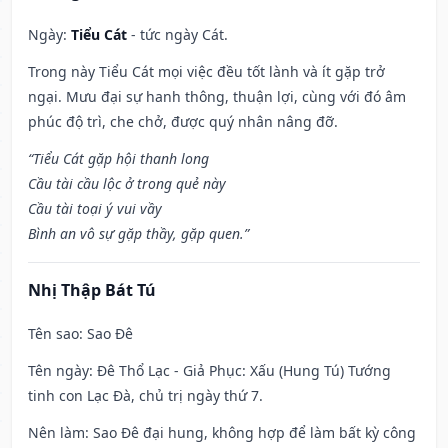
Ngày:
Tiểu Cát
- tức ngày Cát.
Trong này Tiểu Cát mọi việc đều tốt lành và ít gặp trở
ngại. Mưu đại sự hanh thông, thuận lợi, cùng với đó âm
phúc độ trì, che chở, được quý nhân nâng đỡ.
“Tiểu Cát gặp hội thanh long
Cầu tài cầu lộc ở trong quẻ này
Cầu tài toại ý vui vầy
Bình an vô sự gặp thầy, gặp quen.”
Nhị Thập Bát Tú
Tên sao
: Sao Đê
Tên ngày
: Đê Thổ Lạc - Giả Phục: Xấu (Hung Tú) Tướng
tinh con Lạc Đà, chủ trị ngày thứ 7.
Nên làm
: Sao Đê đại hung, không hợp để làm bất kỳ công