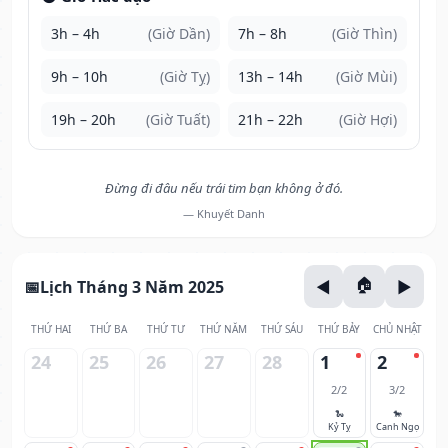
3h – 4h
(Giờ Dần)
7h – 8h
(Giờ Thìn)
9h – 10h
(Giờ Tỵ)
13h – 14h
(Giờ Mùi)
19h – 20h
(Giờ Tuất)
21h – 22h
(Giờ Hợi)
Đừng đi đâu nếu trái tim bạn không ở đó.
— Khuyết Danh
Lịch Tháng 3 Năm 2025
THỨ HAI
THỨ BA
THỨ TƯ
THỨ NĂM
THỨ SÁU
THỨ BẢY
CHỦ NHẬT
24
25
26
27
28
1
2
2/2
3/2
🐍
🐎
Kỷ Tỵ
Canh Ngọ