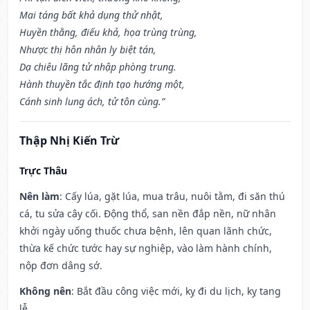
Mai táng bất khả dụng thử nhật,
Huyền thằng, điếu khả, họa trùng trùng,
Nhược thị hôn nhân ly biệt tán,
Dạ chiêu lãng tử nhập phòng trung.
Hành thuyền tắc định tạo hướng một,
Cánh sinh lung ách, tử tôn cùng.”
Thập Nhị Kiến Trừ
Trực Thâu
Nên làm
: Cấy lúa, gặt lúa, mua trâu, nuôi tằm, đi săn thú
cá, tu sửa cây cối. Động thổ, san nền đắp nền, nữ nhân
khởi ngày uống thuốc chưa bệnh, lên quan lãnh chức,
thừa kế chức tước hay sự nghiệp, vào làm hành chính,
nộp đơn dâng sớ.
Không nên
: Bắt đầu công việc mới, kỵ đi du lịch, kỵ tang
lễ.