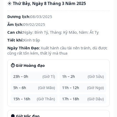
☀️ Thứ Bảy, Ngày 8 Tháng 3 Năm 2025
Dương lịch:
08/03/2025
Âm lịch:
09/02/2025
Can chi:
Ngày: Bính Tý, Tháng: Kỷ Mão, Năm: Ất Tỵ
Tiết khí:
Kinh trập
Ngày Thiên Đạo:
Xuất hành cầu tài nên tránh, dù được
cũng rất tốn kém, thất lý mà thua
⏱️ Giờ Hoàng đạo
23h – 0h
(Giờ Tí)
1h – 2h
(Giờ Sửu)
5h – 6h
(Giờ Mão)
11h – 12h
(Giờ Ngọ)
15h – 16h
(Giờ Thân)
17h – 18h
(Giờ Dậu)
🌑 Giờ Hắc đạo