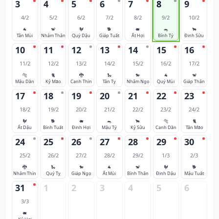
3
4
5
6
7
8
9
4/2
5/2
6/2
7/2
8/2
9/2
10/2
🐐
🐒
🐓
🐕
🐖
🐀
🐂
Tân Mùi
Nhâm Thân
Quý Dậu
Giáp Tuất
Ất Hợi
Bính Tý
Đinh Sửu
10
11
12
13
14
15
16
11/2
12/2
13/2
14/2
15/2
16/2
17/2
🐅
🐈
🐉
🐍
🐎
🐐
🐒
Mậu Dần
Kỷ Mão
Canh Thìn
Tân Tỵ
Nhâm Ngọ
Quý Mùi
Giáp Thân
17
18
19
20
21
22
23
18/2
19/2
20/2
21/2
22/2
23/2
24/2
🐓
🐕
🐖
🐀
🐂
🐅
🐈
Ất Dậu
Bính Tuất
Đinh Hợi
Mậu Tý
Kỷ Sửu
Canh Dần
Tân Mão
24
25
26
27
28
29
30
25/2
26/2
27/2
28/2
29/2
1/3
2/3
🐉
🐍
🐎
🐐
🐒
🐓
🐕
Nhâm Thìn
Quý Tỵ
Giáp Ngọ
Ất Mùi
Bính Thân
Đinh Dậu
Mậu Tuất
31
1
2
3
4
5
6
3/3
🐖