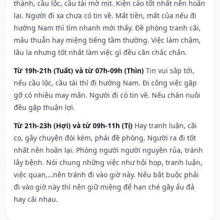
thành, cầu lộc, cầu tài mờ mịt. Kiện cáo tốt nhất nên hoãn
lại. Người đi xa chưa có tin về. Mất tiền, mất của nếu đi
hướng Nam thì tìm nhanh mới thấy. Đề phòng tranh cãi,
mâu thuẫn hay miệng tiếng tầm thường. Việc làm chậm,
lâu la nhưng tốt nhất làm việc gì đều cần chắc chắn.
Từ 19h-21h (Tuất) và từ 07h-09h (Thìn)
Tin vui sắp tới,
nếu cầu lộc, cầu tài thì đi hướng Nam. Đi công việc gặp
gỡ có nhiều may mắn. Người đi có tin về. Nếu chăn nuôi
đều gặp thuận lợi.
Từ 21h-23h (Hợi) và từ 09h-11h (Tị)
Hay tranh luận, cãi
cọ, gây chuyện đói kém, phải đề phòng. Người ra đi tốt
nhất nên hoãn lại. Phòng người người nguyền rủa, tránh
lây bệnh. Nói chung những việc như hội họp, tranh luận,
việc quan,…nên tránh đi vào giờ này. Nếu bắt buộc phải
đi vào giờ này thì nên giữ miệng để hạn ché gây ẩu đả
hay cãi nhau.