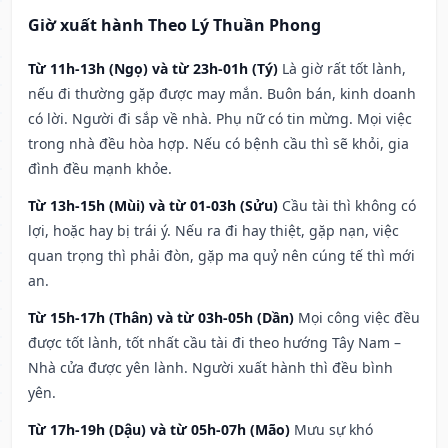
Giờ xuất hành Theo Lý Thuần Phong
Từ 11h-13h (Ngọ) và từ 23h-01h (Tý)
Là giờ rất tốt lành,
nếu đi thường gặp được may mắn. Buôn bán, kinh doanh
có lời. Người đi sắp về nhà. Phụ nữ có tin mừng. Mọi việc
trong nhà đều hòa hợp. Nếu có bệnh cầu thì sẽ khỏi, gia
đình đều mạnh khỏe.
Từ 13h-15h (Mùi) và từ 01-03h (Sửu)
Cầu tài thì không có
lợi, hoặc hay bị trái ý. Nếu ra đi hay thiệt, gặp nạn, việc
quan trọng thì phải đòn, gặp ma quỷ nên cúng tế thì mới
an.
Từ 15h-17h (Thân) và từ 03h-05h (Dần)
Mọi công việc đều
được tốt lành, tốt nhất cầu tài đi theo hướng Tây Nam –
Nhà cửa được yên lành. Người xuất hành thì đều bình
yên.
Từ 17h-19h (Dậu) và từ 05h-07h (Mão)
Mưu sự khó