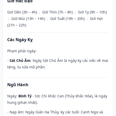
Giờ Hắc Đạo
Giờ Dần (3h – 4h)
;
Giờ Thìn (7h – 8h)
;
Giờ Tỵ (9h – 10h)
;
Giờ Mùi (13h – 14h)
;
Giờ Tuất (19h – 20h)
;
Giờ Hợi
(21h – 22h)
Các Ngày Kỵ
Phạm phải ngày:
-
Sát Chủ Âm
: Ngày Sát Chủ Âm là ngày kỵ các việc về mai
táng, tu sửa mộ phần.
Ngũ Hành
Ngày:
Bính Tý
- tức Chi khắc Can (Thủy khắc Hỏa), là ngày
hung (phạt nhật).
- Nạp âm: Ngày Giản Hạ Thủy, kỵ các tuổi: Canh Ngọ và