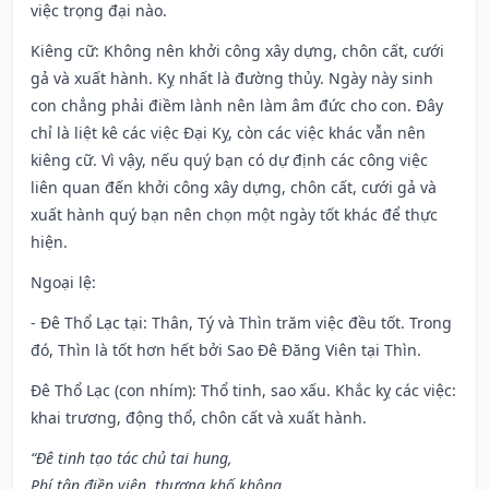
việc trọng đại nào.
Kiêng cữ
: Không nên khởi công xây dựng, chôn cất, cưới
gả và xuất hành. Kỵ nhất là đường thủy. Ngày này sinh
con chẳng phải điềm lành nên làm âm đức cho con. Đây
chỉ là liệt kê các việc Đại Kỵ, còn các việc khác vẫn nên
kiêng cữ. Vì vậy, nếu quý bạn có dự định các công việc
liên quan đến khởi công xây dựng, chôn cất, cưới gả và
xuất hành quý bạn nên chọn một ngày tốt khác để thực
hiện.
Ngoại lệ
:
- Đê Thổ Lạc tại: Thân, Tý và Thìn trăm việc đều tốt. Trong
đó, Thìn là tốt hơn hết bởi Sao Đê Đăng Viên tại Thìn.
Đê Thổ Lạc (con nhím): Thổ tinh, sao xấu. Khắc kỵ các việc:
khai trương, động thổ, chôn cất và xuất hành.
“Đê tinh tạo tác chủ tai hung,
Phí tận điền viên, thương khố không,