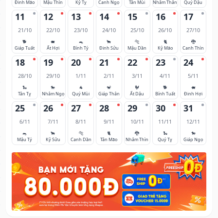
Đinh Mão
Mậu Thìn
Kỷ Tỵ
Canh Ngọ
Tân Mùi
Nhâm Thân
Quý Dậu
11
12
13
14
15
16
17
21/10
22/10
23/10
24/10
25/10
26/10
27/10
🐕
🐖
🐀
🐂
🐅
🐈
🐉
Giáp Tuất
Ất Hợi
Bính Tý
Đinh Sửu
Mậu Dần
Kỷ Mão
Canh Thìn
18
19
20
21
22
23
24
28/10
29/10
1/11
2/11
3/11
4/11
5/11
🐍
🐎
🐐
🐒
🐓
🐕
🐖
Tân Tỵ
Nhâm Ngọ
Quý Mùi
Giáp Thân
Ất Dậu
Bính Tuất
Đinh Hợi
25
26
27
28
29
30
31
6/11
7/11
8/11
9/11
10/11
11/11
12/11
🐀
🐂
🐅
🐈
🐉
🐍
🐎
Mậu Tý
Kỷ Sửu
Canh Dần
Tân Mão
Nhâm Thìn
Quý Tỵ
Giáp Ngọ