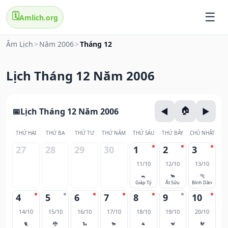
🗓️
Amlich.org
Âm Lịch
>
Năm 2006
>
Tháng 12
Lịch Tháng 12 Năm 2006
Lịch Tháng 12 Năm 2006
THỨ HAI
THỨ BA
THỨ TƯ
THỨ NĂM
THỨ SÁU
THỨ BẢY
CHỦ NHẬT
27
28
29
30
1
2
3
11/10
12/10
13/10
🐀
🐂
🐅
Giáp Tý
Ất Sửu
Bính Dần
4
5
6
7
8
9
10
14/10
15/10
16/10
17/10
18/10
19/10
20/10
🐈
🐉
🐍
🐎
🐐
🐒
🐓