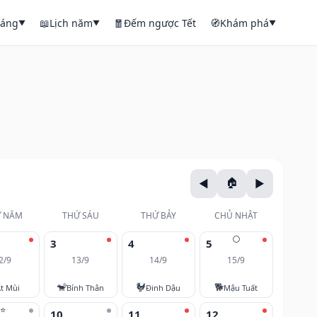
háng
📖
Lịch năm
🧧
Đếm ngược Tết
🧭
Khám phá
▼
▼
▼
 NĂM
THỨ SÁU
THỨ BẢY
CHỦ NHẬT
🌕
3
4
5
2/9
13/9
14/9
15/9
🐒
🐓
🐕
t Mùi
Bính Thân
Đinh Dậu
Mậu Tuất
⭐
10
11
12