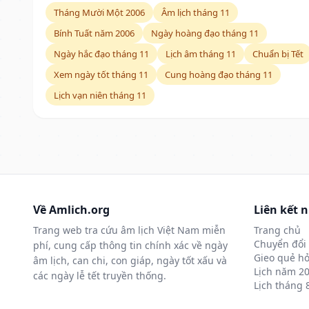
Tháng Mười Một 2006
Âm lịch tháng 11
Bính Tuất năm 2006
Ngày hoàng đạo tháng 11
Ngày hắc đạo tháng 11
Lịch âm tháng 11
Chuẩn bị Tết
Xem ngày tốt tháng 11
Cung hoàng đạo tháng 11
Lịch vạn niên tháng 11
Về Amlich.org
Liên kết 
Trang web tra cứu âm lịch Việt Nam miễn
Trang chủ
Chuyển đổi 
phí, cung cấp thông tin chính xác về ngày
Gieo quẻ hỏ
âm lịch, can chi, con giáp, ngày tốt xấu và
Lịch năm 2
các ngày lễ tết truyền thống.
Lịch tháng 