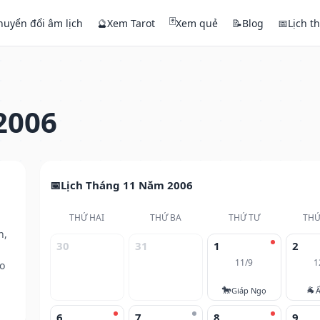
🃏
huyển đổi âm lịch
🔮
Xem Tarot
Xem quẻ
📝
Blog
📅
Lịch t
2006
Lịch Tháng 11 Năm 2006
THỨ HAI
THỨ BA
THỨ TƯ
THỨ
h,
30
31
1
2
11/9
1
o
🐎
🐐
Giáp Ngọ
Ấ
6
7
8
9