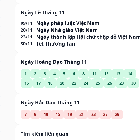
Ngày Lễ Tháng 11
Ngày pháp luật Việt Nam
09/11
Ngày Nhà giáo Việt Nam
20/11
Ngày thành lập Hội chữ thập đỏ Việt Na
23/11
Tết Thường Tân
30/11
Ngày Hoàng Đạo Tháng 11
1
2
3
4
5
6
8
11
12
13
14
16
17
18
20
22
24
25
26
28
30
Ngày Hắc Đạo Tháng 11
7
9
10
15
19
21
23
27
29
Tìm kiếm liên quan