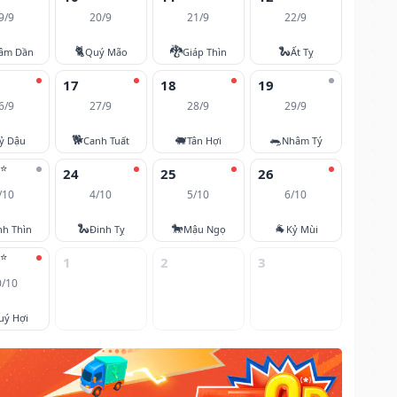
9/9
20/9
21/9
22/9
🐈
🐉
🐍
âm Dần
Quý Mão
Giáp Thìn
Ất Tỵ
17
18
19
6/9
27/9
28/9
29/9
🐕
🐖
🐀
ỷ Dậu
Canh Tuất
Tân Hợi
Nhâm Tý
⭐
24
25
26
/10
4/10
5/10
6/10
🐍
🐎
🐐
nh Thìn
Đinh Tỵ
Mậu Ngọ
Kỷ Mùi
⭐
1
2
3
0/10
uý Hợi