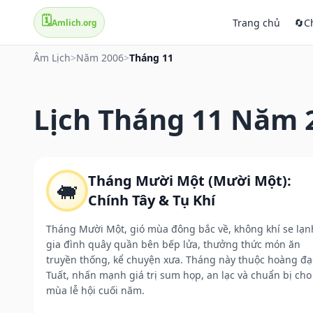
🗓️
Trang chủ
🔄
C
Amlich.org
Âm Lịch
>
Năm 2006
>
Tháng 11
Lịch Tháng 11 Năm 
Tháng Mười Một (Mười Một):
🐖
Chính Tây & Tụ Khí
Tháng Mười Một, gió mùa đông bắc về, không khí se lạn
gia đình quây quần bên bếp lửa, thưởng thức món ăn
truyền thống, kể chuyện xưa. Tháng này thuộc hoàng đạ
Tuất, nhấn mạnh giá trị sum họp, an lạc và chuẩn bị cho
mùa lễ hội cuối năm.