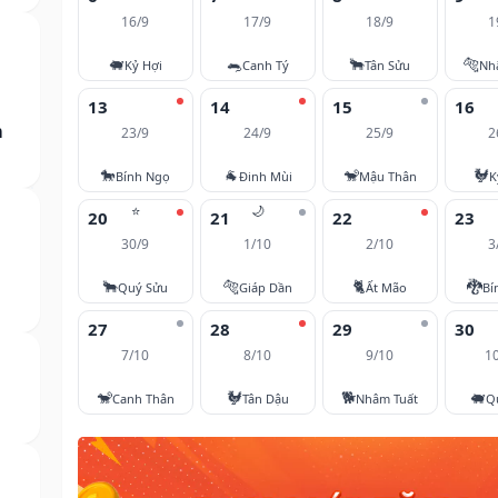
16/9
17/9
18/9
1
🐖
🐀
🐂
🐅
Kỷ Hợi
Canh Tý
Tân Sửu
Nh
13
14
15
16
m
23/9
24/9
25/9
2
🐎
🐐
🐒
🐓
Bính Ngọ
Đinh Mùi
Mậu Thân
K
⭐
🌙
20
21
22
23
30/9
1/10
2/10
3
🐂
🐅
🐈
🐉
Quý Sửu
Giáp Dần
Ất Mão
Bí
27
28
29
30
7/10
8/10
9/10
1
🐒
🐓
🐕
🐖
Canh Thân
Tân Dậu
Nhâm Tuất
Q