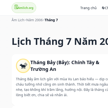
🗓️
Trang chủ
🔄
C
Amlich.org
Âm Lịch
>
Năm 2006
>
Tháng 7
Lịch Tháng 7 Năm 2
Tháng Bảy (Bảy): Chính Tây &
🐒
Trường An
Tháng Bảy âm lịch gắn với mùa Vu Lan báo hiếu — dịp c
cháu tưởng nhớ công ơn sinh thành. Thời tiết mưa ngâu
nhẹ, tạo không khí trầm lắng, hướng nội. Đây là tháng c
lòng biết ơn, chia sẻ và nhân ái.