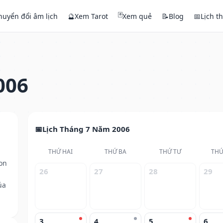
🃏
huyển đổi âm lịch
🔮
Xem Tarot
Xem quẻ
📝
Blog
📅
Lịch t
006
Lịch Tháng 7 Năm 2006
THỨ HAI
THỨ BA
THỨ TƯ
THỨ
on
26
27
28
29
ủa
3
4
5
6