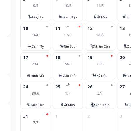
9/6
10/6
11/6
1
🐍
🐎
🐐
🐒
Quý Tỵ
Giáp Ngọ
Ất Mùi
Bí
⭐
10
11
12
13
16/6
17/6
18/6
1
🐀
🐂
🐅
🐈
Canh Tý
Tân Sửu
Nhâm Dần
Qu
17
18
19
20
23/6
24/6
25/6
2
🐐
🐒
🐓
🐕
Đinh Mùi
Mậu Thân
Kỷ Dậu
Ca
🌙
24
25
26
27
30/6
1/7
2/7
🐅
🐈
🐉
🐍
Giáp Dần
Ất Mão
Bính Thìn
Đ
31
1
2
3
7/7