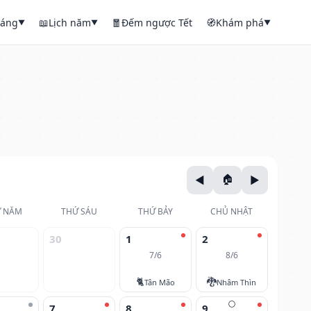
háng
📖
Lịch năm
🧧
Đếm ngược Tết
🧭
Khám phá
▼
▼
▼
 NĂM
THỨ SÁU
THỨ BẢY
CHỦ NHẬT
30
1
2
7/6
8/6
🐈
🐉
Tân Mão
Nhâm Thìn
🌕
7
8
9