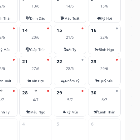
2/6
13/6
14/6
15/6
🐓
🐕
🐖
nh Thân
Đinh Dậu
Mậu Tuất
Kỷ Hợi
14
15
16
9/6
20/6
21/6
22/6
🐉
🐍
🐎
ý Mão
Giáp Thìn
Ất Tỵ
Bính Ngọ
21
22
23
6/6
27/6
28/6
29/6
🐖
🐀
🐂
nh Tuất
Tân Hợi
Nhâm Tý
Quý Sửu
⭐
⭐
28
29
30
3/7
4/7
5/7
6/7
🐎
🐐
🐒
inh Tỵ
Mậu Ngọ
Kỷ Mùi
Canh Thân
4
5
6