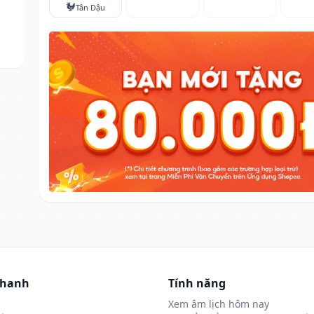
🐓
Tân Dậu
nhanh
Tính năng
Xem âm lịch hôm nay