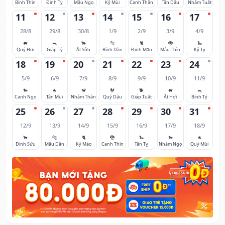
Bính Thìn
Đinh Tỵ
Mậu Ngọ
Kỷ Mùi
Canh Thân
Tân Dậu
Nhâm Tuất
11
12
13
14
15
16
17
28/8
29/8
30/8
1/9
2/9
3/9
4/9
🐖
🐀
🐂
🐅
🐈
🐉
🐍
Quý Hợi
Giáp Tý
Ất Sửu
Bính Dần
Đinh Mão
Mậu Thìn
Kỷ Tỵ
18
19
20
21
22
23
24
5/9
6/9
7/9
8/9
9/9
10/9
11/9
🐎
🐐
🐒
🐓
🐕
🐖
🐀
Canh Ngọ
Tân Mùi
Nhâm Thân
Quý Dậu
Giáp Tuất
Ất Hợi
Bính Tý
25
26
27
28
29
30
31
12/9
13/9
14/9
15/9
16/9
17/9
18/9
🐂
🐅
🐈
🐉
🐍
🐎
🐐
Đinh Sửu
Mậu Dần
Kỷ Mão
Canh Thìn
Tân Tỵ
Nhâm Ngọ
Quý Mùi