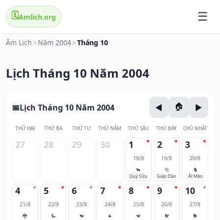
🗓️
Amlich.org
Âm Lịch
>
Năm 2004
>
Tháng 10
Lịch Tháng 10 Năm 2004
Lịch Tháng 10 Năm 2004
THỨ HAI
THỨ BA
THỨ TƯ
THỨ NĂM
THỨ SÁU
THỨ BẢY
CHỦ NHẬT
27
28
29
30
1
2
3
18/8
19/8
20/8
🐂
🐅
🐈
Quý Sửu
Giáp Dần
Ất Mão
4
5
6
7
8
9
10
21/8
22/8
23/8
24/8
25/8
26/8
27/8
🐉
🐍
🐎
🐐
🐒
🐓
🐕