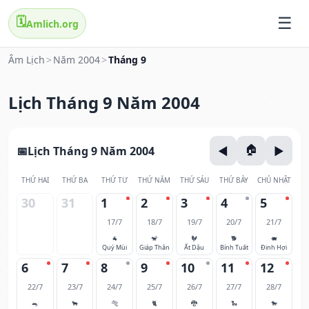
🗓️
Amlich.org
Âm Lịch
>
Năm 2004
>
Tháng 9
Lịch Tháng 9 Năm 2004
Lịch Tháng 9 Năm 2004
THỨ HAI
THỨ BA
THỨ TƯ
THỨ NĂM
THỨ SÁU
THỨ BẢY
CHỦ NHẬT
30
31
1
2
3
4
5
17/7
18/7
19/7
20/7
21/7
🐐
🐒
🐓
🐕
🐖
Quý Mùi
Giáp Thân
Ất Dậu
Bính Tuất
Đinh Hợi
6
7
8
9
10
11
12
22/7
23/7
24/7
25/7
26/7
27/7
28/7
🐀
🐂
🐅
🐈
🐉
🐍
🐎