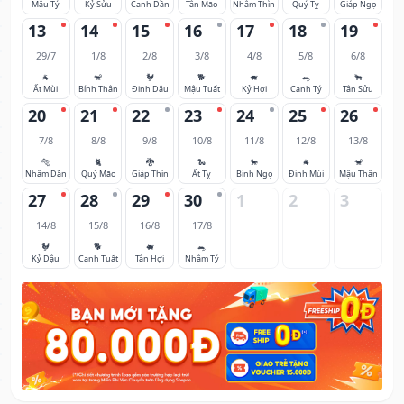
Mậu Tý
Kỷ Sửu
Canh Dần
Tân Mão
Nhâm Thìn
Quý Tỵ
Giáp Ngọ
13
14
15
16
17
18
19
29/7
1/8
2/8
3/8
4/8
5/8
6/8
🐐
🐒
🐓
🐕
🐖
🐀
🐂
Ất Mùi
Bính Thân
Đinh Dậu
Mậu Tuất
Kỷ Hợi
Canh Tý
Tân Sửu
20
21
22
23
24
25
26
7/8
8/8
9/8
10/8
11/8
12/8
13/8
🐅
🐈
🐉
🐍
🐎
🐐
🐒
Nhâm Dần
Quý Mão
Giáp Thìn
Ất Tỵ
Bính Ngọ
Đinh Mùi
Mậu Thân
27
28
29
30
1
2
3
14/8
15/8
16/8
17/8
🐓
🐕
🐖
🐀
Kỷ Dậu
Canh Tuất
Tân Hợi
Nhâm Tý