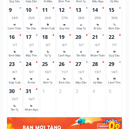
Quý Sửu
Giáp Dần
Ất Mão
Bính Thìn
Đinh Tỵ
Mậu Ngọ
Kỷ Mùi
9
10
11
12
13
14
15
24/6
25/6
26/6
27/6
28/6
29/6
30/6
🐒
🐓
🐕
🐖
🐀
🐂
🐅
Canh Thân
Tân Dậu
Nhâm Tuất
Quý Hợi
Giáp Tý
Ất Sửu
Bính Dần
16
17
18
19
20
21
22
1/7
2/7
3/7
4/7
5/7
6/7
7/7
🐈
🐉
🐍
🐎
🐐
🐒
🐓
Đinh Mão
Mậu Thìn
Kỷ Tỵ
Canh Ngọ
Tân Mùi
Nhâm Thân
Quý Dậu
23
24
25
26
27
28
29
8/7
9/7
10/7
11/7
12/7
13/7
14/7
🐕
🐖
🐀
🐂
🐅
🐈
🐉
Giáp Tuất
Ất Hợi
Bính Tý
Đinh Sửu
Mậu Dần
Kỷ Mão
Canh Thìn
30
31
1
2
3
4
5
15/7
16/7
🐍
🐎
Tân Tỵ
Nhâm Ngọ