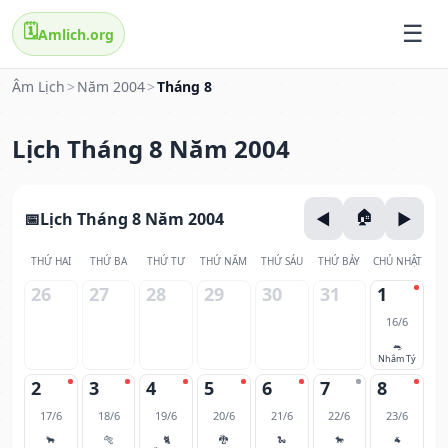
🗓️
Amlich.org
Âm Lịch
>
Năm 2004
>
Tháng 8
Lịch Tháng 8 Năm 2004
Lịch Tháng 8 Năm 2004
THỨ HAI
THỨ BA
THỨ TƯ
THỨ NĂM
THỨ SÁU
THỨ BẢY
CHỦ NHẬT
26
27
28
29
30
31
1
16/6
🐀
Nhâm Tý
2
3
4
5
6
7
8
17/6
18/6
19/6
20/6
21/6
22/6
23/6
🐂
🐅
🐈
🐉
🐍
🐎
🐐