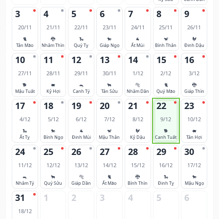
3
4
5
6
7
8
9
20/11
21/11
22/11
23/11
24/11
25/11
26/11
🐈
🐉
🐍
🐎
🐐
🐒
🐓
Tân Mão
Nhâm Thìn
Quý Tỵ
Giáp Ngọ
Ất Mùi
Bính Thân
Đinh Dậu
10
11
12
13
14
15
16
27/11
28/11
29/11
30/11
1/12
2/12
3/12
🐕
🐖
🐀
🐂
🐅
🐈
🐉
Mậu Tuất
Kỷ Hợi
Canh Tý
Tân Sửu
Nhâm Dần
Quý Mão
Giáp Thìn
17
18
19
20
21
22
23
4/12
5/12
6/12
7/12
8/12
9/12
10/12
🐍
🐎
🐐
🐒
🐓
🐕
🐖
Ất Tỵ
Bính Ngọ
Đinh Mùi
Mậu Thân
Kỷ Dậu
Canh Tuất
Tân Hợi
24
25
26
27
28
29
30
11/12
12/12
13/12
14/12
15/12
16/12
17/12
🐀
🐂
🐅
🐈
🐉
🐍
🐎
Nhâm Tý
Quý Sửu
Giáp Dần
Ất Mão
Bính Thìn
Đinh Tỵ
Mậu Ngọ
31
1
2
3
4
5
6
18/12