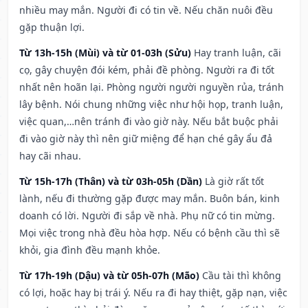
nhiều may mắn. Người đi có tin về. Nếu chăn nuôi đều
gặp thuận lợi.
Từ 13h-15h (Mùi) và từ 01-03h (Sửu)
Hay tranh luận, cãi
cọ, gây chuyện đói kém, phải đề phòng. Người ra đi tốt
nhất nên hoãn lại. Phòng người người nguyền rủa, tránh
lây bệnh. Nói chung những việc như hội họp, tranh luận,
việc quan,…nên tránh đi vào giờ này. Nếu bắt buộc phải
đi vào giờ này thì nên giữ miệng để hạn ché gây ẩu đả
hay cãi nhau.
Từ 15h-17h (Thân) và từ 03h-05h (Dần)
Là giờ rất tốt
lành, nếu đi thường gặp được may mắn. Buôn bán, kinh
doanh có lời. Người đi sắp về nhà. Phụ nữ có tin mừng.
Mọi việc trong nhà đều hòa hợp. Nếu có bệnh cầu thì sẽ
khỏi, gia đình đều mạnh khỏe.
Từ 17h-19h (Dậu) và từ 05h-07h (Mão)
Cầu tài thì không
có lợi, hoặc hay bị trái ý. Nếu ra đi hay thiệt, gặp nạn, việc