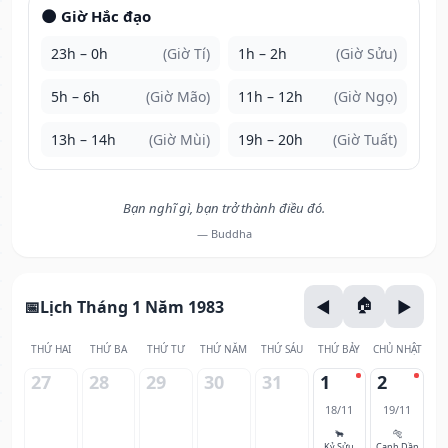
🌑 Giờ Hắc đạo
23h – 0h
(Giờ Tí)
1h – 2h
(Giờ Sửu)
5h – 6h
(Giờ Mão)
11h – 12h
(Giờ Ngọ)
13h – 14h
(Giờ Mùi)
19h – 20h
(Giờ Tuất)
Bạn nghĩ gì, bạn trở thành điều đó.
— Buddha
Lịch Tháng 1 Năm 1983
THỨ HAI
THỨ BA
THỨ TƯ
THỨ NĂM
THỨ SÁU
THỨ BẢY
CHỦ NHẬT
27
28
29
30
31
1
2
18/11
19/11
🐂
🐅
Kỷ Sửu
Canh Dần