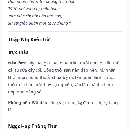
Hôn nhân nhược thị phùng thử nhật,
Tử tử nhi vong tự mãn hung.
Tam niên chi nội liên tạo họa,
Sự sự giáo quân một thủy chung.”
Thập Nhị Kiến Trừ
Trực Thâu
Nên làm
: Cấy lúa, gặt lúa, mua trâu, nuôi tằm, đi săn thú
cá, tu sửa cây cối. Động thổ, san nền đắp nền, nữ nhân
khởi ngày uống thuốc chưa bệnh, lên quan lãnh chức,
thừa kế chức tước hay sự nghiệp, vào làm hành chính,
nộp đơn dâng sớ.
Không nên
: Bắt đầu công việc mới, kỵ đi du lịch, kỵ tang
lễ.
Ngọc Hạp Thông Thư