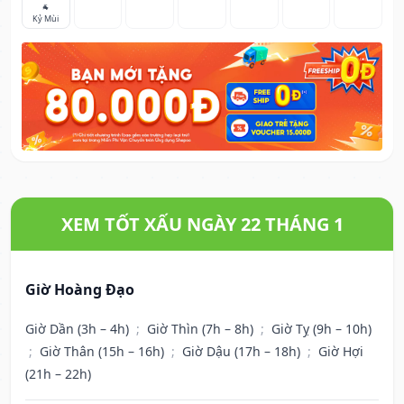
🐐
Kỷ Mùi
XEM TỐT XẤU NGÀY 22 THÁNG 1
Giờ Hoàng Đạo
Giờ Dần (3h – 4h)
;
Giờ Thìn (7h – 8h)
;
Giờ Tỵ (9h – 10h)
;
Giờ Thân (15h – 16h)
;
Giờ Dậu (17h – 18h)
;
Giờ Hợi
(21h – 22h)