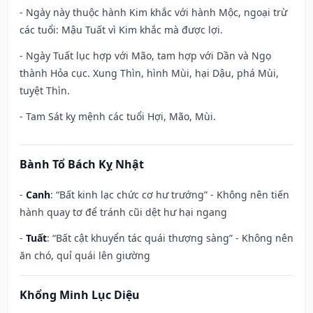
- Ngày này thuộc hành Kim khắc với hành Mộc, ngoại trừ
các tuổi: Mậu Tuất vì Kim khắc mà được lợi.
- Ngày Tuất lục hợp với Mão, tam hợp với Dần và Ngọ
thành Hỏa cục. Xung Thìn, hình Mùi, hại Dậu, phá Mùi,
tuyệt Thìn.
- Tam Sát kỵ mệnh các tuổi Hợi, Mão, Mùi.
Bành Tổ Bách Kỵ Nhật
-
Canh
: “Bất kinh lạc chức cơ hư trướng” - Không nên tiến
hành quay tơ để tránh cũi dệt hư hại ngang
-
Tuất
: “Bất cật khuyển tác quái thượng sàng” - Không nên
ăn chó, quỉ quái lên giường
Khổng Minh Lục Diệu