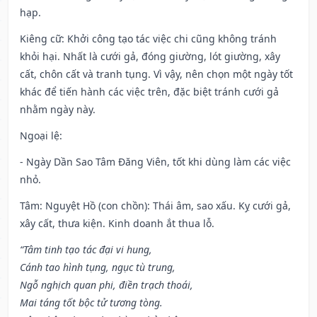
hạp.
Kiêng cữ
: Khởi công tạo tác việc chi cũng không tránh
khỏi hại. Nhất là cưới gả, đóng giường, lót giường, xây
cất, chôn cất và tranh tụng. Vì vậy, nên chọn một ngày tốt
khác để tiến hành các việc trên, đặc biệt tránh cưới gả
nhằm ngày này.
Ngoại lệ
:
- Ngày Dần Sao Tâm Đăng Viên, tốt khi dùng làm các việc
nhỏ.
Tâm: Nguyệt Hồ (con chồn): Thái âm, sao xấu. Kỵ cưới gả,
xây cất, thưa kiện. Kinh doanh ắt thua lỗ.
“Tâm tinh tạo tác đại vi hung,
Cánh tao hình tụng, ngục tù trung,
Ngỗ nghịch quan phi, điền trạch thoái,
Mai táng tốt bộc tử tương tòng.