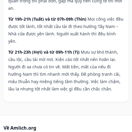
quan trọng thì phải đòn, gặp ma quỷ nên cúng tế thì mới
an.
Từ 19h-21h (Tuất) và từ 07h-09h (Thìn)
Mọi công việc đều
được tốt lành, tốt nhất cầu tài đi theo hướng Tây Nam –
Nhà cửa được yên lành. Người xuất hành thì đều bình
yên.
Từ 21h-23h (Hợi) và từ 09h-11h (Tị)
Mưu sự khó thành,
cầu lộc, cầu tài mờ mịt. Kiện cáo tốt nhất nên hoãn lại.
Người đi xa chưa có tin về. Mất tiền, mất của nếu đi
hướng Nam thì tìm nhanh mới thấy. Đề phòng tranh cãi,
mâu thuẫn hay miệng tiếng tầm thường. Việc làm chậm,
lâu la nhưng tốt nhất làm việc gì đều cần chắc chắn.
Về Amlich.org