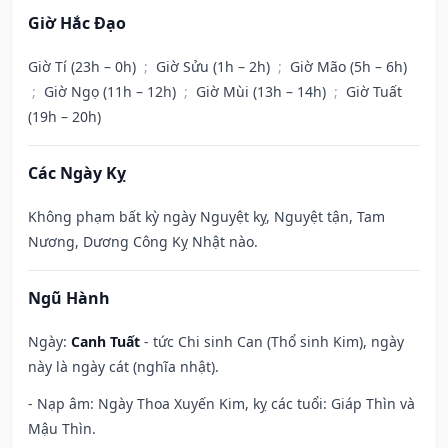
Giờ Hắc Đạo
Giờ Tí (23h – 0h)
;
Giờ Sửu (1h – 2h)
;
Giờ Mão (5h – 6h)
;
Giờ Ngọ (11h – 12h)
;
Giờ Mùi (13h – 14h)
;
Giờ Tuất
(19h – 20h)
Các Ngày Kỵ
Không phạm bất kỳ ngày Nguyệt kỵ, Nguyệt tận, Tam
Nương, Dương Công Kỵ Nhật nào.
Ngũ Hành
Ngày:
Canh Tuất
- tức Chi sinh Can (Thổ sinh Kim), ngày
này là ngày cát (nghĩa nhật).
- Nạp âm: Ngày Thoa Xuyến Kim, kỵ các tuổi: Giáp Thìn và
Mậu Thìn.