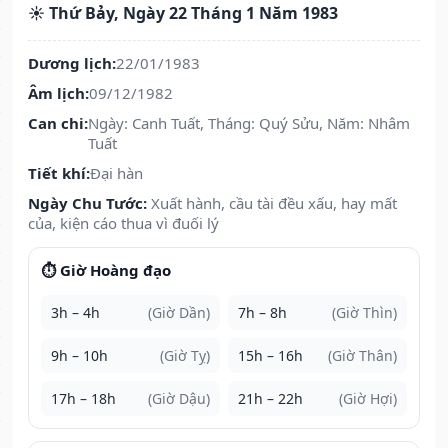
☀️ Thứ Bảy, Ngày 22 Tháng 1 Năm 1983
Dương lịch:
22/01/1983
Âm lịch:
09/12/1982
Can chi:
Ngày: Canh Tuất, Tháng: Quý Sửu, Năm: Nhâm
Tuất
Tiết khí:
Đại hàn
Ngày Chu Tước:
Xuất hành, cầu tài đều xấu, hay mất
của, kiện cáo thua vì đuối lý
⏱️ Giờ Hoàng đạo
3h – 4h
(Giờ Dần)
7h – 8h
(Giờ Thìn)
9h – 10h
(Giờ Tỵ)
15h – 16h
(Giờ Thân)
17h – 18h
(Giờ Dậu)
21h – 22h
(Giờ Hợi)