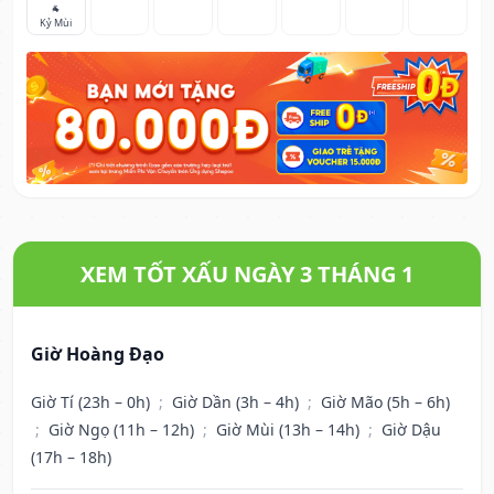
🐐
Kỷ Mùi
XEM TỐT XẤU NGÀY 3 THÁNG 1
Giờ Hoàng Đạo
Giờ Tí (23h – 0h)
;
Giờ Dần (3h – 4h)
;
Giờ Mão (5h – 6h)
;
Giờ Ngọ (11h – 12h)
;
Giờ Mùi (13h – 14h)
;
Giờ Dậu
(17h – 18h)