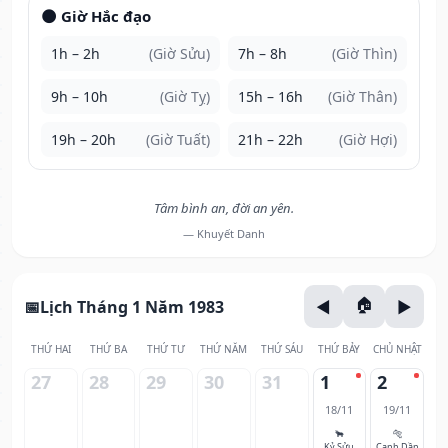
🌑 Giờ Hắc đạo
1h – 2h
(Giờ Sửu)
7h – 8h
(Giờ Thìn)
9h – 10h
(Giờ Tỵ)
15h – 16h
(Giờ Thân)
19h – 20h
(Giờ Tuất)
21h – 22h
(Giờ Hợi)
Tâm bình an, đời an yên.
— Khuyết Danh
Lịch Tháng 1 Năm 1983
THỨ HAI
THỨ BA
THỨ TƯ
THỨ NĂM
THỨ SÁU
THỨ BẢY
CHỦ NHẬT
27
28
29
30
31
1
2
18/11
19/11
🐂
🐅
Kỷ Sửu
Canh Dần