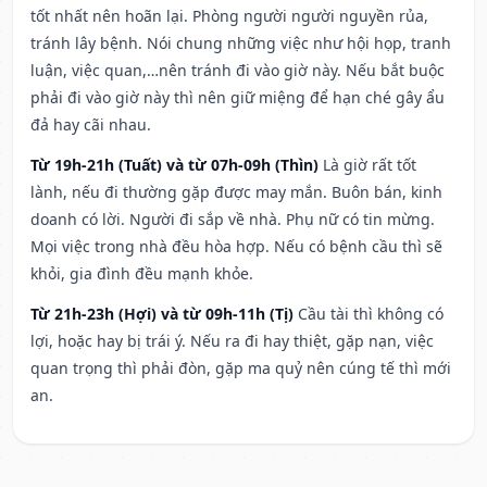
tốt nhất nên hoãn lại. Phòng người người nguyền rủa,
tránh lây bệnh. Nói chung những việc như hội họp, tranh
luận, việc quan,…nên tránh đi vào giờ này. Nếu bắt buộc
phải đi vào giờ này thì nên giữ miệng để hạn ché gây ẩu
đả hay cãi nhau.
Từ 19h-21h (Tuất) và từ 07h-09h (Thìn)
Là giờ rất tốt
lành, nếu đi thường gặp được may mắn. Buôn bán, kinh
doanh có lời. Người đi sắp về nhà. Phụ nữ có tin mừng.
Mọi việc trong nhà đều hòa hợp. Nếu có bệnh cầu thì sẽ
khỏi, gia đình đều mạnh khỏe.
Từ 21h-23h (Hợi) và từ 09h-11h (Tị)
Cầu tài thì không có
lợi, hoặc hay bị trái ý. Nếu ra đi hay thiệt, gặp nạn, việc
quan trọng thì phải đòn, gặp ma quỷ nên cúng tế thì mới
an.