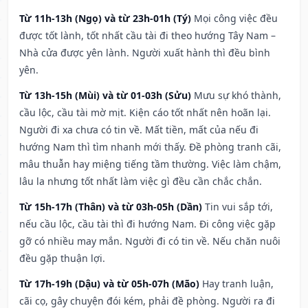
Từ 11h-13h (Ngọ) và từ 23h-01h (Tý)
Mọi công việc đều
được tốt lành, tốt nhất cầu tài đi theo hướng Tây Nam –
Nhà cửa được yên lành. Người xuất hành thì đều bình
yên.
Từ 13h-15h (Mùi) và từ 01-03h (Sửu)
Mưu sự khó thành,
cầu lộc, cầu tài mờ mịt. Kiện cáo tốt nhất nên hoãn lại.
Người đi xa chưa có tin về. Mất tiền, mất của nếu đi
hướng Nam thì tìm nhanh mới thấy. Đề phòng tranh cãi,
mâu thuẫn hay miệng tiếng tầm thường. Việc làm chậm,
lâu la nhưng tốt nhất làm việc gì đều cần chắc chắn.
Từ 15h-17h (Thân) và từ 03h-05h (Dần)
Tin vui sắp tới,
nếu cầu lộc, cầu tài thì đi hướng Nam. Đi công việc gặp
gỡ có nhiều may mắn. Người đi có tin về. Nếu chăn nuôi
đều gặp thuận lợi.
Từ 17h-19h (Dậu) và từ 05h-07h (Mão)
Hay tranh luận,
cãi cọ, gây chuyện đói kém, phải đề phòng. Người ra đi