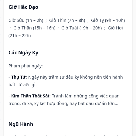
Giờ Hắc Đạo
Giờ Sửu (1h – 2h)
;
Giờ Thìn (7h – 8h)
;
Giờ Tỵ (9h – 10h)
;
Giờ Thân (15h – 16h)
;
Giờ Tuất (19h – 20h)
;
Giờ Hợi
(21h – 22h)
Các Ngày Kỵ
Phạm phải ngày:
-
Thụ Tử
: Ngày này trăm sự đều kỵ không nên tiến hành
bất cứ việc gì.
-
Kim Thần Thất Sát
: Tránh làm những công việc quan
trọng, đi xa, ký kết hợp đồng, hay bắt đầu dự án lớn...
Ngũ Hành