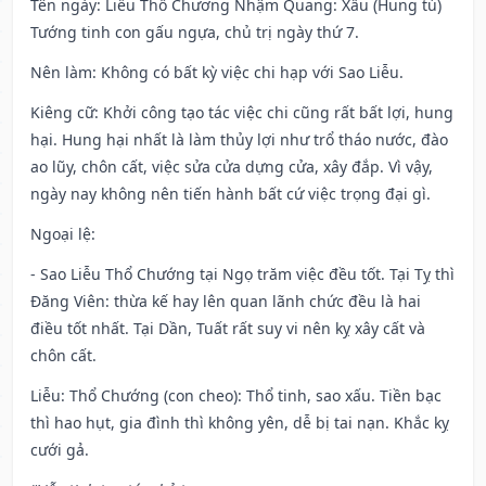
Tên ngày
: Liễu Thổ Chương Nhậm Quang: Xấu (Hung tú)
Tướng tinh con gấu ngựa, chủ trị ngày thứ 7.
Nên làm
: Không có bất kỳ việc chi hạp với Sao Liễu.
Kiêng cữ
: Khởi công tạo tác việc chi cũng rất bất lợi, hung
hại. Hung hại nhất là làm thủy lợi như trổ tháo nước, đào
ao lũy, chôn cất, việc sửa cửa dựng cửa, xây đắp. Vì vậy,
ngày nay không nên tiến hành bất cứ việc trọng đại gì.
Ngoại lệ
:
- Sao Liễu Thổ Chướng tại Ngọ trăm việc đều tốt. Tại Tỵ thì
Đăng Viên: thừa kế hay lên quan lãnh chức đều là hai
điều tốt nhất. Tại Dần, Tuất rất suy vi nên kỵ xây cất và
chôn cất.
Liễu: Thổ Chướng (con cheo): Thổ tinh, sao xấu. Tiền bạc
thì hao hụt, gia đình thì không yên, dễ bị tai nạn. Khắc kỵ
cưới gả.