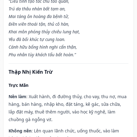
“Liễu tinh tạo tác chủ tao quan,
Trú dạ thâu nhàn bất tạm an,
Mai táng ôn hoàng đa bệnh tử,
Điền viên thoái tận, thủ cô hàn,
Khai môn phóng thủy chiêu lung hạt,
Yêu đà bối khúc tự cung loan.
Cánh hữu bổng hình nghi cẩn thận,
Phụ nhân tùy khách tẩu bất hoàn.”
Thập Nhị Kiến Trừ
Trực Mãn
Nên làm
: Xuất hành, đi đường thủy, cho vay, thu nợ, mua
hàng, bán hàng, nhập kho, đặt táng, kê gác, sửa chữa,
lắp đặt máy, thuê thêm người, vào học kỹ nghệ, làm
chuồng gà ngỗng vịt.
Không nên
: Lên quan lãnh chức, uống thuốc, vào làm