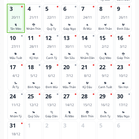
3
4
5
6
7
8
9
20/11
21/11
22/11
23/11
24/11
25/11
26/11
🐈
🐉
🐍
🐎
🐐
🐒
🐓
Tân Mão
Nhâm Thìn
Quý Tỵ
Giáp Ngọ
Ất Mùi
Bính Thân
Đinh Dậu
10
11
12
13
14
15
16
27/11
28/11
29/11
30/11
1/12
2/12
3/12
🐕
🐖
🐀
🐂
🐅
🐈
🐉
Mậu Tuất
Kỷ Hợi
Canh Tý
Tân Sửu
Nhâm Dần
Quý Mão
Giáp Thìn
17
18
19
20
21
22
23
4/12
5/12
6/12
7/12
8/12
9/12
10/12
🐍
🐎
🐐
🐒
🐓
🐕
🐖
Ất Tỵ
Bính Ngọ
Đinh Mùi
Mậu Thân
Kỷ Dậu
Canh Tuất
Tân Hợi
24
25
26
27
28
29
30
11/12
12/12
13/12
14/12
15/12
16/12
17/12
🐀
🐂
🐅
🐈
🐉
🐍
🐎
Nhâm Tý
Quý Sửu
Giáp Dần
Ất Mão
Bính Thìn
Đinh Tỵ
Mậu Ngọ
31
1
2
3
4
5
6
18/12