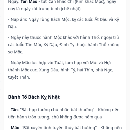
Ngày:
Tân Mão
- tức Can khắc Chi (Kim khắc Mộc), ngày
này là ngày cát trung bình (chế nhật).
- Nạp âm: Ngày Tùng Bách Mộc, kỵ các tuổi: Ất Dậu và Kỷ
Dậu.
- Ngày này thuộc hành Mộc khắc với hành Thổ, ngoại trừ
các tuổi: Tân Mùi, Kỷ Dậu, Đinh Tỵ thuộc hành Thổ không
sợ Mộc.
- Ngày Mão lục hợp với Tuất, tam hợp với Mùi và Hợi
thành Mộc cục. Xung Dậu, hình Tý, hại Thìn, phá Ngọ,
tuyệt Thân.
Bành Tổ Bách Kỵ Nhật
-
Tân
: “Bất hợp tương chủ nhân bất thường” - Không nên
tiến hành trộn tương, chủ không được nếm qua
-
Mão
: “Bất xuyên tỉnh tuyền thủy bất hương” - Không nên