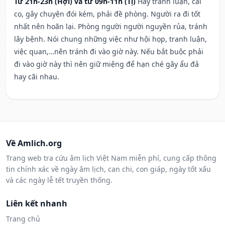
Từ 21h-23h (Hợi) và từ 09h-11h (Tị)
Hay tranh luận, cãi
cọ, gây chuyện đói kém, phải đề phòng. Người ra đi tốt
nhất nên hoãn lại. Phòng người người nguyền rủa, tránh
lây bệnh. Nói chung những việc như hội họp, tranh luận,
việc quan,…nên tránh đi vào giờ này. Nếu bắt buộc phải
đi vào giờ này thì nên giữ miệng để hạn ché gây ẩu đả
hay cãi nhau.
Về Amlich.org
Trang web tra cứu âm lịch Việt Nam miễn phí, cung cấp thông
tin chính xác về ngày âm lịch, can chi, con giáp, ngày tốt xấu
và các ngày lễ tết truyền thống.
Liên kết nhanh
Trang chủ