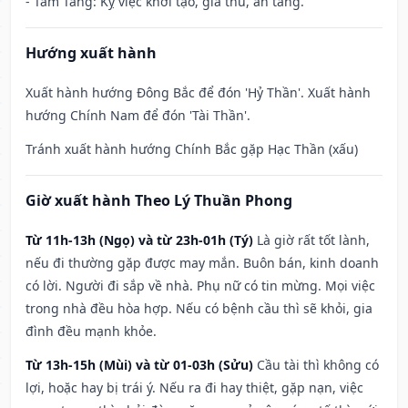
- Tam Tang: Kỵ việc khởi tạo, giá thú, an táng.
Hướng xuất hành
Xuất hành hướng Đông Bắc để đón 'Hỷ Thần'. Xuất hành
hướng Chính Nam để đón 'Tài Thần'.
Tránh xuất hành hướng Chính Bắc gặp Hạc Thần (xấu)
Giờ xuất hành Theo Lý Thuần Phong
Từ 11h-13h (Ngọ) và từ 23h-01h (Tý)
Là giờ rất tốt lành,
nếu đi thường gặp được may mắn. Buôn bán, kinh doanh
có lời. Người đi sắp về nhà. Phụ nữ có tin mừng. Mọi việc
trong nhà đều hòa hợp. Nếu có bệnh cầu thì sẽ khỏi, gia
đình đều mạnh khỏe.
Từ 13h-15h (Mùi) và từ 01-03h (Sửu)
Cầu tài thì không có
lợi, hoặc hay bị trái ý. Nếu ra đi hay thiệt, gặp nạn, việc