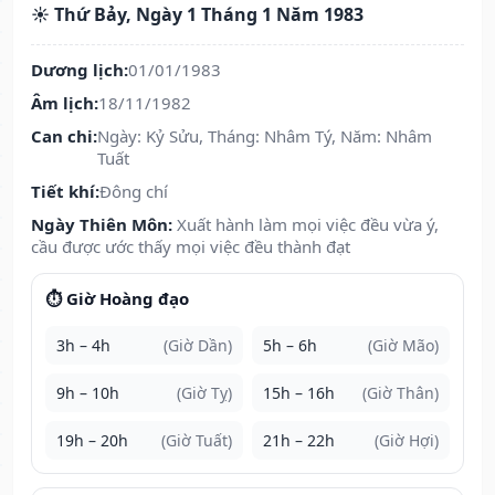
☀️ Thứ Bảy, Ngày 1 Tháng 1 Năm 1983
Dương lịch:
01/01/1983
Âm lịch:
18/11/1982
Can chi:
Ngày: Kỷ Sửu, Tháng: Nhâm Tý, Năm: Nhâm
Tuất
Tiết khí:
Đông chí
Ngày Thiên Môn:
Xuất hành làm mọi việc đều vừa ý,
cầu được ước thấy mọi việc đều thành đạt
⏱️ Giờ Hoàng đạo
3h – 4h
(Giờ Dần)
5h – 6h
(Giờ Mão)
9h – 10h
(Giờ Tỵ)
15h – 16h
(Giờ Thân)
19h – 20h
(Giờ Tuất)
21h – 22h
(Giờ Hợi)