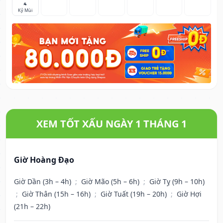
🐐
Kỷ Mùi
XEM TỐT XẤU NGÀY 1 THÁNG 1
Giờ Hoàng Đạo
Giờ Dần (3h – 4h)
;
Giờ Mão (5h – 6h)
;
Giờ Tỵ (9h – 10h)
;
Giờ Thân (15h – 16h)
;
Giờ Tuất (19h – 20h)
;
Giờ Hợi
(21h – 22h)