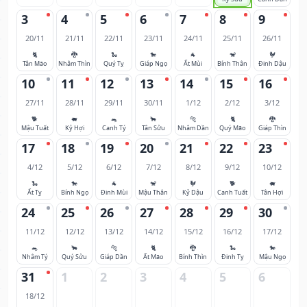
3
4
5
6
7
8
9
20/11
21/11
22/11
23/11
24/11
25/11
26/11
🐈
🐉
🐍
🐎
🐐
🐒
🐓
Tân Mão
Nhâm Thìn
Quý Tỵ
Giáp Ngọ
Ất Mùi
Bính Thân
Đinh Dậu
10
11
12
13
14
15
16
27/11
28/11
29/11
30/11
1/12
2/12
3/12
🐕
🐖
🐀
🐂
🐅
🐈
🐉
Mậu Tuất
Kỷ Hợi
Canh Tý
Tân Sửu
Nhâm Dần
Quý Mão
Giáp Thìn
17
18
19
20
21
22
23
4/12
5/12
6/12
7/12
8/12
9/12
10/12
🐍
🐎
🐐
🐒
🐓
🐕
🐖
Ất Tỵ
Bính Ngọ
Đinh Mùi
Mậu Thân
Kỷ Dậu
Canh Tuất
Tân Hợi
24
25
26
27
28
29
30
11/12
12/12
13/12
14/12
15/12
16/12
17/12
🐀
🐂
🐅
🐈
🐉
🐍
🐎
Nhâm Tý
Quý Sửu
Giáp Dần
Ất Mão
Bính Thìn
Đinh Tỵ
Mậu Ngọ
31
1
2
3
4
5
6
18/12