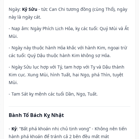
Ngày:
Kỷ Sửu
- tức Can Chi tương đồng (cùng Thổ), ngày
này là ngày cát.
- Nạp âm: Ngày Phích Lịch Hỏa, kỵ các tuổi: Quý Mùi và Ất
Mùi.
- Ngày này thuộc hành Hỏa khắc với hành Kim, ngoại trừ
các tuổi: Quý Dậu thuộc hành Kim không sợ Hỏa.
- Ngày Sửu lục hợp với Tý, tam hợp với Tỵ và Dậu thành
Kim cục. Xung Mùi, hình Tuất, hại Ngọ, phá Thìn, tuyệt
Mùi.
- Tam Sát kỵ mệnh các tuổi Dần, Ngọ, Tuất.
Bành Tổ Bách Kỵ Nhật
-
Kỷ
: “Bất phá khoán nhị chủ tịnh vong” - Không nên tiến
hành phá khoán để tránh cả 2 bên đều mất mát