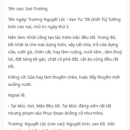
Tên sao
: Sao Trương
Tên ngày
: Trương Nguyệt Lộc - Vạn Tu: Tốt (Kiết Tú) Tướng
tinh con nai, chủ trị ngày thứ 2.
Nên làm
: Khởi công tạo tác trăm việc đều tốt. Trong đó,
tốt nhất là che mái dựng hiên, xây cất nhà, trổ cửa dựng
cửa, cưới gả, chôn cất, hay làm ruộng, nuôi tằm , làm thuỷ
lợi, đặt táng kê gác, chặt cỏ phá đất, cắt áo cũng đều rất
tốt.
Kiêng cữ
: Sửa hay làm thuyền chèo, hoặc đẩy thuyền mới
xuống nước.
Ngoại lệ
:
- Tại Mùi, Hợi, Mão đều tốt. Tại Mùi: đăng viên rất tốt
nhưng phạm vào Phục Đoạn (Kiêng cữ như trên).
Trương: Nguyệt Lộc (con nai): Nguyệt tinh, sao tốt. Việc