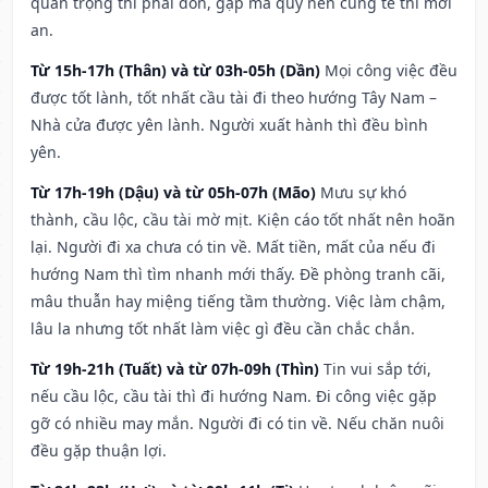
quan trọng thì phải đòn, gặp ma quỷ nên cúng tế thì mới
an.
Từ 15h-17h (Thân) và từ 03h-05h (Dần)
Mọi công việc đều
được tốt lành, tốt nhất cầu tài đi theo hướng Tây Nam –
Nhà cửa được yên lành. Người xuất hành thì đều bình
yên.
Từ 17h-19h (Dậu) và từ 05h-07h (Mão)
Mưu sự khó
thành, cầu lộc, cầu tài mờ mịt. Kiện cáo tốt nhất nên hoãn
lại. Người đi xa chưa có tin về. Mất tiền, mất của nếu đi
hướng Nam thì tìm nhanh mới thấy. Đề phòng tranh cãi,
mâu thuẫn hay miệng tiếng tầm thường. Việc làm chậm,
lâu la nhưng tốt nhất làm việc gì đều cần chắc chắn.
Từ 19h-21h (Tuất) và từ 07h-09h (Thìn)
Tin vui sắp tới,
nếu cầu lộc, cầu tài thì đi hướng Nam. Đi công việc gặp
gỡ có nhiều may mắn. Người đi có tin về. Nếu chăn nuôi
đều gặp thuận lợi.