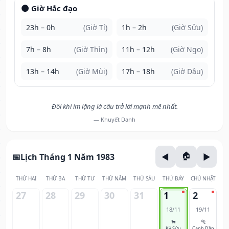
🌑 Giờ Hắc đạo
23h – 0h
(Giờ Tí)
1h – 2h
(Giờ Sửu)
7h – 8h
(Giờ Thìn)
11h – 12h
(Giờ Ngọ)
13h – 14h
(Giờ Mùi)
17h – 18h
(Giờ Dậu)
Đôi khi im lặng là câu trả lời mạnh mẽ nhất.
— Khuyết Danh
Lịch Tháng 1 Năm 1983
THỨ HAI
THỨ BA
THỨ TƯ
THỨ NĂM
THỨ SÁU
THỨ BẢY
CHỦ NHẬT
27
28
29
30
31
1
2
18/11
19/11
🐂
🐅
Kỷ Sửu
Canh Dần