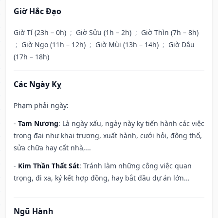
Giờ Hắc Đạo
Giờ Tí (23h – 0h)
;
Giờ Sửu (1h – 2h)
;
Giờ Thìn (7h – 8h)
;
Giờ Ngọ (11h – 12h)
;
Giờ Mùi (13h – 14h)
;
Giờ Dậu
(17h – 18h)
Các Ngày Kỵ
Phạm phải ngày:
-
Tam Nương
: Là ngày xấu, ngày này kỵ tiến hành các việc
trọng đại như khai trương, xuất hành, cưới hỏi, động thổ,
sửa chữa hay cất nhà,...
-
Kim Thần Thất Sát
: Tránh làm những công việc quan
trọng, đi xa, ký kết hợp đồng, hay bắt đầu dự án lớn...
Ngũ Hành