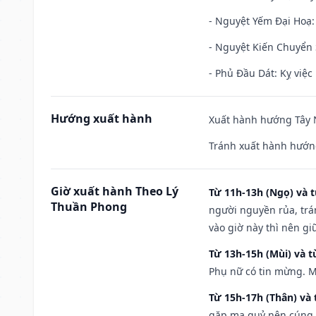
- Nguyệt Yếm Đại Hoạ: X
- Nguyệt Kiến Chuyển S
- Phủ Đầu Dát: Kỵ việc 
Hướng xuất hành
Xuất hành hướng Tây N
Tránh xuất hành hướn
Giờ xuất hành Theo Lý
Từ 11h-13h (Ngọ) và t
Thuần Phong
người nguyền rủa, trá
vào giờ này thì nên g
Từ 13h-15h (Mùi) và t
Phụ nữ có tin mừng. M
Từ 15h-17h (Thân) và 
gặp ma quỷ nên cúng t