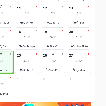
🌕
11
12
13
5/11
16/11
17/11
18/11
🐖
🐀
🐂
âm Tuất
Quý Hợi
Giáp Tý
Ất Sửu
⭐
18
19
20
2/11
23/11
24/11
25/11
🐎
🐐
🐒
Kỷ Tỵ
Canh Ngọ
Tân Mùi
Nhâm Thân
⭐
🌙
25
26
27
9/11
30/11
1/12
2/12
🐂
🐅
🐈
ính Tý
Đinh Sửu
Mậu Dần
Kỷ Mão
1
2
3
/12
uý Mùi