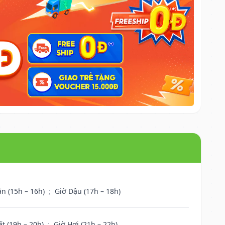
ân (15h – 16h)
;
Giờ Dậu (17h – 18h)
ất (19h – 20h)
;
Giờ Hợi (21h – 22h)