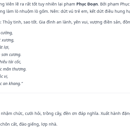
g Viên lẽ ra rất tốt tuy nhiên lại phạm
Phục Đoạn
. Bởi phạm Phục 
ông làm lò nhuộm lò gốm. Nên: dứt vú trẻ em, kết dứt điều hung hại
: Thủy tinh, sao tốt. Gia đình an lành, yên vui, vượng điền sản, đồ
o cường,
t xương,
t lợi,
 sơn cương.
iêu tài cốc,
ốc mãn thương.
c vị,
c an khang.”
 nhậm chức, cưới hỏi, trồng cây, đền ơn đáp nghĩa. Xuất hành đặng 
 chôn cất, đào giếng, lợp nhà.