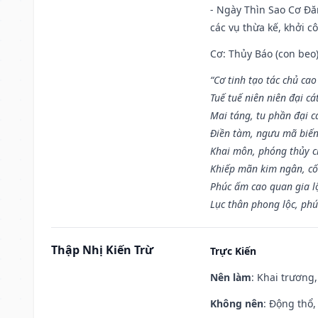
- Ngày Thìn Sao Cơ Đăn
các vụ thừa kế, khởi c
Cơ: Thủy Báo (con beo)
“Cơ tinh tạo tác chủ ca
Tuế tuế niên niên đại cá
Mai táng, tu phần đại cá
Điền tàm, ngưu mã biến
Khai môn, phóng thủy ch
Khiếp mãn kim ngân, c
Phúc ấm cao quan gia lộ
Lục thân phong lộc, phú
Thập Nhị Kiến Trừ
Trực Kiến
Nên làm
: Khai trương,
Không nên
: Động thổ,