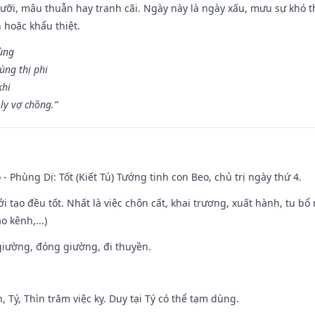
ỡi, mâu thuẫn hay tranh cãi. Ngày này là ngày xấu, mưu sự khó thà
 hoặc khẩu thiệt.
cùng
ùng thị phi
khi
ly vợ chồng.”
 - Phùng Dị: Tốt (Kiết Tú) Tướng tinh con Beo, chủ trị ngày thứ 4.
ởi tạo đều tốt. Nhất là việc chôn cất, khai trương, xuất hành, tu bổ
 kênh,...)
t giường, đóng giường, đi thuyền.
, Tý, Thìn trăm việc kỵ. Duy tại Tý có thể tạm dùng.