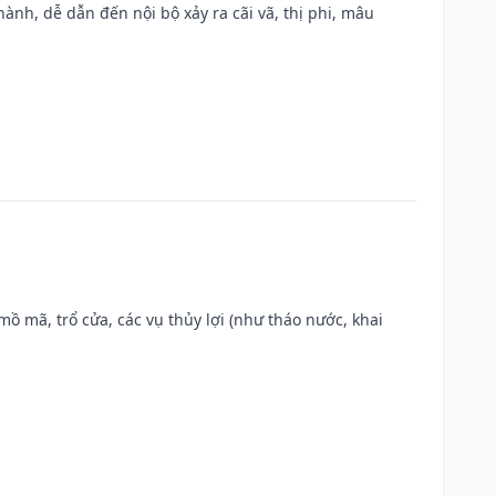
nh, dễ dẫn đến nội bộ xảy ra cãi vã, thị phi, mâu
 mồ mã, trổ cửa, các vụ thủy lợi (như tháo nước, khai