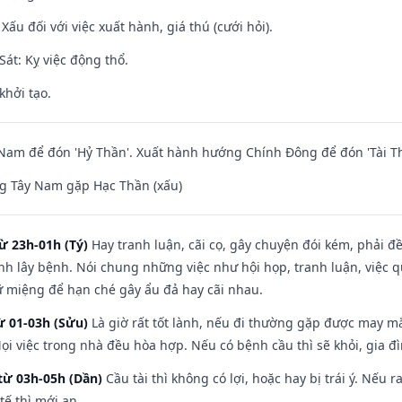
ấu đối với việc xuất hành, giá thú (cưới hỏi).
át: Kỵ việc động thổ.
khởi tạo.
am để đón 'Hỷ Thần'. Xuất hành hướng Chính Đông để đón 'Tài Th
g Tây Nam gặp Hạc Thần (xấu)
ừ 23h-01h (Tý)
Hay tranh luận, cãi cọ, gây chuyện đói kém, phải đ
nh lây bệnh. Nói chung những việc như hội họp, tranh luận, việc q
iữ miệng để hạn ché gây ẩu đả hay cãi nhau.
ừ 01-03h (Sửu)
Là giờ rất tốt lành, nếu đi thường gặp được may mắ
ọi việc trong nhà đều hòa hợp. Nếu có bệnh cầu thì sẽ khỏi, gia 
từ 03h-05h (Dần)
Cầu tài thì không có lợi, hoặc hay bị trái ý. Nếu r
ế thì mới an.