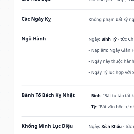
Các Ngày Kỵ
Không phạm bất kỳ ngày
Ngũ Hành
Ngày:
Bính Tý
- tức Ch
- Nạp âm: Ngày Giản H
- Ngày này thuộc hành
- Ngày Tý lục hợp với
Bành Tổ Bách Kỵ Nhật
-
Bính
: “Bất tu táo tấ
-
Tý
: “Bất vấn bốc tự 
Khổng Minh Lục Diệu
Ngày:
Xích Khẩu
- tức