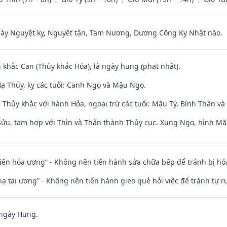
 Nguyệt kỵ, Nguyệt tận, Tam Nương, Dương Công Kỵ Nhật nào.
i khắc Can (Thủy khắc Hỏa), là ngày hung (phạt nhật).
ạ Thủy, kỵ các tuổi: Canh Ngọ và Mậu Ngọ.
 Thủy khắc với hành Hỏa, ngoại trừ các tuổi: Mậu Tý, Bính Thân 
 Sửu, tam hợp với Thìn và Thân thành Thủy cục. Xung Ngọ, hình Mão
t kiến hỏa ương” - Không nên tiến hành sửa chữa bếp để tránh bị hỏa
nhạ tai ương” - Không nên tiến hành gieo quẻ hỏi việc để tránh tự r
 ngày Hung.