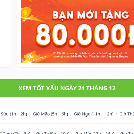
XEM TỐT XẤU NGÀY 24 THÁNG 12
 Sửu (1h – 2h)
;
Giờ Mão (5h – 6h)
;
Giờ Ngọ (11h – 12h)
;
Giờ Th
ờ Thìn (7h – 8h)
;
Giờ Tỵ (9h – 10h)
;
Giờ Mùi (13h – 14h)
;
Giờ Tu