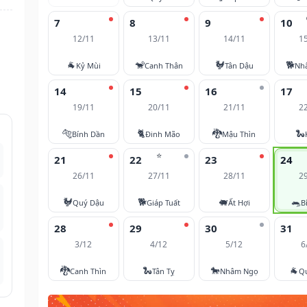
7
8
9
10
12/11
13/11
14/11
1
🐐
🐒
🐓
🐕
Kỷ Mùi
Canh Thân
Tân Dậu
Nh
14
15
16
17
19/11
20/11
21/11
2
🐅
🐈
🐉
🐍
Bính Dần
Đinh Mão
Mậu Thìn
⭐
21
22
23
24
26/11
27/11
28/11
2
🐓
🐕
🐖
🐀
Quý Dậu
Giáp Tuất
Ất Hợi
B
28
29
30
31
3/12
4/12
5/12
6
🐉
🐍
🐎
🐐
Canh Thìn
Tân Tỵ
Nhâm Ngọ
Q