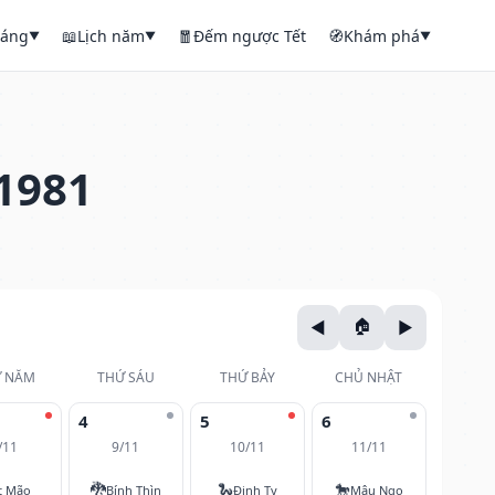
háng
📖
Lịch năm
🧧
Đếm ngược Tết
🧭
Khám phá
▼
▼
▼
1981
 NĂM
THỨ SÁU
THỨ BẢY
CHỦ NHẬT
4
5
6
/11
9/11
10/11
11/11
🐉
🐍
🐎
t Mão
Bính Thìn
Đinh Tỵ
Mậu Ngọ