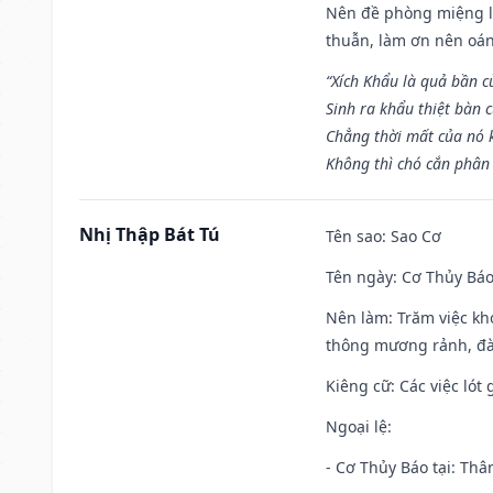
Nên đề phòng miệng lư
thuẫn, làm ơn nên oán
“Xích Khẩu là quả bần 
Sinh ra khẩu thiệt bàn c
Chẳng thời mất của nó 
Không thì chó cắn phân 
Nhị Thập Bát Tú
Tên sao
: Sao Cơ
Tên ngày
: Cơ Thủy Báo
Nên làm
: Trăm việc kh
thông mương rảnh, đào
Kiêng cữ
: Các việc ló
Ngoại lệ
:
- Cơ Thủy Báo tại: Thân