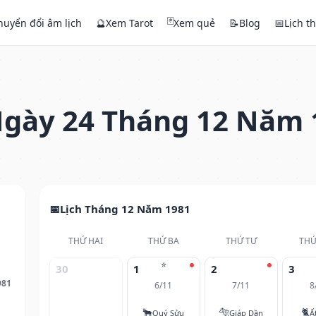
🃏
huyển đổi âm lịch
🔮
Xem Tarot
Xem quẻ
📝
Blog
📅
Lịch t
gày 24 Tháng 12 Năm 
Lịch Tháng 12 Năm 1981
THỨ HAI
THỨ BA
THỨ TƯ
THỨ
⭐
30
1
2
3
981
6/11
7/11
8
🐂
🐅
🐈
Quý Sửu
Giáp Dần
Ấ