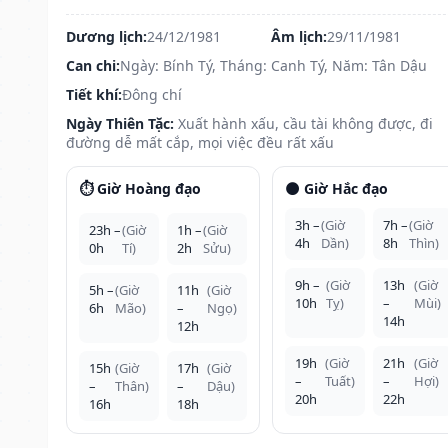
Dương lịch:
24/12/1981
Âm lịch:
29/11/1981
Can chi:
Ngày: Bính Tý, Tháng: Canh Tý, Năm: Tân Dậu
Tiết khí:
Đông chí
Ngày Thiên Tặc:
Xuất hành xấu, cầu tài không được, đi
đường dễ mất cắp, mọi việc đều rất xấu
⏱️ Giờ Hoàng đạo
🌑 Giờ Hắc đạo
3h –
(Giờ
7h –
(Giờ
23h –
(Giờ
1h –
(Giờ
4h
Dần)
8h
Thìn)
0h
Tí)
2h
Sửu)
9h –
(Giờ
13h
(Giờ
5h –
(Giờ
11h
(Giờ
10h
Tỵ)
–
Mùi)
6h
Mão)
–
Ngọ)
14h
12h
19h
(Giờ
21h
(Giờ
15h
(Giờ
17h
(Giờ
–
Tuất)
–
Hợi)
–
Thân)
–
Dậu)
20h
22h
16h
18h