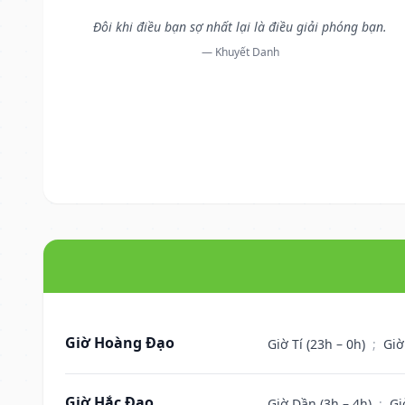
Đôi khi điều bạn sợ nhất lại là điều giải phóng bạn.
— Khuyết Danh
Giờ Hoàng Đạo
Giờ Tí (23h – 0h)
;
Giờ
Giờ Hắc Đạo
Giờ Dần (3h – 4h)
;
Gi