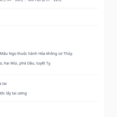
và Mậu Ngọ thuộc hành Hỏa không sợ Thủy.
, hại Mùi, phá Dậu, tuyệt Tỵ.
 tai
ước lấy tai ương