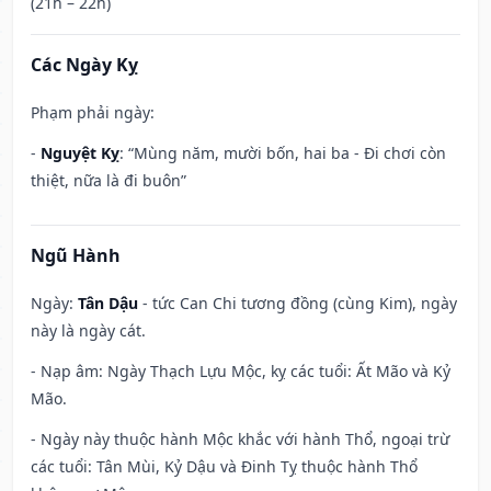
(21h – 22h)
Các Ngày Kỵ
Phạm phải ngày:
-
Nguyệt Kỵ
: “Mùng năm, mười bốn, hai ba - Đi chơi còn
thiệt, nữa là đi buôn”
Ngũ Hành
Ngày:
Tân Dậu
- tức Can Chi tương đồng (cùng Kim), ngày
này là ngày cát.
- Nạp âm: Ngày Thạch Lựu Mộc, kỵ các tuổi: Ất Mão và Kỷ
Mão.
- Ngày này thuộc hành Mộc khắc với hành Thổ, ngoại trừ
các tuổi: Tân Mùi, Kỷ Dậu và Đinh Tỵ thuộc hành Thổ