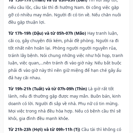
nếu cầu lộc, cầu tài thì đi hướng Nam. Đi công việc gặp
gỡ có nhiều may mắn. Người đi có tin về. Nếu chăn nuôi
đều gặp thuận lợi.
Từ 17h-19h (Dậu) và từ 05h-07h (Mão)
Hay tranh luận,
cãi cọ, gây chuyện đói kém, phải đề phòng. Người ra đi
tốt nhất nên hoãn lại. Phòng người người nguyền rủa,
tránh lây bệnh. Nói chung những việc như hội họp, tranh
luận, việc quan,…nên tránh đi vào giờ này. Nếu bắt buộc
phải đi vào giờ này thì nên giữ miệng để hạn ché gây ẩu
đả hay cãi nhau.
Từ 19h-21h (Tuất) và từ 07h-09h (Thìn)
Là giờ rất tốt
lành, nếu đi thường gặp được may mắn. Buôn bán, kinh
doanh có lời. Người đi sắp về nhà. Phụ nữ có tin mừng.
Mọi việc trong nhà đều hòa hợp. Nếu có bệnh cầu thì sẽ
khỏi, gia đình đều mạnh khỏe.
Từ 21h-23h (Hợi) và từ 09h-11h (Tị)
Cầu tài thì không có