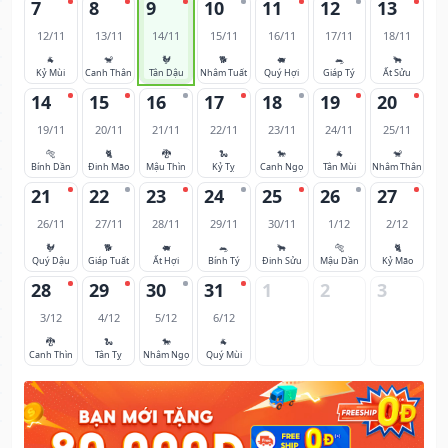
7
8
9
10
11
12
13
12/11
13/11
14/11
15/11
16/11
17/11
18/11
🐐
🐒
🐓
🐕
🐖
🐀
🐂
Kỷ Mùi
Canh Thân
Tân Dậu
Nhâm Tuất
Quý Hợi
Giáp Tý
Ất Sửu
14
15
16
17
18
19
20
19/11
20/11
21/11
22/11
23/11
24/11
25/11
🐅
🐈
🐉
🐍
🐎
🐐
🐒
Bính Dần
Đinh Mão
Mậu Thìn
Kỷ Tỵ
Canh Ngọ
Tân Mùi
Nhâm Thân
21
22
23
24
25
26
27
26/11
27/11
28/11
29/11
30/11
1/12
2/12
🐓
🐕
🐖
🐀
🐂
🐅
🐈
Quý Dậu
Giáp Tuất
Ất Hợi
Bính Tý
Đinh Sửu
Mậu Dần
Kỷ Mão
28
29
30
31
1
2
3
3/12
4/12
5/12
6/12
🐉
🐍
🐎
🐐
Canh Thìn
Tân Tỵ
Nhâm Ngọ
Quý Mùi