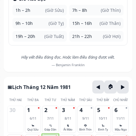
1h – 2h
(Giờ Sửu)
7h – 8h
(Giờ Thìn)
9h – 10h
(Giờ Tỵ)
15h – 16h
(Giờ Thân)
19h – 20h
(Giờ Tuất)
21h – 22h
(Giờ Hợi)
Hãy viết điều đáng đọc. Hoặc làm điều đáng được viết.
— Benjamin Franklin
Lịch Tháng 12 Năm 1981
THỨ HAI
THỨ BA
THỨ TƯ
THỨ NĂM
THỨ SÁU
THỨ BẢY
CHỦ NHẬT
30
1
2
3
4
5
6
6/11
7/11
8/11
9/11
10/11
11/11
🐂
🐅
🐈
🐉
🐍
🐎
Quý Sửu
Giáp Dần
Ất Mão
Bính Thìn
Đinh Tỵ
Mậu Ngọ