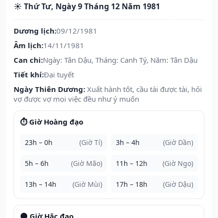
☀️ Thứ Tư, Ngày 9 Tháng 12 Năm 1981
Dương lịch:
09/12/1981
Âm lịch:
14/11/1981
Can chi:
Ngày: Tân Dậu, Tháng: Canh Tý, Năm: Tân Dậu
Tiết khí:
Đại tuyết
Ngày Thiên Dương:
Xuất hành tốt, cầu tài được tài, hỏi
vợ được vợ mọi việc đều như ý muốn
⏱️ Giờ Hoàng đạo
23h – 0h
(Giờ Tí)
3h – 4h
(Giờ Dần)
5h – 6h
(Giờ Mão)
11h – 12h
(Giờ Ngọ)
13h – 14h
(Giờ Mùi)
17h – 18h
(Giờ Dậu)
🌑 Giờ Hắc đạo