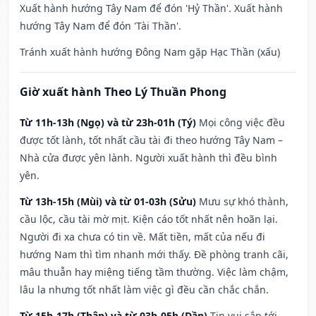
Xuất hành hướng Tây Nam để đón 'Hỷ Thần'. Xuất hành
hướng Tây Nam để đón 'Tài Thần'.
Tránh xuất hành hướng Đông Nam gặp Hạc Thần (xấu)
Giờ xuất hành Theo Lý Thuần Phong
Từ 11h-13h (Ngọ) và từ 23h-01h (Tý)
Mọi công việc đều
được tốt lành, tốt nhất cầu tài đi theo hướng Tây Nam –
Nhà cửa được yên lành. Người xuất hành thì đều bình
yên.
Từ 13h-15h (Mùi) và từ 01-03h (Sửu)
Mưu sự khó thành,
cầu lộc, cầu tài mờ mịt. Kiện cáo tốt nhất nên hoãn lại.
Người đi xa chưa có tin về. Mất tiền, mất của nếu đi
hướng Nam thì tìm nhanh mới thấy. Đề phòng tranh cãi,
mâu thuẫn hay miệng tiếng tầm thường. Việc làm chậm,
lâu la nhưng tốt nhất làm việc gì đều cần chắc chắn.
Từ 15h-17h (Thân) và từ 03h-05h (Dần)
Tin vui sắp tới,