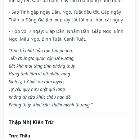
thể lấy tên sao của năm, hay sao của tháng cũng được.
- Sao Tinh gặp ngày Dần, Ngọ, Tuất đều tốt. Gặp ngày
Thân là Đăng Giá (lên xe): xây cất tốt mà chôn cất nguy.
- Hợp với 7 ngày: Giáp Dần, Nhâm Dần, Giáp Ngọ, Bính
Ngọ, Mậu Ngọ, Bính Tuất, Canh Tuất.
“Tinh tú nhật hảo tạo tân phòng,
Tiến chức gia quan cận Đế vương,
Bất khả mai táng tính phóng thủy,
Hung tinh lâm vị nữ nhân vong.
Sinh ly, tử biệt vô tâm luyến,
Tự yếu quy hưu biệt giá lang.
Khổng tử cửu khúc châu nan độ,
Phóng thủy, khai câu, thiên mệnh thương.”
Thập Nhị Kiến Trừ
Trực Thâu