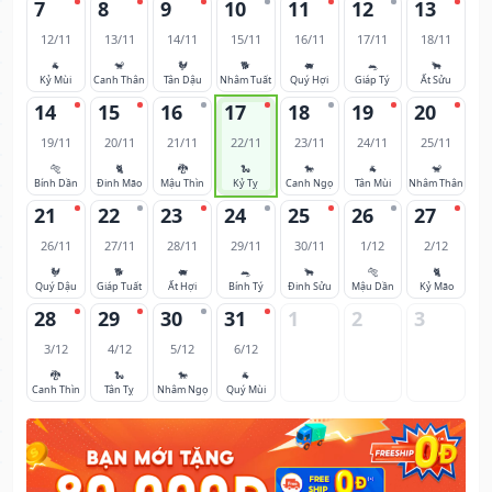
7
8
9
10
11
12
13
12/11
13/11
14/11
15/11
16/11
17/11
18/11
🐐
🐒
🐓
🐕
🐖
🐀
🐂
Kỷ Mùi
Canh Thân
Tân Dậu
Nhâm Tuất
Quý Hợi
Giáp Tý
Ất Sửu
14
15
16
17
18
19
20
19/11
20/11
21/11
22/11
23/11
24/11
25/11
🐅
🐈
🐉
🐍
🐎
🐐
🐒
Bính Dần
Đinh Mão
Mậu Thìn
Kỷ Tỵ
Canh Ngọ
Tân Mùi
Nhâm Thân
21
22
23
24
25
26
27
26/11
27/11
28/11
29/11
30/11
1/12
2/12
🐓
🐕
🐖
🐀
🐂
🐅
🐈
Quý Dậu
Giáp Tuất
Ất Hợi
Bính Tý
Đinh Sửu
Mậu Dần
Kỷ Mão
28
29
30
31
1
2
3
3/12
4/12
5/12
6/12
🐉
🐍
🐎
🐐
Canh Thìn
Tân Tỵ
Nhâm Ngọ
Quý Mùi