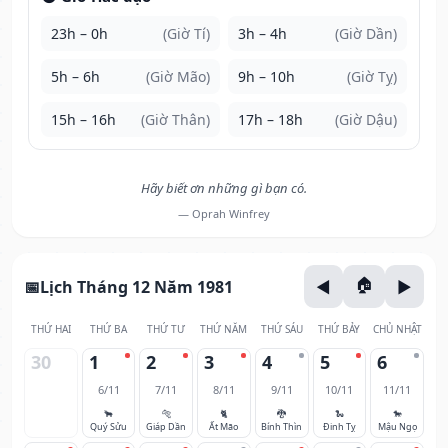
23h – 0h
(Giờ Tí)
3h – 4h
(Giờ Dần)
5h – 6h
(Giờ Mão)
9h – 10h
(Giờ Tỵ)
15h – 16h
(Giờ Thân)
17h – 18h
(Giờ Dậu)
Hãy biết ơn những gì bạn có.
— Oprah Winfrey
Lịch Tháng 12 Năm 1981
THỨ HAI
THỨ BA
THỨ TƯ
THỨ NĂM
THỨ SÁU
THỨ BẢY
CHỦ NHẬT
30
1
2
3
4
5
6
6/11
7/11
8/11
9/11
10/11
11/11
🐂
🐅
🐈
🐉
🐍
🐎
Quý Sửu
Giáp Dần
Ất Mão
Bính Thìn
Đinh Tỵ
Mậu Ngọ