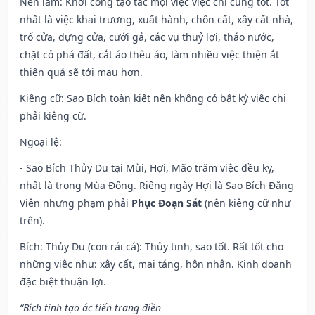
Nên làm
: Khởi công tạo tác mọi việc việc chi cũng tốt. Tốt
nhất là việc khai trương, xuất hành, chôn cất, xây cất nhà,
trổ cửa, dựng cửa, cưới gả, các vụ thuỷ lợi, tháo nước,
chặt cỏ phá đất, cắt áo thêu áo, làm nhiều việc thiện ắt
thiện quả sẽ tới mau hơn.
Kiêng cữ
: Sao Bích toàn kiết nên không có bất kỳ việc chi
phải kiêng cữ.
Ngoại lệ
:
- Sao Bích Thủy Du tại Mùi, Hợi, Mão trăm việc đều kỵ,
nhất là trong Mùa Đông. Riêng ngày Hợi là Sao Bích Đăng
Viên nhưng phạm phải
Phục Đoạn Sát
(nên kiêng cữ như
trên).
Bích: Thủy Du (con rái cá): Thủy tinh, sao tốt. Rất tốt cho
những việc như: xây cất, mai táng, hôn nhân. Kinh doanh
đặc biệt thuận lợi.
“Bích tinh tạo ác tiến trang điền