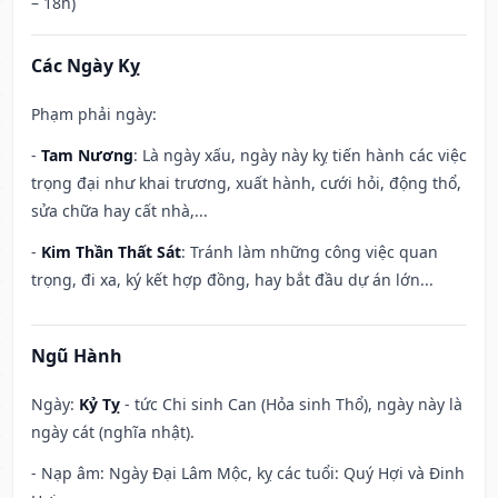
– 18h)
Các Ngày Kỵ
Phạm phải ngày:
-
Tam Nương
: Là ngày xấu, ngày này kỵ tiến hành các việc
trọng đại như khai trương, xuất hành, cưới hỏi, động thổ,
sửa chữa hay cất nhà,...
-
Kim Thần Thất Sát
: Tránh làm những công việc quan
trọng, đi xa, ký kết hợp đồng, hay bắt đầu dự án lớn...
Ngũ Hành
Ngày:
Kỷ Tỵ
- tức Chi sinh Can (Hỏa sinh Thổ), ngày này là
ngày cát (nghĩa nhật).
- Nạp âm: Ngày Đại Lâm Mộc, kỵ các tuổi: Quý Hợi và Đinh