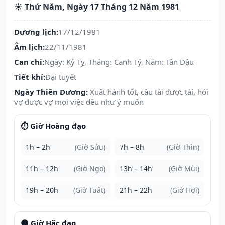
☀️ Thứ Năm, Ngày 17 Tháng 12 Năm 1981
Dương lịch:
17/12/1981
Âm lịch:
22/11/1981
Can chi:
Ngày: Kỷ Tỵ, Tháng: Canh Tý, Năm: Tân Dậu
Tiết khí:
Đại tuyết
Ngày Thiên Dương:
Xuất hành tốt, cầu tài được tài, hỏi
vợ được vợ mọi việc đều như ý muốn
⏱️ Giờ Hoàng đạo
1h – 2h
(Giờ Sửu)
7h – 8h
(Giờ Thìn)
11h – 12h
(Giờ Ngọ)
13h – 14h
(Giờ Mùi)
19h – 20h
(Giờ Tuất)
21h – 22h
(Giờ Hợi)
🌑 Giờ Hắc đạo