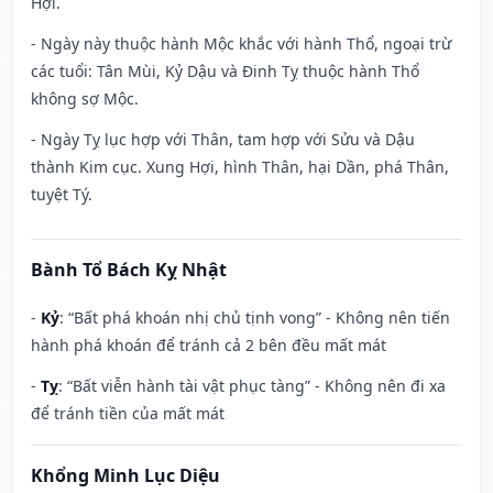
Hợi.
- Ngày này thuộc hành Mộc khắc với hành Thổ, ngoại trừ
các tuổi: Tân Mùi, Kỷ Dậu và Đinh Tỵ thuộc hành Thổ
không sợ Mộc.
- Ngày Tỵ lục hợp với Thân, tam hợp với Sửu và Dậu
thành Kim cục. Xung Hợi, hình Thân, hại Dần, phá Thân,
tuyệt Tý.
Bành Tổ Bách Kỵ Nhật
-
Kỷ
: “Bất phá khoán nhị chủ tịnh vong” - Không nên tiến
hành phá khoán để tránh cả 2 bên đều mất mát
-
Tỵ
: “Bất viễn hành tài vật phục tàng” - Không nên đi xa
để tránh tiền của mất mát
Khổng Minh Lục Diệu