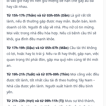
đi vào giờ này thì nên giữ miệng để hạn ché gây ẩu đả
hay cãi nhau.
Từ 15h-17h (Thân) và từ 03h-05h (Dần)
Là giờ rất tốt
lành, nếu đi thường gặp được may mắn. Buôn bán, kinh
doanh có lời. Người đi sắp về nhà. Phụ nữ có tin mừng.
Mọi việc trong nhà đều hòa hợp. Nếu có bệnh cầu thì sẽ
khỏi, gia đình đều mạnh khỏe.
Từ 17h-19h (Dậu) và từ 05h-07h (Mão)
Cầu tài thì không
có lợi, hoặc hay bị trái ý. Nếu ra đi hay thiệt, gặp nạn, việc
quan trọng thì phải đòn, gặp ma quỷ nên cúng tế thì mới
an.
Từ 19h-21h (Tuất) và từ 07h-09h (Thìn)
Mọi công việc đều
được tốt lành, tốt nhất cầu tài đi theo hướng Tây Nam –
Nhà cửa được yên lành. Người xuất hành thì đều bình
yên.
Từ 21h-23h (Hợi) và từ 09h-11h (Tị)
Mưu sự khó thành,