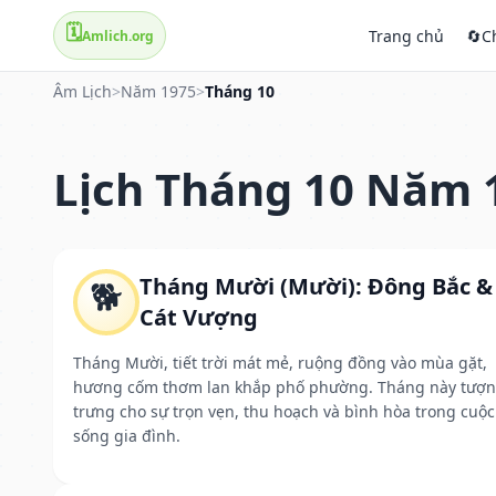
🗓️
Trang chủ
🔄
C
Amlich.org
Âm Lịch
>
Năm 1975
>
Tháng 10
Lịch Tháng 10 Năm 
Tháng Mười (Mười): Đông Bắc &
🐕
Cát Vượng
Tháng Mười, tiết trời mát mẻ, ruộng đồng vào mùa gặt,
hương cốm thơm lan khắp phố phường. Tháng này tượ
trưng cho sự trọn vẹn, thu hoạch và bình hòa trong cuộc
sống gia đình.