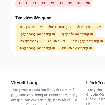
5
9
11
12
17
21
23
24
29
Tìm kiếm liên quan
Tháng Mười 1975
Âm lịch tháng 10
Ất Mão năm 1975
Ngày hoàng đạo tháng 10
Ngày hắc đạo tháng 10
Lịch âm tháng 10
Chuẩn bị Tết
Xem ngày tốt tháng 10
Cung hoàng đạo tháng 10
Lịch vạn niên tháng 10
Về Amlich.org
Liên kết 
Trang web tra cứu âm lịch Việt Nam miễn
Trang chủ
Chuyển đổi 
phí, cung cấp thông tin chính xác về ngày
Gieo quẻ hỏ
âm lịch, can chi, con giáp, ngày tốt xấu và
Lịch năm 2