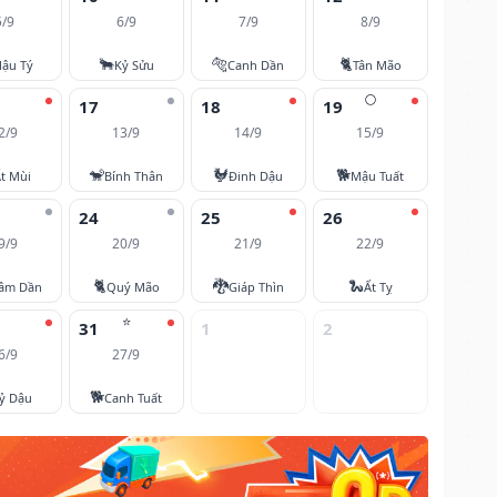
5/9
6/9
7/9
8/9
🐂
🐅
🐈
ậu Tý
Kỷ Sửu
Canh Dần
Tân Mão
🌕
17
18
19
2/9
13/9
14/9
15/9
🐒
🐓
🐕
t Mùi
Bính Thân
Đinh Dậu
Mậu Tuất
24
25
26
9/9
20/9
21/9
22/9
🐈
🐉
🐍
âm Dần
Quý Mão
Giáp Thìn
Ất Tỵ
⭐
31
1
2
6/9
27/9
🐕
ỷ Dậu
Canh Tuất