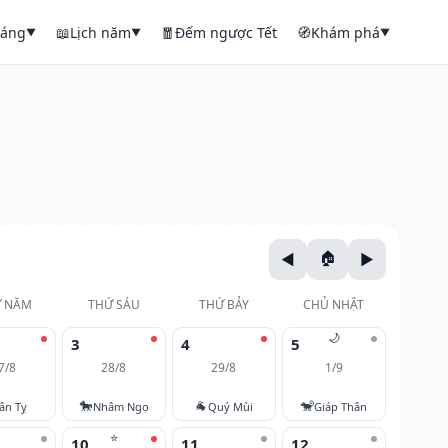
háng
📖
Lịch năm
🧧
Đếm ngược Tết
🧭
Khám phá
▼
▼
▼
 NĂM
THỨ SÁU
THỨ BẢY
CHỦ NHẬT
🌙
3
4
5
7/8
28/8
29/8
1/9
🐎
🐐
🐒
ân Tỵ
Nhâm Ngọ
Quý Mùi
Giáp Thân
⭐
10
11
12