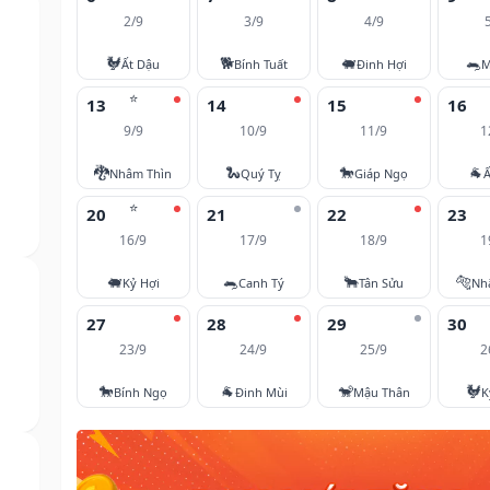
2/9
3/9
4/9
🐓
🐕
🐖
🐀
Ất Dậu
Bính Tuất
Đinh Hợi
M
⭐
13
14
15
16
9/9
10/9
11/9
1
🐉
🐍
🐎
🐐
Nhâm Thìn
Quý Tỵ
Giáp Ngọ
Ấ
⭐
20
21
22
23
16/9
17/9
18/9
1
🐖
🐀
🐂
🐅
Kỷ Hợi
Canh Tý
Tân Sửu
Nh
27
28
29
30
23/9
24/9
25/9
2
🐎
🐐
🐒
🐓
Bính Ngọ
Đinh Mùi
Mậu Thân
K