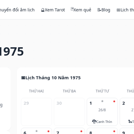
🃏
huyển đổi âm lịch
🔮
Xem Tarot
Xem quẻ
📝
Blog
📅
Lịch t
1975
Lịch Tháng 10 Năm 1975
THỨ HAI
THỨ BA
THỨ TƯ
THỨ
⭐
29
30
1
2
ng
26/8
2
🐉
🐍
Canh Thìn
T
⭐
6
7
8
9