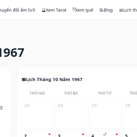
🃏
huyển đổi âm lịch
🔮
Xem Tarot
Xem quẻ
📝
Blog
📅
Lịch t
1967
Lịch Tháng 10 Năm 1967
THỨ HAI
THỨ BA
THỨ TƯ
THỨ
25
26
27
28
ng
🌙
2
3
4
5