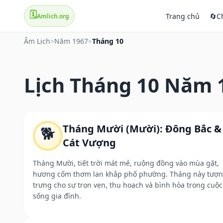
🗓️
Trang chủ
🔄
C
Amlich.org
Âm Lịch
>
Năm 1967
>
Tháng 10
Lịch Tháng 10 Năm 
Tháng Mười (Mười): Đông Bắc &
🐕
Cát Vượng
Tháng Mười, tiết trời mát mẻ, ruộng đồng vào mùa gặt,
hương cốm thơm lan khắp phố phường. Tháng này tượ
trưng cho sự trọn vẹn, thu hoạch và bình hòa trong cuộc
sống gia đình.