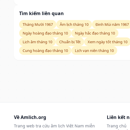
Tìm kiếm liên quan
Tháng Mười 1967
Âm lịch tháng 10
Đinh Mùi năm 1967
Ngày hoàng đạo tháng 10
Ngày hắc đạo tháng 10
Lịch âm tháng 10
Chuẩn bị Tết
Xem ngày tốt tháng 10
Cung hoàng đạo tháng 10
Lịch vạn niên tháng 10
Về Amlich.org
Liên kết 
Trang web tra cứu âm lịch Việt Nam miễn
Trang chủ