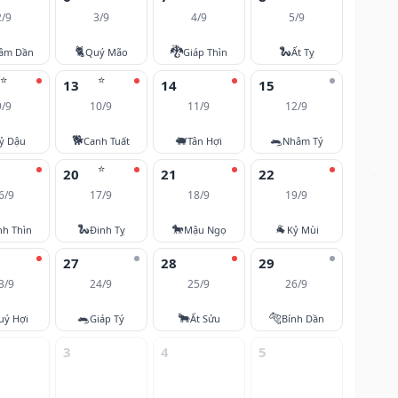
2/9
3/9
4/9
5/9
🐈
🐉
🐍
âm Dần
Quý Mão
Giáp Thìn
Ất Tỵ
⭐
⭐
13
14
15
9/9
10/9
11/9
12/9
🐕
🐖
🐀
ỷ Dậu
Canh Tuất
Tân Hợi
Nhâm Tý
⭐
20
21
22
6/9
17/9
18/9
19/9
🐍
🐎
🐐
nh Thìn
Đinh Tỵ
Mậu Ngọ
Kỷ Mùi
27
28
29
3/9
24/9
25/9
26/9
🐀
🐂
🐅
uý Hợi
Giáp Tý
Ất Sửu
Bính Dần
3
4
5