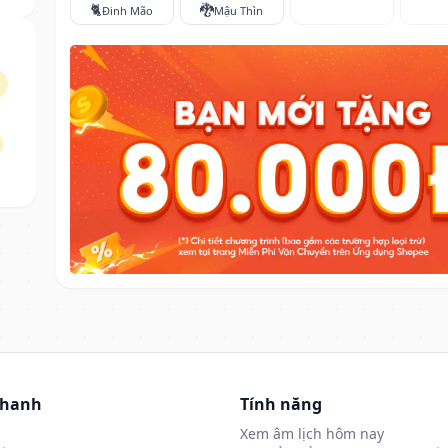
🐈
🐉
Đinh Mão
Mậu Thìn
nhanh
Tính năng
Xem âm lịch hôm nay