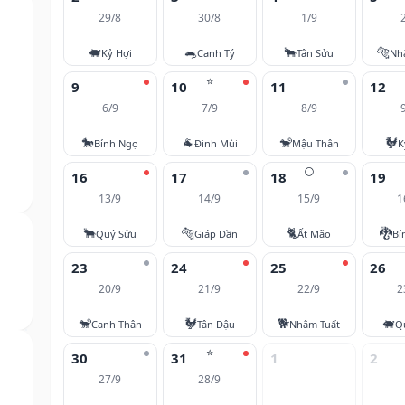
29/8
30/8
1/9
🐖
🐀
🐂
🐅
Kỷ Hợi
Canh Tý
Tân Sửu
Nh
⭐
9
10
11
12
6/9
7/9
8/9
🐎
🐐
🐒
🐓
Bính Ngọ
Đinh Mùi
Mậu Thân
K
🌕
16
17
18
19
13/9
14/9
15/9
1
🐂
🐅
🐈
🐉
Quý Sửu
Giáp Dần
Ất Mão
Bí
23
24
25
26
20/9
21/9
22/9
2
🐒
🐓
🐕
🐖
Canh Thân
Tân Dậu
Nhâm Tuất
Q
⭐
30
31
1
2
27/9
28/9