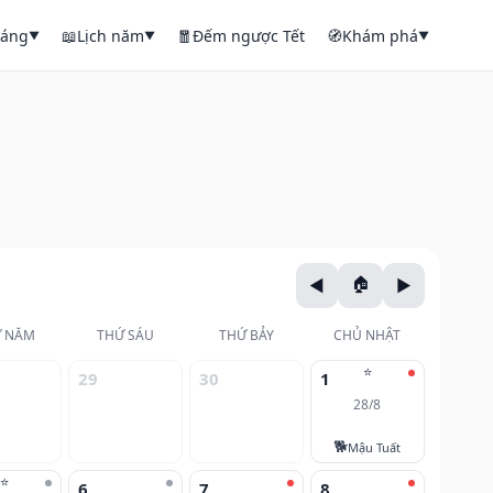
háng
📖
Lịch năm
🧧
Đếm ngược Tết
🧭
Khám phá
▼
▼
▼
 NĂM
THỨ SÁU
THỨ BẢY
CHỦ NHẬT
⭐
29
30
1
28/8
🐕
Mậu Tuất
⭐
6
7
8