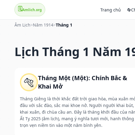
🗓️
Trang chủ
🔄
C
Amlich.org
Âm Lịch
>
Năm 1914
>
Tháng 1
Lịch Tháng 1 Năm 1
Tháng Một (Một): Chính Bắc &
🐅
Khai Mở
Tháng Giêng là thời khắc đất trời giao hòa, mùa xuân m
đầu với sắc đào, sắc mai khoe nở. Người người khai bút,
khai xuân, đi chùa cầu an. Đây là tháng khởi đầu của n
Ất Tỵ 2025 (âm lịch), mang ý nghĩa tươi mới, hanh thông
trọn vẹn niềm tin vào một năm bình yên.