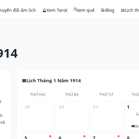
🃏
huyển đổi âm lịch
🔮
Xem Tarot
Xem quẻ
📝
Blog
📅
Lịch t
914
Lịch Tháng 1 Năm 1914
THỨ HAI
THỨ BA
THỨ TƯ
THỨ
ở
29
30
31
1
6
ăm
 và
🐖
Đi
5
6
7
8