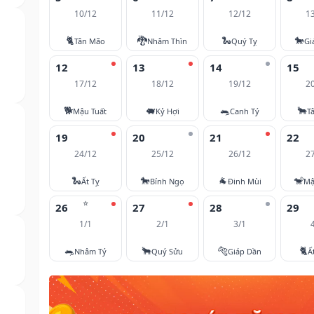
10/12
11/12
12/12
1
🐈
🐉
🐍
🐎
Tân Mão
Nhâm Thìn
Quý Tỵ
Gi
12
13
14
15
17/12
18/12
19/12
2
🐕
🐖
🐀
🐂
Mậu Tuất
Kỷ Hợi
Canh Tý
T
19
20
21
22
24/12
25/12
26/12
2
🐍
🐎
🐐
🐒
Ất Tỵ
Bính Ngọ
Đinh Mùi
Mậ
⭐
26
27
28
29
1/1
2/1
3/1
🐀
🐂
🐅
🐈
Nhâm Tý
Quý Sửu
Giáp Dần
Ấ