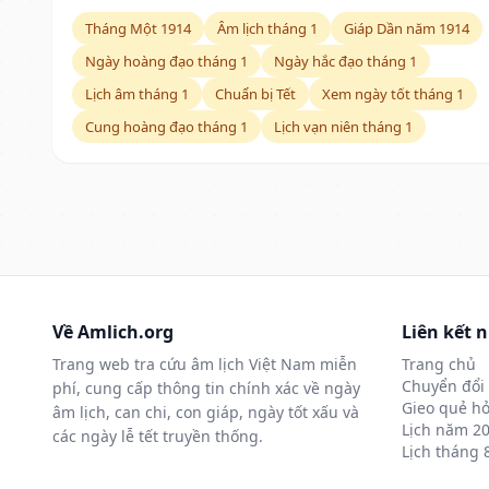
Tháng Một 1914
Âm lịch tháng 1
Giáp Dần năm 1914
Ngày hoàng đạo tháng 1
Ngày hắc đạo tháng 1
Lịch âm tháng 1
Chuẩn bị Tết
Xem ngày tốt tháng 1
Cung hoàng đạo tháng 1
Lịch vạn niên tháng 1
Về Amlich.org
Liên kết 
Trang web tra cứu âm lịch Việt Nam miễn
Trang chủ
Chuyển đổi 
phí, cung cấp thông tin chính xác về ngày
Gieo quẻ hỏ
âm lịch, can chi, con giáp, ngày tốt xấu và
Lịch năm 2
các ngày lễ tết truyền thống.
Lịch tháng 