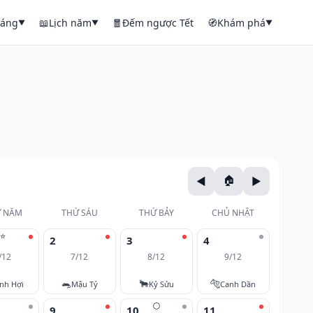
háng
📖
Lịch năm
🧧
Đếm ngược Tết
🧭
Khám phá
▼
▼
▼
 NĂM
THỨ SÁU
THỨ BẢY
CHỦ NHẬT
⭐
2
3
4
/12
7/12
8/12
9/12
🐀
🐂
🐅
nh Hợi
Mậu Tý
Kỷ Sửu
Canh Dần
🌕
9
10
11