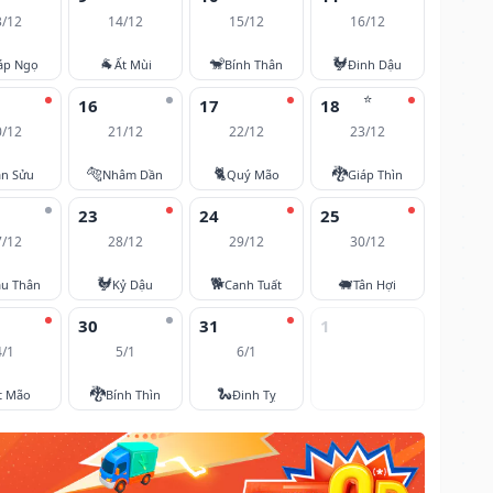
3/12
14/12
15/12
16/12
🐐
🐒
🐓
áp Ngọ
Ất Mùi
Bính Thân
Đinh Dậu
⭐
16
17
18
0/12
21/12
22/12
23/12
🐅
🐈
🐉
ân Sửu
Nhâm Dần
Quý Mão
Giáp Thìn
23
24
25
7/12
28/12
29/12
30/12
🐓
🐕
🐖
u Thân
Kỷ Dậu
Canh Tuất
Tân Hợi
30
31
1
4/1
5/1
6/1
🐉
🐍
t Mão
Bính Thìn
Đinh Tỵ