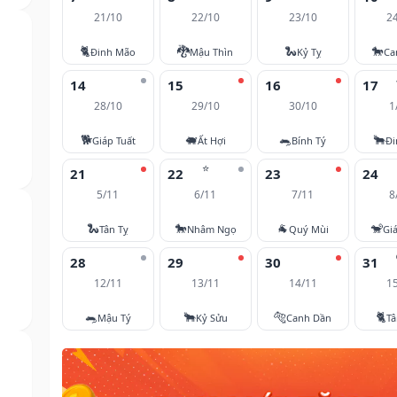
21/10
22/10
23/10
2
🐈
🐉
🐍
🐎
Đinh Mão
Mậu Thìn
Kỷ Tỵ
Ca
14
15
16
17
28/10
29/10
30/10
1
🐕
🐖
🐀
🐂
Giáp Tuất
Ất Hợi
Bính Tý
Đi
⭐
21
22
23
24
5/11
6/11
7/11
8
🐍
🐎
🐐
🐒
Tân Tỵ
Nhâm Ngọ
Quý Mùi
Gi
28
29
30
31
12/11
13/11
14/11
1
🐀
🐂
🐅
🐈
Mậu Tý
Kỷ Sửu
Canh Dần
T