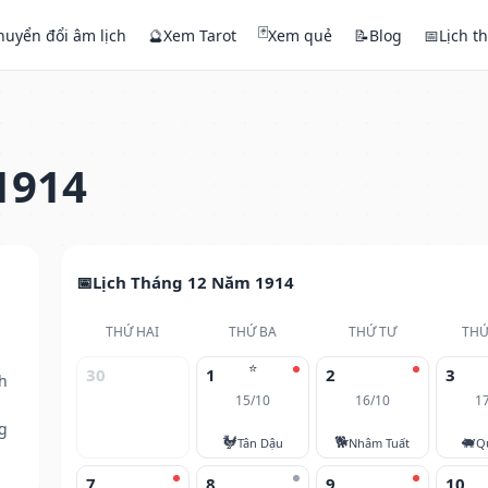
🃏
huyển đổi âm lịch
🔮
Xem Tarot
Xem quẻ
📝
Blog
📅
Lịch t
1914
Lịch Tháng 12 Năm 1914
THỨ HAI
THỨ BA
THỨ TƯ
THỨ
⭐
30
1
2
3
h
15/10
16/10
1
g
🐓
🐕
🐖
Tân Dậu
Nhâm Tuất
Q
7
8
9
10