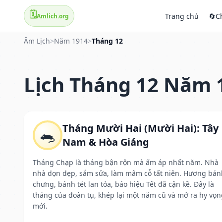
🗓️
Trang chủ
🔄
C
Amlich.org
Âm Lịch
>
Năm 1914
>
Tháng 12
Lịch Tháng 12 Năm 
Tháng Mười Hai (Mười Hai): Tây
🐀
Nam & Hòa Giáng
Tháng Chạp là tháng bận rộn mà ấm áp nhất năm. Nhà
nhà dọn dẹp, sắm sửa, làm mâm cỗ tất niên. Hương bán
chưng, bánh tét lan tỏa, báo hiệu Tết đã cận kề. Đây là
tháng của đoàn tụ, khép lại một năm cũ và mở ra hy vọn
mới.