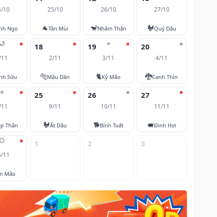
4/10
25/10
26/10
27/10
🐐
🐒
🐓
nh Ngọ
Tân Mùi
Nhâm Thân
Quý Dậu
🌙
⭐
18
19
20
/11
2/11
3/11
4/11
🐅
🐈
🐉
nh Sửu
Mậu Dần
Kỷ Mão
Canh Thìn
⭐
25
26
27
/11
9/11
10/11
11/11
🐓
🐕
🐖
áp Thân
Ất Dậu
Bính Tuất
Đinh Hợi
🌕
1
2
3
5/11
ân Mão