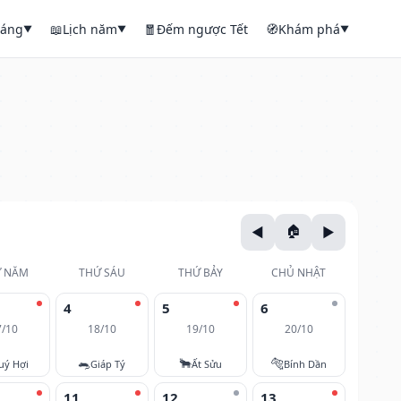
háng
📖
Lịch năm
🧧
Đếm ngược Tết
🧭
Khám phá
▼
▼
▼
 NĂM
THỨ SÁU
THỨ BẢY
CHỦ NHẬT
4
5
6
7/10
18/10
19/10
20/10
🐀
🐂
🐅
uý Hợi
Giáp Tý
Ất Sửu
Bính Dần
11
12
13