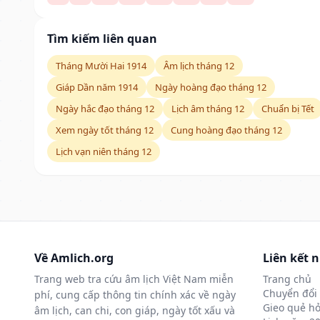
Tìm kiếm liên quan
Tháng Mười Hai 1914
Âm lịch tháng 12
Giáp Dần năm 1914
Ngày hoàng đạo tháng 12
Ngày hắc đạo tháng 12
Lịch âm tháng 12
Chuẩn bị Tết
Xem ngày tốt tháng 12
Cung hoàng đạo tháng 12
Lịch vạn niên tháng 12
Về Amlich.org
Liên kết 
Trang web tra cứu âm lịch Việt Nam miễn
Trang chủ
Chuyển đổi 
phí, cung cấp thông tin chính xác về ngày
Gieo quẻ hỏ
âm lịch, can chi, con giáp, ngày tốt xấu và