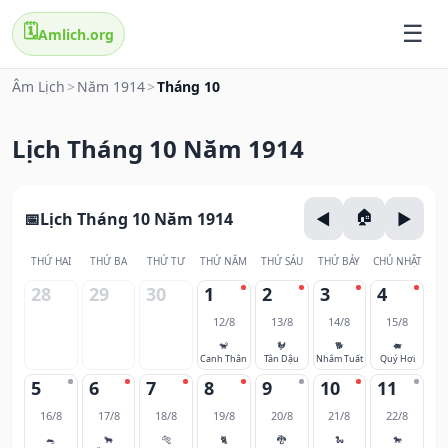
🗓️
Amlich.org
Âm Lịch
>
Năm 1914
>
Tháng 10
Lịch Tháng 10 Năm 1914
Lịch Tháng 10 Năm 1914
THỨ HAI
THỨ BA
THỨ TƯ
THỨ NĂM
THỨ SÁU
THỨ BẢY
CHỦ NHẬT
28
29
30
1
2
3
4
12/8
13/8
14/8
15/8
🐒
🐓
🐕
🐖
Canh Thân
Tân Dậu
Nhâm Tuất
Quý Hợi
5
6
7
8
9
10
11
16/8
17/8
18/8
19/8
20/8
21/8
22/8
🐀
🐂
🐅
🐈
🐉
🐍
🐎