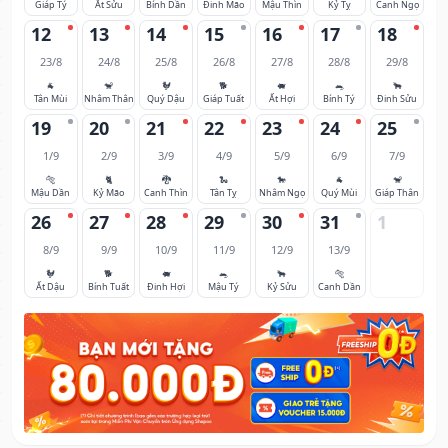
Giáp Tý
Ất Sửu
Bính Dần
Đinh Mão
Mậu Thìn
Kỷ Tỵ
Canh Ngọ
12
13
14
15
16
17
18
23/8
24/8
25/8
26/8
27/8
28/8
29/8
🐐
🐒
🐓
🐕
🐖
🐀
🐂
Tân Mùi
Nhâm Thân
Quý Dậu
Giáp Tuất
Ất Hợi
Bính Tý
Đinh Sửu
19
20
21
22
23
24
25
1/9
2/9
3/9
4/9
5/9
6/9
7/9
🐅
🐈
🐉
🐍
🐎
🐐
🐒
Mậu Dần
Kỷ Mão
Canh Thìn
Tân Tỵ
Nhâm Ngọ
Quý Mùi
Giáp Thân
26
27
28
29
30
31
1
8/9
9/9
10/9
11/9
12/9
13/9
🐓
🐕
🐖
🐀
🐂
🐅
Ất Dậu
Bính Tuất
Đinh Hợi
Mậu Tý
Kỷ Sửu
Canh Dần