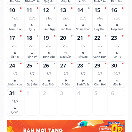
Tân Dậu
Nhâm Tuất
Quý Hợi
Giáp Tý
Ất Sửu
Bính Dần
Đinh Mão
10
11
12
13
14
15
16
19/6
20/6
21/6
22/6
23/6
24/6
25/6
🐉
🐍
🐎
🐐
🐒
🐓
🐕
Mậu Thìn
Kỷ Tỵ
Canh Ngọ
Tân Mùi
Nhâm Thân
Quý Dậu
Giáp Tuất
17
18
19
20
21
22
23
26/6
27/6
28/6
29/6
1/7
2/7
3/7
🐖
🐀
🐂
🐅
🐈
🐉
🐍
Ất Hợi
Bính Tý
Đinh Sửu
Mậu Dần
Kỷ Mão
Canh Thìn
Tân Tỵ
24
25
26
27
28
29
30
4/7
5/7
6/7
7/7
8/7
9/7
10/7
🐎
🐐
🐒
🐓
🐕
🐖
🐀
Nhâm Ngọ
Quý Mùi
Giáp Thân
Ất Dậu
Bính Tuất
Đinh Hợi
Mậu Tý
31
1
2
3
4
5
6
11/7
🐂
Kỷ Sửu