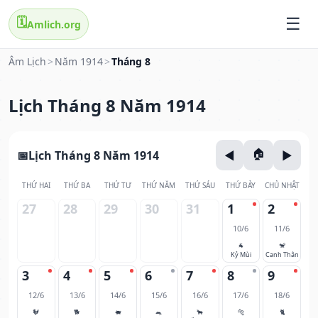
🗓️
Amlich.org
Âm Lịch
>
Năm 1914
>
Tháng 8
Lịch Tháng 8 Năm 1914
Lịch Tháng 8 Năm 1914
THỨ HAI
THỨ BA
THỨ TƯ
THỨ NĂM
THỨ SÁU
THỨ BẢY
CHỦ NHẬT
27
28
29
30
31
1
2
10/6
11/6
🐐
🐒
Kỷ Mùi
Canh Thân
3
4
5
6
7
8
9
12/6
13/6
14/6
15/6
16/6
17/6
18/6
🐓
🐕
🐖
🐀
🐂
🐅
🐈