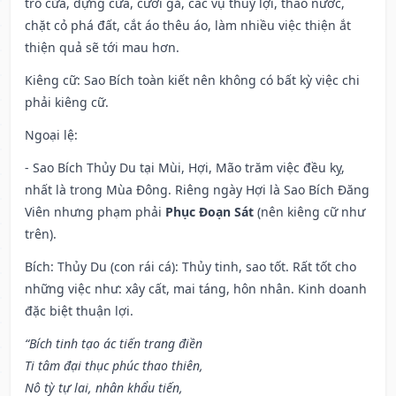
trổ cửa, dựng cửa, cưới gả, các vụ thuỷ lợi, tháo nước,
chặt cỏ phá đất, cắt áo thêu áo, làm nhiều việc thiện ắt
thiện quả sẽ tới mau hơn.
Kiêng cữ
: Sao Bích toàn kiết nên không có bất kỳ việc chi
phải kiêng cữ.
Ngoại lệ
:
- Sao Bích Thủy Du tại Mùi, Hợi, Mão trăm việc đều kỵ,
nhất là trong Mùa Đông. Riêng ngày Hợi là Sao Bích Đăng
Viên nhưng phạm phải
Phục Đoạn Sát
(nên kiêng cữ như
trên).
Bích: Thủy Du (con rái cá): Thủy tinh, sao tốt. Rất tốt cho
những việc như: xây cất, mai táng, hôn nhân. Kinh doanh
đặc biệt thuận lợi.
“Bích tinh tạo ác tiến trang điền
Ti tâm đại thục phúc thao thiên,
Nô tỳ tự lai, nhân khẩu tiến,