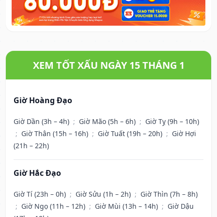
XEM TỐT XẤU NGÀY 15 THÁNG 1
Giờ Hoàng Đạo
Giờ Dần (3h – 4h)
;
Giờ Mão (5h – 6h)
;
Giờ Tỵ (9h – 10h)
;
Giờ Thân (15h – 16h)
;
Giờ Tuất (19h – 20h)
;
Giờ Hợi
(21h – 22h)
Giờ Hắc Đạo
Giờ Tí (23h – 0h)
;
Giờ Sửu (1h – 2h)
;
Giờ Thìn (7h – 8h)
;
Giờ Ngọ (11h – 12h)
;
Giờ Mùi (13h – 14h)
;
Giờ Dậu