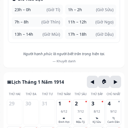
23h – 0h
(Giờ Tí)
1h – 2h
(Giờ Sửu)
7h – 8h
(Giờ Thìn)
11h – 12h
(Giờ Ngọ)
13h – 14h
(Giờ Mùi)
17h – 18h
(Giờ Dậu)
Người hạnh phúc là người biết trân trọng hiện tại.
— Khuyết danh
Lịch Tháng 1 Năm 1914
THỨ HAI
THỨ BA
THỨ TƯ
THỨ NĂM
THỨ SÁU
THỨ BẢY
CHỦ NHẬT
29
30
31
1
2
3
4
6/12
7/12
8/12
9/12
🐖
🐀
🐂
🐅
Đinh Hợi
Mậu Tý
Kỷ Sửu
Canh Dần