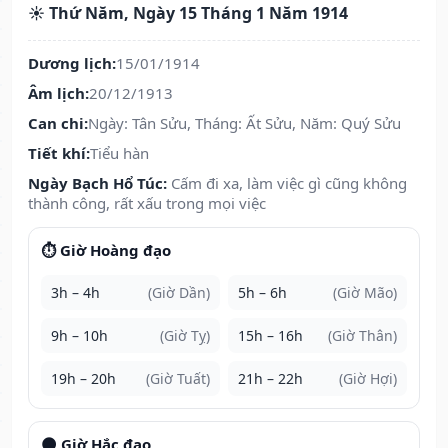
☀️ Thứ Năm, Ngày 15 Tháng 1 Năm 1914
Dương lịch:
15/01/1914
Âm lịch:
20/12/1913
Can chi:
Ngày: Tân Sửu, Tháng: Ất Sửu, Năm: Quý Sửu
Tiết khí:
Tiểu hàn
Ngày Bạch Hổ Túc:
Cấm đi xa, làm việc gì cũng không
thành công, rất xấu trong mọi việc
⏱️ Giờ Hoàng đạo
3h – 4h
(Giờ Dần)
5h – 6h
(Giờ Mão)
9h – 10h
(Giờ Tỵ)
15h – 16h
(Giờ Thân)
19h – 20h
(Giờ Tuất)
21h – 22h
(Giờ Hợi)
🌑 Giờ Hắc đạo