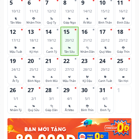
5
6
7
8
9
10
11
10/12
11/12
12/12
13/12
14/12
15/12
16/12
🐈
🐉
🐍
🐎
🐐
🐒
🐓
Tân Mão
Nhâm Thìn
Quý Tỵ
Giáp Ngọ
Ất Mùi
Bính Thân
Đinh Dậu
12
13
14
15
16
17
18
17/12
18/12
19/12
20/12
21/12
22/12
23/12
🐕
🐖
🐀
🐂
🐅
🐈
🐉
Mậu Tuất
Kỷ Hợi
Canh Tý
Tân Sửu
Nhâm Dần
Quý Mão
Giáp Thìn
19
20
21
22
23
24
25
24/12
25/12
26/12
27/12
28/12
29/12
30/12
🐍
🐎
🐐
🐒
🐓
🐕
🐖
Ất Tỵ
Bính Ngọ
Đinh Mùi
Mậu Thân
Kỷ Dậu
Canh Tuất
Tân Hợi
26
27
28
29
30
31
1
1/1
2/1
3/1
4/1
5/1
6/1
🐀
🐂
🐅
🐈
🐉
🐍
Nhâm Tý
Quý Sửu
Giáp Dần
Ất Mão
Bính Thìn
Đinh Tỵ