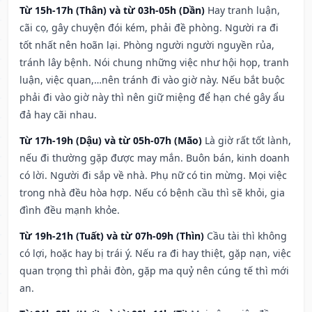
Từ 15h-17h (Thân) và từ 03h-05h (Dần)
Hay tranh luận,
cãi cọ, gây chuyện đói kém, phải đề phòng. Người ra đi
tốt nhất nên hoãn lại. Phòng người người nguyền rủa,
tránh lây bệnh. Nói chung những việc như hội họp, tranh
luận, việc quan,…nên tránh đi vào giờ này. Nếu bắt buộc
phải đi vào giờ này thì nên giữ miệng để hạn ché gây ẩu
đả hay cãi nhau.
Từ 17h-19h (Dậu) và từ 05h-07h (Mão)
Là giờ rất tốt lành,
nếu đi thường gặp được may mắn. Buôn bán, kinh doanh
có lời. Người đi sắp về nhà. Phụ nữ có tin mừng. Mọi việc
trong nhà đều hòa hợp. Nếu có bệnh cầu thì sẽ khỏi, gia
đình đều mạnh khỏe.
Từ 19h-21h (Tuất) và từ 07h-09h (Thìn)
Cầu tài thì không
có lợi, hoặc hay bị trái ý. Nếu ra đi hay thiệt, gặp nạn, việc
quan trọng thì phải đòn, gặp ma quỷ nên cúng tế thì mới
an.