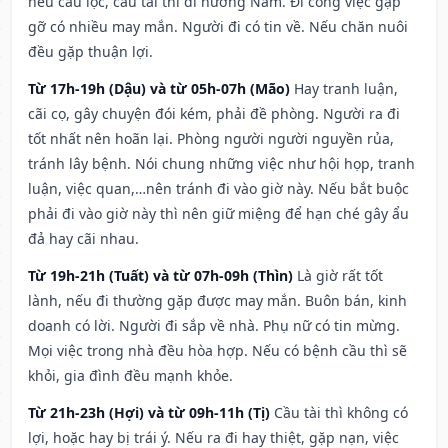
nếu cầu lộc, cầu tài thì đi hướng Nam. Đi công việc gặp
gỡ có nhiều may mắn. Người đi có tin về. Nếu chăn nuôi
đều gặp thuận lợi.
Từ 17h-19h (Dậu) và từ 05h-07h (Mão)
Hay tranh luận,
cãi cọ, gây chuyện đói kém, phải đề phòng. Người ra đi
tốt nhất nên hoãn lại. Phòng người người nguyền rủa,
tránh lây bệnh. Nói chung những việc như hội họp, tranh
luận, việc quan,…nên tránh đi vào giờ này. Nếu bắt buộc
phải đi vào giờ này thì nên giữ miệng để hạn ché gây ẩu
đả hay cãi nhau.
Từ 19h-21h (Tuất) và từ 07h-09h (Thìn)
Là giờ rất tốt
lành, nếu đi thường gặp được may mắn. Buôn bán, kinh
doanh có lời. Người đi sắp về nhà. Phụ nữ có tin mừng.
Mọi việc trong nhà đều hòa hợp. Nếu có bệnh cầu thì sẽ
khỏi, gia đình đều mạnh khỏe.
Từ 21h-23h (Hợi) và từ 09h-11h (Tị)
Cầu tài thì không có
lợi, hoặc hay bị trái ý. Nếu ra đi hay thiệt, gặp nạn, việc