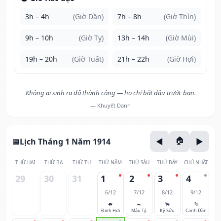
3h – 4h
(Giờ Dần)
7h – 8h
(Giờ Thìn)
9h – 10h
(Giờ Tỵ)
13h – 14h
(Giờ Mùi)
19h – 20h
(Giờ Tuất)
21h – 22h
(Giờ Hợi)
Không ai sinh ra đã thành công — họ chỉ bắt đầu trước bạn.
— Khuyết Danh
Lịch Tháng 1 Năm 1914
THỨ HAI
THỨ BA
THỨ TƯ
THỨ NĂM
THỨ SÁU
THỨ BẢY
CHỦ NHẬT
29
30
31
1
2
3
4
6/12
7/12
8/12
9/12
🐖
🐀
🐂
🐅
Đinh Hợi
Mậu Tý
Kỷ Sửu
Canh Dần