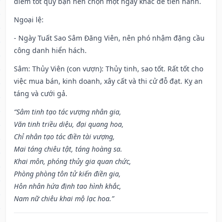
điềm tốt quý bạn nên chọn một ngày khác để tiến hành.
Ngoại lệ
:
- Ngày Tuất Sao Sâm Đăng Viên, nên phó nhậm đặng cầu
công danh hiển hách.
Sâm: Thủy Viên (con vượn): Thủy tinh, sao tốt. Rất tốt cho
việc mua bán, kinh doanh, xây cất và thi cử đỗ đạt. Kỵ an
táng và cưới gả.
“Sâm tinh tạo tác vượng nhân gia,
Văn tinh triều diệu, đại quang hoa,
Chỉ nhân tạo tác điền tài vượng,
Mai táng chiêu tật, táng hoàng sa.
Khai môn, phóng thủy gia quan chức,
Phòng phòng tôn tử kiến điền gia,
Hôn nhân hứa định tao hình khắc,
Nam nữ chiêu khai mộ lạc hoa.”