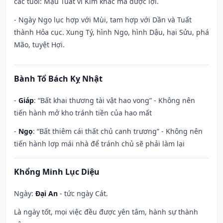
các tuổi: Mậu Tuất vì Kim khắc mà được lợi.
- Ngày Ngọ lục hợp với Mùi, tam hợp với Dần và Tuất
thành Hỏa cục. Xung Tý, hình Ngọ, hình Dậu, hại Sửu, phá
Mão, tuyệt Hợi.
Bành Tổ Bách Kỵ Nhật
-
Giáp
: “Bất khai thương tài vật hao vong” - Không nên
tiến hành mở kho tránh tiền của hao mất
-
Ngọ
: “Bất thiêm cái thất chủ canh trương” - Không nên
tiến hành lợp mái nhà để tránh chủ sẽ phải làm lại
Khổng Minh Lục Diệu
Ngày:
Đại An
- tức ngày Cát.
Là ngày tốt, mọi việc đều được yên tâm, hành sự thành