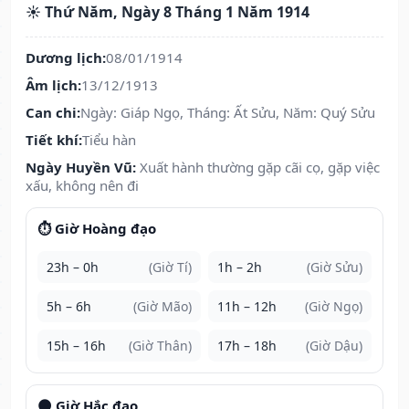
☀️ Thứ Năm, Ngày 8 Tháng 1 Năm 1914
Dương lịch:
08/01/1914
Âm lịch:
13/12/1913
Can chi:
Ngày: Giáp Ngọ, Tháng: Ất Sửu, Năm: Quý Sửu
Tiết khí:
Tiểu hàn
Ngày Huyền Vũ:
Xuất hành thường gặp cãi cọ, gặp việc
xấu, không nên đi
⏱️ Giờ Hoàng đạo
23h – 0h
(Giờ Tí)
1h – 2h
(Giờ Sửu)
5h – 6h
(Giờ Mão)
11h – 12h
(Giờ Ngọ)
15h – 16h
(Giờ Thân)
17h – 18h
(Giờ Dậu)
🌑 Giờ Hắc đạo