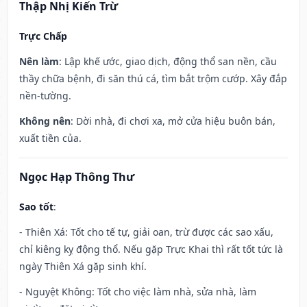
Thập Nhị Kiến Trừ
Trực Chấp
Nên làm
: Lập khế ước, giao dịch, động thổ san nền, cầu
thầy chữa bệnh, đi săn thú cá, tìm bắt trộm cướp. Xây đắp
nền-tường.
Không nên
: Dời nhà, đi chơi xa, mở cửa hiệu buôn bán,
xuất tiền của.
Ngọc Hạp Thông Thư
Sao tốt
:
- Thiên Xá: Tốt cho tế tự, giải oan, trừ được các sao xấu,
chỉ kiêng kỵ động thổ. Nếu gặp Trực Khai thì rất tốt tức là
ngày Thiên Xá gặp sinh khí.
- Nguyệt Không: Tốt cho việc làm nhà, sửa nhà, làm