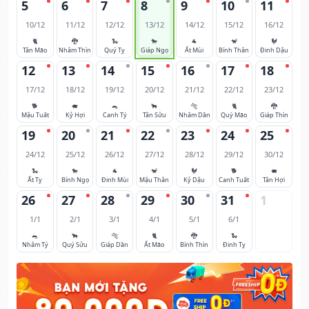
5
6
7
8
9
10
11
10/12
11/12
12/12
13/12
14/12
15/12
16/12
🐈
🐉
🐍
🐎
🐐
🐒
🐓
Tân Mão
Nhâm Thìn
Quý Tỵ
Giáp Ngọ
Ất Mùi
Bính Thân
Đinh Dậu
12
13
14
15
16
17
18
17/12
18/12
19/12
20/12
21/12
22/12
23/12
🐕
🐖
🐀
🐂
🐅
🐈
🐉
Mậu Tuất
Kỷ Hợi
Canh Tý
Tân Sửu
Nhâm Dần
Quý Mão
Giáp Thìn
19
20
21
22
23
24
25
24/12
25/12
26/12
27/12
28/12
29/12
30/12
🐍
🐎
🐐
🐒
🐓
🐕
🐖
Ất Tỵ
Bính Ngọ
Đinh Mùi
Mậu Thân
Kỷ Dậu
Canh Tuất
Tân Hợi
26
27
28
29
30
31
1
1/1
2/1
3/1
4/1
5/1
6/1
🐀
🐂
🐅
🐈
🐉
🐍
Nhâm Tý
Quý Sửu
Giáp Dần
Ất Mão
Bính Thìn
Đinh Tỵ