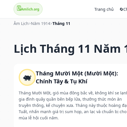
🗓️
Trang chủ
🔄
C
Amlich.org
Âm Lịch
>
Năm 1914
>
Tháng 11
Lịch Tháng 11 Năm 
Tháng Mười Một (Mười Một):
🐖
Chính Tây & Tụ Khí
Tháng Mười Một, gió mùa đông bắc về, không khí se lạn
gia đình quây quần bên bếp lửa, thưởng thức món ăn
truyền thống, kể chuyện xưa. Tháng này thuộc hoàng đạ
Tuất, nhấn mạnh giá trị sum họp, an lạc và chuẩn bị cho
mùa lễ hội cuối năm.