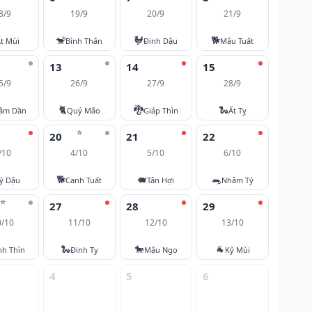
8/9
19/9
20/9
21/9
🐒
🐓
🐕
t Mùi
Bính Thân
Đinh Dậu
Mậu Tuất
13
14
15
5/9
26/9
27/9
28/9
🐈
🐉
🐍
âm Dần
Quý Mão
Giáp Thìn
Ất Tỵ
⭐
20
21
22
/10
4/10
5/10
6/10
🐕
🐖
🐀
ỷ Dậu
Canh Tuất
Tân Hợi
Nhâm Tý
⭐
27
28
29
0/10
11/10
12/10
13/10
🐍
🐎
🐐
nh Thìn
Đinh Tỵ
Mậu Ngọ
Kỷ Mùi
4
5
6