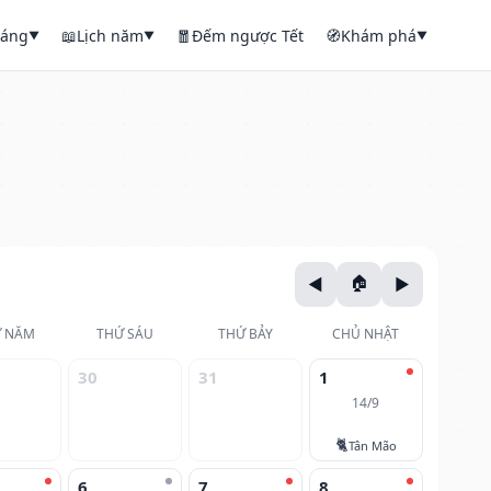
háng
📖
Lịch năm
🧧
Đếm ngược Tết
🧭
Khám phá
▼
▼
▼
 NĂM
THỨ SÁU
THỨ BẢY
CHỦ NHẬT
30
31
1
14/9
🐈
Tân Mão
6
7
8