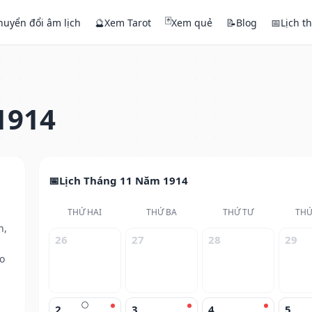
🃏
huyển đổi âm lịch
🔮
Xem Tarot
Xem quẻ
📝
Blog
📅
Lịch t
1914
Lịch Tháng 11 Năm 1914
THỨ HAI
THỨ BA
THỨ TƯ
THỨ
h,
26
27
28
29
o
🌕
2
3
4
5