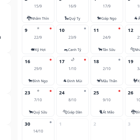
15/9
16/9
17/9
1
🐉
🐍
🐎
🐐
Nhâm Thìn
Quý Tỵ
Giáp Ngọ
Ấ
⭐
9
10
11
12
m
22/9
23/9
24/9
2
🐖
🐀
🐂
🐅
Kỷ Hợi
Canh Tý
Tân Sửu
Nh
🌙
16
17
18
19
29/9
1/10
2/10
3
🐎
🐐
🐒
🐓
Bính Ngọ
Đinh Mùi
Mậu Thân
K
⭐
23
24
25
26
7/10
8/10
9/10
1
🐂
🐅
🐈
🐉
Quý Sửu
Giáp Dần
Ất Mão
Bí
30
1
2
3
14/10