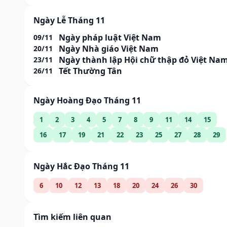
Ngày Lễ Tháng 11
Ngày pháp luật Việt Nam
09/11
Ngày Nhà giáo Việt Nam
20/11
Ngày thành lập Hội chữ thập đỏ Việt Na
23/11
Tết Thường Tân
26/11
Ngày Hoàng Đạo Tháng 11
1
2
3
4
5
7
8
9
11
14
15
16
17
19
21
22
23
25
27
28
29
Ngày Hắc Đạo Tháng 11
6
10
12
13
18
20
24
26
30
Tìm kiếm liên quan