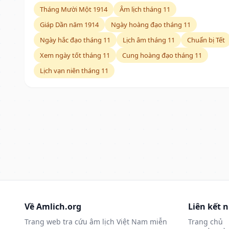
Tháng Mười Một 1914
Âm lịch tháng 11
Giáp Dần năm 1914
Ngày hoàng đạo tháng 11
Ngày hắc đạo tháng 11
Lịch âm tháng 11
Chuẩn bị Tết
Xem ngày tốt tháng 11
Cung hoàng đạo tháng 11
Lịch vạn niên tháng 11
Về Amlich.org
Liên kết 
Trang web tra cứu âm lịch Việt Nam miễn
Trang chủ