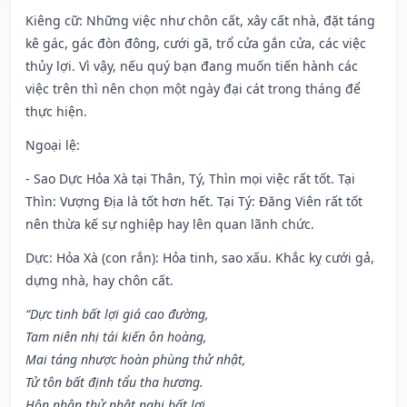
Kiêng cữ
: Những việc như chôn cất, xây cất nhà, đặt táng
kê gác, gác đòn đông, cưới gã, trổ cửa gắn cửa, các việc
thủy lợi. Vì vậy, nếu quý bạn đang muốn tiến hành các
việc trên thì nên chọn một ngày đại cát trong tháng để
thực hiện.
Ngoại lệ
:
- Sao Dực Hỏa Xà tại Thân, Tý, Thìn mọi việc rất tốt. Tại
Thìn: Vượng Địa là tốt hơn hết. Tại Tý: Đăng Viên rất tốt
nên thừa kế sự nghiệp hay lên quan lãnh chức.
Dực: Hỏa Xà (con rắn): Hỏa tinh, sao xấu. Khắc kỵ cưới gả,
dựng nhà, hay chôn cất.
“Dực tinh bất lợi giá cao đường,
Tam niên nhị tái kiến ôn hoàng,
Mai táng nhược hoàn phùng thử nhật,
Tử tôn bất định tẩu tha hương.
Hôn nhân thử nhật nghi bất lợi,