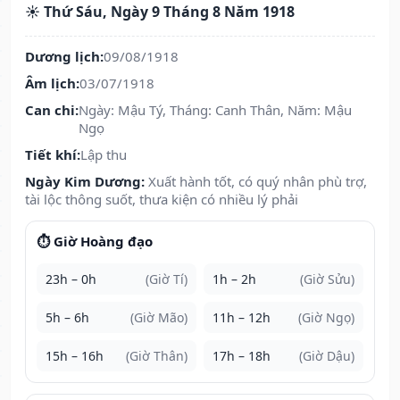
☀️ Thứ Sáu, Ngày 9 Tháng 8 Năm 1918
Dương lịch:
09/08/1918
Âm lịch:
03/07/1918
Can chi:
Ngày: Mậu Tý, Tháng: Canh Thân, Năm: Mậu
Ngọ
Tiết khí:
Lập thu
Ngày Kim Dương:
Xuất hành tốt, có quý nhân phù trợ,
tài lộc thông suốt, thưa kiện có nhiều lý phải
⏱️ Giờ Hoàng đạo
23h – 0h
(Giờ Tí)
1h – 2h
(Giờ Sửu)
5h – 6h
(Giờ Mão)
11h – 12h
(Giờ Ngọ)
15h – 16h
(Giờ Thân)
17h – 18h
(Giờ Dậu)