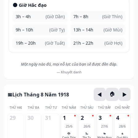
🌑 Giờ Hắc đạo
3h – 4h
(Giờ Dần)
7h – 8h
(Giờ Thìn)
9h – 10h
(Giờ Tỵ)
13h – 14h
(Giờ Mùi)
19h – 20h
(Giờ Tuất)
21h – 22h
(Giờ Hợi)
Một ngày nào đó, mọi nỗ lực của bạn sẽ được đền đáp.
— Khuyết danh
Lịch Tháng 8 Năm 1918
THỨ HAI
THỨ BA
THỨ TƯ
THỨ NĂM
THỨ SÁU
THỨ BẢY
CHỦ NHẬT
29
30
31
1
2
3
4
25/6
26/6
27/6
28/6
🐉
🐍
🐎
🐐
Canh Thìn
Tân Tỵ
Nhâm Ngọ
Quý Mùi