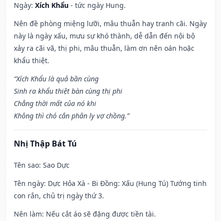
Ngày:
Xích Khẩu
- tức ngày Hung.
Nên đề phòng miệng lưỡi, mâu thuẫn hay tranh cãi. Ngày
này là ngày xấu, mưu sự khó thành, dễ dẫn đến nội bộ
xảy ra cãi vã, thị phi, mâu thuẫn, làm ơn nên oán hoặc
khẩu thiệt.
“Xích Khẩu là quả bần cùng
Sinh ra khẩu thiệt bàn cùng thị phi
Chẳng thời mất của nó khi
Không thì chó cắn phân ly vợ chồng.”
Nhị Thập Bát Tú
Tên sao
: Sao Dực
Tên ngày
: Dực Hỏa Xà - Bi Đồng: Xấu (Hung Tú) Tướng tinh
con rắn, chủ trị ngày thứ 3.
Nên làm
: Nếu cắt áo sẽ đặng được tiền tài.