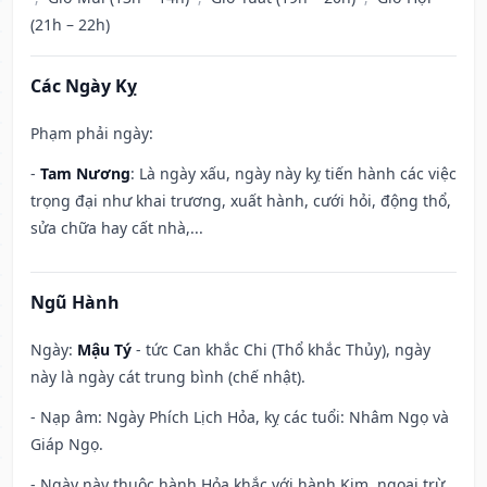
(21h – 22h)
Các Ngày Kỵ
Phạm phải ngày:
-
Tam Nương
: Là ngày xấu, ngày này kỵ tiến hành các việc
trọng đại như khai trương, xuất hành, cưới hỏi, động thổ,
sửa chữa hay cất nhà,...
Ngũ Hành
Ngày:
Mậu Tý
- tức Can khắc Chi (Thổ khắc Thủy), ngày
này là ngày cát trung bình (chế nhật).
- Nạp âm: Ngày Phích Lịch Hỏa, kỵ các tuổi: Nhâm Ngọ và
Giáp Ngọ.
- Ngày này thuộc hành Hỏa khắc với hành Kim, ngoại trừ