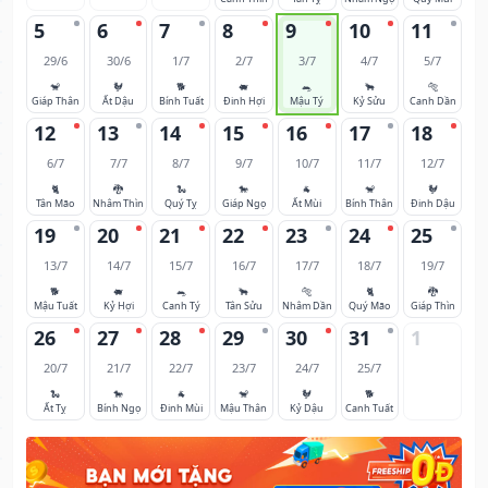
5
6
7
8
9
10
11
29/6
30/6
1/7
2/7
3/7
4/7
5/7
🐒
🐓
🐕
🐖
🐀
🐂
🐅
Giáp Thân
Ất Dậu
Bính Tuất
Đinh Hợi
Mậu Tý
Kỷ Sửu
Canh Dần
12
13
14
15
16
17
18
6/7
7/7
8/7
9/7
10/7
11/7
12/7
🐈
🐉
🐍
🐎
🐐
🐒
🐓
Tân Mão
Nhâm Thìn
Quý Tỵ
Giáp Ngọ
Ất Mùi
Bính Thân
Đinh Dậu
19
20
21
22
23
24
25
13/7
14/7
15/7
16/7
17/7
18/7
19/7
🐕
🐖
🐀
🐂
🐅
🐈
🐉
Mậu Tuất
Kỷ Hợi
Canh Tý
Tân Sửu
Nhâm Dần
Quý Mão
Giáp Thìn
26
27
28
29
30
31
1
20/7
21/7
22/7
23/7
24/7
25/7
🐍
🐎
🐐
🐒
🐓
🐕
Ất Tỵ
Bính Ngọ
Đinh Mùi
Mậu Thân
Kỷ Dậu
Canh Tuất