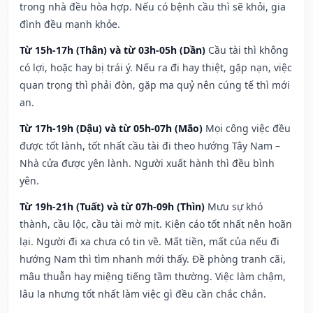
trong nhà đều hòa hợp. Nếu có bệnh cầu thì sẽ khỏi, gia
đình đều mạnh khỏe.
Từ 15h-17h (Thân) và từ 03h-05h (Dần)
Cầu tài thì không
có lợi, hoặc hay bị trái ý. Nếu ra đi hay thiệt, gặp nạn, việc
quan trọng thì phải đòn, gặp ma quỷ nên cúng tế thì mới
an.
Từ 17h-19h (Dậu) và từ 05h-07h (Mão)
Mọi công việc đều
được tốt lành, tốt nhất cầu tài đi theo hướng Tây Nam –
Nhà cửa được yên lành. Người xuất hành thì đều bình
yên.
Từ 19h-21h (Tuất) và từ 07h-09h (Thìn)
Mưu sự khó
thành, cầu lộc, cầu tài mờ mịt. Kiện cáo tốt nhất nên hoãn
lại. Người đi xa chưa có tin về. Mất tiền, mất của nếu đi
hướng Nam thì tìm nhanh mới thấy. Đề phòng tranh cãi,
mâu thuẫn hay miệng tiếng tầm thường. Việc làm chậm,
lâu la nhưng tốt nhất làm việc gì đều cần chắc chắn.