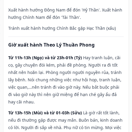
Xuất hành hướng Đông Nam để đón 'Hỷ Thần'. Xuất hành
hướng Chính Nam để đón 'Tài Thần'.
Tránh xuất hành hướng Chính Bắc gặp Hạc Thần (xấu)
Giờ xuất hành Theo Lý Thuần Phong
Từ 11h-13h (Ngọ) và từ 23h-01h (Tý)
Hay tranh luận, cãi
cọ, gây chuyện đói kém, phải đề phòng. Người ra đi tốt
nhất nên hoãn lại. Phòng người người nguyền rủa, tránh
lây bệnh. Nói chung những việc như hội họp, tranh luận,
việc quan,…nên tránh đi vào giờ này. Nếu bắt buộc phải
đi vào giờ này thì nên giữ miệng để hạn ché gây ẩu đả
hay cãi nhau.
Từ 13h-15h (Mùi) và từ 01-03h (Sửu)
Là giờ rất tốt lành,
nếu đi thường gặp được may mắn. Buôn bán, kinh doanh
có lời. Người đi sắp về nhà. Phụ nữ có tin mừng. Mọi việc