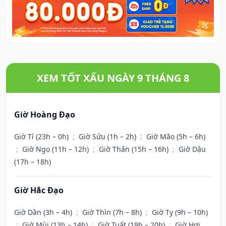
XEM TỐT XẤU NGÀY 9 THÁNG 8
Giờ Hoàng Đạo
Giờ Tí (23h – 0h)
;
Giờ Sửu (1h – 2h)
;
Giờ Mão (5h – 6h)
;
Giờ Ngọ (11h – 12h)
;
Giờ Thân (15h – 16h)
;
Giờ Dậu
(17h – 18h)
Giờ Hắc Đạo
Giờ Dần (3h – 4h)
;
Giờ Thìn (7h – 8h)
;
Giờ Tỵ (9h – 10h)
;
Giờ Mùi (13h – 14h)
;
Giờ Tuất (19h – 20h)
;
Giờ Hợi