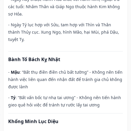
các tuổi: Nhâm Thân và Giáp Ngọ thuộc hành Kim không
sợ Hỏa.
- Ngày Tý lục hợp với Sửu, tam hợp với Thìn và Thân
thành Thủy cục. Xung Ngọ, hình Mão, hại Mùi, phá Dậu,
tuyệt Tỵ.
Bành Tổ Bách Kỵ Nhật
-
Mậu
: “Bất thụ điền điền chủ bất tường” - Không nên tiến
hành việc liên quan đến nhận đất để tránh gia chủ không
được lành
-
Tý
: “Bất vấn bốc tự nhạ tai ương” - Không nên tiến hành
gieo quẻ hỏi việc để tránh tự rước lấy tai ương
Khổng Minh Lục Diệu