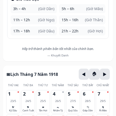
3h – 4h
(Giờ Dần)
5h – 6h
(Giờ Mão)
11h – 12h
(Giờ Ngọ)
15h – 16h
(Giờ Thân)
17h – 18h
(Giờ Dậu)
21h – 22h
(Giờ Hợi)
Hãy trở thành phiên bản tốt nhất của chính bạn.
— Khuyết Danh
Lịch Tháng 7 Năm 1918
THỨ HAI
THỨ BA
THỨ TƯ
THỨ NĂM
THỨ SÁU
THỨ BẢY
CHỦ NHẬT
1
2
3
4
5
6
7
23/5
24/5
25/5
26/5
27/5
28/5
29/5
🐓
🐕
🐖
🐀
🐂
🐅
🐈
Kỷ Dậu
Canh Tuất
Tân Hợi
Nhâm Tý
Quý Sửu
Giáp Dần
Ất Mão