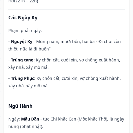
Hợi (21h – 22h)
Các Ngày Kỵ
Phạm phải ngày:
-
Nguyệt Kỵ
: “Mùng năm, mười bốn, hai ba - Đi chơi còn
thiệt, nữa là đi buôn”
-
Trùng tang
: Kỵ chôn cất, cưới xin, vợ chồng xuất hành,
xây nhà, xây mồ mả.
-
Trùng Phục
: Kỵ chôn cất, cưới xin, vợ chồng xuất hành,
xây nhà, xây mồ mả.
Ngũ Hành
Ngày:
Mậu Dần
- tức Chi khắc Can (Mộc khắc Thổ), là ngày
hung (phạt nhật).