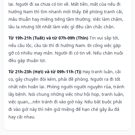
lại. Người đi xa chưa có tin về. Mất tiền, mất của nếu đi
hướng Nam thì tìm nhanh mới thấy. Đề phòng tranh cãi,
mâu thuẫn hay miệng tiếng tầm thường. Việc làm chậm,
lâu la nhưng tốt nhất làm việc gì đều cần chắc chắn.
Từ 19h-21h (Tuất) và từ 07h-09h (Thìn)
Tin vui sắp tới,
nếu cầu lộc, cầu tài thì đi hướng Nam. Đi công việc gặp
gỡ có nhiều may mắn. Người đi có tin về. Nếu chăn nuôi
đều gặp thuận lợi.
Từ 21h-23h (Hợi) và từ 09h-11h (Tị)
Hay tranh luận, cãi
cọ, gây chuyện đói kém, phải đề phòng. Người ra đi tốt
nhất nên hoãn lại. Phòng người người nguyền rủa, tránh
lây bệnh. Nói chung những việc như hội họp, tranh luận,
việc quan,…nên tránh đi vào giờ này. Nếu bắt buộc phải
đi vào giờ này thì nên giữ miệng để hạn ché gây ẩu đả
hay cãi nhau.