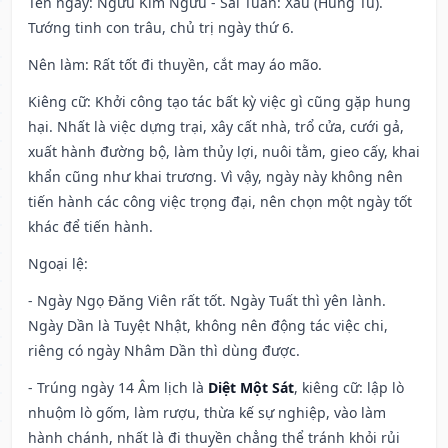
Tên ngày
: Ngưu Kim Ngưu - Sái Tuân: Xấu (Hung Tú).
Tướng tinh con trâu, chủ trị ngày thứ 6.
Nên làm
: Rất tốt đi thuyền, cắt may áo mão.
Kiêng cữ
: Khởi công tạo tác bất kỳ việc gì cũng gặp hung
hại. Nhất là việc dựng trại, xây cất nhà, trổ cửa, cưới gả,
xuất hành đường bộ, làm thủy lợi, nuôi tằm, gieo cấy, khai
khẩn cũng như khai trương. Vì vậy, ngày này không nên
tiến hành các công việc trọng đại, nên chọn một ngày tốt
khác để tiến hành.
Ngoại lệ
:
- Ngày Ngọ Đăng Viên rất tốt. Ngày Tuất thì yên lành.
Ngày Dần là Tuyệt Nhật, không nên động tác việc chi,
riêng có ngày Nhâm Dần thì dùng được.
- Trúng ngày 14 Âm lịch là
Diệt Một Sát
, kiêng cữ: lập lò
nhuộm lò gốm, làm rượu, thừa kế sự nghiệp, vào làm
hành chánh, nhất là đi thuyền chẳng thể tránh khỏi rủi