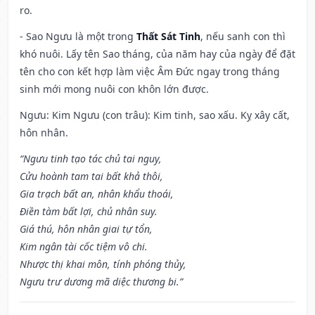
ro.
- Sao Ngưu là một trong
Thất Sát Tinh
, nếu sanh con thì
khó nuôi. Lấy tên Sao tháng, của năm hay của ngày để đặt
tên cho con kết hợp làm việc Âm Đức ngay trong tháng
sinh mới mong nuôi con khôn lớn được.
Ngưu: Kim Ngưu (con trâu): Kim tinh, sao xấu. Kỵ xây cất,
hôn nhân.
“Ngưu tinh tạo tác chủ tai nguy,
Cửu hoành tam tai bất khả thôi,
Gia trạch bất an, nhân khẩu thoái,
Điền tàm bất lợi, chủ nhân suy.
Giá thú, hôn nhân giai tự tổn,
Kim ngân tài cốc tiệm vô chi.
Nhược thị khai môn, tính phóng thủy,
Ngưu trư dương mã diệc thương bi.”