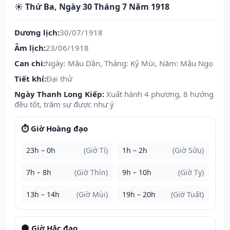
☀️ Thứ Ba, Ngày 30 Tháng 7 Năm 1918
Dương lịch:
30/07/1918
Âm lịch:
23/06/1918
Can chi:
Ngày: Mậu Dần, Tháng: Kỷ Mùi, Năm: Mậu Ngọ
Tiết khí:
Đại thử
Ngày Thanh Long Kiếp:
Xuất hành 4 phương, 8 hướng
đều tốt, trăm sự được như ý
⏱️ Giờ Hoàng đạo
23h – 0h
(Giờ Tí)
1h – 2h
(Giờ Sửu)
7h – 8h
(Giờ Thìn)
9h – 10h
(Giờ Tỵ)
13h – 14h
(Giờ Mùi)
19h – 20h
(Giờ Tuất)
🌑 Giờ Hắc đạo