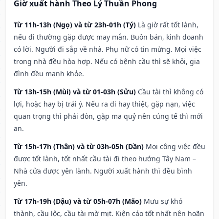
Giờ xuất hành Theo Lý Thuần Phong
Từ 11h-13h (Ngọ) và từ 23h-01h (Tý)
Là giờ rất tốt lành,
nếu đi thường gặp được may mắn. Buôn bán, kinh doanh
có lời. Người đi sắp về nhà. Phụ nữ có tin mừng. Mọi việc
trong nhà đều hòa hợp. Nếu có bệnh cầu thì sẽ khỏi, gia
đình đều mạnh khỏe.
Từ 13h-15h (Mùi) và từ 01-03h (Sửu)
Cầu tài thì không có
lợi, hoặc hay bị trái ý. Nếu ra đi hay thiệt, gặp nạn, việc
quan trọng thì phải đòn, gặp ma quỷ nên cúng tế thì mới
an.
Từ 15h-17h (Thân) và từ 03h-05h (Dần)
Mọi công việc đều
được tốt lành, tốt nhất cầu tài đi theo hướng Tây Nam –
Nhà cửa được yên lành. Người xuất hành thì đều bình
yên.
Từ 17h-19h (Dậu) và từ 05h-07h (Mão)
Mưu sự khó
thành, cầu lộc, cầu tài mờ mịt. Kiện cáo tốt nhất nên hoãn