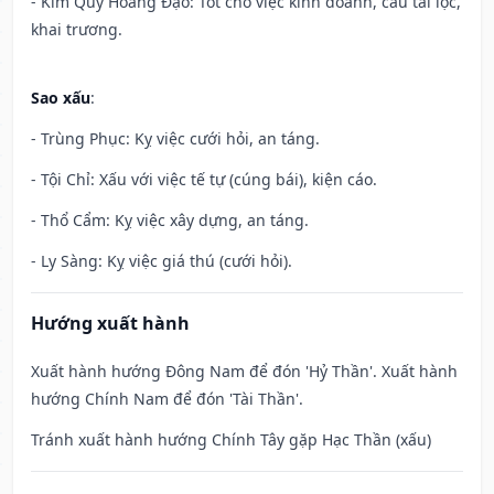
- Kim Quỹ Hoàng Đạo: Tốt cho việc kinh doanh, cầu tài lộc,
khai trương.
Sao xấu
:
- Trùng Phục: Kỵ việc cưới hỏi, an táng.
- Tội Chỉ: Xấu với việc tế tự (cúng bái), kiện cáo.
- Thổ Cẩm: Kỵ việc xây dựng, an táng.
- Ly Sàng: Kỵ việc giá thú (cưới hỏi).
Hướng xuất hành
Xuất hành hướng Đông Nam để đón 'Hỷ Thần'. Xuất hành
hướng Chính Nam để đón 'Tài Thần'.
Tránh xuất hành hướng Chính Tây gặp Hạc Thần (xấu)