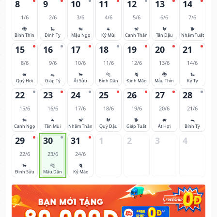
8
9
10
11
12
13
14
1/6
2/6
3/6
4/6
5/6
6/6
7/6
🐉
🐍
🐎
🐐
🐒
🐓
🐕
Bính Thìn
Đinh Tỵ
Mậu Ngọ
Kỷ Mùi
Canh Thân
Tân Dậu
Nhâm Tuất
15
16
17
18
19
20
21
8/6
9/6
10/6
11/6
12/6
13/6
14/6
🐖
🐀
🐂
🐅
🐈
🐉
🐍
Quý Hợi
Giáp Tý
Ất Sửu
Bính Dần
Đinh Mão
Mậu Thìn
Kỷ Tỵ
22
23
24
25
26
27
28
15/6
16/6
17/6
18/6
19/6
20/6
21/6
🐎
🐐
🐒
🐓
🐕
🐖
🐀
Canh Ngọ
Tân Mùi
Nhâm Thân
Quý Dậu
Giáp Tuất
Ất Hợi
Bính Tý
29
30
31
1
2
3
4
22/6
23/6
24/6
🐂
🐅
🐈
Đinh Sửu
Mậu Dần
Kỷ Mão