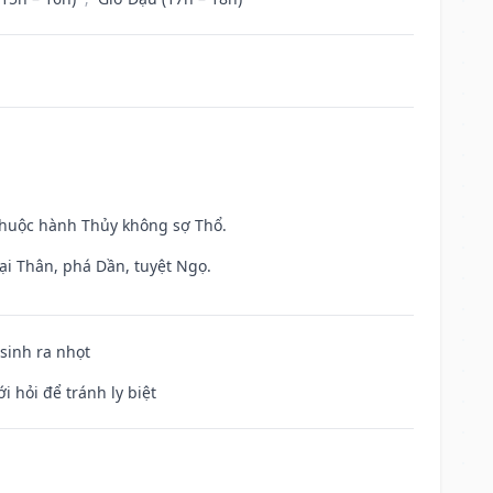
 thuộc hành Thủy không sợ Thổ.
ại Thân, phá Dần, tuyệt Ngọ.
 sinh ra nhọt
i hỏi để tránh ly biệt