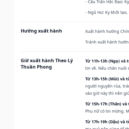
- Câu Trận Hắc Đạo: Kỵ
- Ngũ Hư: Kỵ khởi tạo, 
Hướng xuất hành
Xuất hành hướng Chính
Tránh xuất hành hướng
Giờ xuất hành Theo Lý
Từ 11h-13h (Ngọ) và t
Thuần Phong
tin về. Nếu chăn nuôi 
Từ 13h-15h (Mùi) và t
người nguyền rủa, trá
vào giờ này thì nên g
Từ 15h-17h (Thân) và 
Phụ nữ có tin mừng. M
Từ 17h-19h (Dậu) và 
ma quỷ nên cúng tế th