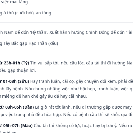
 việc mai táng.
giá thú (cưới hỏi), an táng.
 Nam để đón 'Hỷ thần'. Xuất hành hướng Chính Đông để đón 'Tài 
 Tây Bắc gặp Hạc Thần (xấu)
ừ 23h-01h (Tý)
Tin vui sắp tới, nếu cầu lộc, cầu tài thì đi hướng 
đều gặp thuận lợi.
ừ 01-03h (Sửu)
Hay tranh luận, cãi cọ, gây chuyện đói kém, phải đ
nh lây bệnh. Nói chung những việc như hội họp, tranh luận, việc q
iữ miệng để hạn ché gây ẩu đả hay cãi nhau.
từ 03h-05h (Dần)
Là giờ rất tốt lành, nếu đi thường gặp được may
ọi việc trong nhà đều hòa hợp. Nếu có bệnh cầu thì sẽ khỏi, gia 
từ 05h-07h (Mão)
Cầu tài thì không có lợi, hoặc hay bị trái ý. Nếu r
ì mới an.