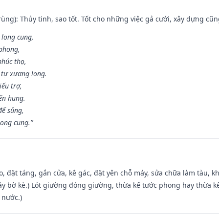
ùng): Thủy tinh, sao tốt. Tốt cho những việc gả cưới, xây dựng cũ
 long cung,
 phong,
phúc thọ,
tự xương long.
iếu trợ,
iến hung.
đế sủng,
long cung.”
o, đặt táng, gắn cửa, kê gác, đặt yên chỗ máy, sửa chữa làm tàu, kh
xây bờ kè.) Lót giường đóng giường, thừa kế tước phong hay thừa k
 nước.)