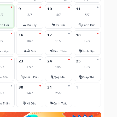
9
10
11
2/7
3/7
4/7
5/7
🐀
🐂
🐅
nh Hợi
Mậu Tý
Kỷ Sửu
Canh Dần
16
17
18
9/7
10/7
11/7
12/7
🐐
🐒
🐓
áp Ngọ
Ất Mùi
Bính Thân
Đinh Dậu
23
24
25
6/7
17/7
18/7
19/7
🐅
🐈
🐉
ân Sửu
Nhâm Dần
Quý Mão
Giáp Thìn
30
31
1
3/7
24/7
25/7
🐓
🐕
u Thân
Kỷ Dậu
Canh Tuất