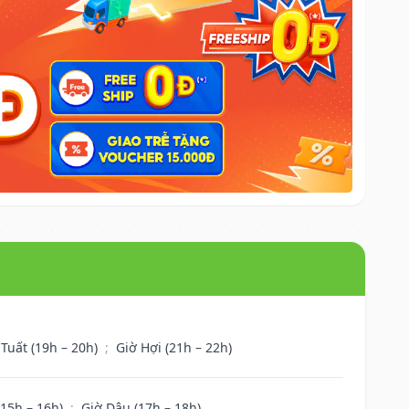
 Tuất (19h – 20h)
;
Giờ Hợi (21h – 22h)
(15h – 16h)
;
Giờ Dậu (17h – 18h)