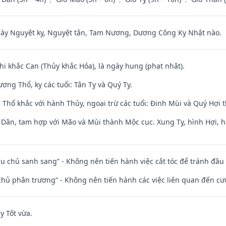
 Nguyệt kỵ, Nguyệt tận, Tam Nương, Dương Công Kỵ Nhật nào.
hi khắc Can (Thủy khắc Hỏa), là ngày hung (phạt nhật).
ng Thổ, kỵ các tuổi: Tân Tỵ và Quý Tỵ.
 Thổ khắc với hành Thủy, ngoại trừ các tuổi: Đinh Mùi và Quý Hợi
i Dần, tam hợp với Mão và Mùi thành Mộc cục. Xung Tỵ, hình Hợi, h
ầu chủ sanh sang” - Không nên tiến hành việc cắt tóc để tránh đầu
t chủ phân trương” - Không nên tiến hành các việc liên quan đến cướ
y Tốt vừa.