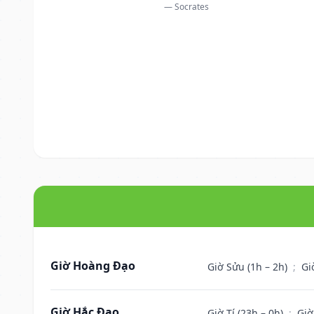
— Socrates
Giờ Hoàng Đạo
Giờ Sửu (1h – 2h)
;
Gi
Giờ Hắc Đạo
Giờ Tí (23h – 0h)
;
Giờ