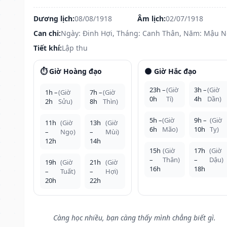
Dương lịch:
08/08/1918
Âm lịch:
02/07/1918
Can chi:
Ngày: Đinh Hợi, Tháng: Canh Thân, Năm: Mậu 
Tiết khí:
Lập thu
⏱️ Giờ Hoàng đạo
🌑 Giờ Hắc đạo
23h –
(Giờ
3h –
(Giờ
1h –
(Giờ
7h –
(Giờ
0h
Tí)
4h
Dần)
2h
Sửu)
8h
Thìn)
5h –
(Giờ
9h –
(Giờ
11h
(Giờ
13h
(Giờ
6h
Mão)
10h
Tỵ)
–
Ngọ)
–
Mùi)
12h
14h
15h
(Giờ
17h
(Giờ
–
Thân)
–
Dậu)
19h
(Giờ
21h
(Giờ
16h
18h
–
Tuất)
–
Hợi)
20h
22h
Càng học nhiều, bạn càng thấy mình chẳng biết gì.