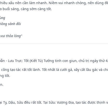
chiều xấu nên cần làm nhanh. Niềm vui nhanh chóng, nên dùng để 
ào buổi sáng, càng sớm càng tốt.
hùng
hồng sánh đôi
vui thỏa lòng”
ẫn - Lưu Trực: Tốt (Kiết Tú) Tướng tinh con giun, chủ trị ngày thứ 4
i công tạo tác rất tốt lành. Tốt nhất là cưới gả, xây cất lầu gác và
ng tốt.
ền.
i Tỵ, Dậu, Sửu đều rất tốt. Tại Sửu: Vượng Địa, tạo tác được thịnh