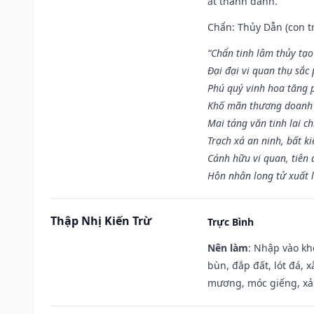
ắt thành danh.
Chẩn: Thủy Dẫn (con tr
“Chẩn tinh lâm thủy tạo
Đại đại vi quan thụ sắc
Phú quý vinh hoa tăng 
Khố mãn thương doanh 
Mai táng văn tinh lai ch
Trạch xá an ninh, bất k
Cánh hữu vi quan, tiên 
Hôn nhân long tử xuất 
Thập Nhị Kiến Trừ
Trực Bình
Nên làm
: Nhập vào kh
bùn, đắp đất, lót đá, 
mương, móc giếng, xả