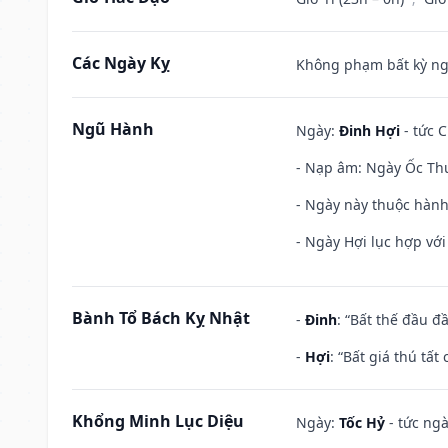
Các Ngày Kỵ
Không phạm bất kỳ ngày
Ngũ Hành
Ngày:
Đinh Hợi
- tức C
- Nạp âm: Ngày Ốc Thượ
- Ngày này thuộc hành
- Ngày Hợi lục hợp vớ
Bành Tổ Bách Kỵ Nhật
-
Đinh
: “Bất thế đầu đ
-
Hợi
: “Bất giá thú tấ
Khổng Minh Lục Diệu
Ngày:
Tốc Hỷ
- tức ngà