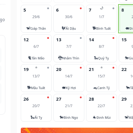
🌙
5
6
7
8
29/6
30/6
1/7
Ngọ
🐒
🐓
🐕
🐖
Giáp Thân
Ất Dậu
Bính Tuất
Đi
12
13
14
15
6/7
7/7
8/7
🐈
🐉
🐍
🐎
Tân Mão
Nhâm Thìn
Quý Tỵ
Gi
⭐
⭐
19
20
21
22
13/7
14/7
15/7
1
🐕
🐖
🐀
🐂
Mậu Tuất
Kỷ Hợi
Canh Tý
T
26
27
28
29
20/7
21/7
22/7
2
🐍
🐎
🐐
🐒
Ất Tỵ
Bính Ngọ
Đinh Mùi
Mậ