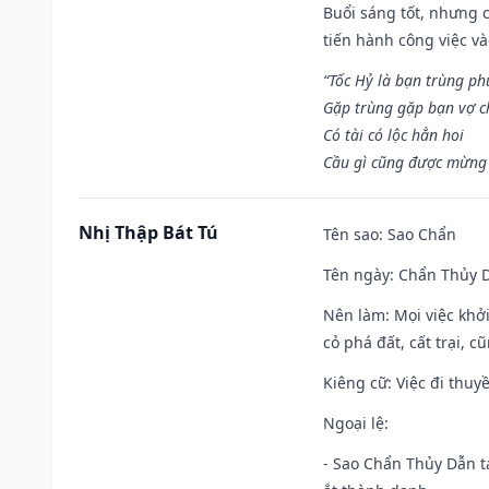
Buổi sáng tốt, nhưng 
tiến hành công việc v
“Tốc Hỷ là bạn trùng p
Gặp trùng gặp bạn vợ c
Có tài có lộc hẳn hoi
Cầu gì cũng được mừng 
Nhị Thập Bát Tú
Tên sao
: Sao Chẩn
Tên ngày
: Chẩn Thủy D
Nên làm
: Mọi việc khở
cỏ phá đất, cất trại, cũ
Kiêng cữ
: Việc đi thuy
Ngoại lệ
:
- Sao Chẩn Thủy Dẫn tạ