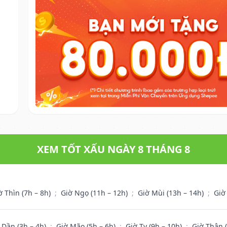
XEM TỐT XẤU NGÀY 8 THÁNG 8
ờ Thìn (7h – 8h)
;
Giờ Ngọ (11h – 12h)
;
Giờ Mùi (13h – 14h)
;
Giờ
 Dần (3h – 4h)
;
Giờ Mão (5h – 6h)
;
Giờ Tỵ (9h – 10h)
;
Giờ Thân 