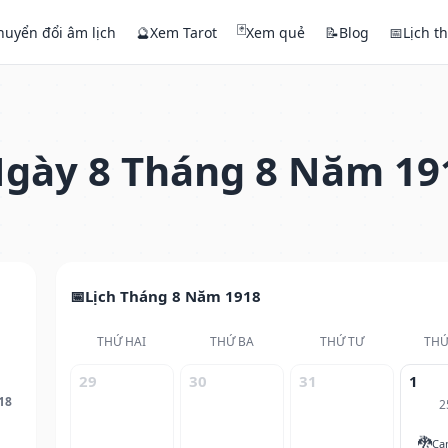
🃏
huyển đổi âm lịch
🔮
Xem Tarot
Xem quẻ
📝
Blog
📅
Lịch t
gày 8 Tháng 8 Năm 19
Lịch Tháng 8 Năm 1918
THỨ HAI
THỨ BA
THỨ TƯ
THỨ
29
30
31
1
18
2
🐉
Ca