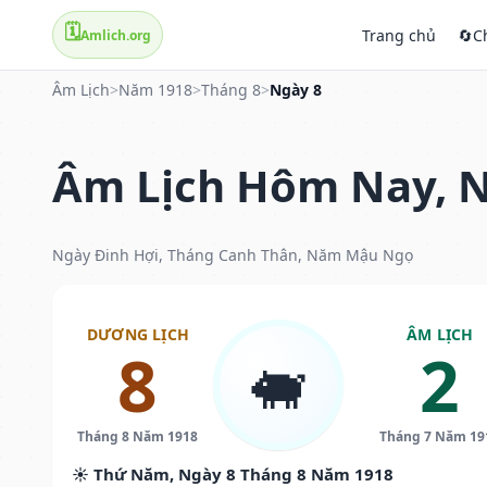
🗓️
Trang chủ
🔄
C
Amlich.org
Âm Lịch
>
Năm 1918
>
Tháng 8
>
Ngày 8
Âm Lịch Hôm Nay, N
Ngày Đinh Hợi, Tháng Canh Thân, Năm Mậu Ngọ
DƯƠNG LỊCH
ÂM LỊCH
8
2
🐖
Tháng 8 Năm 1918
Tháng 7 Năm 19
☀️ Thứ Năm, Ngày 8 Tháng 8 Năm 1918