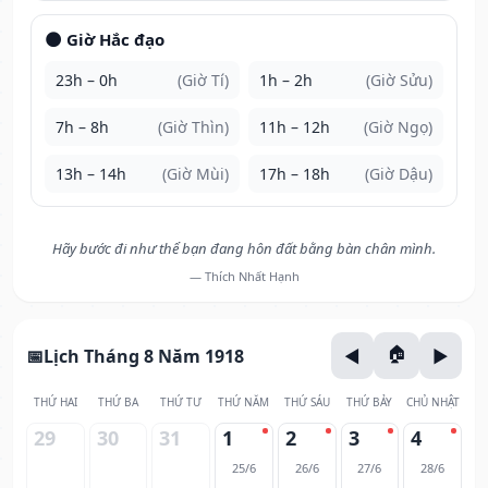
🌑 Giờ Hắc đạo
23h – 0h
(Giờ Tí)
1h – 2h
(Giờ Sửu)
7h – 8h
(Giờ Thìn)
11h – 12h
(Giờ Ngọ)
13h – 14h
(Giờ Mùi)
17h – 18h
(Giờ Dậu)
Hãy bước đi như thể bạn đang hôn đất bằng bàn chân mình.
— Thích Nhất Hạnh
Lịch Tháng 8 Năm 1918
THỨ HAI
THỨ BA
THỨ TƯ
THỨ NĂM
THỨ SÁU
THỨ BẢY
CHỦ NHẬT
29
30
31
1
2
3
4
25/6
26/6
27/6
28/6