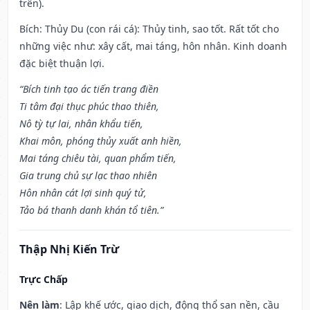
trên).
Bích: Thủy Du (con rái cá): Thủy tinh, sao tốt. Rất tốt cho
những việc như: xây cất, mai táng, hôn nhân. Kinh doanh
đặc biệt thuận lợi.
“Bích tinh tạo ác tiến trang điền
Ti tâm đại thục phúc thao thiên,
Nô tỳ tự lai, nhân khẩu tiến,
Khai môn, phóng thủy xuất anh hiền,
Mai táng chiêu tài, quan phẩm tiến,
Gia trung chủ sự lạc thao nhiên
Hôn nhân cát lợi sinh quý tử,
Tảo bá thanh danh khán tổ tiên.”
Thập Nhị Kiến Trừ
Trực Chấp
Nên làm
: Lập khế ước, giao dịch, động thổ san nền, cầu