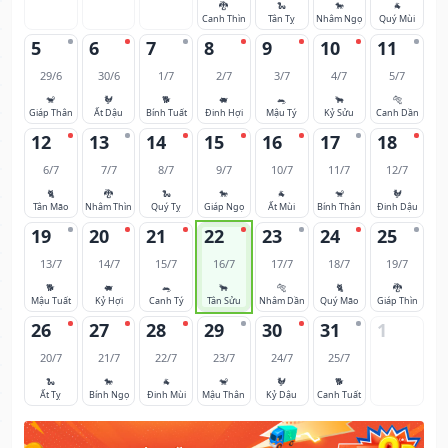
🐉
🐍
🐎
🐐
Canh Thìn
Tân Tỵ
Nhâm Ngọ
Quý Mùi
5
6
7
8
9
10
11
29/6
30/6
1/7
2/7
3/7
4/7
5/7
🐒
🐓
🐕
🐖
🐀
🐂
🐅
Giáp Thân
Ất Dậu
Bính Tuất
Đinh Hợi
Mậu Tý
Kỷ Sửu
Canh Dần
12
13
14
15
16
17
18
6/7
7/7
8/7
9/7
10/7
11/7
12/7
🐈
🐉
🐍
🐎
🐐
🐒
🐓
Tân Mão
Nhâm Thìn
Quý Tỵ
Giáp Ngọ
Ất Mùi
Bính Thân
Đinh Dậu
19
20
21
22
23
24
25
13/7
14/7
15/7
16/7
17/7
18/7
19/7
🐕
🐖
🐀
🐂
🐅
🐈
🐉
Mậu Tuất
Kỷ Hợi
Canh Tý
Tân Sửu
Nhâm Dần
Quý Mão
Giáp Thìn
26
27
28
29
30
31
1
20/7
21/7
22/7
23/7
24/7
25/7
🐍
🐎
🐐
🐒
🐓
🐕
Ất Tỵ
Bính Ngọ
Đinh Mùi
Mậu Thân
Kỷ Dậu
Canh Tuất