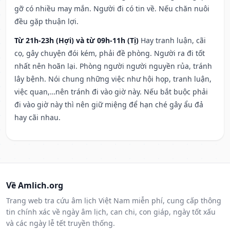
gỡ có nhiều may mắn. Người đi có tin về. Nếu chăn nuôi
đều gặp thuận lợi.
Từ 21h-23h (Hợi) và từ 09h-11h (Tị)
Hay tranh luận, cãi
cọ, gây chuyện đói kém, phải đề phòng. Người ra đi tốt
nhất nên hoãn lại. Phòng người người nguyền rủa, tránh
lây bệnh. Nói chung những việc như hội họp, tranh luận,
việc quan,…nên tránh đi vào giờ này. Nếu bắt buộc phải
đi vào giờ này thì nên giữ miệng để hạn ché gây ẩu đả
hay cãi nhau.
Về Amlich.org
Trang web tra cứu âm lịch Việt Nam miễn phí, cung cấp thông
tin chính xác về ngày âm lịch, can chi, con giáp, ngày tốt xấu
và các ngày lễ tết truyền thống.