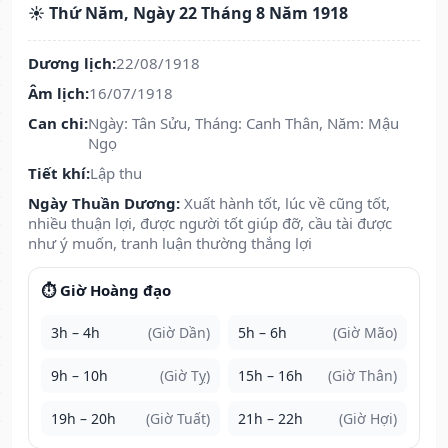
☀️ Thứ Năm, Ngày 22 Tháng 8 Năm 1918
Dương lịch:
22/08/1918
Âm lịch:
16/07/1918
Can chi:
Ngày: Tân Sửu, Tháng: Canh Thân, Năm: Mậu
Ngọ
Tiết khí:
Lập thu
Ngày Thuần Dương:
Xuất hành tốt, lúc về cũng tốt,
nhiều thuận lợi, được người tốt giúp đỡ, cầu tài được
như ý muốn, tranh luận thường thắng lợi
⏱️ Giờ Hoàng đạo
3h – 4h
(Giờ Dần)
5h – 6h
(Giờ Mão)
9h – 10h
(Giờ Tỵ)
15h – 16h
(Giờ Thân)
19h – 20h
(Giờ Tuất)
21h – 22h
(Giờ Hợi)