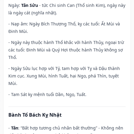
Ngày:
Tân Sửu
- tức Chi sinh Can (Thổ sinh Kim), ngày này
là ngày cát (nghĩa nhật).
- Nạp âm: Ngày Bích Thượng Thổ, kỵ các tuổi: Ất Mùi và
Đinh Mùi.
- Ngày này thuộc hành Thổ khắc với hành Thủy, ngoại trừ
các tuổi: Đinh Mùi và Quý Hợi thuộc hành Thủy không sợ
Thổ.
- Ngày Sửu lục hợp với Tý, tam hợp với Tỵ và Dậu thành
Kim cục. Xung Mùi, hình Tuất, hại Ngọ, phá Thìn, tuyệt
Mùi.
- Tam Sát kỵ mệnh tuổi Dần, Ngọ, Tuất.
Bành Tổ Bách Kỵ Nhật
-
Tân
: “Bất hợp tương chủ nhân bất thường” - Không nên