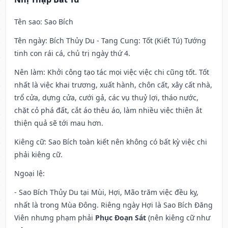
Tên sao
: Sao Bích
Tên ngày
: Bích Thủy Du - Tang Cung: Tốt (Kiết Tú) Tướng
tinh con rái cá, chủ trị ngày thứ 4.
Nên làm
: Khởi công tạo tác mọi việc việc chi cũng tốt. Tốt
nhất là việc khai trương, xuất hành, chôn cất, xây cất nhà,
trổ cửa, dựng cửa, cưới gả, các vụ thuỷ lợi, tháo nước,
chặt cỏ phá đất, cắt áo thêu áo, làm nhiều việc thiện ắt
thiện quả sẽ tới mau hơn.
Kiêng cữ
: Sao Bích toàn kiết nên không có bất kỳ việc chi
phải kiêng cữ.
Ngoại lệ
:
- Sao Bích Thủy Du tại Mùi, Hợi, Mão trăm việc đều kỵ,
nhất là trong Mùa Đông. Riêng ngày Hợi là Sao Bích Đăng
Viên nhưng phạm phải
Phục Đoạn Sát
(nên kiêng cữ như