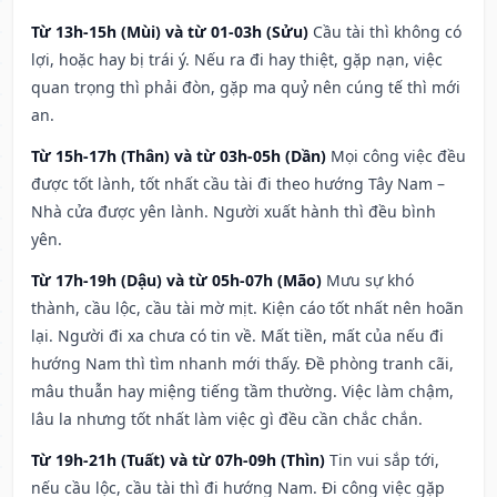
Từ 13h-15h (Mùi) và từ 01-03h (Sửu)
Cầu tài thì không có
lợi, hoặc hay bị trái ý. Nếu ra đi hay thiệt, gặp nạn, việc
quan trọng thì phải đòn, gặp ma quỷ nên cúng tế thì mới
an.
Từ 15h-17h (Thân) và từ 03h-05h (Dần)
Mọi công việc đều
được tốt lành, tốt nhất cầu tài đi theo hướng Tây Nam –
Nhà cửa được yên lành. Người xuất hành thì đều bình
yên.
Từ 17h-19h (Dậu) và từ 05h-07h (Mão)
Mưu sự khó
thành, cầu lộc, cầu tài mờ mịt. Kiện cáo tốt nhất nên hoãn
lại. Người đi xa chưa có tin về. Mất tiền, mất của nếu đi
hướng Nam thì tìm nhanh mới thấy. Đề phòng tranh cãi,
mâu thuẫn hay miệng tiếng tầm thường. Việc làm chậm,
lâu la nhưng tốt nhất làm việc gì đều cần chắc chắn.
Từ 19h-21h (Tuất) và từ 07h-09h (Thìn)
Tin vui sắp tới,
nếu cầu lộc, cầu tài thì đi hướng Nam. Đi công việc gặp