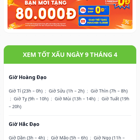
XEM TỐT XẤU NGÀY 9 THÁNG 4
Giờ Hoàng Đạo
Giờ Tí (23h – 0h)
;
Giờ Sửu (1h – 2h)
;
Giờ Thìn (7h – 8h)
;
Giờ Tỵ (9h – 10h)
;
Giờ Mùi (13h – 14h)
;
Giờ Tuất (19h
– 20h)
Giờ Hắc Đạo
Giờ Dần (3h – 4h)
;
Giờ Mão (5h – 6h)
;
Giờ Ngọ (11h –