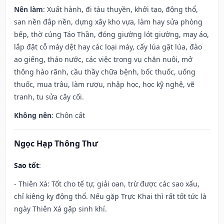
Nên làm
: Xuất hành, đi tàu thuyền, khởi tạo, động thổ,
san nền đắp nền, dựng xây kho vựa, làm hay sửa phòng
bếp, thờ cúng Táo Thần, đóng giường lót giường, may áo,
lắp đặt cỗ máy dệt hay các loại máy, cấy lúa gặt lúa, đào
ao giếng, tháo nước, các việc trong vụ chăn nuôi, mở
thông hào rãnh, cầu thầy chữa bệnh, bốc thuốc, uống
thuốc, mua trâu, làm rượu, nhập học, học kỹ nghệ, vẽ
tranh, tu sửa cây cối.
Không nên
: Chôn cất
Ngọc Hạp Thông Thư
Sao tốt
:
- Thiên Xá: Tốt cho tế tự, giải oan, trừ được các sao xấu,
chỉ kiêng kỵ động thổ. Nếu gặp Trực Khai thì rất tốt tức là
ngày Thiên Xá gặp sinh khí.