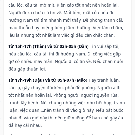
cầu lộc, cầu tài mờ mịt. Kiện cáo tốt nhất nên hoãn lại.
Người đi xa chưa có tin về. Mất tiền, mất của nếu đi
hướng Nam thì tìm nhanh mới thấy. Đề phòng tranh cãi,
mâu thuẫn hay miệng tiếng tầm thường. Việc làm chậm,
lâu la nhưng tốt nhất làm việc gì đều cần chắc chắn.
Từ 15h-17h (Thân) và từ 03h-05h (Dần)
Tin vui sắp tới,
nếu cầu lộc, cầu tài thì đi hướng Nam. Đi công việc gặp
gỡ có nhiều may mắn. Người đi có tin về. Nếu chăn nuôi
đều gặp thuận lợi.
Từ 17h-19h (Dậu) và từ 05h-07h (Mão)
Hay tranh luận,
cãi cọ, gây chuyện đói kém, phải đề phòng. Người ra đi
tốt nhất nên hoãn lại. Phòng người người nguyền rủa,
tránh lây bệnh. Nói chung những việc như hội họp, tranh
luận, việc quan,…nên tránh đi vào giờ này. Nếu bắt buộc
phải đi vào giờ này thì nên giữ miệng để hạn ché gây ẩu
đả hay cãi nhau.