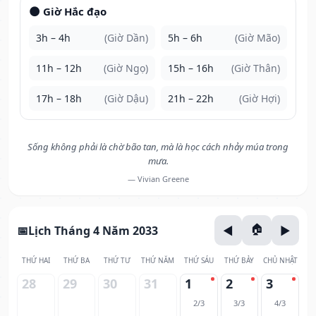
🌑 Giờ Hắc đạo
3h – 4h
(Giờ Dần)
5h – 6h
(Giờ Mão)
11h – 12h
(Giờ Ngọ)
15h – 16h
(Giờ Thân)
17h – 18h
(Giờ Dậu)
21h – 22h
(Giờ Hợi)
Sống không phải là chờ bão tan, mà là học cách nhảy múa trong
mưa.
— Vivian Greene
Lịch Tháng 4 Năm 2033
THỨ HAI
THỨ BA
THỨ TƯ
THỨ NĂM
THỨ SÁU
THỨ BẢY
CHỦ NHẬT
28
29
30
31
1
2
3
2/3
3/3
4/3