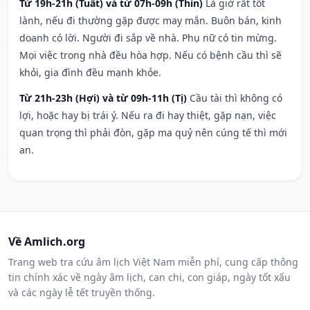
Từ 19h-21h (Tuất) và từ 07h-09h (Thìn)
Là giờ rất tốt
lành, nếu đi thường gặp được may mắn. Buôn bán, kinh
doanh có lời. Người đi sắp về nhà. Phụ nữ có tin mừng.
Mọi việc trong nhà đều hòa hợp. Nếu có bệnh cầu thì sẽ
khỏi, gia đình đều mạnh khỏe.
Từ 21h-23h (Hợi) và từ 09h-11h (Tị)
Cầu tài thì không có
lợi, hoặc hay bị trái ý. Nếu ra đi hay thiệt, gặp nạn, việc
quan trọng thì phải đòn, gặp ma quỷ nên cúng tế thì mới
an.
Về Amlich.org
Trang web tra cứu âm lịch Việt Nam miễn phí, cung cấp thông
tin chính xác về ngày âm lịch, can chi, con giáp, ngày tốt xấu
và các ngày lễ tết truyền thống.