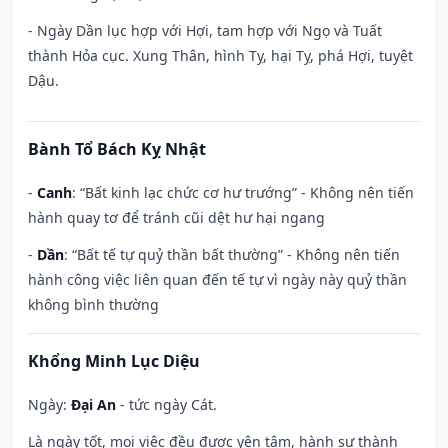
- Ngày Dần lục hợp với Hợi, tam hợp với Ngọ và Tuất
thành Hỏa cục. Xung Thân, hình Tỵ, hại Tỵ, phá Hợi, tuyệt
Dậu.
Bành Tổ Bách Kỵ Nhật
-
Canh
: “Bất kinh lạc chức cơ hư trướng” - Không nên tiến
hành quay tơ để tránh cũi dệt hư hại ngang
-
Dần
: “Bất tế tự quỷ thần bất thường” - Không nên tiến
hành công việc liên quan đến tế tự vì ngày này quỷ thần
không bình thường
Khổng Minh Lục Diệu
Ngày:
Đại An
- tức ngày Cát.
Là ngày tốt, mọi việc đều được yên tâm, hành sự thành