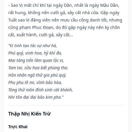
- Sao Vị mất chí khí tại ngày Dần, nhất là ngày Mậu Dần,
rất hung, không nên cưới gả, xây cất nhà cửa. Gặp ngày
Tuất sao Vị đăng viên nên mưu cầu công danh tốt, nhưng
cũng phạm Phục Đoạn, do đó gặp ngày này nên kỵ chôn
cất, xuất hành, cưới gả, xây cất...
“Vị tinh tạo tác sự như hà,
Phú quý, vinh hoa, hỷ khí đa,
Mai táng tiến lâm quan lộc vị,
Tam tai, cửu họa bất phùng tha.
Hôn nhân ngộ thử gia phú quý,
Phu phụ tề mi, vĩnh bảo hòa,
Tòng thử môn đình sinh cát khánh,
Nhi tôn đại đại bảo kim pha.”
Thập Nhị Kiến Trừ
Trực Khai