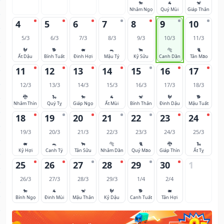
🐎
🐐
🐒
Nhâm Ngọ
Quý Mùi
Giáp Thân
4
5
6
7
8
9
10
5/3
6/3
7/3
8/3
9/3
10/3
11/3
🐓
🐕
🐖
🐀
🐂
🐅
🐈
Ất Dậu
Bính Tuất
Đinh Hợi
Mậu Tý
Kỷ Sửu
Canh Dần
Tân Mão
11
12
13
14
15
16
17
12/3
13/3
14/3
15/3
16/3
17/3
18/3
🐉
🐍
🐎
🐐
🐒
🐓
🐕
Nhâm Thìn
Quý Tỵ
Giáp Ngọ
Ất Mùi
Bính Thân
Đinh Dậu
Mậu Tuất
18
19
20
21
22
23
24
19/3
20/3
21/3
22/3
23/3
24/3
25/3
🐖
🐀
🐂
🐅
🐈
🐉
🐍
Kỷ Hợi
Canh Tý
Tân Sửu
Nhâm Dần
Quý Mão
Giáp Thìn
Ất Tỵ
25
26
27
28
29
30
1
26/3
27/3
28/3
29/3
1/4
2/4
🐎
🐐
🐒
🐓
🐕
🐖
Bính Ngọ
Đinh Mùi
Mậu Thân
Kỷ Dậu
Canh Tuất
Tân Hợi