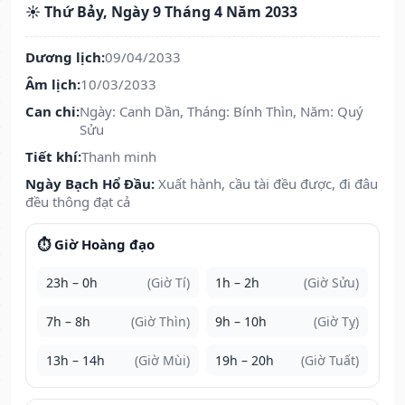
☀️ Thứ Bảy, Ngày 9 Tháng 4 Năm 2033
Dương lịch:
09/04/2033
Âm lịch:
10/03/2033
Can chi:
Ngày: Canh Dần, Tháng: Bính Thìn, Năm: Quý
Sửu
Tiết khí:
Thanh minh
Ngày Bạch Hổ Đầu:
Xuất hành, cầu tài đều được, đi đâu
đều thông đạt cả
⏱️ Giờ Hoàng đạo
23h – 0h
(Giờ Tí)
1h – 2h
(Giờ Sửu)
7h – 8h
(Giờ Thìn)
9h – 10h
(Giờ Tỵ)
13h – 14h
(Giờ Mùi)
19h – 20h
(Giờ Tuất)