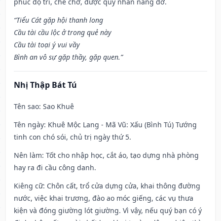
phúc độ trì, che chở, được quý nhân nâng đỡ.
“Tiểu Cát gặp hội thanh long
Cầu tài cầu lộc ở trong quẻ này
Cầu tài toại ý vui vầy
Bình an vô sự gặp thầy, gặp quen.”
Nhị Thập Bát Tú
Tên sao
: Sao Khuê
Tên ngày
: Khuê Mộc Lang - Mã Vũ: Xấu (Bình Tú) Tướng
tinh con chó sói, chủ trị ngày thứ 5.
Nên làm
: Tốt cho nhập học, cắt áo, tạo dựng nhà phòng
hay ra đi cầu công danh.
Kiêng cữ
: Chôn cất, trổ cửa dựng cửa, khai thông đường
nước, việc khai trương, đào ao móc giếng, các vụ thưa
kiện và đóng giường lót giường. Vì vậy, nếu quý bạn có ý