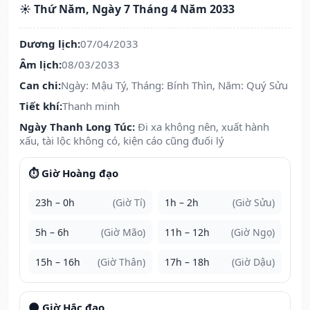
☀️ Thứ Năm, Ngày 7 Tháng 4 Năm 2033
Dương lịch:
07/04/2033
Âm lịch:
08/03/2033
Can chi:
Ngày: Mậu Tý, Tháng: Bính Thìn, Năm: Quý Sửu
Tiết khí:
Thanh minh
Ngày Thanh Long Túc:
Đi xa không nên, xuất hành
xấu, tài lộc không có, kiện cáo cũng đuối lý
⏱️ Giờ Hoàng đạo
23h – 0h
(Giờ Tí)
1h – 2h
(Giờ Sửu)
5h – 6h
(Giờ Mão)
11h – 12h
(Giờ Ngọ)
15h – 16h
(Giờ Thân)
17h – 18h
(Giờ Dậu)
🌑 Giờ Hắc đạo