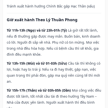
Tránh xuất hành hướng Chính Bắc gặp Hạc Thần (xấu)
Giờ xuất hành Theo Lý Thuần Phong
Từ 11h-13h (Ngọ) và từ 23h-01h (Tý)
Là giờ rất tốt lành,
nếu đi thường gặp được may mắn. Buôn bán, kinh doanh
có lời. Người đi sắp về nhà. Phụ nữ có tin mừng. Mọi việc
trong nhà đều hòa hợp. Nếu có bệnh cầu thì sẽ khỏi, gia
đình đều mạnh khỏe.
Từ 13h-15h (Mùi) và từ 01-03h (Sửu)
Cầu tài thì không có
lợi, hoặc hay bị trái ý. Nếu ra đi hay thiệt, gặp nạn, việc
quan trọng thì phải đòn, gặp ma quỷ nên cúng tế thì mới
an.
Từ 15h-17h (Thân) và từ 03h-05h (Dần)
Mọi công việc đều
được tốt lành, tốt nhất cầu tài đi theo hướng Tây Nam –
Nhà cửa được yên lành. Người xuất hành thì đều bình