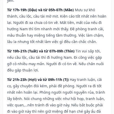
yên.
Từ 17h-19h (Dậu) và từ 05h-07h (Mão)
Mưu sự khó
thành, cầu lộc, cầu tài mờ mịt. Kiện cáo tốt nhất nên hoãn
lại. Người đi xa chưa có tin về. Mất tiền, mất của nếu đi
hướng Nam thì tìm nhanh mới thấy. Đề phòng tranh cãi,
mâu thuẫn hay miệng tiếng tầm thường. Việc làm chậm,
lâu la nhưng tốt nhất làm việc gì đều cần chắc chắn.
Từ 19h-21h (Tuất) và từ 07h-09h (Thìn)
Tin vui sắp tới,
nếu cầu lộc, cầu tài thì đi hướng Nam. Đi công việc gặp
gỡ có nhiều may mắn. Người đi có tin về. Nếu chăn nuôi
đều gặp thuận lợi.
Từ 21h-23h (Hợi) và từ 09h-11h (Tị)
Hay tranh luận, cãi
cọ, gây chuyện đói kém, phải đề phòng. Người ra đi tốt
nhất nên hoãn lại. Phòng người người nguyền rủa, tránh
lây bệnh. Nói chung những việc như hội họp, tranh luận,
việc quan,…nên tránh đi vào giờ này. Nếu bắt buộc phải
đi vào giờ này thì nên giữ miệng để hạn ché gây ẩu đả