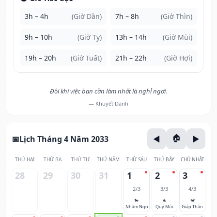
3h – 4h
(Giờ Dần)
7h – 8h
(Giờ Thìn)
9h – 10h
(Giờ Tỵ)
13h – 14h
(Giờ Mùi)
19h – 20h
(Giờ Tuất)
21h – 22h
(Giờ Hợi)
Đôi khi việc bạn cần làm nhất là nghỉ ngơi.
— Khuyết Danh
Lịch Tháng 4 Năm 2033
THỨ HAI
THỨ BA
THỨ TƯ
THỨ NĂM
THỨ SÁU
THỨ BẢY
CHỦ NHẬT
28
29
30
31
1
2
3
2/3
3/3
4/3
🐎
🐐
🐒
Nhâm Ngọ
Quý Mùi
Giáp Thân