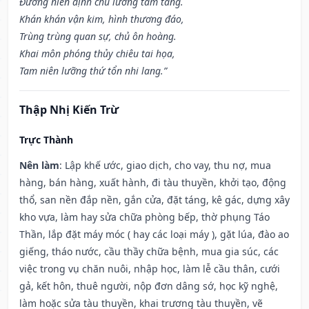
Đương niên định chủ lưỡng tam tang.
Khán khán vận kim, hình thương đáo,
Trùng trùng quan sự, chủ ôn hoàng.
Khai môn phóng thủy chiêu tai họa,
Tam niên lưỡng thứ tổn nhi lang.”
Thập Nhị Kiến Trừ
Trực Thành
Nên làm
: Lập khế ước, giao dịch, cho vay, thu nợ, mua
hàng, bán hàng, xuất hành, đi tàu thuyền, khởi tạo, động
thổ, san nền đắp nền, gắn cửa, đặt táng, kê gác, dựng xây
kho vựa, làm hay sửa chữa phòng bếp, thờ phụng Táo
Thần, lắp đặt máy móc ( hay các loại máy ), gặt lúa, đào ao
giếng, tháo nước, cầu thầy chữa bệnh, mua gia súc, các
việc trong vụ chăn nuôi, nhập học, làm lễ cầu thân, cưới
gả, kết hôn, thuê người, nộp đơn dâng sớ, học kỹ nghệ,
làm hoặc sửa tàu thuyền, khai trương tàu thuyền, vẽ