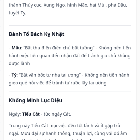
thành Thủy cục. Xung Ngọ, hình Mão, hại Mùi, phá Dậu,
tuyệt Tỵ.
Bành Tổ Bách Kỵ Nhật
-
Mậu
: “Bất thụ điền điền chủ bất tường” - Không nên tiến
hành việc liên quan đến nhận đất để tránh gia chủ không
được lành
-
Tý
: “Bất vấn bốc tự nhạ tai ương” - Không nên tiến hành
gieo quẻ hỏi việc để tránh tự rước lấy tai ương
Khổng Minh Lục Diệu
Ngày:
Tiểu Cát
- tức ngày Cát.
Trong này Tiểu Cát mọi việc đều tốt lành và ít gặp trở
ngại. Mưu đại sự hanh thông, thuận lợi, cùng với đó âm