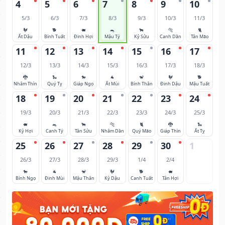
4
5
6
7
8
9
10
5/3
6/3
7/3
8/3
9/3
10/3
11/3
🐓
🐕
🐖
🐀
🐂
🐅
🐈
Ất Dậu
Bính Tuất
Đinh Hợi
Mậu Tý
Kỷ Sửu
Canh Dần
Tân Mão
11
12
13
14
15
16
17
12/3
13/3
14/3
15/3
16/3
17/3
18/3
🐉
🐍
🐎
🐐
🐒
🐓
🐕
Nhâm Thìn
Quý Tỵ
Giáp Ngọ
Ất Mùi
Bính Thân
Đinh Dậu
Mậu Tuất
18
19
20
21
22
23
24
19/3
20/3
21/3
22/3
23/3
24/3
25/3
🐖
🐀
🐂
🐅
🐈
🐉
🐍
Kỷ Hợi
Canh Tý
Tân Sửu
Nhâm Dần
Quý Mão
Giáp Thìn
Ất Tỵ
25
26
27
28
29
30
1
26/3
27/3
28/3
29/3
1/4
2/4
🐎
🐐
🐒
🐓
🐕
🐖
Bính Ngọ
Đinh Mùi
Mậu Thân
Kỷ Dậu
Canh Tuất
Tân Hợi