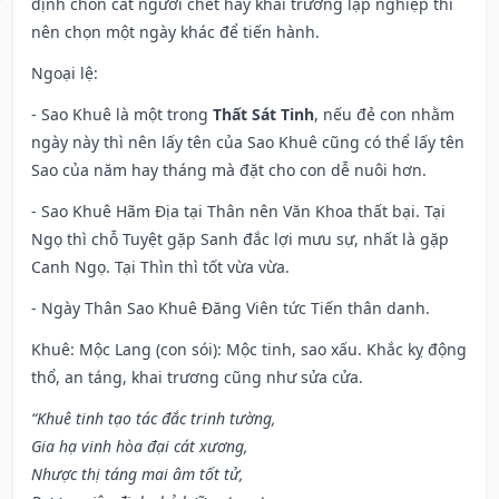
định chôn cất người chết hay khai trường lập nghiệp thì
nên chọn một ngày khác để tiến hành.
Ngoại lệ
:
- Sao Khuê là một trong
Thất Sát Tinh
, nếu đẻ con nhằm
ngày này thì nên lấy tên của Sao Khuê cũng có thể lấy tên
Sao của năm hay tháng mà đặt cho con dễ nuôi hơn.
- Sao Khuê Hãm Địa tại Thân nên Văn Khoa thất bại. Tại
Ngọ thì chỗ Tuyệt gặp Sanh đắc lợi mưu sự, nhất là gặp
Canh Ngọ. Tại Thìn thì tốt vừa vừa.
- Ngày Thân Sao Khuê Đăng Viên tức Tiến thân danh.
Khuê: Mộc Lang (con sói): Mộc tinh, sao xấu. Khắc kỵ động
thổ, an táng, khai trương cũng như sửa cửa.
“Khuê tinh tạo tác đắc trinh tường,
Gia hạ vinh hòa đại cát xương,
Nhược thị táng mai âm tốt tử,