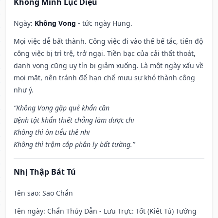
Khổng Minh Lục Diệu
Ngày:
Không Vong
- tức ngày Hung.
Mọi việc dễ bất thành. Công việc đi vào thế bế tắc, tiến độ
công việc bị trì trệ, trở ngại. Tiền bạc của cải thất thoát,
danh vọng cũng uy tín bị giảm xuống. Là một ngày xấu về
mọi mặt, nên tránh để hạn chế mưu sự khó thành công
như ý.
“Không Vong gặp quẻ khẩn cần
Bệnh tật khẩn thiết chẳng làm được chi
Không thì ôn tiểu thê nhi
Không thì trộm cắp phân ly bất tường.”
Nhị Thập Bát Tú
Tên sao
: Sao Chẩn
Tên ngày
: Chẩn Thủy Dẫn - Lưu Trực: Tốt (Kiết Tú) Tướng