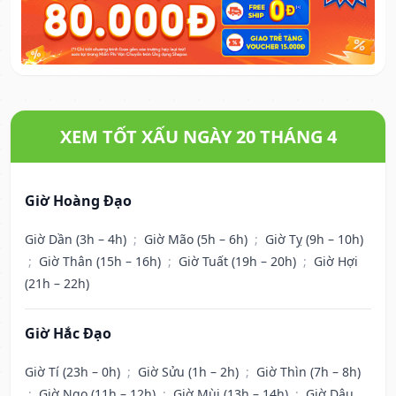
XEM TỐT XẤU NGÀY 20 THÁNG 4
Giờ Hoàng Đạo
Giờ Dần (3h – 4h)
;
Giờ Mão (5h – 6h)
;
Giờ Tỵ (9h – 10h)
;
Giờ Thân (15h – 16h)
;
Giờ Tuất (19h – 20h)
;
Giờ Hợi
(21h – 22h)
Giờ Hắc Đạo
Giờ Tí (23h – 0h)
;
Giờ Sửu (1h – 2h)
;
Giờ Thìn (7h – 8h)
;
Giờ Ngọ (11h – 12h)
;
Giờ Mùi (13h – 14h)
;
Giờ Dậu