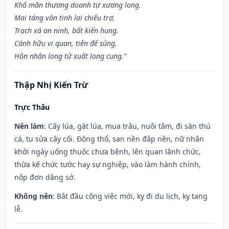
Khố mãn thương doanh tự xương long.
Mai táng văn tinh lai chiếu trợ,
Trạch xá an ninh, bất kiến hung.
Cánh hữu vi quan, tiên đế sủng,
Hôn nhân long tử xuất long cung.”
Thập Nhị Kiến Trừ
Trực Thâu
Nên làm
: Cấy lúa, gặt lúa, mua trâu, nuôi tằm, đi săn thú
cá, tu sửa cây cối. Động thổ, san nền đắp nền, nữ nhân
khởi ngày uống thuốc chưa bệnh, lên quan lãnh chức,
thừa kế chức tước hay sự nghiệp, vào làm hành chính,
nộp đơn dâng sớ.
Không nên
: Bắt đầu công việc mới, kỵ đi du lịch, kỵ tang
lễ.