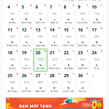
4
5
6
7
8
9
10
5/3
6/3
7/3
8/3
9/3
10/3
11/3
🐓
🐕
🐖
🐀
🐂
🐅
🐈
Ất Dậu
Bính Tuất
Đinh Hợi
Mậu Tý
Kỷ Sửu
Canh Dần
Tân Mão
11
12
13
14
15
16
17
12/3
13/3
14/3
15/3
16/3
17/3
18/3
🐉
🐍
🐎
🐐
🐒
🐓
🐕
Nhâm Thìn
Quý Tỵ
Giáp Ngọ
Ất Mùi
Bính Thân
Đinh Dậu
Mậu Tuất
18
19
20
21
22
23
24
19/3
20/3
21/3
22/3
23/3
24/3
25/3
🐖
🐀
🐂
🐅
🐈
🐉
🐍
Kỷ Hợi
Canh Tý
Tân Sửu
Nhâm Dần
Quý Mão
Giáp Thìn
Ất Tỵ
25
26
27
28
29
30
1
26/3
27/3
28/3
29/3
1/4
2/4
🐎
🐐
🐒
🐓
🐕
🐖
Bính Ngọ
Đinh Mùi
Mậu Thân
Kỷ Dậu
Canh Tuất
Tân Hợi