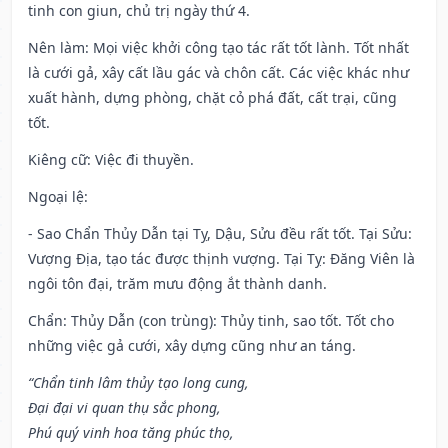
tinh con giun, chủ trị ngày thứ 4.
Nên làm
: Mọi việc khởi công tạo tác rất tốt lành. Tốt nhất
là cưới gả, xây cất lầu gác và chôn cất. Các việc khác như
xuất hành, dựng phòng, chặt cỏ phá đất, cất trại, cũng
tốt.
Kiêng cữ
: Việc đi thuyền.
Ngoại lệ
:
- Sao Chẩn Thủy Dẫn tại Tỵ, Dậu, Sửu đều rất tốt. Tại Sửu:
Vượng Địa, tạo tác được thịnh vượng. Tại Tỵ: Đăng Viên là
ngôi tôn đại, trăm mưu động ắt thành danh.
Chẩn: Thủy Dẫn (con trùng): Thủy tinh, sao tốt. Tốt cho
những việc gả cưới, xây dựng cũng như an táng.
“Chẩn tinh lâm thủy tạo long cung,
Đại đại vi quan thụ sắc phong,
Phú quý vinh hoa tăng phúc thọ,