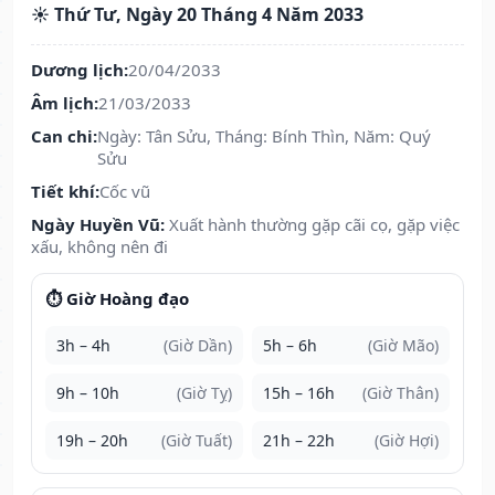
☀️ Thứ Tư, Ngày 20 Tháng 4 Năm 2033
Dương lịch:
20/04/2033
Âm lịch:
21/03/2033
Can chi:
Ngày: Tân Sửu, Tháng: Bính Thìn, Năm: Quý
Sửu
Tiết khí:
Cốc vũ
Ngày Huyền Vũ:
Xuất hành thường gặp cãi cọ, gặp việc
xấu, không nên đi
⏱️ Giờ Hoàng đạo
3h – 4h
(Giờ Dần)
5h – 6h
(Giờ Mão)
9h – 10h
(Giờ Tỵ)
15h – 16h
(Giờ Thân)
19h – 20h
(Giờ Tuất)
21h – 22h
(Giờ Hợi)