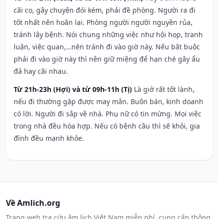
cãi cọ, gây chuyện đói kém, phải đề phòng. Người ra đi
tốt nhất nên hoãn lại. Phòng người người nguyền rủa,
tránh lây bệnh. Nói chung những việc như hội họp, tranh
luận, việc quan,…nên tránh đi vào giờ này. Nếu bắt buộc
phải đi vào giờ này thì nên giữ miệng để hạn ché gây ẩu
đả hay cãi nhau.
Từ 21h-23h (Hợi) và từ 09h-11h (Tị)
Là giờ rất tốt lành,
nếu đi thường gặp được may mắn. Buôn bán, kinh doanh
có lời. Người đi sắp về nhà. Phụ nữ có tin mừng. Mọi việc
trong nhà đều hòa hợp. Nếu có bệnh cầu thì sẽ khỏi, gia
đình đều mạnh khỏe.
Về Amlich.org
Trang web tra cứu âm lịch Việt Nam miễn phí, cung cấp thông