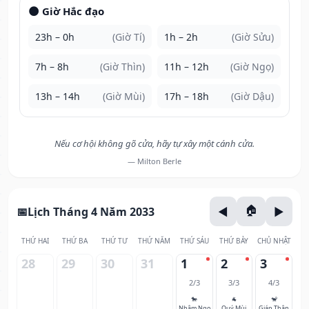
🌑 Giờ Hắc đạo
23h – 0h
(Giờ Tí)
1h – 2h
(Giờ Sửu)
7h – 8h
(Giờ Thìn)
11h – 12h
(Giờ Ngọ)
13h – 14h
(Giờ Mùi)
17h – 18h
(Giờ Dậu)
Nếu cơ hội không gõ cửa, hãy tự xây một cánh cửa.
— Milton Berle
Lịch Tháng 4 Năm 2033
THỨ HAI
THỨ BA
THỨ TƯ
THỨ NĂM
THỨ SÁU
THỨ BẢY
CHỦ NHẬT
28
29
30
31
1
2
3
2/3
3/3
4/3
🐎
🐐
🐒
Nhâm Ngọ
Quý Mùi
Giáp Thân