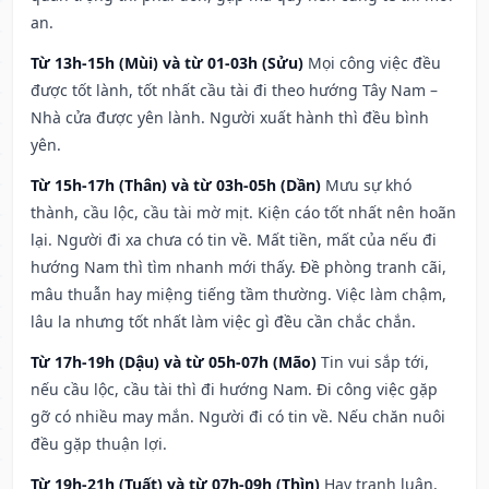
an.
Từ 13h-15h (Mùi) và từ 01-03h (Sửu)
Mọi công việc đều
được tốt lành, tốt nhất cầu tài đi theo hướng Tây Nam –
Nhà cửa được yên lành. Người xuất hành thì đều bình
yên.
Từ 15h-17h (Thân) và từ 03h-05h (Dần)
Mưu sự khó
thành, cầu lộc, cầu tài mờ mịt. Kiện cáo tốt nhất nên hoãn
lại. Người đi xa chưa có tin về. Mất tiền, mất của nếu đi
hướng Nam thì tìm nhanh mới thấy. Đề phòng tranh cãi,
mâu thuẫn hay miệng tiếng tầm thường. Việc làm chậm,
lâu la nhưng tốt nhất làm việc gì đều cần chắc chắn.
Từ 17h-19h (Dậu) và từ 05h-07h (Mão)
Tin vui sắp tới,
nếu cầu lộc, cầu tài thì đi hướng Nam. Đi công việc gặp
gỡ có nhiều may mắn. Người đi có tin về. Nếu chăn nuôi
đều gặp thuận lợi.
Từ 19h-21h (Tuất) và từ 07h-09h (Thìn)
Hay tranh luận,