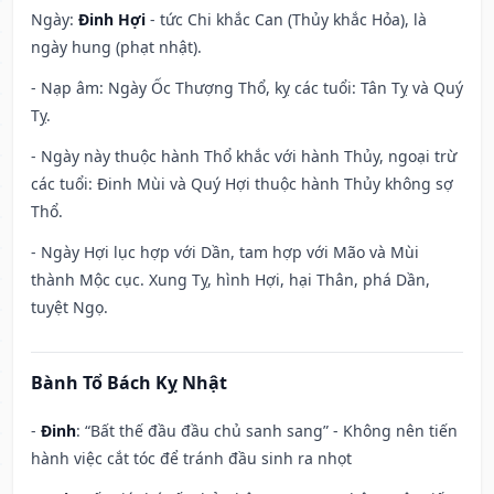
Ngày:
Đinh Hợi
- tức Chi khắc Can (Thủy khắc Hỏa), là
ngày hung (phạt nhật).
- Nạp âm: Ngày Ốc Thượng Thổ, kỵ các tuổi: Tân Tỵ và Quý
Tỵ.
- Ngày này thuộc hành Thổ khắc với hành Thủy, ngoại trừ
các tuổi: Đinh Mùi và Quý Hợi thuộc hành Thủy không sợ
Thổ.
- Ngày Hợi lục hợp với Dần, tam hợp với Mão và Mùi
thành Mộc cục. Xung Tỵ, hình Hợi, hại Thân, phá Dần,
tuyệt Ngọ.
Bành Tổ Bách Kỵ Nhật
-
Đinh
: “Bất thế đầu đầu chủ sanh sang” - Không nên tiến
hành việc cắt tóc để tránh đầu sinh ra nhọt