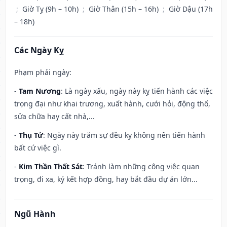
;
Giờ Tỵ (9h – 10h)
;
Giờ Thân (15h – 16h)
;
Giờ Dậu (17h
– 18h)
Các Ngày Kỵ
Phạm phải ngày:
-
Tam Nương
: Là ngày xấu, ngày này kỵ tiến hành các việc
trọng đại như khai trương, xuất hành, cưới hỏi, động thổ,
sửa chữa hay cất nhà,...
-
Thụ Tử
: Ngày này trăm sự đều kỵ không nên tiến hành
bất cứ việc gì.
-
Kim Thần Thất Sát
: Tránh làm những công việc quan
trọng, đi xa, ký kết hợp đồng, hay bắt đầu dự án lớn...
Ngũ Hành