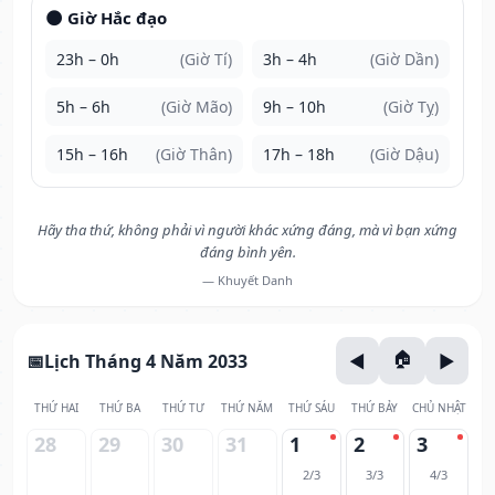
🌑 Giờ Hắc đạo
23h – 0h
(Giờ Tí)
3h – 4h
(Giờ Dần)
5h – 6h
(Giờ Mão)
9h – 10h
(Giờ Tỵ)
15h – 16h
(Giờ Thân)
17h – 18h
(Giờ Dậu)
Hãy tha thứ, không phải vì người khác xứng đáng, mà vì bạn xứng
đáng bình yên.
— Khuyết Danh
Lịch Tháng 4 Năm 2033
THỨ HAI
THỨ BA
THỨ TƯ
THỨ NĂM
THỨ SÁU
THỨ BẢY
CHỦ NHẬT
28
29
30
31
1
2
3
2/3
3/3
4/3