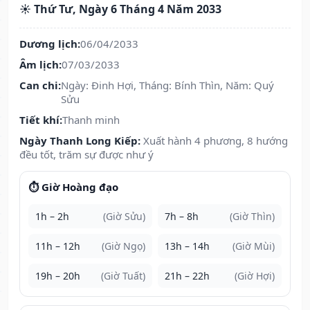
☀️ Thứ Tư, Ngày 6 Tháng 4 Năm 2033
Dương lịch:
06/04/2033
Âm lịch:
07/03/2033
Can chi:
Ngày: Đinh Hợi, Tháng: Bính Thìn, Năm: Quý
Sửu
Tiết khí:
Thanh minh
Ngày Thanh Long Kiếp:
Xuất hành 4 phương, 8 hướng
đều tốt, trăm sự được như ý
⏱️ Giờ Hoàng đạo
1h – 2h
(Giờ Sửu)
7h – 8h
(Giờ Thìn)
11h – 12h
(Giờ Ngọ)
13h – 14h
(Giờ Mùi)
19h – 20h
(Giờ Tuất)
21h – 22h
(Giờ Hợi)