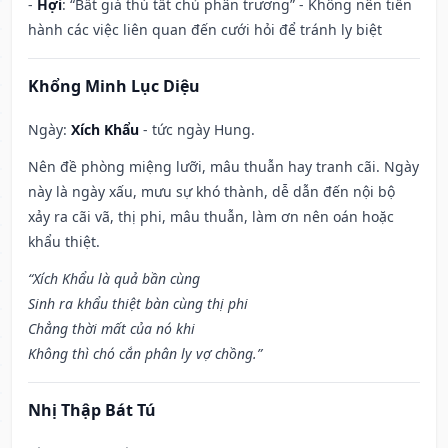
-
Hợi
: “Bất giá thú tất chủ phân trương” - Không nên tiến
hành các việc liên quan đến cưới hỏi để tránh ly biệt
Khổng Minh Lục Diệu
Ngày:
Xích Khẩu
- tức ngày Hung.
Nên đề phòng miệng lưỡi, mâu thuẫn hay tranh cãi. Ngày
này là ngày xấu, mưu sự khó thành, dễ dẫn đến nội bộ
xảy ra cãi vã, thị phi, mâu thuẫn, làm ơn nên oán hoặc
khẩu thiệt.
“Xích Khẩu là quả bần cùng
Sinh ra khẩu thiệt bàn cùng thị phi
Chẳng thời mất của nó khi
Không thì chó cắn phân ly vợ chồng.”
Nhị Thập Bát Tú