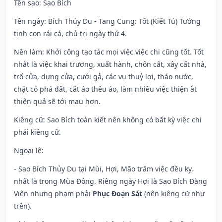
Tên sao
: Sao Bích
Tên ngày
: Bích Thủy Du - Tang Cung: Tốt (Kiết Tú) Tướng
tinh con rái cá, chủ trị ngày thứ 4.
Nên làm
: Khởi công tạo tác mọi việc việc chi cũng tốt. Tốt
nhất là việc khai trương, xuất hành, chôn cất, xây cất nhà,
trổ cửa, dựng cửa, cưới gả, các vụ thuỷ lợi, tháo nước,
chặt cỏ phá đất, cắt áo thêu áo, làm nhiều việc thiện ắt
thiện quả sẽ tới mau hơn.
Kiêng cữ
: Sao Bích toàn kiết nên không có bất kỳ việc chi
phải kiêng cữ.
Ngoại lệ
:
- Sao Bích Thủy Du tại Mùi, Hợi, Mão trăm việc đều kỵ,
nhất là trong Mùa Đông. Riêng ngày Hợi là Sao Bích Đăng
Viên nhưng phạm phải
Phục Đoạn Sát
(nên kiêng cữ như
trên).