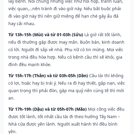
lây bệnh. Nói chung những việc như hội họp, tranh luận,
việc quan,…nên tránh đi vào giờ này. Nếu bắt buộc phải
đi vào giờ này thì nên giữ miệng để hạn ché gây ẩu đả
hay cãi nhau.
Từ 13h-15h (Mùi) và từ 01-03h (Sửu)
Là giờ rất tốt lành,
nếu đi thường gặp được may mắn. Buôn bán, kinh doanh
có lời. Người đi sắp về nhà. Phụ nữ có tin mừng. Mọi việc
trong nhà đều hòa hợp. Nếu có bệnh cầu thì sẽ khỏi, gia
đình đều mạnh khỏe.
Từ 15h-17h (Thân) và từ 03h-05h (Dần)
Cầu tài thì không
có lợi, hoặc hay bị trái ý. Nếu ra đi hay thiệt, gặp nạn, việc
quan trọng thì phải đòn, gặp ma quỷ nên cúng tế thì mới
an.
Từ 17h-19h (Dậu) và từ 05h-07h (Mão)
Mọi công việc đều
được tốt lành, tốt nhất cầu tài đi theo hướng Tây Nam –
Nhà cửa được yên lành. Người xuất hành thì đều bình
yên.