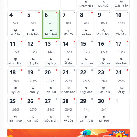
🐎
🐐
🐒
Nhâm Ngọ
Quý Mùi
Giáp Thân
4
5
6
7
8
9
10
5/3
6/3
7/3
8/3
9/3
10/3
11/3
🐓
🐕
🐖
🐀
🐂
🐅
🐈
Ất Dậu
Bính Tuất
Đinh Hợi
Mậu Tý
Kỷ Sửu
Canh Dần
Tân Mão
11
12
13
14
15
16
17
12/3
13/3
14/3
15/3
16/3
17/3
18/3
🐉
🐍
🐎
🐐
🐒
🐓
🐕
Nhâm Thìn
Quý Tỵ
Giáp Ngọ
Ất Mùi
Bính Thân
Đinh Dậu
Mậu Tuất
18
19
20
21
22
23
24
19/3
20/3
21/3
22/3
23/3
24/3
25/3
🐖
🐀
🐂
🐅
🐈
🐉
🐍
Kỷ Hợi
Canh Tý
Tân Sửu
Nhâm Dần
Quý Mão
Giáp Thìn
Ất Tỵ
25
26
27
28
29
30
1
26/3
27/3
28/3
29/3
1/4
2/4
🐎
🐐
🐒
🐓
🐕
🐖
Bính Ngọ
Đinh Mùi
Mậu Thân
Kỷ Dậu
Canh Tuất
Tân Hợi