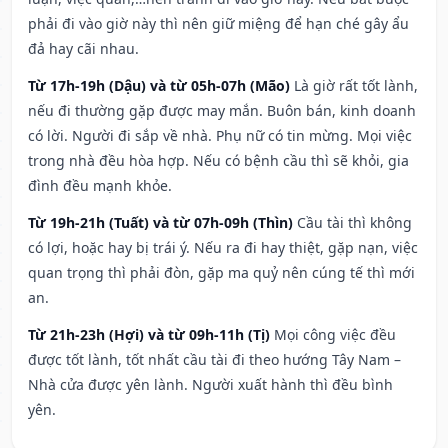
phải đi vào giờ này thì nên giữ miệng để hạn ché gây ẩu
đả hay cãi nhau.
Từ 17h-19h (Dậu) và từ 05h-07h (Mão)
Là giờ rất tốt lành,
nếu đi thường gặp được may mắn. Buôn bán, kinh doanh
có lời. Người đi sắp về nhà. Phụ nữ có tin mừng. Mọi việc
trong nhà đều hòa hợp. Nếu có bệnh cầu thì sẽ khỏi, gia
đình đều mạnh khỏe.
Từ 19h-21h (Tuất) và từ 07h-09h (Thìn)
Cầu tài thì không
có lợi, hoặc hay bị trái ý. Nếu ra đi hay thiệt, gặp nạn, việc
quan trọng thì phải đòn, gặp ma quỷ nên cúng tế thì mới
an.
Từ 21h-23h (Hợi) và từ 09h-11h (Tị)
Mọi công việc đều
được tốt lành, tốt nhất cầu tài đi theo hướng Tây Nam –
Nhà cửa được yên lành. Người xuất hành thì đều bình
yên.