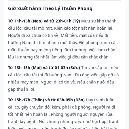
Giờ xuất hành Theo Lý Thuần Phong
Từ 11h-13h (Ngọ) và từ 23h-01h (Tý)
Mưu sự khó thành,
cầu lộc, cầu tài mờ mịt. Kiện cáo tốt nhất nên hoãn lại.
Người đi xa chưa có tin về. Mất tiền, mất của nếu đi
hướng Nam thì tìm nhanh mới thấy. Đề phòng tranh cãi,
mâu thuẫn hay miệng tiếng tầm thường. Việc làm chậm,
lâu la nhưng tốt nhất làm việc gì đều cần chắc chắn.
Từ 13h-15h (Mùi) và từ 01-03h (Sửu)
Tin vui sắp tới, nếu
cầu lộc, cầu tài thì đi hướng Nam. Đi công việc gặp gỡ có
nhiều may mắn. Người đi có tin về. Nếu chăn nuôi đều
gặp thuận lợi.
Từ 15h-17h (Thân) và từ 03h-05h (Dần)
Hay tranh luận,
cãi cọ, gây chuyện đói kém, phải đề phòng. Người ra đi
tốt nhất nên hoãn lại. Phòng người người nguyền rủa,
tránh lây bệnh. Nói chung những việc như hội họp, tranh
luận, việc quan,…nên tránh đi vào giờ này. Nếu bắt buộc