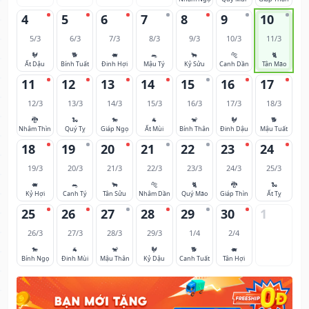
4
5
6
7
8
9
10
5/3
6/3
7/3
8/3
9/3
10/3
11/3
🐓
🐕
🐖
🐀
🐂
🐅
🐈
Ất Dậu
Bính Tuất
Đinh Hợi
Mậu Tý
Kỷ Sửu
Canh Dần
Tân Mão
11
12
13
14
15
16
17
12/3
13/3
14/3
15/3
16/3
17/3
18/3
🐉
🐍
🐎
🐐
🐒
🐓
🐕
Nhâm Thìn
Quý Tỵ
Giáp Ngọ
Ất Mùi
Bính Thân
Đinh Dậu
Mậu Tuất
18
19
20
21
22
23
24
19/3
20/3
21/3
22/3
23/3
24/3
25/3
🐖
🐀
🐂
🐅
🐈
🐉
🐍
Kỷ Hợi
Canh Tý
Tân Sửu
Nhâm Dần
Quý Mão
Giáp Thìn
Ất Tỵ
25
26
27
28
29
30
1
26/3
27/3
28/3
29/3
1/4
2/4
🐎
🐐
🐒
🐓
🐕
🐖
Bính Ngọ
Đinh Mùi
Mậu Thân
Kỷ Dậu
Canh Tuất
Tân Hợi