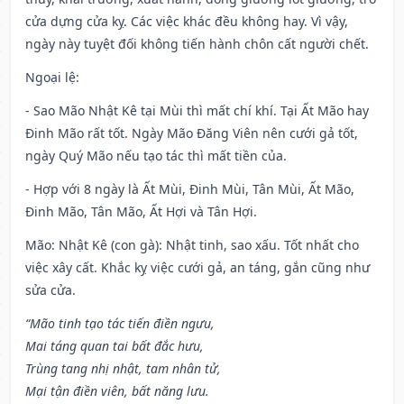
cửa dựng cửa kỵ. Các việc khác đều không hay. Vì vậy,
ngày này tuyệt đối không tiến hành chôn cất người chết.
Ngoại lệ
:
- Sao Mão Nhật Kê tại Mùi thì mất chí khí. Tại Ất Mão hay
Đinh Mão rất tốt. Ngày Mão Đăng Viên nên cưới gả tốt,
ngày Quý Mão nếu tạo tác thì mất tiền của.
- Hợp với 8 ngày là Ất Mùi, Đinh Mùi, Tân Mùi, Ất Mão,
Đinh Mão, Tân Mão, Ất Hợi và Tân Hợi.
Mão: Nhật Kê (con gà): Nhật tinh, sao xấu. Tốt nhất cho
việc xây cất. Khắc kỵ việc cưới gả, an táng, gắn cũng như
sửa cửa.
“Mão tinh tạo tác tiến điền ngưu,
Mai táng quan tai bất đắc hưu,
Trùng tang nhị nhật, tam nhân tử,
Mại tận điền viên, bất năng lưu.