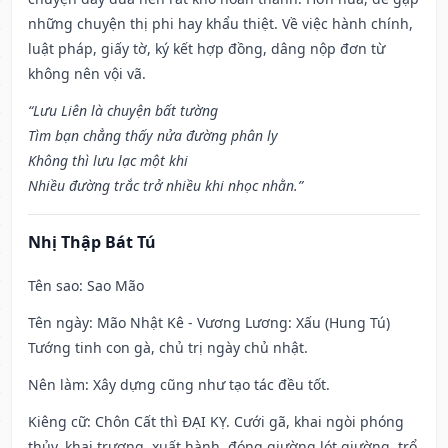
những chuyện thị phi hay khẩu thiệt. Về việc hành chính,
luật pháp, giấy tờ, ký kết hợp đồng, dâng nộp đơn từ
không nên vội vã.
“Lưu Liên là chuyện bất tường
Tìm bạn chẳng thấy nửa đường phân ly
Không thì lưu lạc một khi
Nhiều đường trắc trở nhiều khi nhọc nhằn.”
Nhị Thập Bát Tú
Tên sao
: Sao Mão
Tên ngày
: Mão Nhật Kê - Vương Lương: Xấu (Hung Tú)
Tướng tinh con gà, chủ trị ngày chủ nhật.
Nên làm
: Xây dựng cũng như tạo tác đều tốt.
Kiêng cữ
: Chôn Cất thì ĐẠI KỴ. Cưới gã, khai ngòi phóng
thủy, khai trương, xuất hành, đóng giường lót giường, trổ