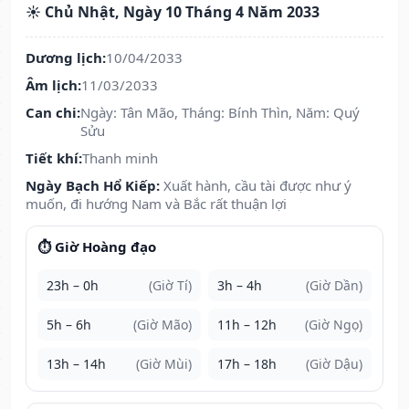
☀️ Chủ Nhật, Ngày 10 Tháng 4 Năm 2033
Dương lịch:
10/04/2033
Âm lịch:
11/03/2033
Can chi:
Ngày: Tân Mão, Tháng: Bính Thìn, Năm: Quý
Sửu
Tiết khí:
Thanh minh
Ngày Bạch Hổ Kiếp:
Xuất hành, cầu tài được như ý
muốn, đi hướng Nam và Bắc rất thuận lợi
⏱️ Giờ Hoàng đạo
23h – 0h
(Giờ Tí)
3h – 4h
(Giờ Dần)
5h – 6h
(Giờ Mão)
11h – 12h
(Giờ Ngọ)
13h – 14h
(Giờ Mùi)
17h – 18h
(Giờ Dậu)