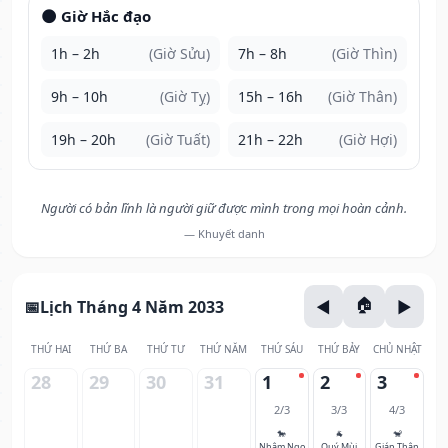
🌑 Giờ Hắc đạo
1h – 2h
(Giờ Sửu)
7h – 8h
(Giờ Thìn)
9h – 10h
(Giờ Tỵ)
15h – 16h
(Giờ Thân)
19h – 20h
(Giờ Tuất)
21h – 22h
(Giờ Hợi)
Người có bản lĩnh là người giữ được mình trong mọi hoàn cảnh.
— Khuyết danh
Lịch Tháng 4 Năm 2033
THỨ HAI
THỨ BA
THỨ TƯ
THỨ NĂM
THỨ SÁU
THỨ BẢY
CHỦ NHẬT
28
29
30
31
1
2
3
2/3
3/3
4/3
🐎
🐐
🐒
Nhâm Ngọ
Quý Mùi
Giáp Thân