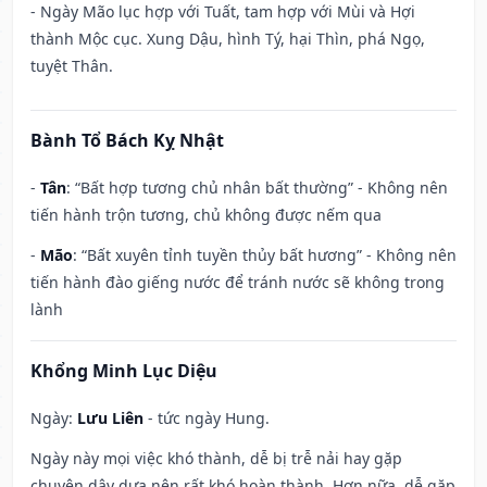
- Ngày Mão lục hợp với Tuất, tam hợp với Mùi và Hợi
thành Mộc cục. Xung Dậu, hình Tý, hại Thìn, phá Ngọ,
tuyệt Thân.
Bành Tổ Bách Kỵ Nhật
-
Tân
: “Bất hợp tương chủ nhân bất thường” - Không nên
tiến hành trộn tương, chủ không được nếm qua
-
Mão
: “Bất xuyên tỉnh tuyền thủy bất hương” - Không nên
tiến hành đào giếng nước để tránh nước sẽ không trong
lành
Khổng Minh Lục Diệu
Ngày:
Lưu Liên
- tức ngày Hung.
Ngày này mọi việc khó thành, dễ bị trễ nải hay gặp
chuyện dây dưa nên rất khó hoàn thành. Hơn nữa, dễ gặp