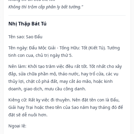
Không thì trộm cắp phân ly bất tường.”
Nhị Thập Bát Tú
Tên sao
: Sao Đẩu
Tên ngày
: Đẩu Mộc Giải - Tống Hữu: Tốt (Kiết Tú). Tướng
tinh con cua, chủ trị ngày thứ 5.
Nên làm
: Khởi tạo trăm việc đều rất tốt. Tốt nhất cho xây
đắp, sửa chữa phần mộ, tháo nước, hay trổ cửa, các vụ
thủy lợi, chặt cỏ phá đất, may cắt áo mão, hoặc kinh
doanh, giao dịch, mưu cầu công danh.
Kiêng cữ
: Rất kỵ việc đi thuyền. Nên đặt tên con là Đẩu,
Giải hay Trại hoặc theo tên của Sao năm hay tháng đó để
đặt sẽ dễ nuôi hơn.
Ngoại lệ
: