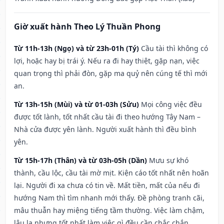
Giờ xuất hành Theo Lý Thuần Phong
Từ 11h-13h (Ngọ) và từ 23h-01h (Tý)
Cầu tài thì không có
lợi, hoặc hay bị trái ý. Nếu ra đi hay thiệt, gặp nạn, việc
quan trọng thì phải đòn, gặp ma quỷ nên cúng tế thì mới
an.
Từ 13h-15h (Mùi) và từ 01-03h (Sửu)
Mọi công việc đều
được tốt lành, tốt nhất cầu tài đi theo hướng Tây Nam –
Nhà cửa được yên lành. Người xuất hành thì đều bình
yên.
Từ 15h-17h (Thân) và từ 03h-05h (Dần)
Mưu sự khó
thành, cầu lộc, cầu tài mờ mịt. Kiện cáo tốt nhất nên hoãn
lại. Người đi xa chưa có tin về. Mất tiền, mất của nếu đi
hướng Nam thì tìm nhanh mới thấy. Đề phòng tranh cãi,
mâu thuẫn hay miệng tiếng tầm thường. Việc làm chậm,
lâu la nhưng tốt nhất làm việc gì đều cần chắc chắn.