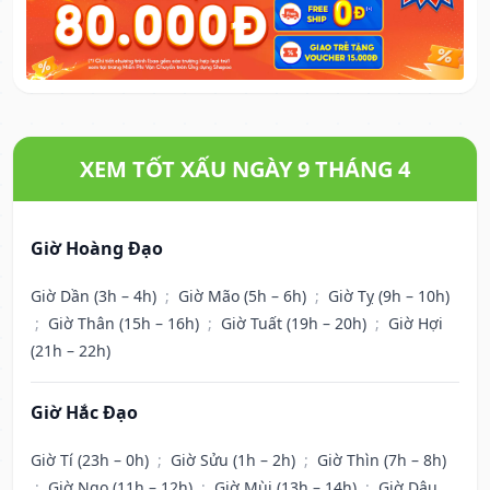
XEM TỐT XẤU NGÀY 9 THÁNG 4
Giờ Hoàng Đạo
Giờ Dần (3h – 4h)
;
Giờ Mão (5h – 6h)
;
Giờ Tỵ (9h – 10h)
;
Giờ Thân (15h – 16h)
;
Giờ Tuất (19h – 20h)
;
Giờ Hợi
(21h – 22h)
Giờ Hắc Đạo
Giờ Tí (23h – 0h)
;
Giờ Sửu (1h – 2h)
;
Giờ Thìn (7h – 8h)
;
Giờ Ngọ (11h – 12h)
;
Giờ Mùi (13h – 14h)
;
Giờ Dậu