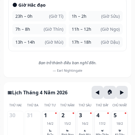
🌑 Giờ Hắc đạo
23h – 0h
(Giờ Tí)
1h – 2h
(Giờ Sửu)
7h – 8h
(Giờ Thìn)
11h – 12h
(Giờ Ngọ)
13h – 14h
(Giờ Mùi)
17h – 18h
(Giờ Dậu)
Bạn trở thành điều bạn nghĩ đến.
— Earl Nightingale
Lịch Tháng 4 Năm 2026
THỨ HAI
THỨ BA
THỨ TƯ
THỨ NĂM
THỨ SÁU
THỨ BẢY
CHỦ NHẬT
30
31
1
2
3
4
5
14/2
15/2
16/2
17/2
18/2
🐍
🐎
🐐
🐒
🐓
Ất Tỵ
Bính Ngọ
Đinh Mùi
Mậu Thân
Kỷ Dậu