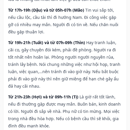
Từ 17h-19h (Dậu) và từ 05h-07h (Mão)
Tin vui sắp tới,
nếu cầu lộc, cầu tài thì đi hướng Nam. Đi công việc gặp
gỡ có nhiều may mắn. Người đi có tin về. Nếu chăn nuôi
đều gặp thuận lợi.
Từ 19h-21h (Tuất) và từ 07h-09h (Thìn)
Hay tranh luận,
cãi cọ, gây chuyện đói kém, phải đề phòng. Người ra đi
tốt nhất nên hoãn lại. Phòng người người nguyền rủa,
tránh lây bệnh. Nói chung những việc như hội họp, tranh
luận, việc quan,…nên tránh đi vào giờ này. Nếu bắt buộc
phải đi vào giờ này thì nên giữ miệng để hạn ché gây ẩu
đả hay cãi nhau.
Từ 21h-23h (Hợi) và từ 09h-11h (Tị)
Là giờ rất tốt lành,
nếu đi thường gặp được may mắn. Buôn bán, kinh doanh
có lời. Người đi sắp về nhà. Phụ nữ có tin mừng. Mọi việc
trong nhà đều hòa hợp. Nếu có bệnh cầu thì sẽ khỏi, gia
đình đều mạnh khỏe.