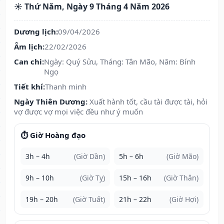
☀️ Thứ Năm, Ngày 9 Tháng 4 Năm 2026
Dương lịch:
09/04/2026
Âm lịch:
22/02/2026
Can chi:
Ngày: Quý Sửu, Tháng: Tân Mão, Năm: Bính
Ngọ
Tiết khí:
Thanh minh
Ngày Thiên Dương:
Xuất hành tốt, cầu tài được tài, hỏi
vợ được vợ mọi việc đều như ý muốn
⏱️ Giờ Hoàng đạo
3h – 4h
(Giờ Dần)
5h – 6h
(Giờ Mão)
9h – 10h
(Giờ Tỵ)
15h – 16h
(Giờ Thân)
19h – 20h
(Giờ Tuất)
21h – 22h
(Giờ Hợi)