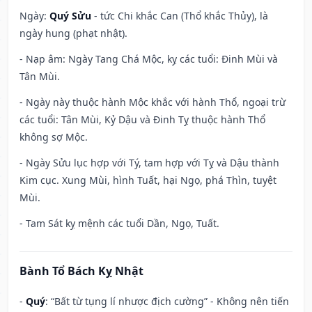
Ngày:
Quý Sửu
- tức Chi khắc Can (Thổ khắc Thủy), là
ngày hung (phạt nhật).
- Nạp âm: Ngày Tang Chá Mộc, kỵ các tuổi: Đinh Mùi và
Tân Mùi.
- Ngày này thuộc hành Mộc khắc với hành Thổ, ngoại trừ
các tuổi: Tân Mùi, Kỷ Dậu và Đinh Tỵ thuộc hành Thổ
không sợ Mộc.
- Ngày Sửu lục hợp với Tý, tam hợp với Tỵ và Dậu thành
Kim cục. Xung Mùi, hình Tuất, hại Ngọ, phá Thìn, tuyệt
Mùi.
- Tam Sát kỵ mệnh các tuổi Dần, Ngọ, Tuất.
Bành Tổ Bách Kỵ Nhật
-
Quý
: “Bất từ tụng lí nhược địch cường” - Không nên tiến