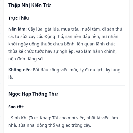
Thập Nhị Kiến Trừ
Trực Thâu
Nên làm
: Cấy lúa, gặt lúa, mua trâu, nuôi tằm, đi săn thú
cá, tu sửa cây cối. Động thổ, san nền đắp nền, nữ nhân
khởi ngày uống thuốc chưa bệnh, lên quan lãnh chức,
thừa kế chức tước hay sự nghiệp, vào làm hành chính,
nộp đơn dâng sớ.
Không nên
: Bắt đầu công việc mới, kỵ đi du lịch, kỵ tang
lễ.
Ngọc Hạp Thông Thư
Sao tốt
:
- Sinh Khí (Trực Khai): Tốt cho mọi việc, nhất là việc làm
nhà, sửa nhà, động thổ và gieo trồng cây.