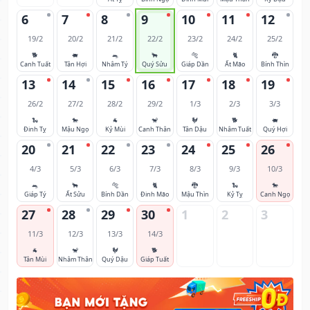
6
7
8
9
10
11
12
19/2
20/2
21/2
22/2
23/2
24/2
25/2
🐕
🐖
🐀
🐂
🐅
🐈
🐉
Canh Tuất
Tân Hợi
Nhâm Tý
Quý Sửu
Giáp Dần
Ất Mão
Bính Thìn
13
14
15
16
17
18
19
26/2
27/2
28/2
29/2
1/3
2/3
3/3
🐍
🐎
🐐
🐒
🐓
🐕
🐖
Đinh Tỵ
Mậu Ngọ
Kỷ Mùi
Canh Thân
Tân Dậu
Nhâm Tuất
Quý Hợi
20
21
22
23
24
25
26
4/3
5/3
6/3
7/3
8/3
9/3
10/3
🐀
🐂
🐅
🐈
🐉
🐍
🐎
Giáp Tý
Ất Sửu
Bính Dần
Đinh Mão
Mậu Thìn
Kỷ Tỵ
Canh Ngọ
27
28
29
30
1
2
3
11/3
12/3
13/3
14/3
🐐
🐒
🐓
🐕
Tân Mùi
Nhâm Thân
Quý Dậu
Giáp Tuất