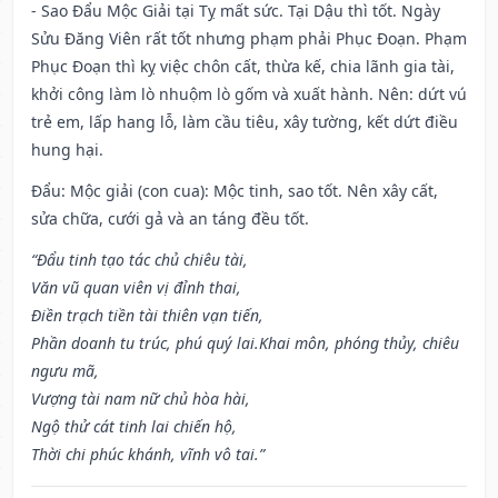
- Sao Đẩu Mộc Giải tại Tỵ mất sức. Tại Dậu thì tốt. Ngày
Sửu Đăng Viên rất tốt nhưng phạm phải Phục Đoạn. Phạm
Phục Đoạn thì kỵ việc chôn cất, thừa kế, chia lãnh gia tài,
khởi công làm lò nhuộm lò gốm và xuất hành. Nên: dứt vú
trẻ em, lấp hang lỗ, làm cầu tiêu, xây tường, kết dứt điều
hung hại.
Đẩu: Mộc giải (con cua): Mộc tinh, sao tốt. Nên xây cất,
sửa chữa, cưới gả và an táng đều tốt.
“Đẩu tinh tạo tác chủ chiêu tài,
Văn vũ quan viên vị đỉnh thai,
Điền trạch tiền tài thiên vạn tiến,
Phần doanh tu trúc, phú quý lai.Khai môn, phóng thủy, chiêu
ngưu mã,
Vượng tài nam nữ chủ hòa hài,
Ngộ thử cát tinh lai chiến hộ,
Thời chi phúc khánh, vĩnh vô tai.”