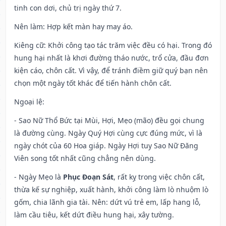
tinh con dơi, chủ trị ngày thứ 7.
Nên làm
: Hợp kết màn hay may áo.
Kiêng cữ
: Khởi công tạo tác trăm việc đều có hại. Trong đó
hung hại nhất là khơi đường tháo nước, trổ cửa, đầu đơn
kiện cáo, chôn cất. Vì vậy, để tránh điềm giữ quý bạn nên
chọn một ngày tốt khác để tiến hành chôn cất.
Ngoại lệ
:
- Sao Nữ Thổ Bức tại Mùi, Hợi, Mẹo (mão) đều gọi chung
là đường cùng. Ngày Quý Hợi cùng cực đúng mức, vì là
ngày chót của 60 Hoa giáp. Ngày Hợi tuy Sao Nữ Đăng
Viên song tốt nhất cũng chẳng nên dùng.
- Ngày Mẹo là
Phục Đoạn Sát
, rất kỵ trong việc chôn cất,
thừa kế sự nghiệp, xuất hành, khởi công làm lò nhuộm lò
gốm, chia lãnh gia tài. Nên: dứt vú trẻ em, lấp hang lỗ,
làm cầu tiêu, kết dứt điều hung hại, xây tường.