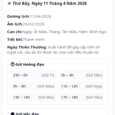
☀️ Thứ Bảy, Ngày 11 Tháng 4 Năm 2026
Dương lịch:
11/04/2026
Âm lịch:
24/02/2026
Can chi:
Ngày: Ất Mão, Tháng: Tân Mão, Năm: Bính Ngọ
Tiết khí:
Thanh minh
Ngày Thiên Thương:
Xuất hành để gặp cấp trên thì
tuyệt vời, cầu tài thì được tài, mọi việc đều thuận lợi
⏱️ Giờ Hoàng đạo
23h – 0h
(Giờ Tí)
3h – 4h
(Giờ Dần)
5h – 6h
(Giờ Mão)
11h – 12h
(Giờ Ngọ)
13h – 14h
(Giờ Mùi)
17h – 18h
(Giờ Dậu)
🌑 Giờ Hắc đạo