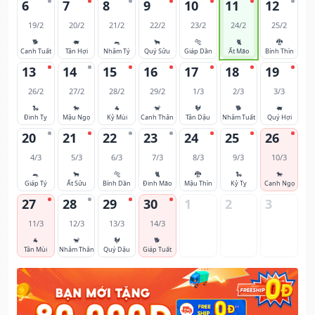
6
7
8
9
10
11
12
19/2
20/2
21/2
22/2
23/2
24/2
25/2
🐕
🐖
🐀
🐂
🐅
🐈
🐉
Canh Tuất
Tân Hợi
Nhâm Tý
Quý Sửu
Giáp Dần
Ất Mão
Bính Thìn
13
14
15
16
17
18
19
26/2
27/2
28/2
29/2
1/3
2/3
3/3
🐍
🐎
🐐
🐒
🐓
🐕
🐖
Đinh Tỵ
Mậu Ngọ
Kỷ Mùi
Canh Thân
Tân Dậu
Nhâm Tuất
Quý Hợi
20
21
22
23
24
25
26
4/3
5/3
6/3
7/3
8/3
9/3
10/3
🐀
🐂
🐅
🐈
🐉
🐍
🐎
Giáp Tý
Ất Sửu
Bính Dần
Đinh Mão
Mậu Thìn
Kỷ Tỵ
Canh Ngọ
27
28
29
30
1
2
3
11/3
12/3
13/3
14/3
🐐
🐒
🐓
🐕
Tân Mùi
Nhâm Thân
Quý Dậu
Giáp Tuất