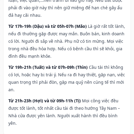
luận, việc quan,…nên tránh đi vào giờ này. Nếu bắt buộc
phải đi vào giờ này thì nên giữ miệng để hạn ché gây ẩu
đả hay cãi nhau.
Từ 17h-19h (Dậu) và từ 05h-07h (Mão)
Là giờ rất tốt lành,
nếu đi thường gặp được may mắn. Buôn bán, kinh doanh
có lời. Người đi sắp về nhà. Phụ nữ có tin mừng. Mọi việc
trong nhà đều hòa hợp. Nếu có bệnh cầu thì sẽ khỏi, gia
đình đều mạnh khỏe.
Từ 19h-21h (Tuất) và từ 07h-09h (Thìn)
Cầu tài thì không
có lợi, hoặc hay bị trái ý. Nếu ra đi hay thiệt, gặp nạn, việc
quan trọng thì phải đòn, gặp ma quỷ nên cúng tế thì mới
an.
Từ 21h-23h (Hợi) và từ 09h-11h (Tị)
Mọi công việc đều
được tốt lành, tốt nhất cầu tài đi theo hướng Tây Nam –
Nhà cửa được yên lành. Người xuất hành thì đều bình
yên.