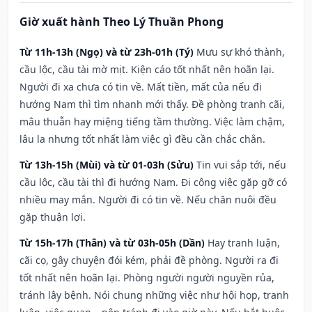
Giờ xuất hành Theo Lý Thuần Phong
Từ 11h-13h (Ngọ) và từ 23h-01h (Tý)
Mưu sự khó thành,
cầu lộc, cầu tài mờ mịt. Kiện cáo tốt nhất nên hoãn lại.
Người đi xa chưa có tin về. Mất tiền, mất của nếu đi
hướng Nam thì tìm nhanh mới thấy. Đề phòng tranh cãi,
mâu thuẫn hay miệng tiếng tầm thường. Việc làm chậm,
lâu la nhưng tốt nhất làm việc gì đều cần chắc chắn.
Từ 13h-15h (Mùi) và từ 01-03h (Sửu)
Tin vui sắp tới, nếu
cầu lộc, cầu tài thì đi hướng Nam. Đi công việc gặp gỡ có
nhiều may mắn. Người đi có tin về. Nếu chăn nuôi đều
gặp thuận lợi.
Từ 15h-17h (Thân) và từ 03h-05h (Dần)
Hay tranh luận,
cãi cọ, gây chuyện đói kém, phải đề phòng. Người ra đi
tốt nhất nên hoãn lại. Phòng người người nguyền rủa,
tránh lây bệnh. Nói chung những việc như hội họp, tranh