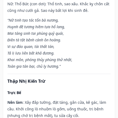
Nữ: Thổ Bức (con dơi): Thổ tinh, sao xấu. Khắc kỵ chôn cất
cũng như cưới gả. Sao này bất lợi khi sinh đẻ.
“Nữ tinh tạo tác tổn bà nương,
Huynh đệ tương hiềm tựa hổ lang,
Mai táng sinh tai phùng quỷ quái,
Điên tà tật bệnh cánh ôn hoàng.
Vi sự đáo quan, tài thất tán,
Tả lị lưu liên bất khả đương.
Khai môn, phóng thủy phùng thử nhật,
Toàn gia tán bại, chủ ly hương.”
Thập Nhị Kiến Trừ
Trực Bế
Nên làm
: Xây đắp tường, đặt táng, gắn cửa, kê gác, làm
cầu. Khởi công lò nhuộm lò gốm, uống thuốc, trị bệnh
(nhưng chớ trị bệnh mắt), tu sửa cây cối.