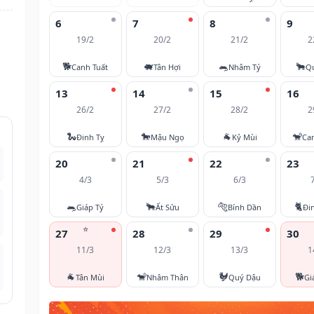
6
7
8
9
19/2
20/2
21/2
2
🐕
🐖
🐀
🐂
Canh Tuất
Tân Hợi
Nhâm Tý
Q
13
14
15
16
26/2
27/2
28/2
2
🐍
🐎
🐐
🐒
Đinh Tỵ
Mậu Ngọ
Kỷ Mùi
Ca
20
21
22
23
4/3
5/3
6/3
🐀
🐂
🐅
🐈
Giáp Tý
Ất Sửu
Bính Dần
Đi
⭐
27
28
29
30
11/3
12/3
13/3
1
🐐
🐒
🐓
🐕
Tân Mùi
Nhâm Thân
Quý Dậu
Gi