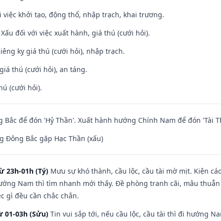
i việc khởi tạo, động thổ, nhập trạch, khai trương.
ấu đối với việc xuất hành, giá thú (cưới hỏi).
Kiêng kỵ giá thú (cưới hỏi), nhập trạch.
giá thú (cưới hỏi), an táng.
hú (cưới hỏi).
 Bắc để đón 'Hỷ Thần'. Xuất hành hướng Chính Nam để đón 'Tài T
g Đông Bắc gặp Hạc Thần (xấu)
ừ 23h-01h (Tý)
Mưu sự khó thành, cầu lộc, cầu tài mờ mịt. Kiện cáo
hướng Nam thì tìm nhanh mới thấy. Đề phòng tranh cãi, mâu thuẫn
ệc gì đều cần chắc chắn.
ừ 01-03h (Sửu)
Tin vui sắp tới, nếu cầu lộc, cầu tài thì đi hướng 