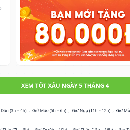
à
XEM TỐT XẤU NGÀY 5 THÁNG 4
 Dần (3h – 4h)
;
Giờ Mão (5h – 6h)
;
Giờ Ngọ (11h – 12h)
;
Giờ Mù
ờ Thìn (7h – 8h)
;
Giờ Tỵ (9h – 10h)
;
Giờ Thân (15h – 16h)
;
Giờ T