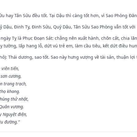
ửu hay Tân Sửu đều tốt. Tại Dậu thì càng tốt hơn, vì Sao Phòng Đăn
Kỷ Dậu, Đinh Tỵ, Đinh Sửu, Quý Dậu, Tân Sửu Sao Phòng vẫn tốt với mọ
ngày Tỵ là Phục Đoạn Sát: chẳng nên xuất hành, chôn cất, chia lãn
 tường, lấp hang lỗ, dứt vú trẻ em, làm cầu tiêu, kết dứt điều hun
ỏ): Thái dương, sao tốt. Sao này hưng vượng về tài sản, thuận lợi 
 viên tiến,
 sơn cương,
n trang trạch,
thọ khang.
hùng thử nhật,
 Quân vương.
y Nguyệt điện,
ều đường.”