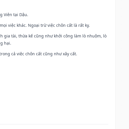
g Viên tại Dậu.
i việc khác. Ngoại trừ việc chôn cất là rất kỵ.
h gia tài, thừa kế cũng như khởi công làm lò nhuộm, lò
g hại.
trong cả việc chôn cất cũng như xây cất.