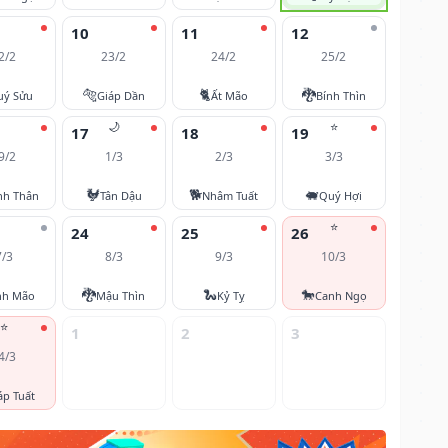
10
11
12
2/2
23/2
24/2
25/2
🐅
🐈
🐉
uý Sửu
Giáp Dần
Ất Mão
Bính Thìn
🌙
⭐
17
18
19
9/2
1/3
2/3
3/3
🐓
🐕
🐖
nh Thân
Tân Dậu
Nhâm Tuất
Quý Hợi
⭐
24
25
26
7/3
8/3
9/3
10/3
🐉
🐍
🐎
nh Mão
Mậu Thìn
Kỷ Tỵ
Canh Ngọ
⭐
1
2
3
4/3
áp Tuất