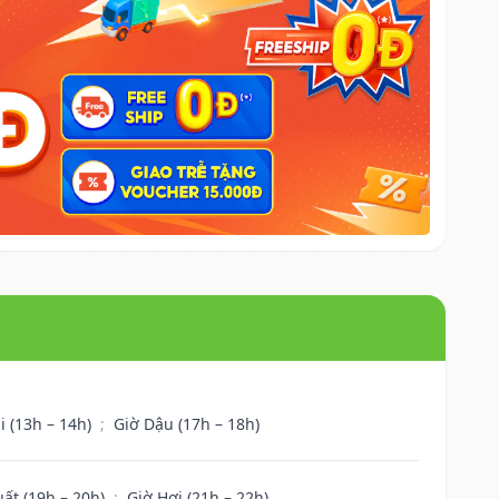
i (13h – 14h)
;
Giờ Dậu (17h – 18h)
uất (19h – 20h)
;
Giờ Hợi (21h – 22h)