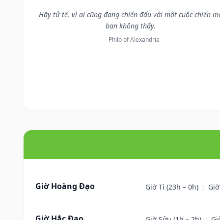
Hãy tử tế, vì ai cũng đang chiến đấu với một cuộc chiến m
bạn không thấy.
— Philo of Alexandria
Giờ Hoàng Đạo
Giờ Tí (23h – 0h)
;
Giờ
Giờ Hắc Đạo
Giờ Sửu (1h – 2h)
;
Gi