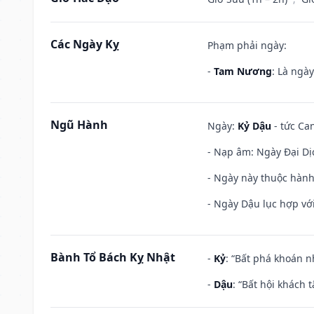
Các Ngày Kỵ
Phạm phải ngày:
-
Tam Nương
: Là ngà
Ngũ Hành
Ngày:
Kỷ Dậu
- tức Can
- Nạp âm: Ngày Đại Dịc
- Ngày này thuộc hành
- Ngày Dậu lục hợp với
Bành Tổ Bách Kỵ Nhật
-
Kỷ
: “Bất phá khoán 
-
Dậu
: “Bất hội khách