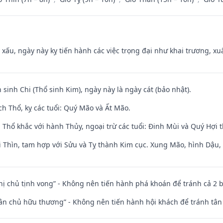
y xấu, ngày này kỵ tiến hành các việc trọng đại như khai trương, xuấ
 sinh Chi (Thổ sinh Kim), ngày này là ngày cát (bảo nhật).
h Thổ, kỵ các tuổi: Quý Mão và Ất Mão.
 Thổ khắc với hành Thủy, ngoại trừ các tuổi: Đinh Mùi và Quý Hợi
 Thìn, tam hợp với Sửu và Tỵ thành Kim cục. Xung Mão, hình Dậu, h
nhị chủ tịnh vong” - Không nên tiến hành phá khoán để tránh cả 2
 tân chủ hữu thương” - Không nên tiến hành hội khách để tránh tân