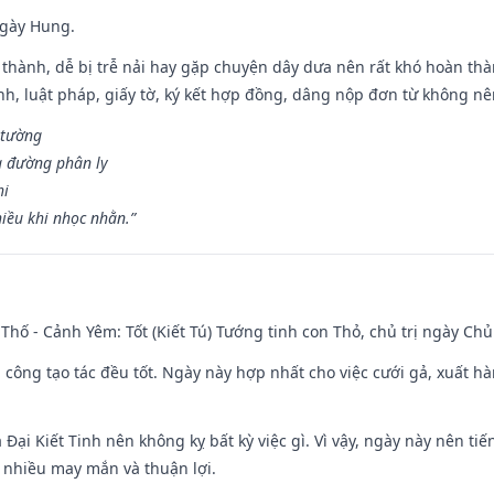
ngày Hung.
 thành, dễ bị trễ nải hay gặp chuyện dây dưa nên rất khó hoàn th
ính, luật pháp, giấy tờ, ký kết hợp đồng, dâng nộp đơn từ không nên
 tường
a đường phân ly
hi
iều khi nhọc nhằn.”
Thố - Cảnh Yêm: Tốt (Kiết Tú) Tướng tinh con Thỏ, chủ trị ngày Chủ
i công tạo tác đều tốt. Ngày này hợp nhất cho việc cưới gả, xuất h
à Đại Kiết Tinh nên không kỵ bất kỳ việc gì. Vì vậy, ngày này nên t
c nhiều may mắn và thuận lợi.