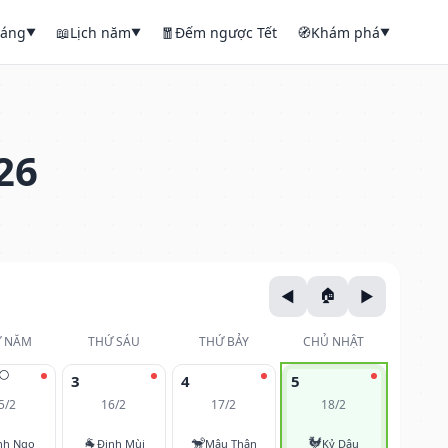
háng
📖
Lịch năm
🧧
Đếm ngược Tết
🧭
Khám phá
▼
▼
▼
26
 NĂM
THỨ SÁU
THỨ BẢY
CHỦ NHẬT
🌕
3
4
5
5/2
16/2
17/2
18/2
🐐
🐒
🐓
nh Ngọ
Đinh Mùi
Mậu Thân
Kỷ Dậu