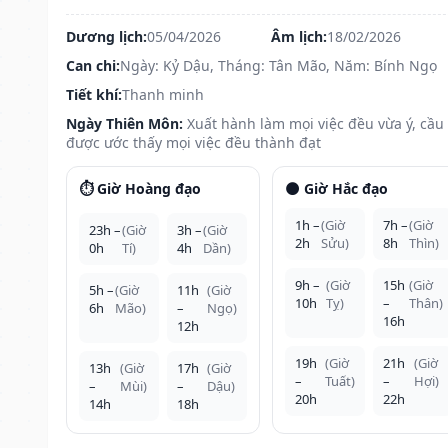
Dương lịch:
05/04/2026
Âm lịch:
18/02/2026
Can chi:
Ngày: Kỷ Dậu, Tháng: Tân Mão, Năm: Bính Ngọ
Tiết khí:
Thanh minh
Ngày Thiên Môn:
Xuất hành làm mọi việc đều vừa ý, cầu
được ước thấy mọi việc đều thành đạt
⏱️ Giờ Hoàng đạo
🌑 Giờ Hắc đạo
1h –
(Giờ
7h –
(Giờ
23h –
(Giờ
3h –
(Giờ
2h
Sửu)
8h
Thìn)
0h
Tí)
4h
Dần)
9h –
(Giờ
15h
(Giờ
5h –
(Giờ
11h
(Giờ
10h
Tỵ)
–
Thân)
6h
Mão)
–
Ngọ)
16h
12h
19h
(Giờ
21h
(Giờ
13h
(Giờ
17h
(Giờ
–
Tuất)
–
Hợi)
–
Mùi)
–
Dậu)
20h
22h
14h
18h