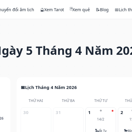
🃏
huyển đổi âm lịch
🔮
Xem Tarot
Xem quẻ
📝
Blog
📅
Lịch t
gày 5 Tháng 4 Năm 20
Lịch Tháng 4 Năm 2026
THỨ HAI
THỨ BA
THỨ TƯ
THỨ
⭐
30
31
1
2
26
14/2
1
🐍
🐎
Ất Tỵ
Bí