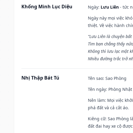
Khổng Minh Lục Diệu
Ngày:
Lưu Liên
- tức 
Ngày này mọi việc khó
thiệt. Về việc hành ch
“Lưu Liên là chuyện bất
Tìm bạn chẳng thấy nử
Không thì lưu lạc một k
Nhiều đường trắc trở nh
Nhị Thập Bát Tú
Tên sao
: Sao Phòng
Tên ngày
: Phòng Nhật 
Nên làm
: Mọi việc khở
phá đất và cả cắt áo.
Kiêng cữ
: Sao Phòng l
đất đai hay xe cộ đượ