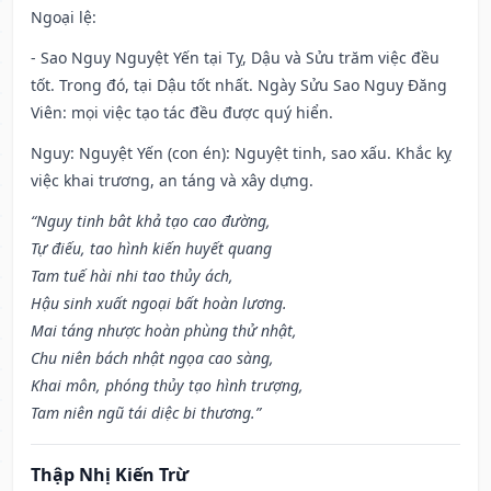
Ngoại lệ
:
- Sao Nguy Nguyệt Yến tại Tỵ, Dậu và Sửu trăm việc đều
tốt. Trong đó, tại Dậu tốt nhất. Ngày Sửu Sao Nguy Đăng
Viên: mọi việc tạo tác đều được quý hiển.
Nguy: Nguyệt Yến (con én): Nguyệt tinh, sao xấu. Khắc kỵ
việc khai trương, an táng và xây dựng.
“Nguy tinh bât khả tạo cao đường,
Tự điếu, tao hình kiến huyết quang
Tam tuế hài nhi tao thủy ách,
Hậu sinh xuất ngoại bất hoàn lương.
Mai táng nhược hoàn phùng thử nhật,
Chu niên bách nhật ngọa cao sàng,
Khai môn, phóng thủy tạo hình trượng,
Tam niên ngũ tái diệc bi thương.”
Thập Nhị Kiến Trừ