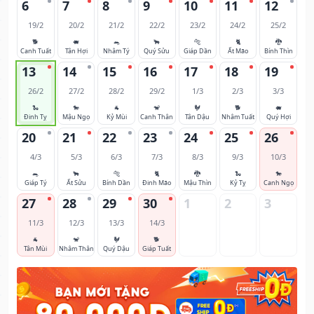
6
7
8
9
10
11
12
19/2
20/2
21/2
22/2
23/2
24/2
25/2
🐕
🐖
🐀
🐂
🐅
🐈
🐉
Canh Tuất
Tân Hợi
Nhâm Tý
Quý Sửu
Giáp Dần
Ất Mão
Bính Thìn
13
14
15
16
17
18
19
26/2
27/2
28/2
29/2
1/3
2/3
3/3
🐍
🐎
🐐
🐒
🐓
🐕
🐖
Đinh Tỵ
Mậu Ngọ
Kỷ Mùi
Canh Thân
Tân Dậu
Nhâm Tuất
Quý Hợi
20
21
22
23
24
25
26
4/3
5/3
6/3
7/3
8/3
9/3
10/3
🐀
🐂
🐅
🐈
🐉
🐍
🐎
Giáp Tý
Ất Sửu
Bính Dần
Đinh Mão
Mậu Thìn
Kỷ Tỵ
Canh Ngọ
27
28
29
30
1
2
3
11/3
12/3
13/3
14/3
🐐
🐒
🐓
🐕
Tân Mùi
Nhâm Thân
Quý Dậu
Giáp Tuất