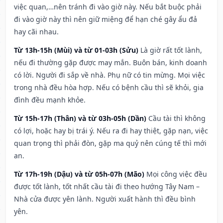
việc quan,…nên tránh đi vào giờ này. Nếu bắt buộc phải
đi vào giờ này thì nên giữ miệng để hạn ché gây ẩu đả
hay cãi nhau.
Từ 13h-15h (Mùi) và từ 01-03h (Sửu)
Là giờ rất tốt lành,
nếu đi thường gặp được may mắn. Buôn bán, kinh doanh
có lời. Người đi sắp về nhà. Phụ nữ có tin mừng. Mọi việc
trong nhà đều hòa hợp. Nếu có bệnh cầu thì sẽ khỏi, gia
đình đều mạnh khỏe.
Từ 15h-17h (Thân) và từ 03h-05h (Dần)
Cầu tài thì không
có lợi, hoặc hay bị trái ý. Nếu ra đi hay thiệt, gặp nạn, việc
quan trọng thì phải đòn, gặp ma quỷ nên cúng tế thì mới
an.
Từ 17h-19h (Dậu) và từ 05h-07h (Mão)
Mọi công việc đều
được tốt lành, tốt nhất cầu tài đi theo hướng Tây Nam –
Nhà cửa được yên lành. Người xuất hành thì đều bình
yên.