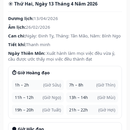
☀️ Thứ Hai, Ngày 13 Tháng 4 Năm 2026
Dương lịch:
13/04/2026
Âm lịch:
26/02/2026
Can chi:
Ngày: Đinh Tỵ, Tháng: Tân Mão, Năm: Bính Ngọ
Tiết khí:
Thanh minh
Ngày Thiên Môn:
Xuất hành làm mọi việc đều vừa ý,
cầu được ước thấy mọi việc đều thành đạt
⏱️ Giờ Hoàng đạo
1h – 2h
(Giờ Sửu)
7h – 8h
(Giờ Thìn)
11h – 12h
(Giờ Ngọ)
13h – 14h
(Giờ Mùi)
19h – 20h
(Giờ Tuất)
21h – 22h
(Giờ Hợi)
🌑 Giờ Hắc đạo