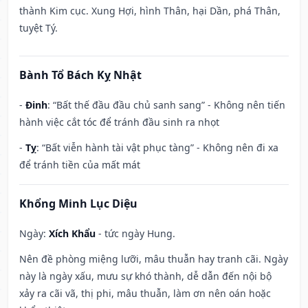
thành Kim cục. Xung Hợi, hình Thân, hại Dần, phá Thân,
tuyệt Tý.
Bành Tổ Bách Kỵ Nhật
-
Đinh
: “Bất thế đầu đầu chủ sanh sang” - Không nên tiến
hành việc cắt tóc để tránh đầu sinh ra nhọt
-
Tỵ
: “Bất viễn hành tài vật phục tàng” - Không nên đi xa
để tránh tiền của mất mát
Khổng Minh Lục Diệu
Ngày:
Xích Khẩu
- tức ngày Hung.
Nên đề phòng miệng lưỡi, mâu thuẫn hay tranh cãi. Ngày
này là ngày xấu, mưu sự khó thành, dễ dẫn đến nội bộ
xảy ra cãi vã, thị phi, mâu thuẫn, làm ơn nên oán hoặc