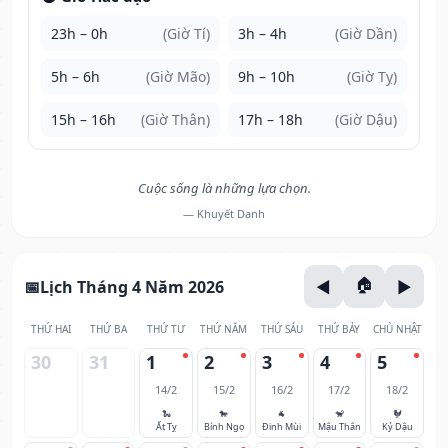
23h – 0h
(Giờ Tí)
3h – 4h
(Giờ Dần)
5h – 6h
(Giờ Mão)
9h – 10h
(Giờ Tỵ)
15h – 16h
(Giờ Thân)
17h – 18h
(Giờ Dậu)
Cuộc sống là những lựa chọn.
— Khuyết Danh
Lịch Tháng 4 Năm 2026
THỨ HAI
THỨ BA
THỨ TƯ
THỨ NĂM
THỨ SÁU
THỨ BẢY
CHỦ NHẬT
30
31
1
2
3
4
5
14/2
15/2
16/2
17/2
18/2
🐍
🐎
🐐
🐒
🐓
Ất Tỵ
Bính Ngọ
Đinh Mùi
Mậu Thân
Kỷ Dậu