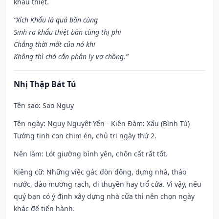
khẩu thiệt.
“Xích Khẩu là quả bần cùng
Sinh ra khẩu thiệt bàn cùng thị phi
Chẳng thời mất của nó khi
Không thì chó cắn phân ly vợ chồng.”
Nhị Thập Bát Tú
Tên sao
: Sao Nguy
Tên ngày
: Nguy Nguyệt Yến - Kiên Đàm: Xấu (Bình Tú)
Tướng tinh con chim én, chủ trị ngày thứ 2.
Nên làm
: Lót giường bình yên, chôn cất rất tốt.
Kiêng cữ
: Những việc gác đòn đông, dựng nhà, tháo
nước, đào mương rạch, đi thuyền hay trổ cửa. Vì vậy, nếu
quý bạn có ý định xây dựng nhà cửa thì nên chọn ngày
khác để tiến hành.