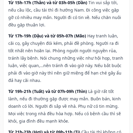
Từ 15h-17h (Thân) và từ 03h-05h (Dần)
Tin vui sắp tới,
nếu cầu lộc, cầu tài thì đi hướng Nam. Đi công việc gặp
gỡ có nhiều may mắn. Người đi có tin về. Nếu chăn nuôi
đều gặp thuận lợi.
Từ 17h-19h (Dậu) và từ 05h-07h (Mão)
Hay tranh luận,
cãi cọ, gây chuyện đói kém, phải đề phòng. Người ra đi
tốt nhất nên hoãn lại. Phòng người người nguyền rủa,
tránh lây bệnh. Nói chung những việc như hội họp, tranh
luận, việc quan,…nên tránh đi vào giờ này. Nếu bắt buộc
phải đi vào giờ này thì nên giữ miệng để hạn ché gây ẩu
đả hay cãi nhau.
Từ 19h-21h (Tuất) và từ 07h-09h (Thìn)
Là giờ rất tốt
lành, nếu đi thường gặp được may mắn. Buôn bán, kinh
doanh có lời. Người đi sắp về nhà. Phụ nữ có tin mừng.
Mọi việc trong nhà đều hòa hợp. Nếu có bệnh cầu thì sẽ
khỏi, gia đình đều mạnh khỏe.
Từ 21h-23h (Hợi) và từ 09h-11h (Tị)
Cầu tài thì không có