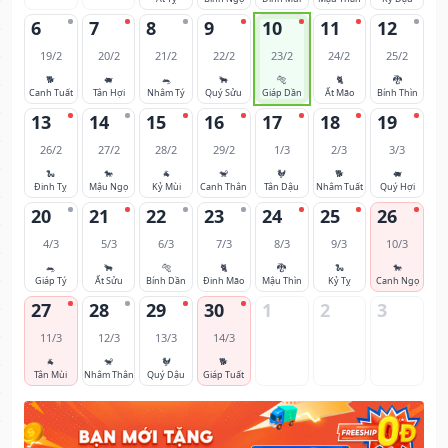
6
7
8
9
10
11
12
19/2
20/2
21/2
22/2
23/2
24/2
25/2
🐕
🐖
🐀
🐂
🐅
🐈
🐉
Canh Tuất
Tân Hợi
Nhâm Tý
Quý Sửu
Giáp Dần
Ất Mão
Bính Thìn
13
14
15
16
17
18
19
26/2
27/2
28/2
29/2
1/3
2/3
3/3
🐍
🐎
🐐
🐒
🐓
🐕
🐖
Đinh Tỵ
Mậu Ngọ
Kỷ Mùi
Canh Thân
Tân Dậu
Nhâm Tuất
Quý Hợi
20
21
22
23
24
25
26
4/3
5/3
6/3
7/3
8/3
9/3
10/3
🐀
🐂
🐅
🐈
🐉
🐍
🐎
Giáp Tý
Ất Sửu
Bính Dần
Đinh Mão
Mậu Thìn
Kỷ Tỵ
Canh Ngọ
27
28
29
30
1
2
3
11/3
12/3
13/3
14/3
🐐
🐒
🐓
🐕
Tân Mùi
Nhâm Thân
Quý Dậu
Giáp Tuất