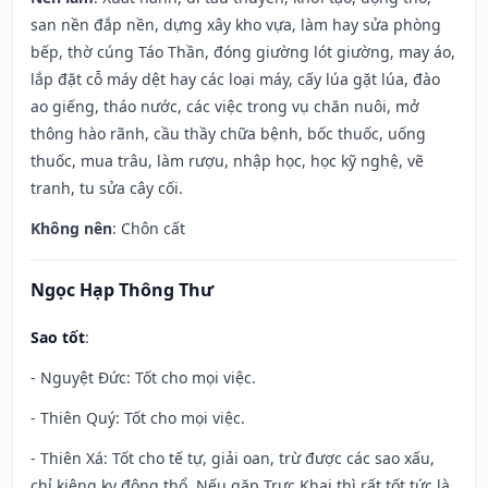
san nền đắp nền, dựng xây kho vựa, làm hay sửa phòng
bếp, thờ cúng Táo Thần, đóng giường lót giường, may áo,
lắp đặt cỗ máy dệt hay các loại máy, cấy lúa gặt lúa, đào
ao giếng, tháo nước, các việc trong vụ chăn nuôi, mở
thông hào rãnh, cầu thầy chữa bệnh, bốc thuốc, uống
thuốc, mua trâu, làm rượu, nhập học, học kỹ nghệ, vẽ
tranh, tu sửa cây cối.
Không nên
: Chôn cất
Ngọc Hạp Thông Thư
Sao tốt
:
- Nguyệt Đức: Tốt cho mọi việc.
- Thiên Quý: Tốt cho mọi việc.
- Thiên Xá: Tốt cho tế tự, giải oan, trừ được các sao xấu,
chỉ kiêng kỵ động thổ. Nếu gặp Trực Khai thì rất tốt tức là