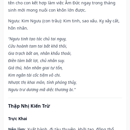
tên cho con kết hợp làm việc Âm Đức ngay trong tháng
sinh mới mong nuôi con khôn lớn được.
Ngưu: Kim Ngưu (con trâu): Kim tinh, sao xấu. Kỵ xây cất,
hôn nhân.
“Ngưu tinh tạo tác chủ tai nguy,
Cửu hoành tam tai bất khả thôi,
Gia trạch bất an, nhân khẩu thoái,
Điền tàm bất lợi, chủ nhân suy.
Giá thú, hôn nhân giai tự tổn,
Kim ngân tài cốc tiệm vô chi.
Nhược thị khai môn, tính phóng thủy,
Ngưu trư dương mã diệc thương bi.”
Thập Nhị Kiến Trừ
Trực Khai
Nên làm
: Xuất hành, đi tàu thuyền, khởi tạo, động thổ,