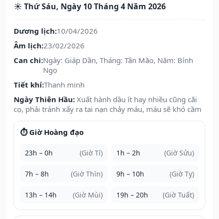
☀️ Thứ Sáu, Ngày 10 Tháng 4 Năm 2026
Dương lịch:
10/04/2026
Âm lịch:
23/02/2026
Can chi:
Ngày: Giáp Dần, Tháng: Tân Mão, Năm: Bính
Ngọ
Tiết khí:
Thanh minh
Ngày Thiên Hầu:
Xuất hành dầu ít hay nhiều cũng cãi
cọ, phải tránh xẩy ra tai nạn chảy máu, máu sẽ khó cầm
⏱️ Giờ Hoàng đạo
23h – 0h
(Giờ Tí)
1h – 2h
(Giờ Sửu)
7h – 8h
(Giờ Thìn)
9h – 10h
(Giờ Tỵ)
13h – 14h
(Giờ Mùi)
19h – 20h
(Giờ Tuất)