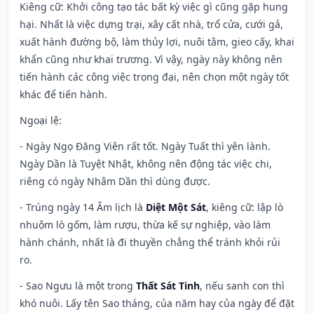
Kiêng cữ
: Khởi công tạo tác bất kỳ việc gì cũng gặp hung
hại. Nhất là việc dựng trại, xây cất nhà, trổ cửa, cưới gả,
xuất hành đường bộ, làm thủy lợi, nuôi tằm, gieo cấy, khai
khẩn cũng như khai trương. Vì vậy, ngày này không nên
tiến hành các công việc trọng đại, nên chọn một ngày tốt
khác để tiến hành.
Ngoại lệ
:
- Ngày Ngọ Đăng Viên rất tốt. Ngày Tuất thì yên lành.
Ngày Dần là Tuyệt Nhật, không nên động tác việc chi,
riêng có ngày Nhâm Dần thì dùng được.
- Trúng ngày 14 Âm lịch là
Diệt Một Sát
, kiêng cữ: lập lò
nhuộm lò gốm, làm rượu, thừa kế sự nghiệp, vào làm
hành chánh, nhất là đi thuyền chẳng thể tránh khỏi rủi
ro.
- Sao Ngưu là một trong
Thất Sát Tinh
, nếu sanh con thì
khó nuôi. Lấy tên Sao tháng, của năm hay của ngày để đặt