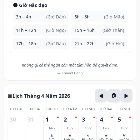
🌑 Giờ Hắc đạo
3h – 4h
(Giờ Dần)
5h – 6h
(Giờ Mão)
11h – 12h
(Giờ Ngọ)
15h – 16h
(Giờ Thân)
17h – 18h
(Giờ Dậu)
21h – 22h
(Giờ Hợi)
Không gì có thể ngăn cản một tâm hồn đã quyết định.
— Khuyết Danh
Lịch Tháng 4 Năm 2026
THỨ HAI
THỨ BA
THỨ TƯ
THỨ NĂM
THỨ SÁU
THỨ BẢY
CHỦ NHẬT
30
31
1
2
3
4
5
14/2
15/2
16/2
17/2
18/2
🐍
🐎
🐐
🐒
🐓
Ất Tỵ
Bính Ngọ
Đinh Mùi
Mậu Thân
Kỷ Dậu