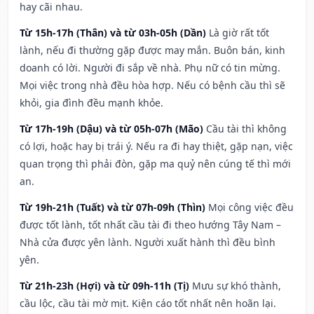
hay cãi nhau.
Từ 15h-17h (Thân) và từ 03h-05h (Dần)
Là giờ rất tốt
lành, nếu đi thường gặp được may mắn. Buôn bán, kinh
doanh có lời. Người đi sắp về nhà. Phụ nữ có tin mừng.
Mọi việc trong nhà đều hòa hợp. Nếu có bệnh cầu thì sẽ
khỏi, gia đình đều mạnh khỏe.
Từ 17h-19h (Dậu) và từ 05h-07h (Mão)
Cầu tài thì không
có lợi, hoặc hay bị trái ý. Nếu ra đi hay thiệt, gặp nạn, việc
quan trọng thì phải đòn, gặp ma quỷ nên cúng tế thì mới
an.
Từ 19h-21h (Tuất) và từ 07h-09h (Thìn)
Mọi công việc đều
được tốt lành, tốt nhất cầu tài đi theo hướng Tây Nam –
Nhà cửa được yên lành. Người xuất hành thì đều bình
yên.
Từ 21h-23h (Hợi) và từ 09h-11h (Tị)
Mưu sự khó thành,
cầu lộc, cầu tài mờ mịt. Kiện cáo tốt nhất nên hoãn lại.