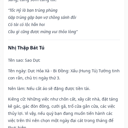
“Tốc Hỷ là bạn trùng phùng
Gặp trùng gặp bạn vợ chồng sánh đôi
Có tài có lộc hẳn hoi
Cầu gì cũng được mừng vui thỏa lòng”
Nhị Thập Bát Tú
Tên sao
: Sao Dực
Tên ngày
: Dực Hỏa Xà - Bi Đồng: Xấu (Hung Tú) Tướng tinh
con rắn, chủ trị ngày thứ 3.
Nên làm
: Nếu cắt áo sẽ đặng được tiền tài.
Kiêng cữ
: Những việc như chôn cất, xây cất nhà, đặt táng
kê gác, gác đòn đông, cưới gã, trổ cửa gắn cửa, các việc
thủy lợi. Vì vậy, nếu quý bạn đang muốn tiến hành các
việc trên thì nên chọn một ngày đại cát trong tháng để
thực hiện.