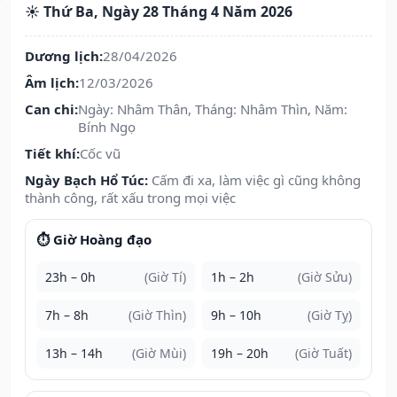
☀️ Thứ Ba, Ngày 28 Tháng 4 Năm 2026
Dương lịch:
28/04/2026
Âm lịch:
12/03/2026
Can chi:
Ngày: Nhâm Thân, Tháng: Nhâm Thìn, Năm:
Bính Ngọ
Tiết khí:
Cốc vũ
Ngày Bạch Hổ Túc:
Cấm đi xa, làm việc gì cũng không
thành công, rất xấu trong mọi việc
⏱️ Giờ Hoàng đạo
23h – 0h
(Giờ Tí)
1h – 2h
(Giờ Sửu)
7h – 8h
(Giờ Thìn)
9h – 10h
(Giờ Tỵ)
13h – 14h
(Giờ Mùi)
19h – 20h
(Giờ Tuất)