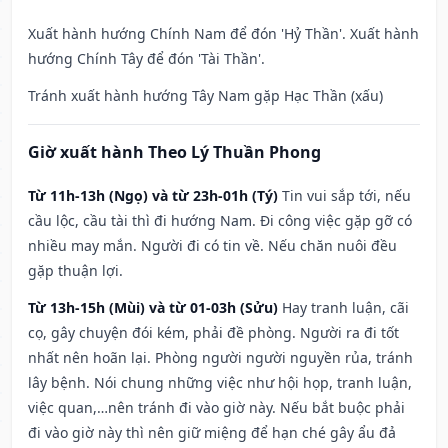
Xuất hành hướng Chính Nam để đón 'Hỷ Thần'. Xuất hành
hướng Chính Tây để đón 'Tài Thần'.
Tránh xuất hành hướng Tây Nam gặp Hạc Thần (xấu)
Giờ xuất hành Theo Lý Thuần Phong
Từ 11h-13h (Ngọ) và từ 23h-01h (Tý)
Tin vui sắp tới, nếu
cầu lộc, cầu tài thì đi hướng Nam. Đi công việc gặp gỡ có
nhiều may mắn. Người đi có tin về. Nếu chăn nuôi đều
gặp thuận lợi.
Từ 13h-15h (Mùi) và từ 01-03h (Sửu)
Hay tranh luận, cãi
cọ, gây chuyện đói kém, phải đề phòng. Người ra đi tốt
nhất nên hoãn lại. Phòng người người nguyền rủa, tránh
lây bệnh. Nói chung những việc như hội họp, tranh luận,
việc quan,…nên tránh đi vào giờ này. Nếu bắt buộc phải
đi vào giờ này thì nên giữ miệng để hạn ché gây ẩu đả