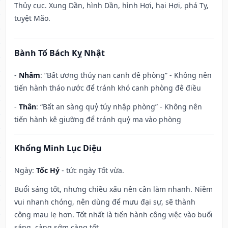
Thủy cục. Xung Dần, hình Dần, hình Hợi, hại Hợi, phá Tỵ,
tuyệt Mão.
Bành Tổ Bách Kỵ Nhật
-
Nhâm
: “Bất ương thủy nan canh đê phòng” - Không nên
tiến hành tháo nước để tránh khó canh phòng đê điều
-
Thân
: “Bất an sàng quỷ túy nhập phòng” - Không nên
tiến hành kê giường để tránh quỷ ma vào phòng
Khổng Minh Lục Diệu
Ngày:
Tốc Hỷ
- tức ngày Tốt vừa.
Buổi sáng tốt, nhưng chiều xấu nên cần làm nhanh. Niềm
vui nhanh chóng, nên dùng để mưu đại sự, sẽ thành
công mau lẹ hơn. Tốt nhất là tiến hành công việc vào buổi
sáng, càng sớm càng tốt.