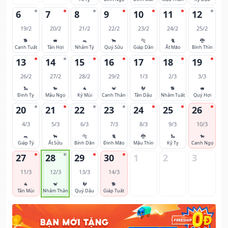
6
7
8
9
10
11
12
19/2
20/2
21/2
22/2
23/2
24/2
25/2
🐕
🐖
🐀
🐂
🐅
🐈
🐉
Canh Tuất
Tân Hợi
Nhâm Tý
Quý Sửu
Giáp Dần
Ất Mão
Bính Thìn
13
14
15
16
17
18
19
26/2
27/2
28/2
29/2
1/3
2/3
3/3
🐍
🐎
🐐
🐒
🐓
🐕
🐖
Đinh Tỵ
Mậu Ngọ
Kỷ Mùi
Canh Thân
Tân Dậu
Nhâm Tuất
Quý Hợi
20
21
22
23
24
25
26
4/3
5/3
6/3
7/3
8/3
9/3
10/3
🐀
🐂
🐅
🐈
🐉
🐍
🐎
Giáp Tý
Ất Sửu
Bính Dần
Đinh Mão
Mậu Thìn
Kỷ Tỵ
Canh Ngọ
27
28
29
30
1
2
3
11/3
12/3
13/3
14/3
🐐
🐒
🐓
🐕
Tân Mùi
Nhâm Thân
Quý Dậu
Giáp Tuất