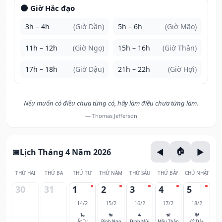
🌑 Giờ Hắc đạo
3h – 4h
(Giờ Dần)
5h – 6h
(Giờ Mão)
11h – 12h
(Giờ Ngọ)
15h – 16h
(Giờ Thân)
17h – 18h
(Giờ Dậu)
21h – 22h
(Giờ Hợi)
Nếu muốn có điều chưa từng có, hãy làm điều chưa từng làm.
— Thomas Jefferson
Lịch Tháng 4 Năm 2026
THỨ HAI
THỨ BA
THỨ TƯ
THỨ NĂM
THỨ SÁU
THỨ BẢY
CHỦ NHẬT
30
31
1
2
3
4
5
14/2
15/2
16/2
17/2
18/2
🐍
🐎
🐐
🐒
🐓
Ất Tỵ
Bính Ngọ
Đinh Mùi
Mậu Thân
Kỷ Dậu