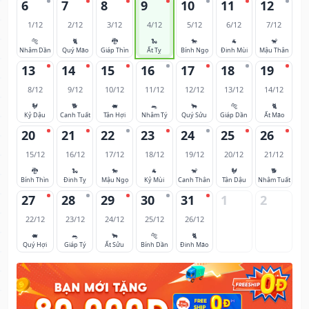
6
7
8
9
10
11
12
1/12
2/12
3/12
4/12
5/12
6/12
7/12
🐅
🐈
🐉
🐍
🐎
🐐
🐒
Nhâm Dần
Quý Mão
Giáp Thìn
Ất Tỵ
Bính Ngọ
Đinh Mùi
Mậu Thân
13
14
15
16
17
18
19
8/12
9/12
10/12
11/12
12/12
13/12
14/12
🐓
🐕
🐖
🐀
🐂
🐅
🐈
Kỷ Dậu
Canh Tuất
Tân Hợi
Nhâm Tý
Quý Sửu
Giáp Dần
Ất Mão
20
21
22
23
24
25
26
15/12
16/12
17/12
18/12
19/12
20/12
21/12
🐉
🐍
🐎
🐐
🐒
🐓
🐕
Bính Thìn
Đinh Tỵ
Mậu Ngọ
Kỷ Mùi
Canh Thân
Tân Dậu
Nhâm Tuất
27
28
29
30
31
1
2
22/12
23/12
24/12
25/12
26/12
🐖
🐀
🐂
🐅
🐈
Quý Hợi
Giáp Tý
Ất Sửu
Bính Dần
Đinh Mão