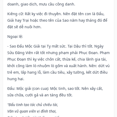
doanh, giao dịch, mưu cầu công danh.
Kiêng cữ
: Rất kỵ việc đi thuyền. Nên đặt tên con là Đẩu,
Giải hay Trại hoặc theo tên của Sao năm hay tháng đó để
đặt sẽ dễ nuôi hơn.
Ngoại lệ
:
- Sao Đẩu Mộc Giải tại Tỵ mất sức. Tại Dậu thì tốt. Ngày
Sửu Đăng Viên rất tốt nhưng phạm phải Phục Đoạn. Phạm
Phục Đoạn thì kỵ việc chôn cất, thừa kế, chia lãnh gia tài,
khởi công làm lò nhuộm lò gốm và xuất hành. Nên: dứt vú
trẻ em, lấp hang lỗ, làm cầu tiêu, xây tường, kết dứt điều
hung hại.
Đẩu: Mộc giải (con cua): Mộc tinh, sao tốt. Nên xây cất,
sửa chữa, cưới gả và an táng đều tốt.
“Đẩu tinh tạo tác chủ chiêu tài,
Văn vũ quan viên vị đỉnh thai,