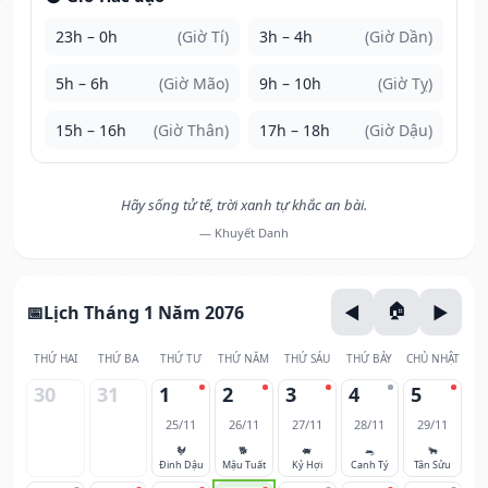
23h – 0h
(Giờ Tí)
3h – 4h
(Giờ Dần)
5h – 6h
(Giờ Mão)
9h – 10h
(Giờ Tỵ)
15h – 16h
(Giờ Thân)
17h – 18h
(Giờ Dậu)
Hãy sống tử tế, trời xanh tự khắc an bài.
— Khuyết Danh
Lịch Tháng 1 Năm 2076
THỨ HAI
THỨ BA
THỨ TƯ
THỨ NĂM
THỨ SÁU
THỨ BẢY
CHỦ NHẬT
30
31
1
2
3
4
5
25/11
26/11
27/11
28/11
29/11
🐓
🐕
🐖
🐀
🐂
Đinh Dậu
Mậu Tuất
Kỷ Hợi
Canh Tý
Tân Sửu