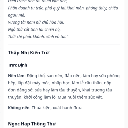
Điền trạch tiền tài thiên vạn tiến,
Phần doanh tu trúc, phú quý lai.Khai môn, phóng thủy, chiêu
ngưu mã,
Vượng tài nam nữ chủ hòa hài,
Ngộ thử cát tinh lai chiến hộ,
Thời chi phúc khánh, vĩnh vô tai.”
Thập Nhị Kiến Trừ
Trực Định
Nên làm
: Động thổ, san nền, đắp nền, làm hay sửa phòng
bếp, lắp đặt máy móc, nhập học, làm lễ cầu thân, nộp
đơn dâng sớ, sửa hay làm tàu thuyền, khai trương tàu
thuyền, khởi công làm lò. Mua nuôi thêm súc vật.
Không nên
: Thưa kiện, xuất hành đi xa
Ngọc Hạp Thông Thư