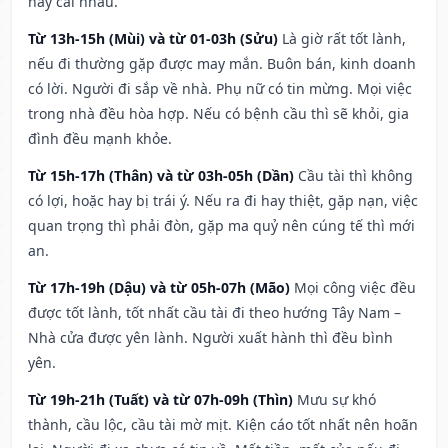
hay cãi nhau.
Từ 13h-15h (Mùi) và từ 01-03h (Sửu)
Là giờ rất tốt lành,
nếu đi thường gặp được may mắn. Buôn bán, kinh doanh
có lời. Người đi sắp về nhà. Phụ nữ có tin mừng. Mọi việc
trong nhà đều hòa hợp. Nếu có bệnh cầu thì sẽ khỏi, gia
đình đều mạnh khỏe.
Từ 15h-17h (Thân) và từ 03h-05h (Dần)
Cầu tài thì không
có lợi, hoặc hay bị trái ý. Nếu ra đi hay thiệt, gặp nạn, việc
quan trọng thì phải đòn, gặp ma quỷ nên cúng tế thì mới
an.
Từ 17h-19h (Dậu) và từ 05h-07h (Mão)
Mọi công việc đều
được tốt lành, tốt nhất cầu tài đi theo hướng Tây Nam –
Nhà cửa được yên lành. Người xuất hành thì đều bình
yên.
Từ 19h-21h (Tuất) và từ 07h-09h (Thìn)
Mưu sự khó
thành, cầu lộc, cầu tài mờ mịt. Kiện cáo tốt nhất nên hoãn