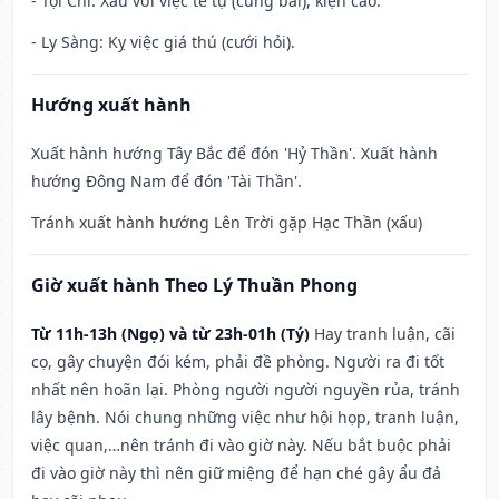
- Tội Chỉ: Xấu với việc tế tự (cúng bái), kiện cáo.
- Ly Sàng: Kỵ việc giá thú (cưới hỏi).
Hướng xuất hành
Xuất hành hướng Tây Bắc để đón 'Hỷ Thần'. Xuất hành
hướng Đông Nam để đón 'Tài Thần'.
Tránh xuất hành hướng Lên Trời gặp Hạc Thần (xấu)
Giờ xuất hành Theo Lý Thuần Phong
Từ 11h-13h (Ngọ) và từ 23h-01h (Tý)
Hay tranh luận, cãi
cọ, gây chuyện đói kém, phải đề phòng. Người ra đi tốt
nhất nên hoãn lại. Phòng người người nguyền rủa, tránh
lây bệnh. Nói chung những việc như hội họp, tranh luận,
việc quan,…nên tránh đi vào giờ này. Nếu bắt buộc phải
đi vào giờ này thì nên giữ miệng để hạn ché gây ẩu đả