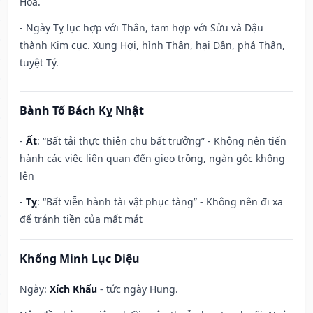
Hỏa.
- Ngày Tỵ lục hợp với Thân, tam hợp với Sửu và Dậu
thành Kim cục. Xung Hợi, hình Thân, hại Dần, phá Thân,
tuyệt Tý.
Bành Tổ Bách Kỵ Nhật
-
Ất
: “Bất tải thực thiên chu bất trưởng” - Không nên tiến
hành các việc liên quan đến gieo trồng, ngàn gốc không
lên
-
Tỵ
: “Bất viễn hành tài vật phục tàng” - Không nên đi xa
để tránh tiền của mất mát
Khổng Minh Lục Diệu
Ngày:
Xích Khẩu
- tức ngày Hung.