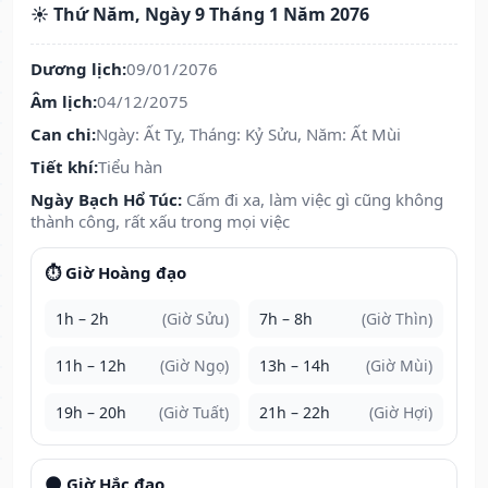
☀️ Thứ Năm, Ngày 9 Tháng 1 Năm 2076
Dương lịch:
09/01/2076
Âm lịch:
04/12/2075
Can chi:
Ngày: Ất Tỵ, Tháng: Kỷ Sửu, Năm: Ất Mùi
Tiết khí:
Tiểu hàn
Ngày Bạch Hổ Túc:
Cấm đi xa, làm việc gì cũng không
thành công, rất xấu trong mọi việc
⏱️ Giờ Hoàng đạo
1h – 2h
(Giờ Sửu)
7h – 8h
(Giờ Thìn)
11h – 12h
(Giờ Ngọ)
13h – 14h
(Giờ Mùi)
19h – 20h
(Giờ Tuất)
21h – 22h
(Giờ Hợi)
🌑 Giờ Hắc đạo