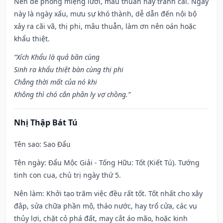
Nên đề phòng miệng lưỡi, mâu thuẫn hay tranh cãi. Ngày
này là ngày xấu, mưu sự khó thành, dễ dẫn đến nội bộ
xảy ra cãi vã, thị phi, mâu thuẫn, làm ơn nên oán hoặc
khẩu thiệt.
“Xích Khẩu là quả bần cùng
Sinh ra khẩu thiệt bàn cùng thị phi
Chẳng thời mất của nó khi
Không thì chó cắn phân ly vợ chồng.”
Nhị Thập Bát Tú
Tên sao
: Sao Đẩu
Tên ngày
: Đẩu Mộc Giải - Tống Hữu: Tốt (Kiết Tú). Tướng
tinh con cua, chủ trị ngày thứ 5.
Nên làm
: Khởi tạo trăm việc đều rất tốt. Tốt nhất cho xây
đắp, sửa chữa phần mộ, tháo nước, hay trổ cửa, các vụ
thủy lợi, chặt cỏ phá đất, may cắt áo mão, hoặc kinh