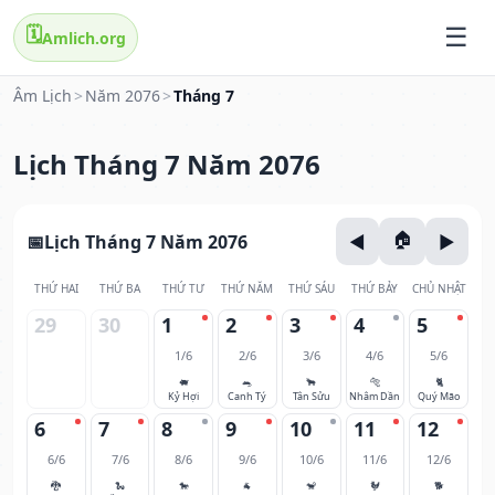
🗓️
Amlich.org
Âm Lịch
>
Năm 2076
>
Tháng 7
Lịch Tháng 7 Năm 2076
Lịch Tháng 7 Năm 2076
THỨ HAI
THỨ BA
THỨ TƯ
THỨ NĂM
THỨ SÁU
THỨ BẢY
CHỦ NHẬT
29
30
1
2
3
4
5
1/6
2/6
3/6
4/6
5/6
🐖
🐀
🐂
🐅
🐈
Kỷ Hợi
Canh Tý
Tân Sửu
Nhâm Dần
Quý Mão
6
7
8
9
10
11
12
6/6
7/6
8/6
9/6
10/6
11/6
12/6
🐉
🐍
🐎
🐐
🐒
🐓
🐕