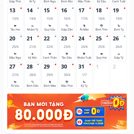
Giáp Thìn
Ất Tỵ
Bính Ngọ
Đinh Mùi
Mậu Thân
Kỷ Dậu
Canh Tuất
13
14
15
16
17
18
19
13/6
14/6
15/6
16/6
17/6
18/6
19/6
🐖
🐀
🐂
🐅
🐈
🐉
🐍
Tân Hợi
Nhâm Tý
Quý Sửu
Giáp Dần
Ất Mão
Bính Thìn
Đinh Tỵ
20
21
22
23
24
25
26
20/6
21/6
22/6
23/6
24/6
25/6
26/6
🐎
🐐
🐒
🐓
🐕
🐖
🐀
Mậu Ngọ
Kỷ Mùi
Canh Thân
Tân Dậu
Nhâm Tuất
Quý Hợi
Giáp Tý
27
28
29
30
31
1
2
27/6
28/6
29/6
30/6
1/7
🐂
🐅
🐈
🐉
🐍
Ất Sửu
Bính Dần
Đinh Mão
Mậu Thìn
Kỷ Tỵ