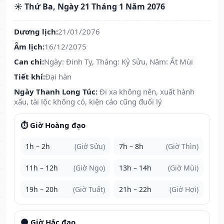
☀️ Thứ Ba, Ngày 21 Tháng 1 Năm 2076
Dương lịch:
21/01/2076
Âm lịch:
16/12/2075
Can chi:
Ngày: Đinh Tỵ, Tháng: Kỷ Sửu, Năm: Ất Mùi
Tiết khí:
Đại hàn
Ngày Thanh Long Túc:
Đi xa không nên, xuất hành
xấu, tài lộc không có, kiện cáo cũng đuối lý
⏱️ Giờ Hoàng đạo
1h – 2h
(Giờ Sửu)
7h – 8h
(Giờ Thìn)
11h – 12h
(Giờ Ngọ)
13h – 14h
(Giờ Mùi)
19h – 20h
(Giờ Tuất)
21h – 22h
(Giờ Hợi)
🌑 Giờ Hắc đạo