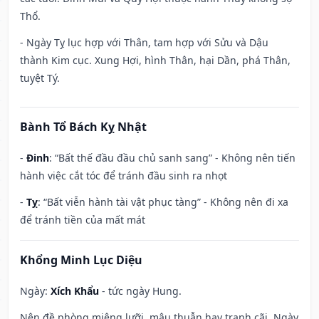
Thổ.
- Ngày Tỵ lục hợp với Thân, tam hợp với Sửu và Dậu
thành Kim cục. Xung Hợi, hình Thân, hại Dần, phá Thân,
tuyệt Tý.
Bành Tổ Bách Kỵ Nhật
-
Đinh
: “Bất thế đầu đầu chủ sanh sang” - Không nên tiến
hành việc cắt tóc để tránh đầu sinh ra nhọt
-
Tỵ
: “Bất viễn hành tài vật phục tàng” - Không nên đi xa
để tránh tiền của mất mát
Khổng Minh Lục Diệu
Ngày:
Xích Khẩu
- tức ngày Hung.
Nên đề phòng miệng lưỡi, mâu thuẫn hay tranh cãi. Ngày