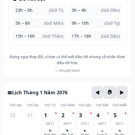
23h – 0h
(Giờ Tí)
3h – 4h
(Giờ Dần)
5h – 6h
(Giờ Mão)
9h – 10h
(Giờ Tỵ)
15h – 16h
(Giờ Thân)
17h – 18h
(Giờ Dậu)
Đừng ngại thay đổi, vì bạn có thể mất điều tốt nhưng sẽ nhận được
điều tốt hơn.
— Khuyết Danh
Lịch Tháng 1 Năm 2076
THỨ HAI
THỨ BA
THỨ TƯ
THỨ NĂM
THỨ SÁU
THỨ BẢY
CHỦ NHẬT
30
31
1
2
3
4
5
25/11
26/11
27/11
28/11
29/11
🐓
🐕
🐖
🐀
🐂
Đinh Dậu
Mậu Tuất
Kỷ Hợi
Canh Tý
Tân Sửu