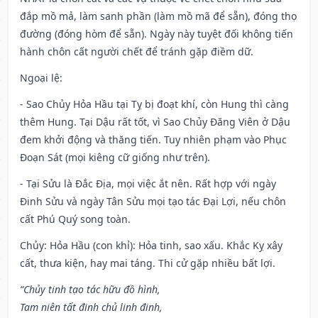
đắp mồ mả, làm sanh phần (làm mồ mã để sẵn), đóng thọ
đường (đóng hòm để sẵn). Ngày này tuyệt đối không tiến
hành chôn cất người chết để tránh gặp điềm dữ.
Ngoại lệ
:
- Sao Chủy Hỏa Hầu tại Tỵ bị đoạt khí, còn Hung thì càng
thêm Hung. Tại Dậu rất tốt, vì Sao Chủy Đăng Viên ở Dậu
đem khởi động và thăng tiến. Tuy nhiên phạm vào Phục
Đoạn Sát (mọi kiêng cữ giống như trên).
- Tại Sửu là Đắc Địa, mọi việc ắt nên. Rất hợp với ngày
Đinh Sửu và ngày Tân Sửu mọi tạo tác Đại Lợi, nếu chôn
cất Phú Quý song toàn.
Chủy: Hỏa Hầu (con khỉ): Hỏa tinh, sao xấu. Khắc Kỵ xây
cất, thưa kiện, hay mai táng. Thi cử gặp nhiều bất lợi.
“Chủy tinh tạo tác hữu đồ hình,
Tam niên tất đinh chủ linh đinh,