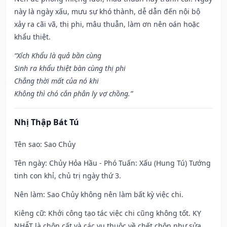
này là ngày xấu, mưu sự khó thành, dễ dẫn đến nội bộ
xảy ra cãi vã, thị phi, mâu thuẫn, làm ơn nên oán hoặc
khẩu thiệt.
“Xích Khẩu là quả bần cùng
Sinh ra khẩu thiệt bàn cùng thị phi
Chẳng thời mất của nó khi
Không thì chó cắn phân ly vợ chồng.”
Nhị Thập Bát Tú
Tên sao
: Sao Chủy
Tên ngày
: Chủy Hỏa Hầu - Phó Tuấn: Xấu (Hung Tú) Tướng
tinh con khỉ, chủ trị ngày thứ 3.
Nên làm
: Sao Chủy không nên làm bất kỳ việc chi.
Kiêng cữ
: Khởi công tạo tác việc chi cũng không tốt. KỴ
NHẤT là chôn cất và các vụ thuộc về chết chôn như sửa