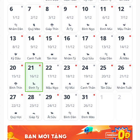
6
7
8
9
10
11
12
1/12
2/12
3/12
4/12
5/12
6/12
7/12
🐅
🐈
🐉
🐍
🐎
🐐
🐒
Nhâm Dần
Quý Mão
Giáp Thìn
Ất Tỵ
Bính Ngọ
Đinh Mùi
Mậu Thân
13
14
15
16
17
18
19
8/12
9/12
10/12
11/12
12/12
13/12
14/12
🐓
🐕
🐖
🐀
🐂
🐅
🐈
Kỷ Dậu
Canh Tuất
Tân Hợi
Nhâm Tý
Quý Sửu
Giáp Dần
Ất Mão
20
21
22
23
24
25
26
15/12
16/12
17/12
18/12
19/12
20/12
21/12
🐉
🐍
🐎
🐐
🐒
🐓
🐕
Bính Thìn
Đinh Tỵ
Mậu Ngọ
Kỷ Mùi
Canh Thân
Tân Dậu
Nhâm Tuất
27
28
29
30
31
1
2
22/12
23/12
24/12
25/12
26/12
🐖
🐀
🐂
🐅
🐈
Quý Hợi
Giáp Tý
Ất Sửu
Bính Dần
Đinh Mão