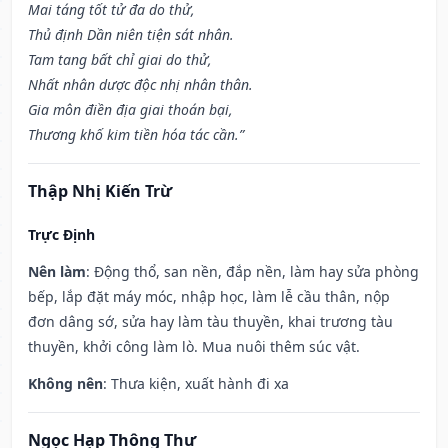
Mai táng tốt tử đa do thử,
Thủ định Dần niên tiện sát nhân.
Tam tang bất chỉ giai do thử,
Nhất nhân dược độc nhị nhân thân.
Gia môn điền địa giai thoán bại,
Thương khố kim tiền hóa tác cần.”
Thập Nhị Kiến Trừ
Trực Định
Nên làm
: Động thổ, san nền, đắp nền, làm hay sửa phòng
bếp, lắp đặt máy móc, nhập học, làm lễ cầu thân, nộp
đơn dâng sớ, sửa hay làm tàu thuyền, khai trương tàu
thuyền, khởi công làm lò. Mua nuôi thêm súc vật.
Không nên
: Thưa kiện, xuất hành đi xa
Ngọc Hạp Thông Thư