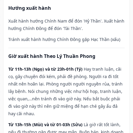
Hướng xuất hành
Xuất hành hướng Chính Nam để đón 'Hỷ Thần'. Xuất hành
hướng Chính Đông để đón 'Tài Thần'.
Tránh xuất hành hướng Chính Đông gặp Hạc Thần (xấu)
Giờ xuất hành Theo Lý Thuần Phong
Từ 11h-13h (Ngọ) và từ 23h-01h (Tý)
Hay tranh luận, cãi
cọ, gây chuyện đói kém, phải đề phòng. Người ra đi tốt
nhất nên hoãn lại. Phòng người người nguyền rủa, tránh
lây bệnh. Nói chung những việc như hội họp, tranh luận,
việc quan,…nên tránh đi vào giờ này. Nếu bắt buộc phải
đi vào giờ này thì nên giữ miệng để hạn ché gây ẩu đả
hay cãi nhau.
Từ 13h-15h (Mùi) và từ 01-03h (Sửu)
Là giờ rất tốt lành,
nếu đi thường gặp được may mắn. Buôn bán, kinh doanh