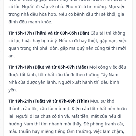
có lời. Người đi sắp về nhà. Phụ nữ có tin mừng. Mọi việc
trong nhà đều hòa hợp. Nếu có bệnh cầu thì sẽ khỏi, gia
đình đều mạnh khỏe.
Từ 15h-17h (Thân) và từ 03h-05h (Dần)
Cầu tài thì không
có lợi, hoặc hay bị trái ý. Nếu ra đi hay thiệt, gặp nạn, việc
quan trọng thì phải đòn, gặp ma quỷ nên cúng tế thì mới
an.
Từ 17h-19h (Dậu) và từ 05h-07h (Mão)
Mọi công việc đều
được tốt lành, tốt nhất cầu tài đi theo hướng Tây Nam –
Nhà cửa được yên lành. Người xuất hành thì đều bình
yên.
Từ 19h-21h (Tuất) và từ 07h-09h (Thìn)
Mưu sự khó
thành, cầu lộc, cầu tài mờ mịt. Kiện cáo tốt nhất nên hoãn
lại. Người đi xa chưa có tin về. Mất tiền, mất của nếu đi
hướng Nam thì tìm nhanh mới thấy. Đề phòng tranh cãi,
mâu thuẫn hay miệng tiếng tầm thường. Việc làm chậm,