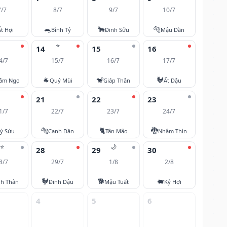
7/7
8/7
9/7
10/7
🐀
🐂
🐅
Ất Hợi
Bính Tý
Đinh Sửu
Mậu Dần
⭐
14
15
16
4/7
15/7
16/7
17/7
🐐
🐒
🐓
âm Ngọ
Quý Mùi
Giáp Thân
Ất Dậu
21
22
23
1/7
22/7
23/7
24/7
🐅
🐈
🐉
ỷ Sửu
Canh Dần
Tân Mão
Nhâm Thìn
⭐
🌙
28
29
30
8/7
29/7
1/8
2/8
🐓
🐕
🐖
nh Thân
Đinh Dậu
Mậu Tuất
Kỷ Hợi
4
5
6