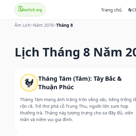
🗓️
Trang chủ
🔄
C
Amlich.org
Âm Lịch
>
Năm 2076
>
Tháng 8
Lịch Tháng 8 Năm 2
Tháng Tám (Tám): Tây Bắc &
🐓
Thuận Phúc
Tháng Tám mang ánh trăng tròn vằng vặc, tiếng trống l
rộn rã. Trẻ thơ phá cỗ Trung Thu, người lớn sum họp
thưởng trà. Tháng này tượng trưng cho sự đầy đủ, viên
mãn và niềm vui gia đình.