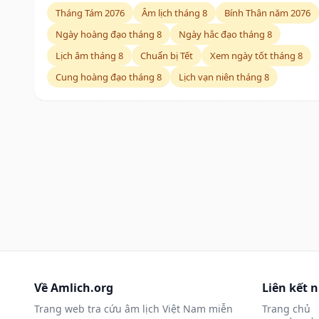
Tháng Tám 2076
Âm lịch tháng 8
Bính Thân năm 2076
Ngày hoàng đạo tháng 8
Ngày hắc đạo tháng 8
Lịch âm tháng 8
Chuẩn bị Tết
Xem ngày tốt tháng 8
Cung hoàng đạo tháng 8
Lịch vạn niên tháng 8
Về Amlich.org
Liên kết 
Trang web tra cứu âm lịch Việt Nam miễn
Trang chủ