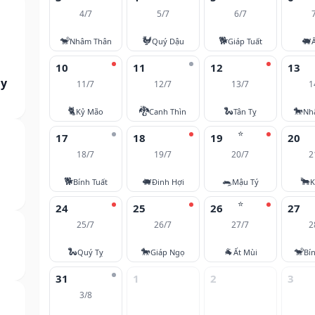
4/7
5/7
6/7
🐒
🐓
🐕
🐖
Nhâm Thân
Quý Dậu
Giáp Tuất
10
11
12
13
ày
11/7
12/7
13/7
1
🐈
🐉
🐍
🐎
Kỷ Mão
Canh Thìn
Tân Tỵ
Nh
⭐
17
18
19
20
18/7
19/7
20/7
2
🐕
🐖
🐀
🐂
Bính Tuất
Đinh Hợi
Mậu Tý
K
⭐
24
25
26
27
25/7
26/7
27/7
2
🐍
🐎
🐐
🐒
Quý Tỵ
Giáp Ngọ
Ất Mùi
Bí
31
1
2
3
3/8