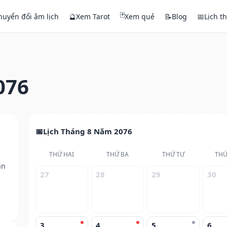
🃏
huyển đổi âm lịch
🔮
Xem Tarot
Xem quẻ
📝
Blog
📅
Lịch t
076
Lịch Tháng 8 Năm 2076
THỨ HAI
THỨ BA
THỨ TƯ
THỨ
ân
27
28
29
30
3
4
5
6