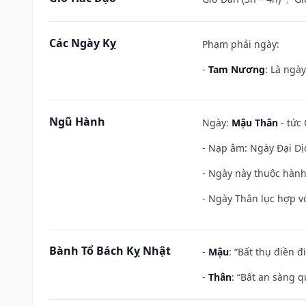
Các Ngày Kỵ
Phạm phải ngày:
-
Tam Nương
: Là ngà
Ngũ Hành
Ngày:
Mậu Thân
- tức 
- Nạp âm: Ngày Đại Dị
- Ngày này thuộc hành
- Ngày Thân lục hợp vớ
Bành Tổ Bách Kỵ Nhật
-
Mậu
: “Bất thụ điền 
-
Thân
: “Bất an sàng 