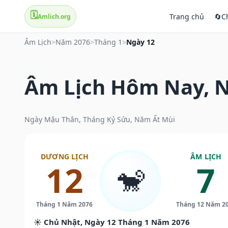
🗓️
Trang chủ
🔄
C
Amlich.org
Âm Lịch
>
Năm 2076
>
Tháng 1
>
Ngày 12
Âm Lịch Hôm Nay, N
Ngày Mậu Thân, Tháng Kỷ Sửu, Năm Ất Mùi
DƯƠNG LỊCH
ÂM LỊCH
12
7
🐒
Tháng 1 Năm 2076
Tháng 12 Năm 2
☀️ Chủ Nhật, Ngày 12 Tháng 1 Năm 2076