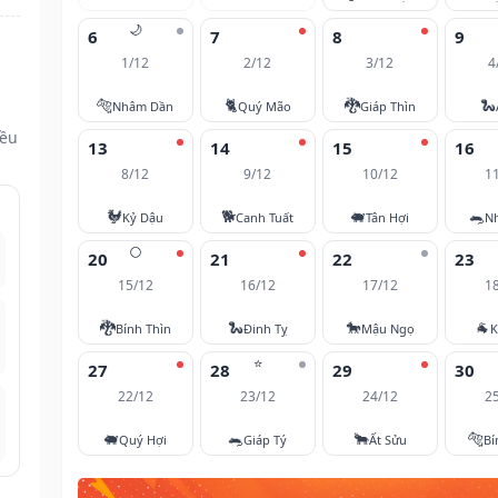
🌙
6
7
8
9
1/12
2/12
3/12
4
🐅
🐈
🐉
🐍
Nhâm Dần
Quý Mão
Giáp Thìn
đều
13
14
15
16
8/12
9/12
10/12
1
🐓
🐕
🐖
🐀
Kỷ Dậu
Canh Tuất
Tân Hợi
N
🌕
20
21
22
23
15/12
16/12
17/12
1
🐉
🐍
🐎
🐐
Bính Thìn
Đinh Tỵ
Mậu Ngọ
K
⭐
27
28
29
30
22/12
23/12
24/12
2
🐖
🐀
🐂
🐅
Quý Hợi
Giáp Tý
Ất Sửu
Bí