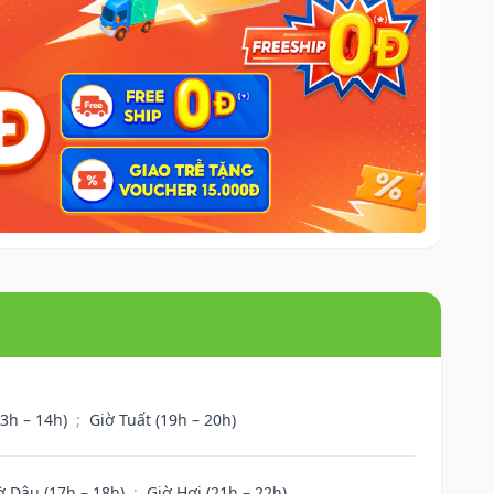
13h – 14h)
;
Giờ Tuất (19h – 20h)
ờ Dậu (17h – 18h)
;
Giờ Hợi (21h – 22h)