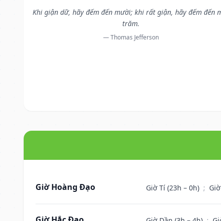
Khi giận dữ, hãy đếm đến mười; khi rất giận, hãy đếm đến 
trăm.
— Thomas Jefferson
Giờ Hoàng Đạo
Giờ Tí (23h – 0h)
;
Giờ
Giờ Hắc Đạo
Giờ Dần (3h – 4h)
;
Gi