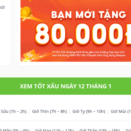
một
XEM TỐT XẤU NGÀY 12 THÁNG 1
 Sửu (1h – 2h)
;
Giờ Thìn (7h – 8h)
;
Giờ Tỵ (9h – 10h)
;
Giờ Mùi (
ờ Mão (5h – 6h)
;
Giờ Ngọ (11h – 12h)
;
Giờ Thân (15h – 16h)
;
Gi