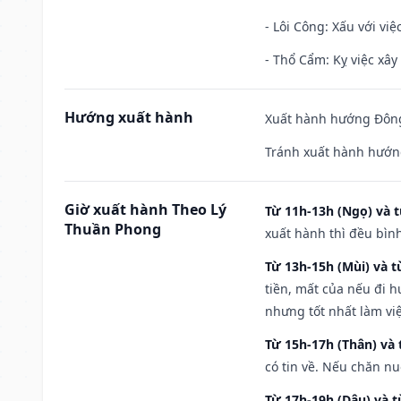
- Lôi Công: Xấu với vi
- Thổ Cẩm: Kỵ việc xây
Hướng xuất hành
Xuất hành hướng Đông
Tránh xuất hành hướng
Giờ xuất hành Theo Lý
Từ 11h-13h (Ngọ) và t
Thuần Phong
xuất hành thì đều bìn
Từ 13h-15h (Mùi) và t
tiền, mất của nếu đi 
nhưng tốt nhất làm vi
Từ 15h-17h (Thân) và 
có tin về. Nếu chăn nu
Từ 17h-19h (Dậu) và 