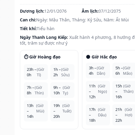
Dương lịch:
12/01/2076
Âm lịch:
07/12/2075
Can chi:
Ngày: Mậu Thân, Tháng: Kỷ Sửu, Năm: Ất Mùi
Tiết khí:
Tiểu hàn
Ngày Thanh Long Kiếp:
Xuất hành 4 phương, 8 hướng 
tốt, trăm sự được như ý
⏱️ Giờ Hoàng đạo
🌑 Giờ Hắc đạo
3h –
(Giờ
5h –
(Giờ
23h –
(Giờ
1h –
(Giờ
4h
Dần)
6h
Mão)
0h
Tí)
2h
Sửu)
11h
(Giờ
15h
(Giờ
7h –
(Giờ
9h –
(Giờ
–
Ngọ)
–
Thân)
8h
Thìn)
10h
Tỵ)
12h
16h
13h
(Giờ
19h
(Giờ
17h
(Giờ
21h
(Giờ
–
Mùi)
–
Tuất)
–
Dậu)
–
Hợi)
14h
20h
18h
22h