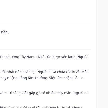
Thần'.
 đi theo hướng Tây Nam – Nhà cửa được yên lành. Người
 tốt nhất nên hoãn lại. Người đi xa chưa có tin về. Mất
 hay miệng tiếng tầm thường. Việc làm chậm, lâu la
ng Nam. Đi công việc gặp gỡ có nhiều may mắn. Người đi
 đề phòng. Người ra đi tốt nhất nên hoãn lại. Phòng