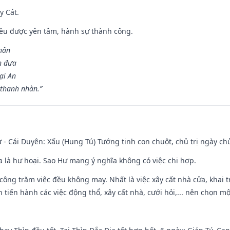
y Cát.
 đều được yên tâm, hành sự thành công.
hân
n đưa
ại An
 thanh nhàn.”
 - Cái Duyên: Xấu (Hung Tú) Tướng tinh con chuột, chủ trị ngày ch
ĩa là hư hoại. Sao Hư mang ý nghĩa không có việc chi hợp.
i công trăm việc đều không may. Nhất là việc xây cất nhà cửa, khai 
tiến hành các việc động thổ, xây cất nhà, cưới hỏi,... nên chọn mộ