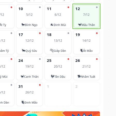
10
11
12
/12
5/12
6/12
7/12
🐎
🐐
🐒
Ất Tỵ
Bính Ngọ
Đinh Mùi
Mậu Thân
17
18
19
1/12
12/12
13/12
14/12
🐂
🐅
🐈
hâm Tý
Quý Sửu
Giáp Dần
Ất Mão
24
25
26
8/12
19/12
20/12
21/12
🐒
🐓
🐕
ỷ Mùi
Canh Thân
Tân Dậu
Nhâm Tuất
31
1
2
5/12
26/12
🐈
nh Dần
Đinh Mão