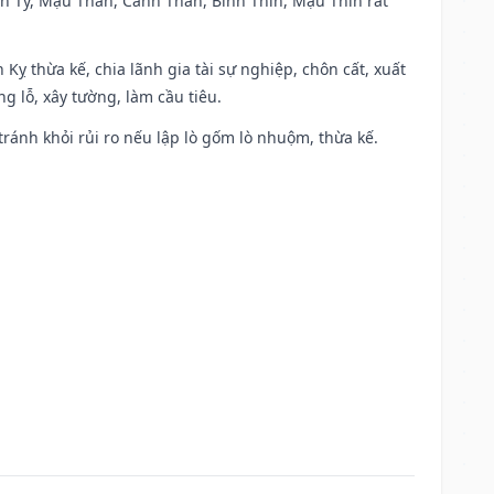
anh Tý, Mậu Thân, Canh Thân, Bính Thìn, Mậu Thìn rất
 Kỵ thừa kế, chia lãnh gia tài sự nghiệp, chôn cất, xuất
g lỗ, xây tường, làm cầu tiêu.
 tránh khỏi rủi ro nếu lập lò gốm lò nhuộm, thừa kế.