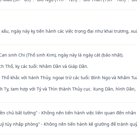
y xấu, ngày này kỵ tiến hành các việc trọng đại như khai trương, xuấ
Can sinh Chi (Thổ sinh Kim), ngày này là ngày cát (bảo nhật).
ch Thổ, kỵ các tuổi: Nhâm Dần và Giáp Dần.
 Thổ khắc với hành Thủy, ngoại trừ các tuổi: Bính Ngọ và Nhâm T
i Tỵ, tam hợp với Tý và Thìn thành Thủy cục. Xung Dần, hình Dần, h
điền chủ bất tường” - Không nên tiến hành việc liên quan đến nhậ
quỷ túy nhập phòng” - Không nên tiến hành kê giường để tránh q