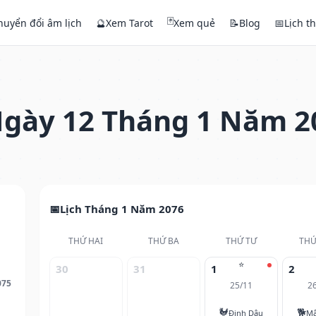
🃏
huyển đổi âm lịch
🔮
Xem Tarot
Xem quẻ
📝
Blog
📅
Lịch t
gày 12 Tháng 1 Năm 2
Lịch Tháng 1 Năm 2076
THỨ HAI
THỨ BA
THỨ TƯ
THỨ
⭐
30
31
1
2
075
25/11
2
🐓
🐕
Đinh Dậu
Mậ