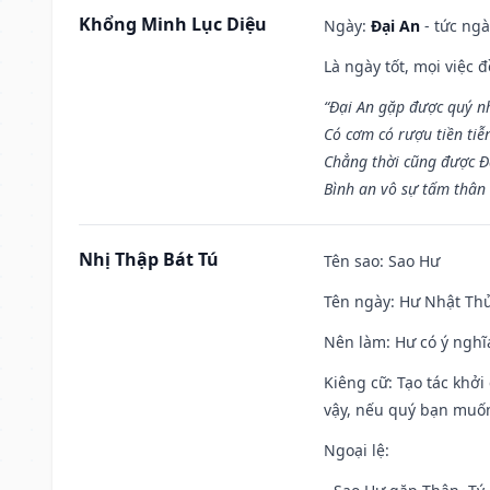
Khổng Minh Lục Diệu
Ngày:
Đại An
- tức ngà
Là ngày tốt, mọi việc
“Đại An gặp được quý n
Có cơm có rượu tiền tiễ
Chẳng thời cũng được Đ
Bình an vô sự tấm thân
Nhị Thập Bát Tú
Tên sao
: Sao Hư
Tên ngày
: Hư Nhật Thử
Nên làm
: Hư có ý ngh
Kiêng cữ
: Tạo tác khở
vậy, nếu quý bạn muốn 
Ngoại lệ
: