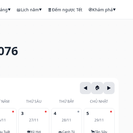
háng
📖
Lịch năm
🧧
Đếm ngược Tết
🧭
Khám phá
▼
▼
▼
076
 NĂM
THỨ SÁU
THỨ BẢY
CHỦ NHẬT
3
4
5
6/11
27/11
28/11
29/11
🐖
🐀
🐂
u Tuất
Kỷ Hợi
Canh Tý
Tân Sửu