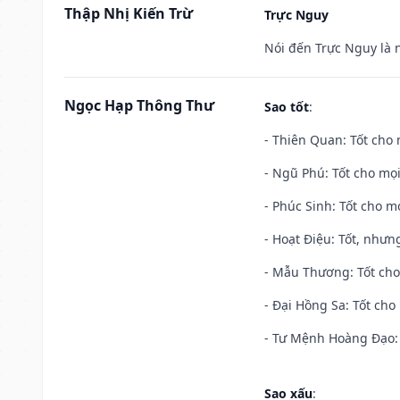
Thập Nhị Kiến Trừ
Trực Nguy
Nói đến Trực Nguy là 
Ngọc Hạp Thông Thư
Sao tốt
:
- Thiên Quan: Tốt cho 
- Ngũ Phú: Tốt cho mọi
- Phúc Sinh: Tốt cho mọ
- Hoạt Điệu: Tốt, nhưn
- Mẫu Thương: Tốt cho 
- Đại Hồng Sa: Tốt cho 
- Tư Mệnh Hoàng Đạo: 
Sao xấu
: