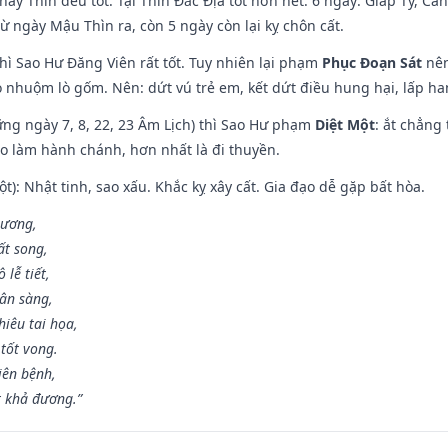
hay Thìn đều tốt. Tại Thìn Đắc Địa tốt hơn hết. 6 ngày: Giáp Tý, C
ừ ngày Mậu Thìn ra, còn 5 ngày còn lại kỵ chôn cất.
hì Sao Hư Đăng Viên rất tốt. Tuy nhiên lại phạm
Phục Đoạn Sát
nên
 nhuộm lò gốm. Nên: dứt vú trẻ em, kết dứt điều hung hại, lấp han
ng ngày 7, 8, 22, 23 Âm Lịch) thì Sao Hư phạm
Diệt Một
: ắt chẳng
ào làm hành chánh, hơn nhất là đi thuyền.
t): Nhật tinh, sao xấu. Khắc kỵ xây cất. Gia đạo dễ gặp bất hòa.
 ương,
t song,
lễ tiết,
hân sàng,
iêu tai họa,
tốt vong.
iên bệnh,
t khả đương.”