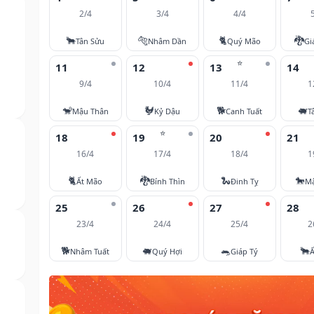
2/4
3/4
4/4
🐂
🐅
🐈
🐉
Tân Sửu
Nhâm Dần
Quý Mão
Gi
⭐
11
12
13
14
9/4
10/4
11/4
1
🐒
🐓
🐕
🐖
Mậu Thân
Kỷ Dậu
Canh Tuất
T
⭐
18
19
20
21
16/4
17/4
18/4
1
🐈
🐉
🐍
🐎
Ất Mão
Bính Thìn
Đinh Tỵ
M
25
26
27
28
23/4
24/4
25/4
2
🐕
🐖
🐀
🐂
Nhâm Tuất
Quý Hợi
Giáp Tý
Ấ