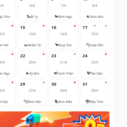
5/4
6/4
7/4
8/4
🐍
🐎
🐐
áp Thìn
Ất Tỵ
Bính Ngọ
Đinh Mùi
⭐
15
16
17
2/4
13/4
14/4
15/4
🐀
🐂
🐅
ân Hợi
Nhâm Tý
Quý Sửu
Giáp Dần
22
23
24
9/4
20/4
21/4
22/4
🐐
🐒
🐓
ậu Ngọ
Kỷ Mùi
Canh Thân
Tân Dậu
29
30
31
6/4
27/4
28/4
29/4
🐅
🐈
🐉
t Sửu
Bính Dần
Đinh Mão
Mậu Thìn