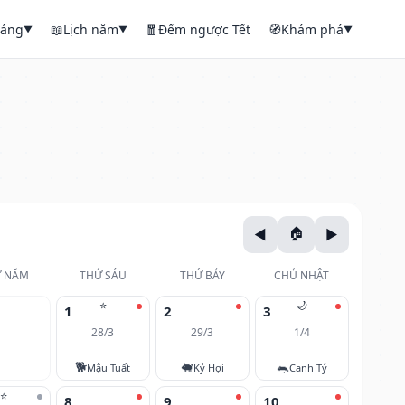
háng
📖
Lịch năm
🧧
Đếm ngược Tết
🧭
Khám phá
▼
▼
▼
 NĂM
THỨ SÁU
THỨ BẢY
CHỦ NHẬT
⭐
🌙
1
2
3
28/3
29/3
1/4
🐕
🐖
🐀
Mậu Tuất
Kỷ Hợi
Canh Tý
⭐
8
9
10