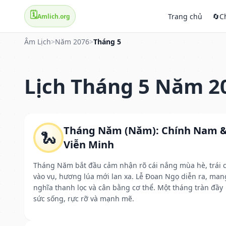
🗓️
Trang chủ
🔄
C
Amlich.org
Âm Lịch
>
Năm 2076
>
Tháng 5
Lịch Tháng 5 Năm 2
Tháng Năm (Năm): Chính Nam 
🐍
Viễn Minh
Tháng Năm bắt đầu cảm nhận rõ cái nắng mùa hè, trái 
vào vụ, hương lúa mới lan xa. Lễ Đoan Ngọ diễn ra, man
nghĩa thanh lọc và cân bằng cơ thể. Một tháng tràn đầy
sức sống, rực rỡ và mạnh mẽ.