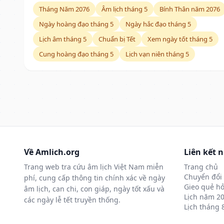
Tháng Năm 2076
Âm lịch tháng 5
Bính Thân năm 2076
Ngày hoàng đạo tháng 5
Ngày hắc đạo tháng 5
Lịch âm tháng 5
Chuẩn bị Tết
Xem ngày tốt tháng 5
Cung hoàng đạo tháng 5
Lịch vạn niên tháng 5
Về Amlich.org
Liên kết 
Trang web tra cứu âm lịch Việt Nam miễn
Trang chủ
Chuyển đổi 
phí, cung cấp thông tin chính xác về ngày
Gieo quẻ hỏ
âm lịch, can chi, con giáp, ngày tốt xấu và
Lịch năm 2
các ngày lễ tết truyền thống.
Lịch tháng 