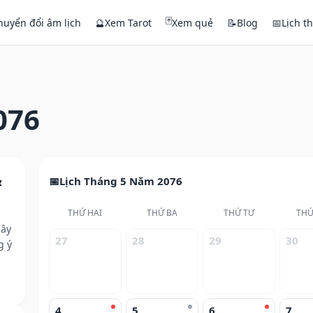
🃏
huyển đổi âm lịch
🔮
Xem Tarot
Xem quẻ
📝
Blog
📅
Lịch t
076
&
Lịch Tháng 5 Năm 2076
THỨ HAI
THỨ BA
THỨ TƯ
THỨ
cây
27
28
29
30
g ý
4
5
6
7