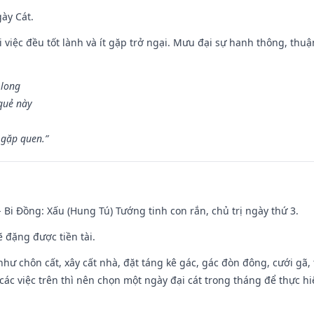
gày Cát.
 việc đều tốt lành và ít gặp trở ngại. Mưu đại sự hanh thông, thuậ
 long
 quẻ này
 gặp quen.”
- Bi Đồng: Xấu (Hung Tú) Tướng tinh con rắn, chủ trị ngày thứ 3.
ẽ đặng được tiền tài.
như chôn cất, xây cất nhà, đặt táng kê gác, gác đòn đông, cưới gã, t
ác việc trên thì nên chọn một ngày đại cát trong tháng để thực hi