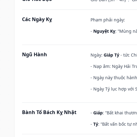
Các Ngày Kỵ
Phạm phải ngày:
-
Nguyệt Kỵ
: “Mùng nă
Ngũ Hành
Ngày:
Giáp Tý
- tức Ch
- Nạp âm: Ngày Hải Tr
- Ngày này thuộc hành 
- Ngày Tý lục hợp với
Bành Tổ Bách Kỵ Nhật
-
Giáp
: “Bất khai thươ
-
Tý
: “Bất vấn bốc tự 