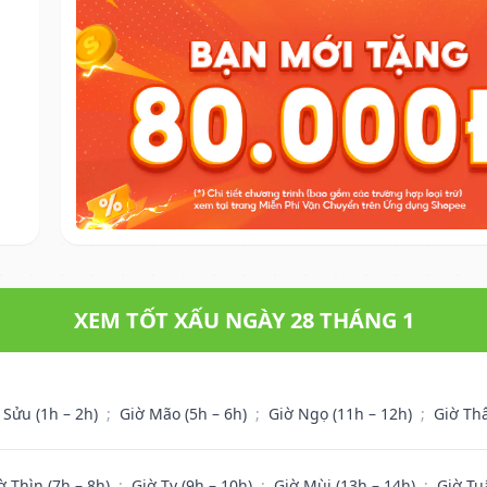
XEM TỐT XẤU NGÀY 28 THÁNG 1
 Sửu (1h – 2h)
;
Giờ Mão (5h – 6h)
;
Giờ Ngọ (11h – 12h)
;
Giờ Th
ờ Thìn (7h – 8h)
;
Giờ Tỵ (9h – 10h)
;
Giờ Mùi (13h – 14h)
;
Giờ Tu