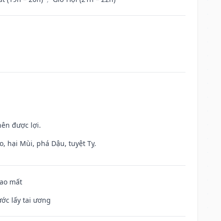
nên được lợi.
, hại Mùi, phá Dậu, tuyệt Tỵ.
hao mất
ước lấy tai ương