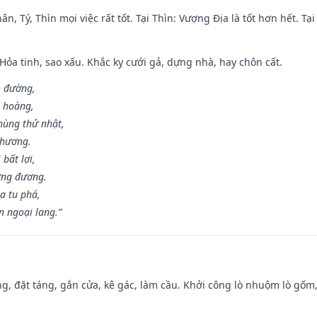
ân, Tý, Thìn mọi việc rất tốt. Tại Thìn: Vượng Địa là tốt hơn hết. T
 Hỏa tinh, sao xấu. Khắc kỵ cưới gả, dựng nhà, hay chôn cất.
o đường,
n hoàng,
hùng thử nhật,
 hương.
bất lợi,
ơng đương.
a tu phá,
n ngoại lang.”
ng, đặt táng, gắn cửa, kê gác, làm cầu. Khởi công lò nhuộm lò gốm,