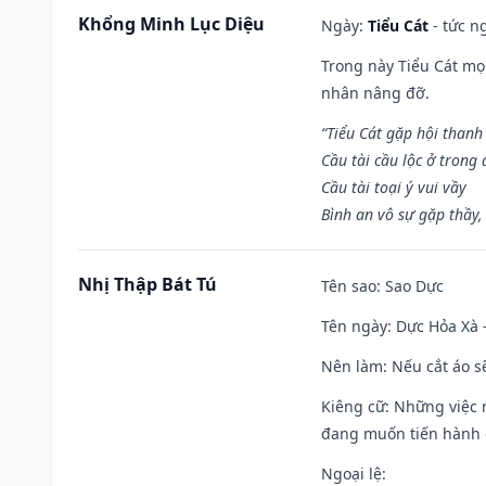
Khổng Minh Lục Diệu
Ngày:
Tiểu Cát
- tức n
Trong này Tiểu Cát mọi
nhân nâng đỡ.
“Tiểu Cát gặp hội thanh
Cầu tài cầu lộc ở trong
Cầu tài toại ý vui vầy
Bình an vô sự gặp thầy,
Nhị Thập Bát Tú
Tên sao
: Sao Dực
Tên ngày
: Dực Hỏa Xà 
Nên làm
: Nếu cắt áo s
Kiêng cữ
: Những việc 
đang muốn tiến hành c
Ngoại lệ
: