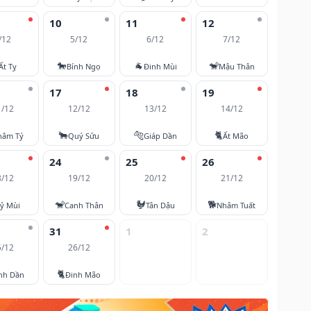
10
11
12
/12
5/12
6/12
7/12
🐎
🐐
🐒
Ất Tỵ
Bính Ngọ
Đinh Mùi
Mậu Thân
17
18
19
1/12
12/12
13/12
14/12
🐂
🐅
🐈
hâm Tý
Quý Sửu
Giáp Dần
Ất Mão
24
25
26
8/12
19/12
20/12
21/12
🐒
🐓
🐕
ỷ Mùi
Canh Thân
Tân Dậu
Nhâm Tuất
31
1
2
5/12
26/12
🐈
nh Dần
Đinh Mão