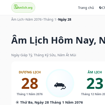
🗓️
Trang chủ
🔄
C
Amlich.org
Âm Lịch
>
Năm 2076
>
Tháng 1
>
Ngày 28
Âm Lịch Hôm Nay, N
Ngày Giáp Tý, Tháng Kỷ Sửu, Năm Ất Mùi
DƯƠNG LỊCH
ÂM LỊCH
28
23
🐀
Tháng 1 Năm 2076
Tháng 12 Năm 2
☀️ Thứ Ba, Ngày 28 Tháng 1 Năm 2076