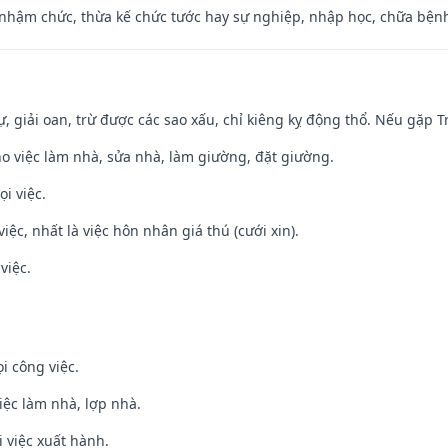
 nhậm chức, thừa kế chức tước hay sự nghiệp, nhập học, chữa bện
tự, giải oan, trừ được các sao xấu, chỉ kiêng kỵ động thổ. Nếu gặp Tr
ho việc làm nhà, sửa nhà, làm giường, đặt giường.
i việc.
việc, nhất là việc hôn nhân giá thú (cưới xin).
việc.
i công việc.
việc làm nhà, lợp nhà.
i việc xuất hành.