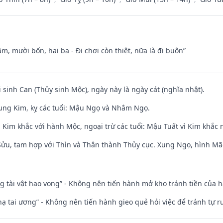
m, mười bốn, hai ba - Đi chơi còn thiệt, nữa là đi buôn”
i sinh Can (Thủy sinh Mộc), ngày này là ngày cát (nghĩa nhật).
ung Kim, kỵ các tuổi: Mậu Ngọ và Nhâm Ngọ.
Kim khắc với hành Mộc, ngoại trừ các tuổi: Mậu Tuất vì Kim khắc 
 Sửu, tam hợp với Thìn và Thân thành Thủy cục. Xung Ngọ, hình Mão
ng tài vật hao vong” - Không nên tiến hành mở kho tránh tiền của 
nhạ tai ương” - Không nên tiến hành gieo quẻ hỏi việc để tránh tự r