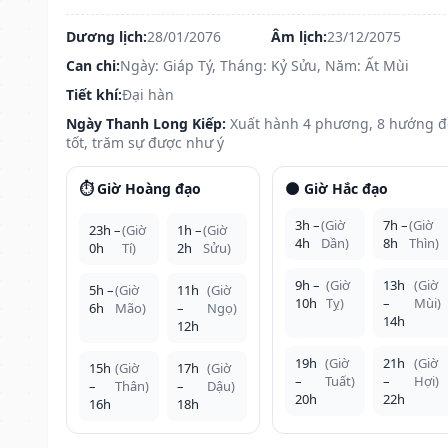
Dương lịch:
28/01/2076
Âm lịch:
23/12/2075
Can chi:
Ngày: Giáp Tý, Tháng: Kỷ Sửu, Năm: Ất Mùi
Tiết khí:
Đại hàn
Ngày Thanh Long Kiếp:
Xuất hành 4 phương, 8 hướng 
tốt, trăm sự được như ý
⏱️ Giờ Hoàng đạo
🌑 Giờ Hắc đạo
3h –
(Giờ
7h –
(Giờ
23h –
(Giờ
1h –
(Giờ
4h
Dần)
8h
Thìn)
0h
Tí)
2h
Sửu)
9h –
(Giờ
13h
(Giờ
5h –
(Giờ
11h
(Giờ
10h
Tỵ)
–
Mùi)
6h
Mão)
–
Ngọ)
14h
12h
19h
(Giờ
21h
(Giờ
15h
(Giờ
17h
(Giờ
–
Tuất)
–
Hợi)
–
Thân)
–
Dậu)
20h
22h
16h
18h