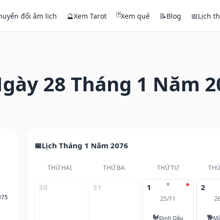
🃏
huyển đổi âm lịch
🔮
Xem Tarot
Xem quẻ
📝
Blog
📅
Lịch t
gày 28 Tháng 1 Năm 2
Lịch Tháng 1 Năm 2076
THỨ HAI
THỨ BA
THỨ TƯ
THỨ
⭐
30
31
1
2
075
25/11
2
🐓
🐕
Đinh Dậu
Mậ