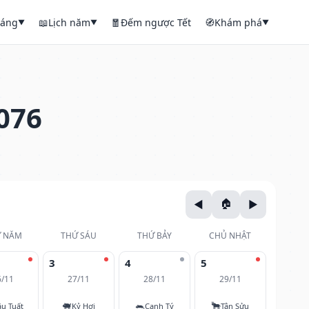
háng
📖
Lịch năm
🧧
Đếm ngược Tết
🧭
Khám phá
▼
▼
▼
076
 NĂM
THỨ SÁU
THỨ BẢY
CHỦ NHẬT
3
4
5
6/11
27/11
28/11
29/11
🐖
🐀
🐂
u Tuất
Kỷ Hợi
Canh Tý
Tân Sửu