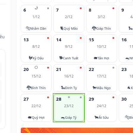
🌙
6
7
8
9
1/12
2/12
3/12
4
🐅
🐈
🐉
🐍
Nhâm Dần
Quý Mão
Giáp Thìn
đều
13
14
15
16
8/12
9/12
10/12
1
🐓
🐕
🐖
🐀
Kỷ Dậu
Canh Tuất
Tân Hợi
N
🌕
20
21
22
23
15/12
16/12
17/12
1
🐉
🐍
🐎
🐐
Bính Thìn
Đinh Tỵ
Mậu Ngọ
K
⭐
27
28
29
30
22/12
23/12
24/12
2
🐖
🐀
🐂
🐅
Quý Hợi
Giáp Tý
Ất Sửu
Bí