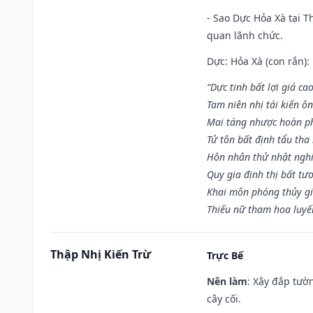
- Sao Dực Hỏa Xà tại Th
quan lãnh chức.
Dực: Hỏa Xà (con rắn):
“Dực tinh bất lợi giá ca
Tam niên nhị tái kiến ô
Mai táng nhược hoàn p
Tử tôn bất định tẩu tha
Hôn nhân thử nhật nghi 
Quy gia định thị bất tư
Khai môn phóng thủy gi
Thiếu nữ tham hoa luyế
Thập Nhị Kiến Trừ
Trực Bế
Nên làm
: Xây đắp tườ
cây cối.