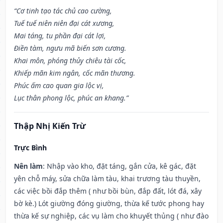
“Cơ tinh tạo tác chủ cao cường,
Tuế tuế niên niên đại cát xương,
Mai táng, tu phần đại cát lợi,
Điền tàm, ngưu mã biến sơn cương.
Khai môn, phóng thủy chiêu tài cốc,
Khiếp mãn kim ngân, cốc mãn thương.
Phúc ấm cao quan gia lộc vị,
Lục thân phong lộc, phúc an khang.”
Thập Nhị Kiến Trừ
Trực Bình
Nên làm
: Nhập vào kho, đặt táng, gắn cửa, kê gác, đặt
yên chỗ máy, sửa chữa làm tàu, khai trương tàu thuyền,
các việc bồi đắp thêm ( như bồi bùn, đắp đất, lót đá, xây
bờ kè.) Lót giường đóng giường, thừa kế tước phong hay
thừa kế sự nghiệp, các vụ làm cho khuyết thủng ( như đào