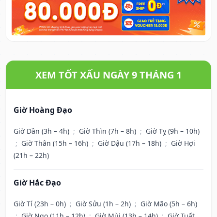
XEM TỐT XẤU NGÀY 9 THÁNG 1
Giờ Hoàng Đạo
Giờ Dần (3h – 4h)
;
Giờ Thìn (7h – 8h)
;
Giờ Tỵ (9h – 10h)
;
Giờ Thân (15h – 16h)
;
Giờ Dậu (17h – 18h)
;
Giờ Hợi
(21h – 22h)
Giờ Hắc Đạo
Giờ Tí (23h – 0h)
;
Giờ Sửu (1h – 2h)
;
Giờ Mão (5h – 6h)
;
Giờ Ngọ (11h – 12h)
;
Giờ Mùi (13h – 14h)
;
Giờ Tuất