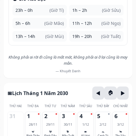
23h – 0h
(Giờ Tí)
1h – 2h
(Giờ Sửu)
5h – 6h
(Giờ Mão)
11h – 12h
(Giờ Ngọ)
13h – 14h
(Giờ Mùi)
19h – 20h
(Giờ Tuất)
Không phải ai rời đi cũng là mất mát, không phải ai ở lại cũng là may
mắn.
— Khuyết Danh
Lịch Tháng 1 Năm 2030
THỨ HAI
THỨ BA
THỨ TƯ
THỨ NĂM
THỨ SÁU
THỨ BẢY
CHỦ NHẬT
31
1
2
3
4
5
6
28/11
29/11
30/11
1/12
2/12
3/12
🐒
🐓
🐕
🐖
🐀
🐂
Bính Thân
Đinh Dậu
Mậu Tuất
Kỷ Hợi
Canh Tý
Tân Sửu