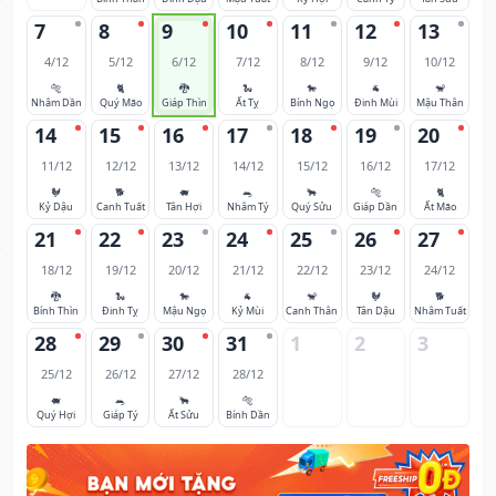
7
8
9
10
11
12
13
4/12
5/12
6/12
7/12
8/12
9/12
10/12
🐅
🐈
🐉
🐍
🐎
🐐
🐒
Nhâm Dần
Quý Mão
Giáp Thìn
Ất Tỵ
Bính Ngọ
Đinh Mùi
Mậu Thân
14
15
16
17
18
19
20
11/12
12/12
13/12
14/12
15/12
16/12
17/12
🐓
🐕
🐖
🐀
🐂
🐅
🐈
Kỷ Dậu
Canh Tuất
Tân Hợi
Nhâm Tý
Quý Sửu
Giáp Dần
Ất Mão
21
22
23
24
25
26
27
18/12
19/12
20/12
21/12
22/12
23/12
24/12
🐉
🐍
🐎
🐐
🐒
🐓
🐕
Bính Thìn
Đinh Tỵ
Mậu Ngọ
Kỷ Mùi
Canh Thân
Tân Dậu
Nhâm Tuất
28
29
30
31
1
2
3
25/12
26/12
27/12
28/12
🐖
🐀
🐂
🐅
Quý Hợi
Giáp Tý
Ất Sửu
Bính Dần