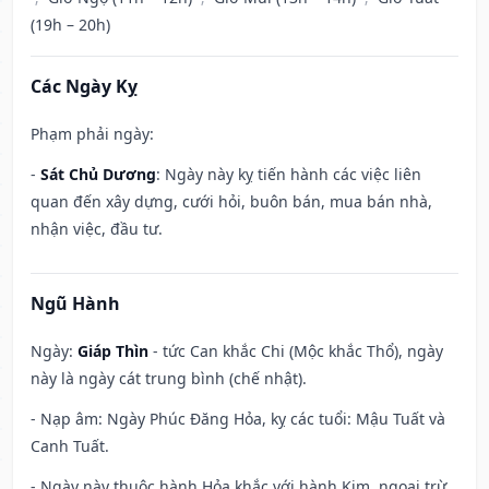
(19h – 20h)
Các Ngày Kỵ
Phạm phải ngày:
-
Sát Chủ Dương
: Ngày này kỵ tiến hành các việc liên
quan đến xây dựng, cưới hỏi, buôn bán, mua bán nhà,
nhận việc, đầu tư.
Ngũ Hành
Ngày:
Giáp Thìn
- tức Can khắc Chi (Mộc khắc Thổ), ngày
này là ngày cát trung bình (chế nhật).
- Nạp âm: Ngày Phúc Đăng Hỏa, kỵ các tuổi: Mậu Tuất và
Canh Tuất.
- Ngày này thuộc hành Hỏa khắc với hành Kim, ngoại trừ