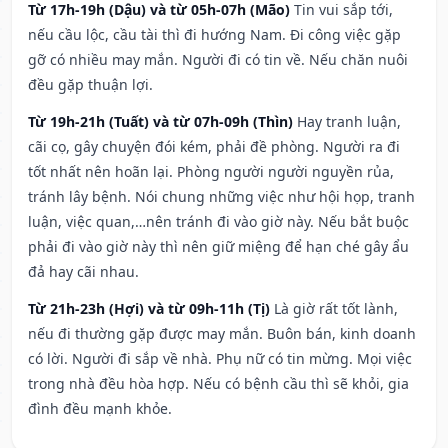
Từ 17h-19h (Dậu) và từ 05h-07h (Mão)
Tin vui sắp tới,
nếu cầu lộc, cầu tài thì đi hướng Nam. Đi công việc gặp
gỡ có nhiều may mắn. Người đi có tin về. Nếu chăn nuôi
đều gặp thuận lợi.
Từ 19h-21h (Tuất) và từ 07h-09h (Thìn)
Hay tranh luận,
cãi cọ, gây chuyện đói kém, phải đề phòng. Người ra đi
tốt nhất nên hoãn lại. Phòng người người nguyền rủa,
tránh lây bệnh. Nói chung những việc như hội họp, tranh
luận, việc quan,…nên tránh đi vào giờ này. Nếu bắt buộc
phải đi vào giờ này thì nên giữ miệng để hạn ché gây ẩu
đả hay cãi nhau.
Từ 21h-23h (Hợi) và từ 09h-11h (Tị)
Là giờ rất tốt lành,
nếu đi thường gặp được may mắn. Buôn bán, kinh doanh
có lời. Người đi sắp về nhà. Phụ nữ có tin mừng. Mọi việc
trong nhà đều hòa hợp. Nếu có bệnh cầu thì sẽ khỏi, gia
đình đều mạnh khỏe.