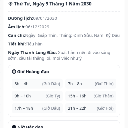
☀️ Thứ Tư, Ngày 9 Tháng 1 Năm 2030
Dương lịch:
09/01/2030
Âm lịch:
06/12/2029
Can chi:
Ngày: Giáp Thìn, Tháng: Đinh Sửu, Năm: Kỷ Dậu
Tiết khí:
Tiểu hàn
Ngày Thanh Long Đầu:
Xuất hành nên đi vào sáng
sớm, cầu tài thắng lợi. mọi việc như ý
⏱️ Giờ Hoàng đạo
3h – 4h
(Giờ Dần)
7h – 8h
(Giờ Thìn)
9h – 10h
(Giờ Tỵ)
15h – 16h
(Giờ Thân)
17h – 18h
(Giờ Dậu)
21h – 22h
(Giờ Hợi)
🌑 Giờ Hắc đạo