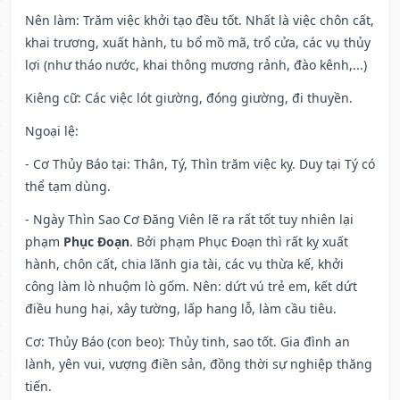
Nên làm
: Trăm việc khởi tạo đều tốt. Nhất là việc chôn cất,
khai trương, xuất hành, tu bổ mồ mã, trổ cửa, các vụ thủy
lợi (như tháo nước, khai thông mương rảnh, đào kênh,...)
Kiêng cữ
: Các việc lót giường, đóng giường, đi thuyền.
Ngoại lệ
:
- Cơ Thủy Báo tại: Thân, Tý, Thìn trăm việc kỵ. Duy tại Tý có
thể tạm dùng.
- Ngày Thìn Sao Cơ Đăng Viên lẽ ra rất tốt tuy nhiên lại
phạm
Phục Đoạn
. Bởi phạm Phục Đoạn thì rất kỵ xuất
hành, chôn cất, chia lãnh gia tài, các vụ thừa kế, khởi
công làm lò nhuộm lò gốm. Nên: dứt vú trẻ em, kết dứt
điều hung hại, xây tường, lấp hang lỗ, làm cầu tiêu.
Cơ: Thủy Báo (con beo): Thủy tinh, sao tốt. Gia đình an
lành, yên vui, vượng điền sản, đồng thời sự nghiệp thăng
tiến.