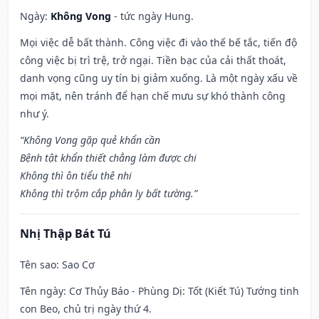
Ngày:
Không Vong
- tức ngày Hung.
Mọi việc dễ bất thành. Công việc đi vào thế bế tắc, tiến độ
công việc bị trì trệ, trở ngại. Tiền bạc của cải thất thoát,
danh vọng cũng uy tín bị giảm xuống. Là một ngày xấu về
mọi mặt, nên tránh để hạn chế mưu sự khó thành công
như ý.
“Không Vong gặp quẻ khẩn cần
Bệnh tật khẩn thiết chẳng làm được chi
Không thì ôn tiểu thê nhi
Không thì trộm cắp phân ly bất tường.”
Nhị Thập Bát Tú
Tên sao
: Sao Cơ
Tên ngày
: Cơ Thủy Báo - Phùng Dị: Tốt (Kiết Tú) Tướng tinh
con Beo, chủ trị ngày thứ 4.