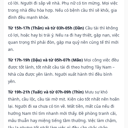
có lời. Người đi sắp về nhà. Phụ nữ có tin mừng. Mọi việc
trong nhà đều hòa hợp. Nếu có bệnh cầu thì sẽ khỏi, gia
đình đều mạnh khỏe.
Từ 15h-17h (Thân) và từ 03h-05h (Dần)
Cầu tài thì không
có lợi, hoặc hay bị trái ý. Nếu ra đi hay thiệt, gặp nạn, việc
quan trọng thì phải đòn, gặp ma quỷ nên cúng tế thì mới
an.
Từ 17h-19h (Dậu) và từ 05h-07h (Mão)
Mọi công việc đều
được tốt lành, tốt nhất cầu tài đi theo hướng Tây Nam –
Nhà cửa được yên lành. Người xuất hành thì đều bình
yên.
Từ 19h-21h (Tuất) và từ 07h-09h (Thìn)
Mưu sự khó
thành, cầu lộc, cầu tài mờ mịt. Kiện cáo tốt nhất nên hoãn
lại. Người đi xa chưa có tin về. Mất tiền, mất của nếu đi
hướng Nam thì tìm nhanh mới thấy. Đề phòng tranh cãi,
mâu thuẫn hay miệng tiếng tầm thường. Việc làm chậm,
lâu la nhưng tốt nhất làm việc gì đều cần chắc chắn.