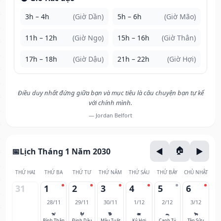
3h – 4h
(Giờ Dần)
5h – 6h
(Giờ Mão)
11h – 12h
(Giờ Ngọ)
15h – 16h
(Giờ Thân)
17h – 18h
(Giờ Dậu)
21h – 22h
(Giờ Hợi)
Điều duy nhất đứng giữa bạn và mục tiêu là câu chuyện bạn tự kể
với chính mình.
— Jordan Belfort
Lịch Tháng 1 Năm 2030
THỨ HAI
THỨ BA
THỨ TƯ
THỨ NĂM
THỨ SÁU
THỨ BẢY
CHỦ NHẬT
31
1
2
3
4
5
6
28/11
29/11
30/11
1/12
2/12
3/12
🐒
🐓
🐕
🐖
🐀
🐂
Bính Thân
Đinh Dậu
Mậu Tuất
Kỷ Hợi
Canh Tý
Tân Sửu