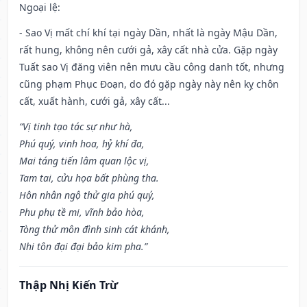
Ngoại lệ
:
- Sao Vị mất chí khí tại ngày Dần, nhất là ngày Mậu Dần,
rất hung, không nên cưới gả, xây cất nhà cửa. Gặp ngày
Tuất sao Vị đăng viên nên mưu cầu công danh tốt, nhưng
cũng phạm Phục Đoạn, do đó gặp ngày này nên kỵ chôn
cất, xuất hành, cưới gả, xây cất...
“Vị tinh tạo tác sự như hà,
Phú quý, vinh hoa, hỷ khí đa,
Mai táng tiến lâm quan lộc vị,
Tam tai, cửu họa bất phùng tha.
Hôn nhân ngộ thử gia phú quý,
Phu phụ tề mi, vĩnh bảo hòa,
Tòng thử môn đình sinh cát khánh,
Nhi tôn đại đại bảo kim pha.”
Thập Nhị Kiến Trừ