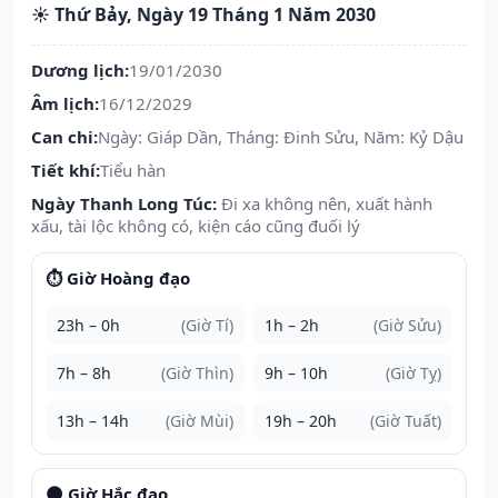
☀️ Thứ Bảy, Ngày 19 Tháng 1 Năm 2030
Dương lịch:
19/01/2030
Âm lịch:
16/12/2029
Can chi:
Ngày: Giáp Dần, Tháng: Đinh Sửu, Năm: Kỷ Dậu
Tiết khí:
Tiểu hàn
Ngày Thanh Long Túc:
Đi xa không nên, xuất hành
xấu, tài lộc không có, kiện cáo cũng đuối lý
⏱️ Giờ Hoàng đạo
23h – 0h
(Giờ Tí)
1h – 2h
(Giờ Sửu)
7h – 8h
(Giờ Thìn)
9h – 10h
(Giờ Tỵ)
13h – 14h
(Giờ Mùi)
19h – 20h
(Giờ Tuất)
🌑 Giờ Hắc đạo