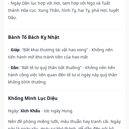
- Ngày Dần lục hợp với Hợi, tam hợp với Ngọ và Tuất
thành Hỏa cục. Xung Thân, hình Tỵ, hại Tỵ, phá Hợi, tuyệt
Dậu.
Bành Tổ Bách Kỵ Nhật
-
Giáp
: “Bất khai thương tài vật hao vong” - Không nên
tiến hành mở kho tránh tiền của hao mất
-
Dần
: “Bất tế tự quỷ thần bất thường” - Không nên tiến
hành công việc liên quan đến tế tự vì ngày này quỷ thần
không bình thường
Khổng Minh Lục Diệu
Ngày:
Xích Khẩu
- tức ngày Hung.
Nên đề phòng miệng lưỡi, mâu thuẫn hay tranh cãi. Ngày
này là ngày xấu, mưu sự khó thành, dễ dẫn đến nội bộ