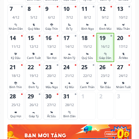
7
8
9
10
11
12
13
4/12
5/12
6/12
7/12
8/12
9/12
10/12
🐅
🐈
🐉
🐍
🐎
🐐
🐒
Nhâm Dần
Quý Mão
Giáp Thìn
Ất Tỵ
Bính Ngọ
Đinh Mùi
Mậu Thân
14
15
16
17
18
19
20
11/12
12/12
13/12
14/12
15/12
16/12
17/12
🐓
🐕
🐖
🐀
🐂
🐅
🐈
Kỷ Dậu
Canh Tuất
Tân Hợi
Nhâm Tý
Quý Sửu
Giáp Dần
Ất Mão
21
22
23
24
25
26
27
18/12
19/12
20/12
21/12
22/12
23/12
24/12
🐉
🐍
🐎
🐐
🐒
🐓
🐕
Bính Thìn
Đinh Tỵ
Mậu Ngọ
Kỷ Mùi
Canh Thân
Tân Dậu
Nhâm Tuất
28
29
30
31
1
2
3
25/12
26/12
27/12
28/12
🐖
🐀
🐂
🐅
Quý Hợi
Giáp Tý
Ất Sửu
Bính Dần