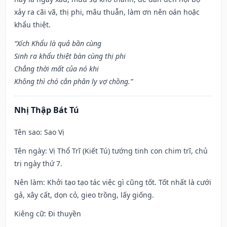
xảy ra cãi vã, thị phi, mâu thuẫn, làm ơn nên oán hoặc
khẩu thiệt.
“Xích Khẩu là quả bần cùng
Sinh ra khẩu thiệt bàn cùng thị phi
Chẳng thời mất của nó khi
Không thì chó cắn phân ly vợ chồng.”
Nhị Thập Bát Tú
Tên sao
: Sao Vị
Tên ngày
: Vị Thổ Trĩ (Kiết Tú) tướng tinh con chim trĩ, chủ
trị ngày thứ 7.
Nên làm
: Khởi tạo tạo tác việc gì cũng tốt. Tốt nhất là cưới
gả, xây cất, dọn cỏ, gieo trồng, lấy giống.
Kiêng cữ
: Đi thuyền