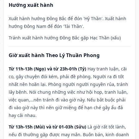
Hướng xuất hành
Xuất hành hướng Đông Bắc để đón 'Hỷ Thần'. Xuất hành
hướng Đông Nam để đón 'Tài Thần'.
Tránh xuất hành hướng Đông Bắc gặp Hạc Thần (xấu)
Giờ xuất hành Theo Lý Thuần Phong
Từ 11h-13h (Ngọ) và từ 23h-01h (Tý)
Hay tranh luận, cãi
cọ, gây chuyện đói kém, phải đề phòng. Người ra đi tốt
nhất nên hoãn lại. Phòng người người nguyền rủa, tránh
lây bệnh. Nói chung những việc như hội họp, tranh luận,
việc quan,…nên tránh đi vào giờ này. Nếu bắt buộc phải
đi vào giờ này thì nên giữ miệng để hạn ché gây ẩu đả
hay cãi nhau.
Từ 13h-15h (Mùi) và từ 01-03h (Sửu)
Là giờ rất tốt lành,
nếu đi thường gặp được may mắn. Buôn bán, kinh doanh