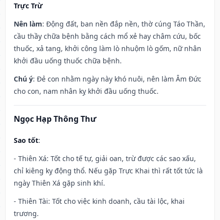
Trực Trừ
Nên làm
: Động đất, ban nền đắp nền, thờ cúng Táo Thần,
cầu thầy chữa bệnh bằng cách mổ xẻ hay châm cứu, bốc
thuốc, xả tang, khởi công làm lò nhuộm lò gốm, nữ nhân
khởi đầu uống thuốc chữa bệnh.
Chú ý
: Đẻ con nhằm ngày này khó nuôi, nên làm Âm Đức
cho con, nam nhân kỵ khởi đầu uống thuốc.
Ngọc Hạp Thông Thư
Sao tốt
:
- Thiên Xá: Tốt cho tế tự, giải oan, trừ được các sao xấu,
chỉ kiêng kỵ động thổ. Nếu gặp Trực Khai thì rất tốt tức là
ngày Thiên Xá gặp sinh khí.
- Thiên Tài: Tốt cho việc kinh doanh, cầu tài lộc, khai
trương.