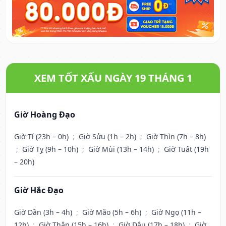
XEM TỐT XẤU NGÀY 19 THÁNG 1
Giờ Hoàng Đạo
Giờ Tí (23h – 0h)
;
Giờ Sửu (1h – 2h)
;
Giờ Thìn (7h – 8h)
;
Giờ Tỵ (9h – 10h)
;
Giờ Mùi (13h – 14h)
;
Giờ Tuất (19h
– 20h)
Giờ Hắc Đạo
Giờ Dần (3h – 4h)
;
Giờ Mão (5h – 6h)
;
Giờ Ngọ (11h –
12h)
;
Giờ Thân (15h – 16h)
;
Giờ Dậu (17h – 18h)
;
Giờ