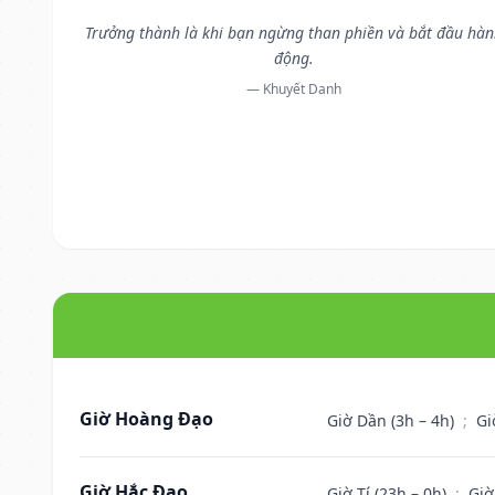
Trưởng thành là khi bạn ngừng than phiền và bắt đầu hà
động.
— Khuyết Danh
Giờ Hoàng Đạo
Giờ Dần (3h – 4h)
;
Gi
Giờ Hắc Đạo
Giờ Tí (23h – 0h)
;
Giờ