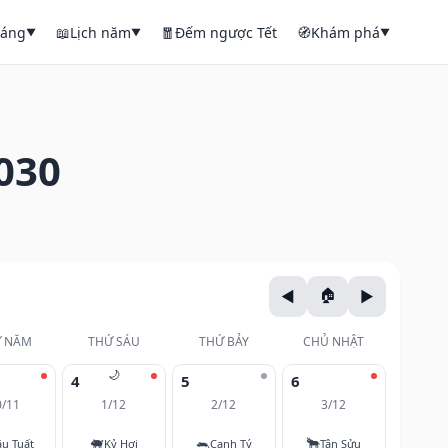
háng
📖
Lịch năm
🧧
Đếm ngược Tết
🧭
Khám phá
▼
▼
▼
030
 NĂM
THỨ SÁU
THỨ BẢY
CHỦ NHẬT
🌙
4
5
6
0/11
1/12
2/12
3/12
🐖
🐀
🐂
u Tuất
Kỷ Hợi
Canh Tý
Tân Sửu