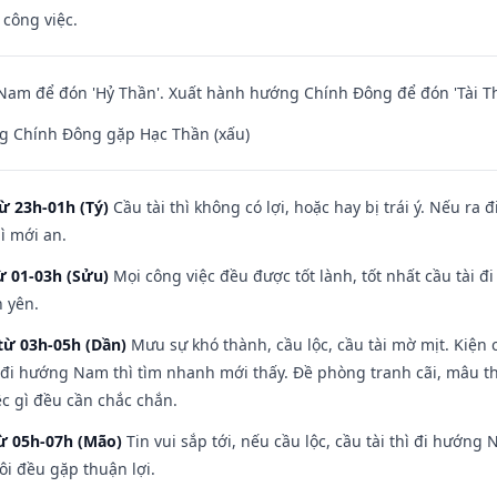
 công việc.
am để đón 'Hỷ Thần'. Xuất hành hướng Chính Đông để đón 'Tài Th
g Chính Đông gặp Hạc Thần (xấu)
ừ 23h-01h (Tý)
Cầu tài thì không có lợi, hoặc hay bị trái ý. Nếu ra 
ì mới an.
ừ 01-03h (Sửu)
Mọi công việc đều được tốt lành, tốt nhất cầu tài
h yên.
từ 03h-05h (Dần)
Mưu sự khó thành, cầu lộc, cầu tài mờ mịt. Kiện c
 đi hướng Nam thì tìm nhanh mới thấy. Đề phòng tranh cãi, mâu t
ệc gì đều cần chắc chắn.
từ 05h-07h (Mão)
Tin vui sắp tới, nếu cầu lộc, cầu tài thì đi hướn
ôi đều gặp thuận lợi.