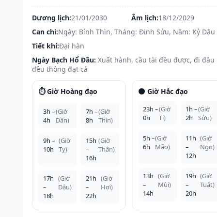
Dương lịch:
21/01/2030
Âm lịch:
18/12/2029
Can chi:
Ngày: Bính Thìn, Tháng: Đinh Sửu, Năm: Kỷ Dậu
Tiết khí:
Đại hàn
Ngày Bạch Hổ Đầu:
Xuất hành, cầu tài đều được, đi đâu
đều thông đạt cả
⏱️ Giờ Hoàng đạo
🌑 Giờ Hắc đạo
23h –
(Giờ
1h –
(Giờ
3h –
(Giờ
7h –
(Giờ
0h
Tí)
2h
Sửu)
4h
Dần)
8h
Thìn)
5h –
(Giờ
11h
(Giờ
9h –
(Giờ
15h
(Giờ
6h
Mão)
–
Ngọ)
10h
Tỵ)
–
Thân)
12h
16h
13h
(Giờ
19h
(Giờ
17h
(Giờ
21h
(Giờ
–
Mùi)
–
Tuất)
–
Dậu)
–
Hợi)
14h
20h
18h
22h