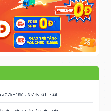
ậu (17h – 18h)
;
Giờ Hợi (21h – 22h)
i (13h – 14h)
;
Giờ Tuất (19h – 20h)