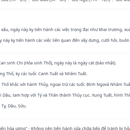
y xấu, ngày này kỵ tiến hành các việc trọng đại như khai trương, xuấ
y này kỵ tiến hành các việc liên quan đến xây dựng, cưới hỏi, buô
Can sinh Chi (Hỏa sinh Thổ), ngày này là ngày cát (bảo nhật).
ng Thổ, kỵ các tuổi: Canh Tuất và Nhâm Tuất.
 Thổ khắc với hành Thủy, ngoại trừ các tuổi: Bính Ngọvà Nhâm Tu
i Dậu, tam hợp với Tý và Thân thành Thủy cục. Xung Tuất, hình Thì
 Tỵ, Dậu, Sửu.
t kiến hỏa ương” - Không nên tiến hành sửa chữa bếp để tránh bị hỏa