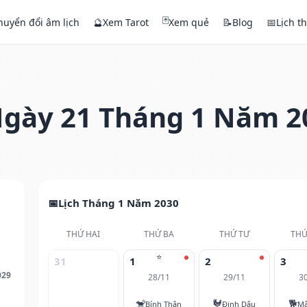
🃏
huyển đổi âm lịch
🔮
Xem Tarot
Xem quẻ
📝
Blog
📅
Lịch t
gày 21 Tháng 1 Năm 2
Lịch Tháng 1 Năm 2030
THỨ HAI
THỨ BA
THỨ TƯ
THỨ
⭐
31
1
2
3
029
28/11
29/11
3
🐒
🐓
🐕
Bính Thân
Đinh Dậu
Mậ