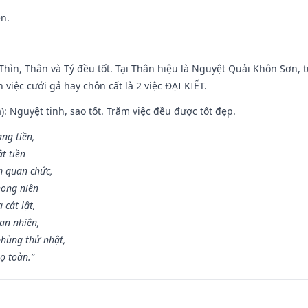
ền.
 Thìn, Thân và Tý đều tốt. Tại Thân hiệu là Nguyệt Quải Khôn Sơn, t
việc cưới gả hay chôn cất là 2 việc ĐẠI KIẾT.
): Nguyệt tinh, sao tốt. Trăm việc đều được tốt đẹp.
ang tiền,
t tiền
m quan chức,
hong niên
cát lật,
an nhiên,
hùng thử nhật,
ọ toàn.”