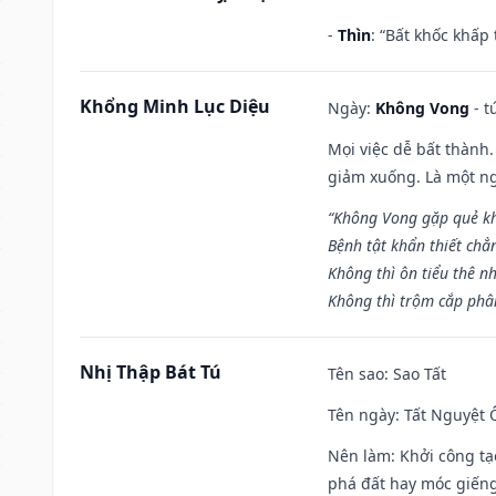
-
Thìn
: “Bất khốc khấp
Khổng Minh Lục Diệu
Ngày:
Không Vong
- t
Mọi việc dễ bất thành. 
giảm xuống. Là một ng
“Không Vong gặp quẻ k
Bệnh tật khẩn thiết chẳ
Không thì ôn tiểu thê nh
Không thì trộm cắp phân
Nhị Thập Bát Tú
Tên sao
: Sao Tất
Tên ngày
: Tất Nguyệt 
Nên làm
: Khởi công tạ
phá đất hay móc giếng