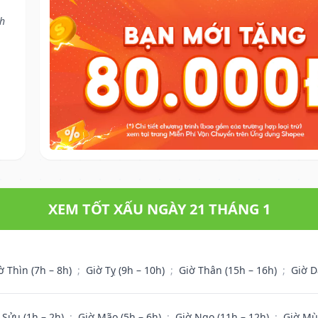
nh
XEM TỐT XẤU NGÀY 21 THÁNG 1
ờ Thìn (7h – 8h)
;
Giờ Tỵ (9h – 10h)
;
Giờ Thân (15h – 16h)
;
Giờ D
 Sửu (1h – 2h)
;
Giờ Mão (5h – 6h)
;
Giờ Ngọ (11h – 12h)
;
Giờ Mù