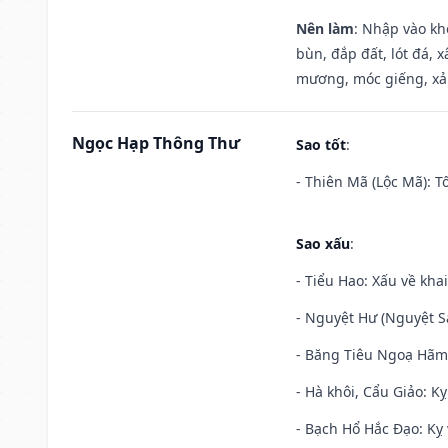
Nên làm
: Nhập vào kh
bùn, đắp đất, lót đá, 
mương, móc giếng, xả
Ngọc Hạp Thông Thư
Sao tốt
:
- Thiên Mã (Lộc Mã): Tố
Sao xấu
:
- Tiểu Hao: Xấu về khai
- Nguyệt Hư (Nguyệt Sá
- Băng Tiêu Ngoạ Hãm:
- Hà khôi, Cẩu Giảo: K
- Bạch Hổ Hắc Đạo: Kỵ 