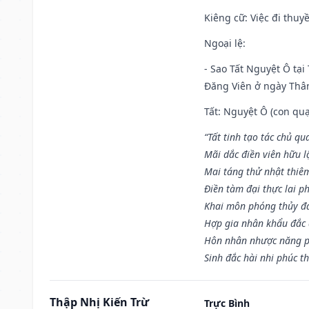
Kiêng cữ
: Việc đi thuy
Ngoại lệ
:
- Sao Tất Nguyệt Ô tại
Đăng Viên ở ngày Thân 
Tất: Nguyệt Ô (con quạ
“Tất tinh tạo tác chủ qu
Mãi dắc điền viên hữu lậ
Mai táng thử nhật thiê
Điền tàm đại thực lai p
Khai môn phóng thủy đa 
Hợp gia nhân khẩu đắc 
Hôn nhân nhược năng p
Sinh đắc hài nhi phúc th
Thập Nhị Kiến Trừ
Trực Bình