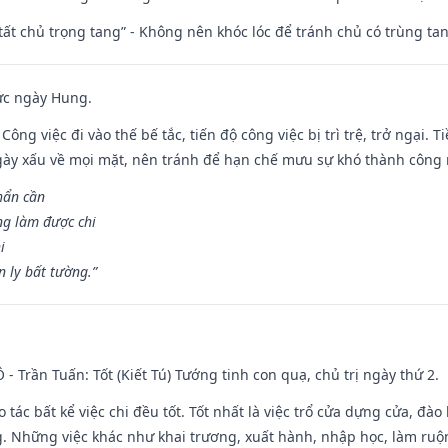
 tất chủ trọng tang” - Không nên khóc lóc để tránh chủ có trùng ta
ức ngày Hung.
Công việc đi vào thế bế tắc, tiến độ công việc bị trì trệ, trở ngại. 
ày xấu về mọi mặt, nên tránh để hạn chế mưu sự khó thành công 
hẩn cần
ng làm được chi
i
 ly bất tường.”
Ô - Trần Tuấn: Tốt (Kiết Tú) Tướng tinh con quạ, chủ trị ngày thứ 2.
o tác bất kể việc chi đều tốt. Tốt nhất là việc trổ cửa dựng cửa, đà
. Những việc khác như khai trương, xuất hành, nhập học, làm ruộn