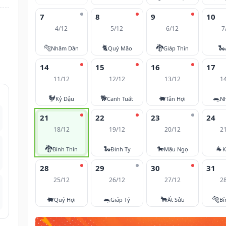
7
8
9
10
4/12
5/12
6/12
7
🐅
🐈
🐉
🐍
Nhâm Dần
Quý Mão
Giáp Thìn
14
15
16
17
11/12
12/12
13/12
1
🐓
🐕
🐖
🐀
Kỷ Dậu
Canh Tuất
Tân Hợi
N
21
22
23
24
18/12
19/12
20/12
2
🐉
🐍
🐎
🐐
Bính Thìn
Đinh Tỵ
Mậu Ngọ
K
28
29
30
31
25/12
26/12
27/12
2
🐖
🐀
🐂
🐅
Quý Hợi
Giáp Tý
Ất Sửu
Bí