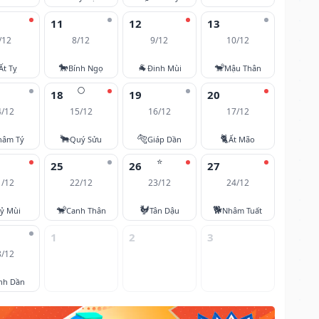
11
12
13
/12
8/12
9/12
10/12
🐎
🐐
🐒
Ất Tỵ
Bính Ngọ
Đinh Mùi
Mậu Thân
🌕
18
19
20
4/12
15/12
16/12
17/12
🐂
🐅
🐈
hâm Tý
Quý Sửu
Giáp Dần
Ất Mão
⭐
25
26
27
1/12
22/12
23/12
24/12
🐒
🐓
🐕
ỷ Mùi
Canh Thân
Tân Dậu
Nhâm Tuất
1
2
3
8/12
nh Dần