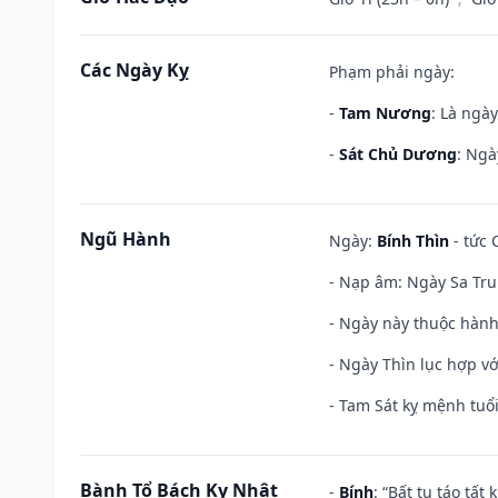
Các Ngày Kỵ
Phạm phải ngày:
-
Tam Nương
: Là ngà
-
Sát Chủ Dương
: Ngà
Ngũ Hành
Ngày:
Bính Thìn
- tức 
- Nạp âm: Ngày Sa Tru
- Ngày này thuộc hành
- Ngày Thìn lục hợp vớ
- Tam Sát kỵ mệnh tuổi
Bành Tổ Bách Kỵ Nhật
-
Bính
: “Bất tu táo tấ