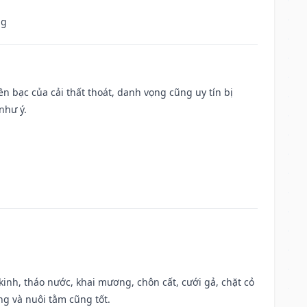
ng
Tiền bạc của cải thất thoát, danh vọng cũng uy tín bị
như ý.
o kinh, tháo nước, khai mương, chôn cất, cưới gả, chặt cỏ
g và nuôi tằm cũng tốt.