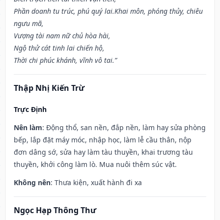
Phần doanh tu trúc, phú quý lai.Khai môn, phóng thủy, chiêu
ngưu mã,
Vượng tài nam nữ chủ hòa hài,
Ngộ thử cát tinh lai chiến hộ,
Thời chi phúc khánh, vĩnh vô tai.”
Thập Nhị Kiến Trừ
Trực Định
Nên làm
: Động thổ, san nền, đắp nền, làm hay sửa phòng
bếp, lắp đặt máy móc, nhập học, làm lễ cầu thân, nộp
đơn dâng sớ, sửa hay làm tàu thuyền, khai trương tàu
thuyền, khởi công làm lò. Mua nuôi thêm súc vật.
Không nên
: Thưa kiện, xuất hành đi xa
Ngọc Hạp Thông Thư