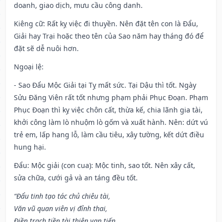
doanh, giao dịch, mưu cầu công danh.
Kiêng cữ
: Rất kỵ việc đi thuyền. Nên đặt tên con là Đẩu,
Giải hay Trại hoặc theo tên của Sao năm hay tháng đó để
đặt sẽ dễ nuôi hơn.
Ngoại lệ
:
- Sao Đẩu Mộc Giải tại Tỵ mất sức. Tại Dậu thì tốt. Ngày
Sửu Đăng Viên rất tốt nhưng phạm phải Phục Đoạn. Phạm
Phục Đoạn thì kỵ việc chôn cất, thừa kế, chia lãnh gia tài,
khởi công làm lò nhuộm lò gốm và xuất hành. Nên: dứt vú
trẻ em, lấp hang lỗ, làm cầu tiêu, xây tường, kết dứt điều
hung hại.
Đẩu: Mộc giải (con cua): Mộc tinh, sao tốt. Nên xây cất,
sửa chữa, cưới gả và an táng đều tốt.
“Đẩu tinh tạo tác chủ chiêu tài,
Văn vũ quan viên vị đỉnh thai,
Điền trạch tiền tài thiên vạn tiến,