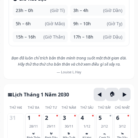
23h – 0h
(Giờ Tí)
3h – 4h
(Giờ Dần)
5h – 6h
(Giờ Mão)
9h – 10h
(Giờ Tỵ)
15h – 16h
(Giờ Thân)
17h – 18h
(Giờ Dậu)
Bạn đã luôn chỉ trích bản thân mình trong suốt một thời gian dài.
Hãy thử tha thứ cho bản thân và chờ xem điều gì sẽ xảy ra.
— Louise L.Hay
Lịch Tháng 1 Năm 2030
THỨ HAI
THỨ BA
THỨ TƯ
THỨ NĂM
THỨ SÁU
THỨ BẢY
CHỦ NHẬT
31
1
2
3
4
5
6
28/11
29/11
30/11
1/12
2/12
3/12
🐒
🐓
🐕
🐖
🐀
🐂
Bính Thân
Đinh Dậu
Mậu Tuất
Kỷ Hợi
Canh Tý
Tân Sửu