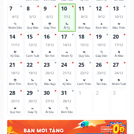
7
8
9
10
11
12
13
4/12
5/12
6/12
7/12
8/12
9/12
10/12
🐅
🐈
🐉
🐍
🐎
🐐
🐒
Nhâm Dần
Quý Mão
Giáp Thìn
Ất Tỵ
Bính Ngọ
Đinh Mùi
Mậu Thân
14
15
16
17
18
19
20
11/12
12/12
13/12
14/12
15/12
16/12
17/12
🐓
🐕
🐖
🐀
🐂
🐅
🐈
Kỷ Dậu
Canh Tuất
Tân Hợi
Nhâm Tý
Quý Sửu
Giáp Dần
Ất Mão
21
22
23
24
25
26
27
18/12
19/12
20/12
21/12
22/12
23/12
24/12
🐉
🐍
🐎
🐐
🐒
🐓
🐕
Bính Thìn
Đinh Tỵ
Mậu Ngọ
Kỷ Mùi
Canh Thân
Tân Dậu
Nhâm Tuất
28
29
30
31
1
2
3
25/12
26/12
27/12
28/12
🐖
🐀
🐂
🐅
Quý Hợi
Giáp Tý
Ất Sửu
Bính Dần