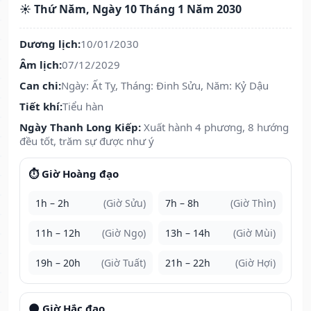
☀️ Thứ Năm, Ngày 10 Tháng 1 Năm 2030
Dương lịch:
10/01/2030
Âm lịch:
07/12/2029
Can chi:
Ngày: Ất Tỵ, Tháng: Đinh Sửu, Năm: Kỷ Dậu
Tiết khí:
Tiểu hàn
Ngày Thanh Long Kiếp:
Xuất hành 4 phương, 8 hướng
đều tốt, trăm sự được như ý
⏱️ Giờ Hoàng đạo
1h – 2h
(Giờ Sửu)
7h – 8h
(Giờ Thìn)
11h – 12h
(Giờ Ngọ)
13h – 14h
(Giờ Mùi)
19h – 20h
(Giờ Tuất)
21h – 22h
(Giờ Hợi)
🌑 Giờ Hắc đạo