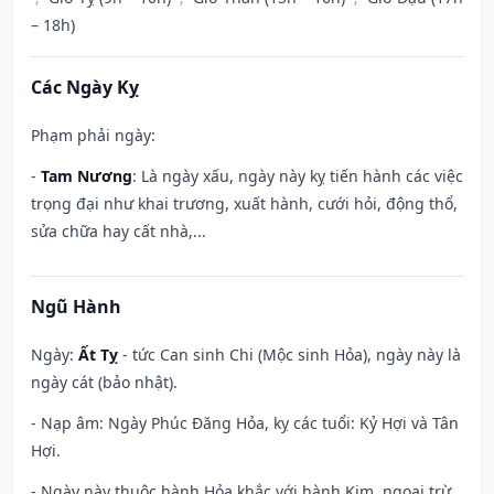
– 18h)
Các Ngày Kỵ
Phạm phải ngày:
-
Tam Nương
: Là ngày xấu, ngày này kỵ tiến hành các việc
trọng đại như khai trương, xuất hành, cưới hỏi, động thổ,
sửa chữa hay cất nhà,...
Ngũ Hành
Ngày:
Ất Tỵ
- tức Can sinh Chi (Mộc sinh Hỏa), ngày này là
ngày cát (bảo nhật).
- Nạp âm: Ngày Phúc Đăng Hỏa, kỵ các tuổi: Kỷ Hợi và Tân
Hợi.
- Ngày này thuộc hành Hỏa khắc với hành Kim, ngoại trừ