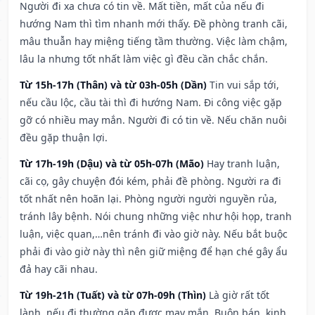
Người đi xa chưa có tin về. Mất tiền, mất của nếu đi
hướng Nam thì tìm nhanh mới thấy. Đề phòng tranh cãi,
mâu thuẫn hay miệng tiếng tầm thường. Việc làm chậm,
lâu la nhưng tốt nhất làm việc gì đều cần chắc chắn.
Từ 15h-17h (Thân) và từ 03h-05h (Dần)
Tin vui sắp tới,
nếu cầu lộc, cầu tài thì đi hướng Nam. Đi công việc gặp
gỡ có nhiều may mắn. Người đi có tin về. Nếu chăn nuôi
đều gặp thuận lợi.
Từ 17h-19h (Dậu) và từ 05h-07h (Mão)
Hay tranh luận,
cãi cọ, gây chuyện đói kém, phải đề phòng. Người ra đi
tốt nhất nên hoãn lại. Phòng người người nguyền rủa,
tránh lây bệnh. Nói chung những việc như hội họp, tranh
luận, việc quan,…nên tránh đi vào giờ này. Nếu bắt buộc
phải đi vào giờ này thì nên giữ miệng để hạn ché gây ẩu
đả hay cãi nhau.
Từ 19h-21h (Tuất) và từ 07h-09h (Thìn)
Là giờ rất tốt
lành, nếu đi thường gặp được may mắn. Buôn bán, kinh