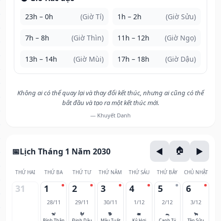
23h – 0h
(Giờ Tí)
1h – 2h
(Giờ Sửu)
7h – 8h
(Giờ Thìn)
11h – 12h
(Giờ Ngọ)
13h – 14h
(Giờ Mùi)
17h – 18h
(Giờ Dậu)
Không ai có thể quay lại và thay đổi kết thúc, nhưng ai cũng có thể
bắt đầu và tạo ra một kết thúc mới.
— Khuyết Danh
Lịch Tháng 1 Năm 2030
THỨ HAI
THỨ BA
THỨ TƯ
THỨ NĂM
THỨ SÁU
THỨ BẢY
CHỦ NHẬT
31
1
2
3
4
5
6
28/11
29/11
30/11
1/12
2/12
3/12
🐒
🐓
🐕
🐖
🐀
🐂
Bính Thân
Đinh Dậu
Mậu Tuất
Kỷ Hợi
Canh Tý
Tân Sửu