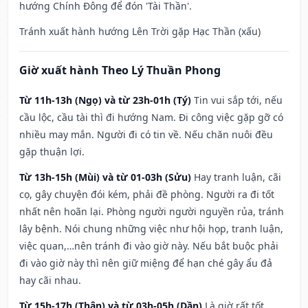
hướng Chính Đông để đón 'Tài Thần'.
Tránh xuất hành hướng Lên Trời gặp Hạc Thần (xấu)
Giờ xuất hành Theo Lý Thuần Phong
Từ 11h-13h (Ngọ) và từ 23h-01h (Tý)
Tin vui sắp tới, nếu
cầu lộc, cầu tài thì đi hướng Nam. Đi công việc gặp gỡ có
nhiều may mắn. Người đi có tin về. Nếu chăn nuôi đều
gặp thuận lợi.
Từ 13h-15h (Mùi) và từ 01-03h (Sửu)
Hay tranh luận, cãi
cọ, gây chuyện đói kém, phải đề phòng. Người ra đi tốt
nhất nên hoãn lại. Phòng người người nguyền rủa, tránh
lây bệnh. Nói chung những việc như hội họp, tranh luận,
việc quan,…nên tránh đi vào giờ này. Nếu bắt buộc phải
đi vào giờ này thì nên giữ miệng để hạn ché gây ẩu đả
hay cãi nhau.
Từ 15h-17h (Thân) và từ 03h-05h (Dần)
Là giờ rất tốt