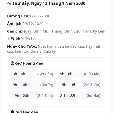
☀️ Thứ Bảy, Ngày 12 Tháng 1 Năm 2030
Dương lịch:
12/01/2030
Âm lịch:
09/12/2029
Can chi:
Ngày: Đinh Mùi, Tháng: Đinh Sửu, Năm: Kỷ Dậu
Tiết khí:
Tiểu hàn
Ngày Chu Tước:
Xuất hành, cầu tài đều xấu, hay mất
của, kiện cáo thua vì đuối lý
⏱️ Giờ Hoàng đạo
3h – 4h
(Giờ Dần)
5h – 6h
(Giờ Mão)
9h – 10h
(Giờ Tỵ)
15h – 16h
(Giờ Thân)
19h – 20h
(Giờ Tuất)
21h – 22h
(Giờ Hợi)
🌑 Giờ Hắc đạo