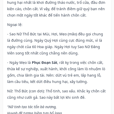
hung hại nhất là khơi đường tháo nước, trổ cửa, đầu đơn
kiện cáo, chôn cất. Vì vậy, để tránh điềm giữ quý bạn nên
chọn một ngày tốt khác để tiến hành chôn cất.
Ngoại lệ
:
- Sao Nữ Thổ Bức tại Mùi, Hợi, Mẹo (mão) đều gọi chung
là đường cùng. Ngày Quý Hợi cùng cực đúng mức, vì là
ngày chót của 60 Hoa giáp. Ngày Hợi tuy Sao Nữ Đăng
Viên song tốt nhất cũng chẳng nên dùng.
- Ngày Mẹo là
Phục Đoạn Sát
, rất kỵ trong việc chôn cất,
thừa kế sự nghiệp, xuất hành, khởi công làm lò nhuộm lò
gốm, chia lãnh gia tài. Nên: dứt vú trẻ em, lấp hang lỗ,
làm cầu tiêu, kết dứt điều hung hại, xây tường.
Nữ: Thổ Bức (con dơi): Thổ tinh, sao xấu. Khắc kỵ chôn cất
cũng như cưới gả. Sao này bất lợi khi sinh đẻ.
“Nữ tinh tạo tác tổn bà nương,
Huynh đệ tương hiềm tựa hổ lang,