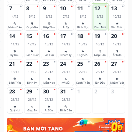
7
8
9
10
11
12
13
4/12
5/12
6/12
7/12
8/12
9/12
10/12
🐅
🐈
🐉
🐍
🐎
🐐
🐒
Nhâm Dần
Quý Mão
Giáp Thìn
Ất Tỵ
Bính Ngọ
Đinh Mùi
Mậu Thân
14
15
16
17
18
19
20
11/12
12/12
13/12
14/12
15/12
16/12
17/12
🐓
🐕
🐖
🐀
🐂
🐅
🐈
Kỷ Dậu
Canh Tuất
Tân Hợi
Nhâm Tý
Quý Sửu
Giáp Dần
Ất Mão
21
22
23
24
25
26
27
18/12
19/12
20/12
21/12
22/12
23/12
24/12
🐉
🐍
🐎
🐐
🐒
🐓
🐕
Bính Thìn
Đinh Tỵ
Mậu Ngọ
Kỷ Mùi
Canh Thân
Tân Dậu
Nhâm Tuất
28
29
30
31
1
2
3
25/12
26/12
27/12
28/12
🐖
🐀
🐂
🐅
Quý Hợi
Giáp Tý
Ất Sửu
Bính Dần