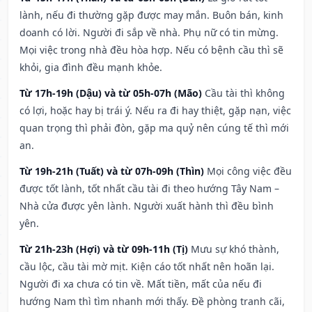
lành, nếu đi thường gặp được may mắn. Buôn bán, kinh
doanh có lời. Người đi sắp về nhà. Phụ nữ có tin mừng.
Mọi việc trong nhà đều hòa hợp. Nếu có bệnh cầu thì sẽ
khỏi, gia đình đều mạnh khỏe.
Từ 17h-19h (Dậu) và từ 05h-07h (Mão)
Cầu tài thì không
có lợi, hoặc hay bị trái ý. Nếu ra đi hay thiệt, gặp nạn, việc
quan trọng thì phải đòn, gặp ma quỷ nên cúng tế thì mới
an.
Từ 19h-21h (Tuất) và từ 07h-09h (Thìn)
Mọi công việc đều
được tốt lành, tốt nhất cầu tài đi theo hướng Tây Nam –
Nhà cửa được yên lành. Người xuất hành thì đều bình
yên.
Từ 21h-23h (Hợi) và từ 09h-11h (Tị)
Mưu sự khó thành,
cầu lộc, cầu tài mờ mịt. Kiện cáo tốt nhất nên hoãn lại.
Người đi xa chưa có tin về. Mất tiền, mất của nếu đi
hướng Nam thì tìm nhanh mới thấy. Đề phòng tranh cãi,