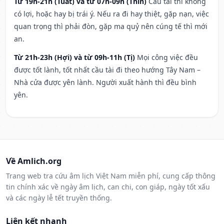
Từ 19h-21h (Tuất) và từ 07h-09h (Thìn)
Cầu tài thì không
có lợi, hoặc hay bị trái ý. Nếu ra đi hay thiệt, gặp nạn, việc
quan trọng thì phải đòn, gặp ma quỷ nên cúng tế thì mới
an.
Từ 21h-23h (Hợi) và từ 09h-11h (Tị)
Mọi công việc đều
được tốt lành, tốt nhất cầu tài đi theo hướng Tây Nam –
Nhà cửa được yên lành. Người xuất hành thì đều bình
yên.
Về Amlich.org
Trang web tra cứu âm lịch Việt Nam miễn phí, cung cấp thông
tin chính xác về ngày âm lịch, can chi, con giáp, ngày tốt xấu
và các ngày lễ tết truyền thống.
Liên kết nhanh