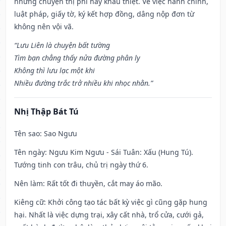
những chuyện thị phi hay khẩu thiệt. Về việc hành chính,
luật pháp, giấy tờ, ký kết hợp đồng, dâng nộp đơn từ
không nên vội vã.
“Lưu Liên là chuyện bất tường
Tìm bạn chẳng thấy nửa đường phân ly
Không thì lưu lạc một khi
Nhiều đường trắc trở nhiều khi nhọc nhằn.”
Nhị Thập Bát Tú
Tên sao
: Sao Ngưu
Tên ngày
: Ngưu Kim Ngưu - Sái Tuân: Xấu (Hung Tú).
Tướng tinh con trâu, chủ trị ngày thứ 6.
Nên làm
: Rất tốt đi thuyền, cắt may áo mão.
Kiêng cữ
: Khởi công tạo tác bất kỳ việc gì cũng gặp hung
hại. Nhất là việc dựng trại, xây cất nhà, trổ cửa, cưới gả,