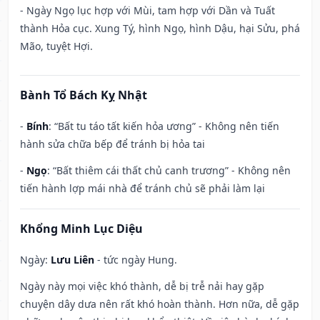
- Ngày Ngọ lục hợp với Mùi, tam hợp với Dần và Tuất
thành Hỏa cục. Xung Tý, hình Ngọ, hình Dậu, hại Sửu, phá
Mão, tuyệt Hợi.
Bành Tổ Bách Kỵ Nhật
-
Bính
: “Bất tu táo tất kiến hỏa ương” - Không nên tiến
hành sửa chữa bếp để tránh bị hỏa tai
-
Ngọ
: “Bất thiêm cái thất chủ canh trương” - Không nên
tiến hành lợp mái nhà để tránh chủ sẽ phải làm lại
Khổng Minh Lục Diệu
Ngày:
Lưu Liên
- tức ngày Hung.
Ngày này mọi việc khó thành, dễ bị trễ nải hay gặp
chuyện dây dưa nên rất khó hoàn thành. Hơn nữa, dễ gặp