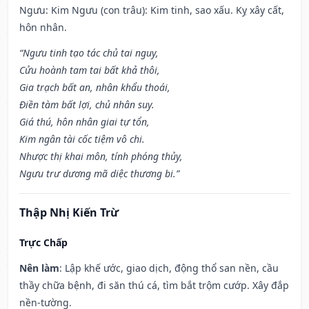
Ngưu: Kim Ngưu (con trâu): Kim tinh, sao xấu. Kỵ xây cất,
hôn nhân.
“Ngưu tinh tạo tác chủ tai nguy,
Cửu hoành tam tai bất khả thôi,
Gia trạch bất an, nhân khẩu thoái,
Điền tàm bất lợi, chủ nhân suy.
Giá thú, hôn nhân giai tự tổn,
Kim ngân tài cốc tiệm vô chi.
Nhược thị khai môn, tính phóng thủy,
Ngưu trư dương mã diệc thương bi.”
Thập Nhị Kiến Trừ
Trực Chấp
Nên làm
: Lập khế ước, giao dịch, động thổ san nền, cầu
thầy chữa bệnh, đi săn thú cá, tìm bắt trộm cướp. Xây đắp
nền-tường.