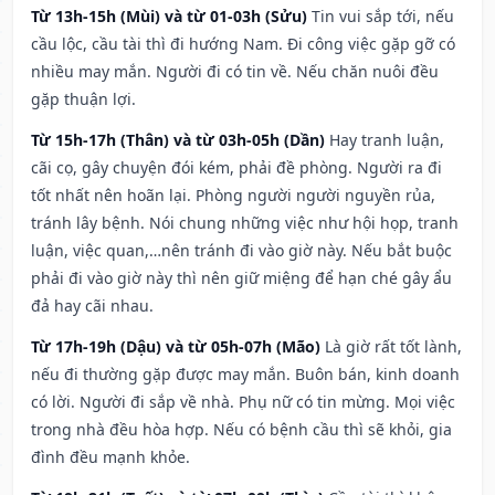
Từ 13h-15h (Mùi) và từ 01-03h (Sửu)
Tin vui sắp tới, nếu
cầu lộc, cầu tài thì đi hướng Nam. Đi công việc gặp gỡ có
nhiều may mắn. Người đi có tin về. Nếu chăn nuôi đều
gặp thuận lợi.
Từ 15h-17h (Thân) và từ 03h-05h (Dần)
Hay tranh luận,
cãi cọ, gây chuyện đói kém, phải đề phòng. Người ra đi
tốt nhất nên hoãn lại. Phòng người người nguyền rủa,
tránh lây bệnh. Nói chung những việc như hội họp, tranh
luận, việc quan,…nên tránh đi vào giờ này. Nếu bắt buộc
phải đi vào giờ này thì nên giữ miệng để hạn ché gây ẩu
đả hay cãi nhau.
Từ 17h-19h (Dậu) và từ 05h-07h (Mão)
Là giờ rất tốt lành,
nếu đi thường gặp được may mắn. Buôn bán, kinh doanh
có lời. Người đi sắp về nhà. Phụ nữ có tin mừng. Mọi việc
trong nhà đều hòa hợp. Nếu có bệnh cầu thì sẽ khỏi, gia
đình đều mạnh khỏe.