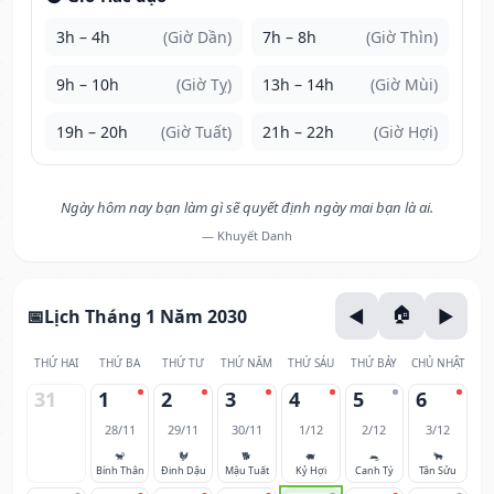
3h – 4h
(Giờ Dần)
7h – 8h
(Giờ Thìn)
9h – 10h
(Giờ Tỵ)
13h – 14h
(Giờ Mùi)
19h – 20h
(Giờ Tuất)
21h – 22h
(Giờ Hợi)
Ngày hôm nay bạn làm gì sẽ quyết định ngày mai bạn là ai.
— Khuyết Danh
Lịch Tháng 1 Năm 2030
THỨ HAI
THỨ BA
THỨ TƯ
THỨ NĂM
THỨ SÁU
THỨ BẢY
CHỦ NHẬT
31
1
2
3
4
5
6
28/11
29/11
30/11
1/12
2/12
3/12
🐒
🐓
🐕
🐖
🐀
🐂
Bính Thân
Đinh Dậu
Mậu Tuất
Kỷ Hợi
Canh Tý
Tân Sửu