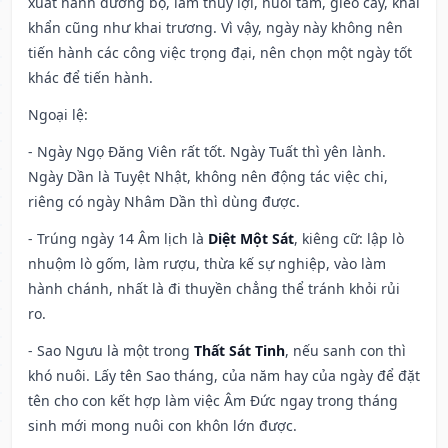
xuất hành đường bộ, làm thủy lợi, nuôi tằm, gieo cấy, khai
khẩn cũng như khai trương. Vì vậy, ngày này không nên
tiến hành các công việc trọng đại, nên chọn một ngày tốt
khác để tiến hành.
Ngoại lệ
:
- Ngày Ngọ Đăng Viên rất tốt. Ngày Tuất thì yên lành.
Ngày Dần là Tuyệt Nhật, không nên động tác việc chi,
riêng có ngày Nhâm Dần thì dùng được.
- Trúng ngày 14 Âm lịch là
Diệt Một Sát
, kiêng cữ: lập lò
nhuộm lò gốm, làm rượu, thừa kế sự nghiệp, vào làm
hành chánh, nhất là đi thuyền chẳng thể tránh khỏi rủi
ro.
- Sao Ngưu là một trong
Thất Sát Tinh
, nếu sanh con thì
khó nuôi. Lấy tên Sao tháng, của năm hay của ngày để đặt
tên cho con kết hợp làm việc Âm Đức ngay trong tháng
sinh mới mong nuôi con khôn lớn được.