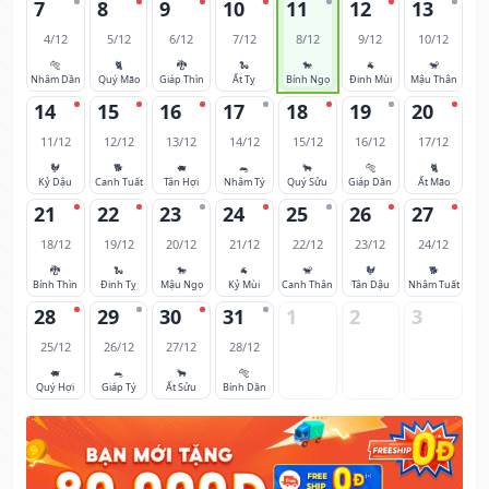
7
8
9
10
11
12
13
4/12
5/12
6/12
7/12
8/12
9/12
10/12
🐅
🐈
🐉
🐍
🐎
🐐
🐒
Nhâm Dần
Quý Mão
Giáp Thìn
Ất Tỵ
Bính Ngọ
Đinh Mùi
Mậu Thân
14
15
16
17
18
19
20
11/12
12/12
13/12
14/12
15/12
16/12
17/12
🐓
🐕
🐖
🐀
🐂
🐅
🐈
Kỷ Dậu
Canh Tuất
Tân Hợi
Nhâm Tý
Quý Sửu
Giáp Dần
Ất Mão
21
22
23
24
25
26
27
18/12
19/12
20/12
21/12
22/12
23/12
24/12
🐉
🐍
🐎
🐐
🐒
🐓
🐕
Bính Thìn
Đinh Tỵ
Mậu Ngọ
Kỷ Mùi
Canh Thân
Tân Dậu
Nhâm Tuất
28
29
30
31
1
2
3
25/12
26/12
27/12
28/12
🐖
🐀
🐂
🐅
Quý Hợi
Giáp Tý
Ất Sửu
Bính Dần