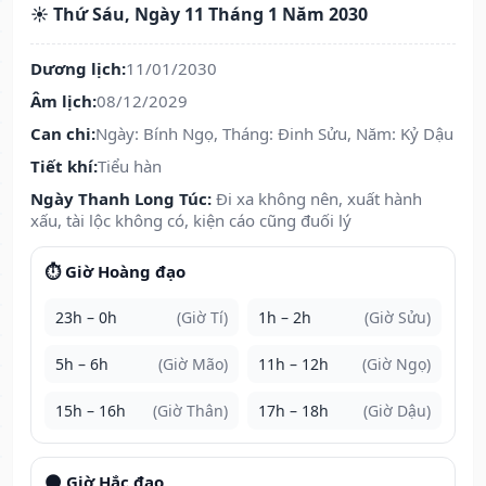
☀️ Thứ Sáu, Ngày 11 Tháng 1 Năm 2030
Dương lịch:
11/01/2030
Âm lịch:
08/12/2029
Can chi:
Ngày: Bính Ngọ, Tháng: Đinh Sửu, Năm: Kỷ Dậu
Tiết khí:
Tiểu hàn
Ngày Thanh Long Túc:
Đi xa không nên, xuất hành
xấu, tài lộc không có, kiện cáo cũng đuối lý
⏱️ Giờ Hoàng đạo
23h – 0h
(Giờ Tí)
1h – 2h
(Giờ Sửu)
5h – 6h
(Giờ Mão)
11h – 12h
(Giờ Ngọ)
15h – 16h
(Giờ Thân)
17h – 18h
(Giờ Dậu)
🌑 Giờ Hắc đạo