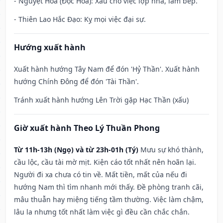
- Nguyệt Hoả (Độc Hỏa): Xấu cho việc lợp nhà, làm bếp.
- Thiên Lao Hắc Đạo: Kỵ mọi việc đại sự.
Hướng xuất hành
Xuất hành hướng Tây Nam để đón 'Hỷ Thần'. Xuất hành
hướng Chính Đông để đón 'Tài Thần'.
Tránh xuất hành hướng Lên Trời gặp Hạc Thần (xấu)
Giờ xuất hành Theo Lý Thuần Phong
Từ 11h-13h (Ngọ) và từ 23h-01h (Tý)
Mưu sự khó thành,
cầu lộc, cầu tài mờ mịt. Kiện cáo tốt nhất nên hoãn lại.
Người đi xa chưa có tin về. Mất tiền, mất của nếu đi
hướng Nam thì tìm nhanh mới thấy. Đề phòng tranh cãi,
mâu thuẫn hay miệng tiếng tầm thường. Việc làm chậm,
lâu la nhưng tốt nhất làm việc gì đều cần chắc chắn.